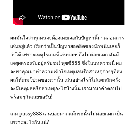
ผมมั่นใจว่าทุกคนจะต้องเคยเจอกับปัญหานี้มาตลอดการ
เล่นอยู่แล้ว เรียกว่าเป็นปัญหายอดฮิตของนักพนันเลยก็
ว่าได้ เพราะเหตุไรเกมที่เล่นบ่อยๆถึงไม่ค่อยแตก มันมี
เหตุผลรองรับอยู่ครับผม! พุซซี่888 ซึ่งในบทความนี้ ผม
จะพาคุณมาทำความเข้าใจเหตุผลหรือสาเหตุต่างๆที่ส่ง
ผลให้เกมโปรดของเรานั้น เล่นอย่างไรก็ไม่แตกสักครั้ง
จะมีเหตุผลหรือสาเหตุอะไรบ้างนั้น เรามาหาคำตอบไป
พร้อมๆกันเลยขอรับ!
เกม pussy888 เล่นบ่อยมากแม้กระนั้นไม่ค่อยแตก เป็น
เพราะอะไรกันแน่?