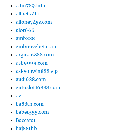
adm789.info
allbet24hr
allone745s.com
alot666
amb888
ambnovabet.com
argus16888.com
asb9999.com
askyouwin888 vip
audi688.com
autoslot16888.com
av
ba88th.com
babet555.com
Baccarat
baj88thb