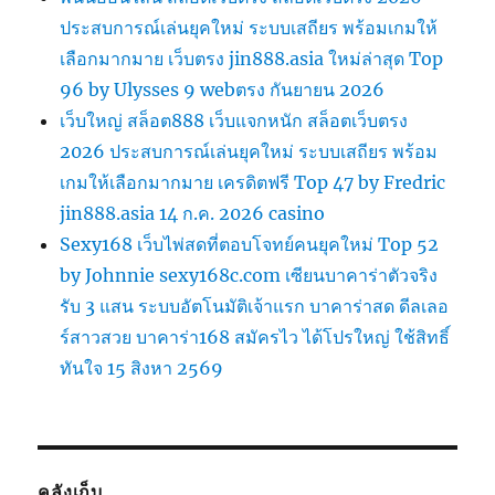
ประสบการณ์เล่นยุคใหม่ ระบบเสถียร พร้อมเกมให้
เลือกมากมาย เว็บตรง jin888.asia ใหม่ล่าสุด Top
96 by Ulysses 9 webตรง กันยายน 2026
เว็บใหญ่ สล็อต888 เว็บแจกหนัก สล็อตเว็บตรง
2026 ประสบการณ์เล่นยุคใหม่ ระบบเสถียร พร้อม
เกมให้เลือกมากมาย เครดิตฟรี Top 47 by Fredric
jin888.asia 14 ก.ค. 2026 casino
Sexy168 เว็บไพ่สดที่ตอบโจทย์คนยุคใหม่ Top 52
by Johnnie sexy168c.com เซียนบาคาร่าตัวจริง
รับ 3 แสน ระบบอัตโนมัติเจ้าแรก บาคาร่าสด ดีลเลอ
ร์สาวสวย บาคาร่า168 สมัครไว ได้โปรใหญ่ ใช้สิทธิ์
ทันใจ 15 สิงหา 2569
คลังเก็บ