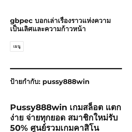
gbpec บอกเล่าเรื่องราวแห่งความ
เป็นเลิศและความก้าวหน้า
เมนู
ป้ายกำกับ:
pussy888win
Pussy888win เกมสล็อต แตก
ง่าย จ่ายทุกยอด สมาชิกใหม่รับ
50% ศูนย์รวมเกมคาสิโน