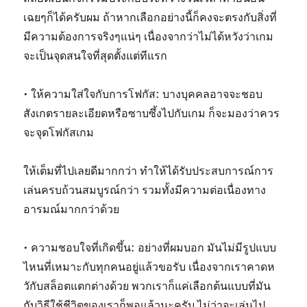
เฉยๆก็ได้ครับผม ถ้าหากเลือกอย่างนี้ก็คงจะตรงกับสิ่งที่
มีความต้องการจริงๆแน่ๆ เนื่องจากว่าไม่ได้หวังว่าเกม
จะเป็นจุดสนใจที่สุดตั้งแต่ทีแรก
• ให้ความใส่ใจกับการโฟกัส: บางบุคคลอาจจะชอบ
สังเกตรายละเอียดหรือซาบซึ้งไปกับเกม ก็จะมองว่าควร
จะจุดโฟกัสเกม
ให้เต็มที่ไปเลยดีมากกว่า ทำให้ได้รับประสบการณ์การ
เล่นครบถ้วนสมบูรณ์กว่า รวมทั้งมีความต่อเนื่องทาง
อารมณ์มากกว่าด้วย
• ความชอบใจที่เกิดขึ้น: อย่างที่ผมบอก มันไม่มีรูปแบบ
ไหนที่เหมาะกับทุกคนอยู่แล้วขอรับ เนื่องจากเราคาดห
วักับสล็อตแตกต่างด้วย พวกเราก็แค่เลือกต้นแบบที่มัน
กับวิธีใช้ชีวิตของเราก็พอแล้วนะครับ ไม่ว่าจะเล่นไป