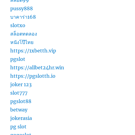
pussy888
บาคาร่า168
slotxo
สล็อตทดลอง
หนังโป๊ไทย
https://1xbetth.vip
pgslot
https://allbet24hr.win
https://pgslotth.io
joker 123
slot777
pgslot88
betway
jokerasia
pg slot
gogoslot