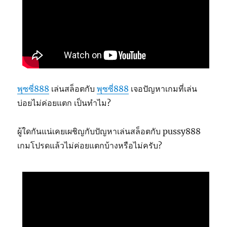
พุซซี่888
เล่นสล็อตกับ
พุซซี่888
เจอปัญหาเกมที่เล่น
บ่อยไม่ค่อยแตก เป็นทำไม?
ผู้ใดกันแน่เคยเผชิญกับปัญหาเล่นสล็อตกับ pussy888
เกมโปรดแล้วไม่ค่อยแตกบ้างหรือไม่ครับ?