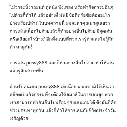
ไม่ว่าจะนั่งรถยนต์ ดูหนัง ฟังเพลง หรือทำกิจกรรมอื่นๆ
ไปด้วยก็ทำได้ แล้วอย่างงี้ มันมีข้อดีหรือข้อด้อยอะไร
บ้างหรือเปล่า? ในบทความนี้ ผมจะหาคุณมาดูเลยว่า
การเล่นสล็อตไปด้วยแล้วก็ทำอย่างอื่นไปด้วย มีจุดเด่น
หรือเสียอะไรบ้าง? อีกทั้งแบบที่พวกเรารู้ตัวและไม่รู้สึก
ตัว มาดูกัน!
การเล่น pussy888 และก็ทำอย่างอื่นไปด้วย ทำให้เล่น
แล้วรู้สึกสบายขึ้น
สำหรับคนเล่น pussy888 เล็กน้อย พวกเขามิได้เห็นว่า
สล็อตเป็นกิจกรรมที่จะต้องใช้สมาธิในการเล่นสูง พวก
เราสามารถทำอันอื่นไปพร้อมๆกับเล่นเกมได้ ซึ่งมันก็คือ
ช่วงบรรเทาทุกวัน แล้วก็ทำให้การเล่นกับชีวิตประจำวัน
เจริญด้วย