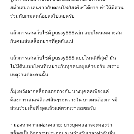
สม่ำเสมอ เล่นราวกับตอนโฟกัสจริงๆได้ยาก ทำให้มีส่วน
ร่วมกับเกมลดน้อยลงไปเลยครับ
แล้วการเล่นเว็บไซต์ pussy888win แบบไหนเหมาะสม
กับคนเล่นสล็อตมากที่สุดกันแน่
แล้วการเล่นเว็บไซต์ pussy888 แบบไหนดีที่สุด? มัน
ไม่มีต้นแบบไหนที่เหมาะกับทุกคนอยู่แล้วขอรับ เพราะ
เหตุว่าแต่ละคนนั้น
ก็มุ่งหวังจากสล็อตแตกต่างกัน บางบุคคลเพียงแค่
ต้องการเล่นเพลิดเพลินๆระหว่างวัน บางคนต้องการมี
ส่วนร่วมเต็มที่ สุดแล้วแต่พวกเราเลยขอรับ
• มองหาความผ่อนคลาย: บางบุคคลอาจจะมองว่า
สล็อตเป็นกิจกรรมประกอบระหว่างวันเวลาทำอันอื่น