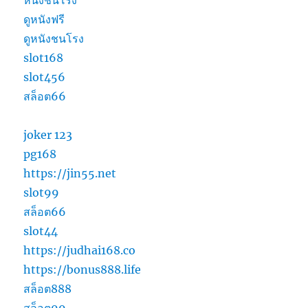
ดูหนังฟรี
ดูหนังชนโรง
slot168
slot456
สล็อต66
joker 123
pg168
https://jin55.net
slot99
สล็อต66
slot44
https://judhai168.co
https://bonus888.life
สล็อต888
สล็อต99