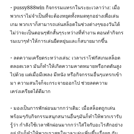
• pussy888win กิจกรรมแทรกในระยะเวลาว่าง: เมื่อ
พวกเราไม่จำเป็นที่จะต้องหยุดทั้งหมดทุกอย่างเพื่อเล่น
เกม พวกเราก็สามารถเล่นสล็อตในช่วงต่างๆของวันได้
ไม่ว่าจะเป็นตอนๆพักสั้นๆระหว่างที่ทำงาน ตอนทำกิจกร
รมเบาๆทำให้การเล่นยืดหยุ่นและก็สบายมากขึ้น
• ลดความเครียดระหว่างเล่น: เวลาเราโฟกัสเกมสล็อต
ตลอดเวลา มันก็ทำให้เกิดความคาดหมายหรือกดดันสูง
ไปด้วย แต่เมื่อมีเพลง มีหนัง หรือกิจกรรมอื่นๆแทรกเข้า
มา ความสนใจก็จะกระจายออกไป ช่วยลดความ
เคร่งเครียดได้ดีมาก
• มองเป็นการพักผ่อนมากกว่าเดิม: เมื่อสล็อตถูกเล่น
พร้อมๆกับกิจกรรมสนุกสนานอื่นๆมันก็ทำให้พวกเรารับ
รู้ว่า กำลังใช้เวลาพักผ่อนมากกว่าใส่ใจกับอะไรสักอย่าง
อยู่ มันก็ทำให้พวกเราสุขใจเวลาเล่นเพิ่มขึ้นเรื่อยๆ กับ