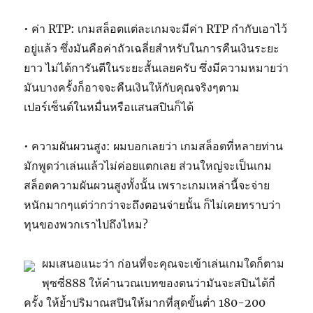
• ค่า RTP: เกมสล็อตแต่ละเกมจะมีค่า RTP กำกับเอาไว้
อยู่แล้ว ซึ่งมันคือค่าถัวเฉลี่ยสำหรับในการคืนเงินระยะ
ยาว ไม่ได้การันตีในระยะสั้นเลยครับ ซึ่งมีความหมายว่า
มันบางครั้งก็อาจจะคืนเงินให้กับคุณจริงๆตาม
เปอร์เซ็นต์ในหมื่นหรือแสนสปินก็ได้
• ความผันผวนสูง: ผมบอกเลยว่า เกมสล็อตที่หลายท่าน
มักพูดว่าเล่นแล้วไม่ค่อยแตกเลย ส่วนใหญ่จะเป็นเกม
สล็อตความผันผวนสูงทั้งนั้น เพราะเกมเหล่านี้จะจ่าย
หนักมากๆแต่ว่ากว่าจะถึงตอนจ่ายนั้น ก็ไม่เคยทราบว่า
ทุนของพวกเราไปถึงไหม?
ผมเสนอแนะว่า ก่อนที่จะคุณจะเข้าเล่นเกมใดก็ตาม
พุซซี่888 ให้คำนวณเบทของตนว่ามันจะสปินได้กี่
ครั้ง ให้ย้ำปริมาณสปินให้มากที่สุดขั้นต่ำ 180-200