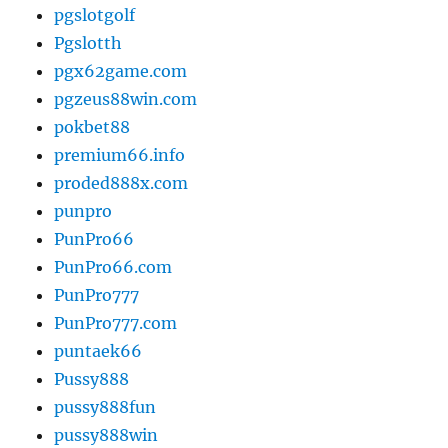
pgslotgolf
Pgslotth
pgx62game.com
pgzeus88win.com
pokbet88
premium66.info
proded888x.com
punpro
PunPro66
PunPro66.com
PunPro777
PunPro777.com
puntaek66
Pussy888
pussy888fun
pussy888win