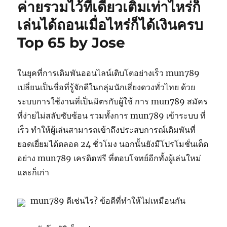
ค่ายรวมไว้ที่เดียวเติมเท่าไหร่ก็
เล่นได้ถอนเมื่อไหร่ก็ได้เงินครบ
Top 65 by Jose
ในยุคที่การเดิมพันออนไลน์เติบโตอย่างเร็ว mun789
เปลี่ยนเป็นชื่อที่รู้จักดีในกลุ่มนักเสี่ยงดวงทั่วไทย ด้วย
ระบบการใช้งานที่เป็นมิตรกับผู้ใช้ การ mun789 สมัคร
ที่ง่ายไม่สลับซับซ้อน รวมทั้งการ mun789 เข้าระบบ ที่
เร็ว ทำให้ผู้เล่นสามารถเข้าถึงประสบการณ์เดิมพันที่
ยอดเยี่ยมได้ตลอด 24 ชั่วโมง นอกนั้นยังมีโปรโมชั่นเด็ด
อย่าง mun789 เครดิตฟรี ที่ตอบโจทย์อีกทั้งผู้เล่นใหม่
และก็เก่า
mun789 ดีเช่นไร? ข้อดีที่ทำให้ไม่เหมือนกัน