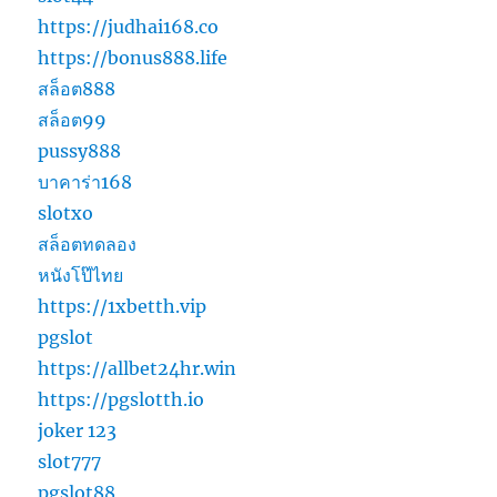
https://judhai168.co
https://bonus888.life
สล็อต888
สล็อต99
pussy888
บาคาร่า168
slotxo
สล็อตทดลอง
หนังโป๊ไทย
https://1xbetth.vip
pgslot
https://allbet24hr.win
https://pgslotth.io
joker 123
slot777
pgslot88