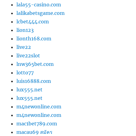
lala55-casino.com
lalikabetsgame.com
lcbet444.com
lion123
lionth168.com
live22
live22slot
lnw365bet.com
lotto77
luis16888.com
lux555.net
lux555.net
m4newonline.com
m4newonline.com
mac1bet789.com
macau69 สมัคร