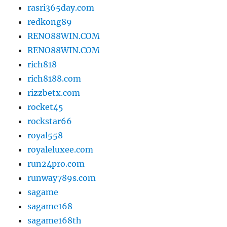
rasri365day.com
redkong89
RENO88WIN.COM
RENO88WIN.COM
rich818
rich8188.com
rizzbetx.com
rocket45
rockstar66
royal558
royaleluxee.com
run24pro.com
runway789s.com
sagame
sagame168
sagame168th