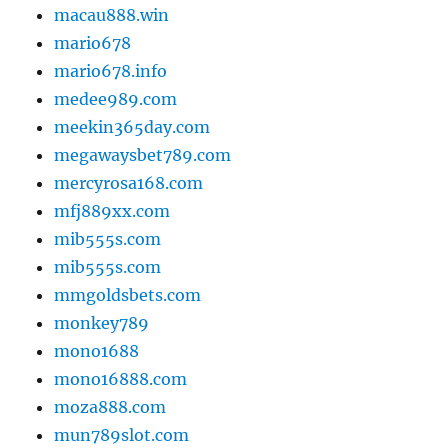
macau888.win
mario678
mario678.info
medee989.com
meekin365day.com
megawaysbet789.com
mercyrosa168.com
mfj889xx.com
mib555s.com
mib555s.com
mmgoldsbets.com
monkey789
mono1688
mono16888.com
moza888.com
mun789slot.com