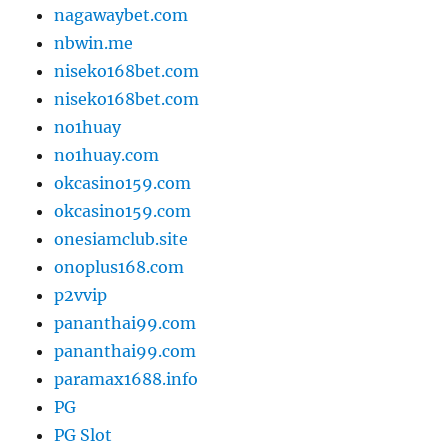
nagawaybet.com
nbwin.me
niseko168bet.com
niseko168bet.com
no1huay
no1huay.com
okcasino159.com
okcasino159.com
onesiamclub.site
onoplus168.com
p2vvip
pananthai99.com
pananthai99.com
paramax1688.info
PG
PG Slot