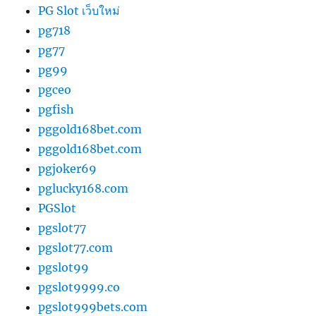
PG Slot เว็บใหม่
pg718
pg77
pg99
pgceo
pgfish
pggold168bet.com
pggold168bet.com
pgjoker69
pglucky168.com
PGSlot
pgslot77
pgslot77.com
pgslot99
pgslot9999.co
pgslot999bets.com