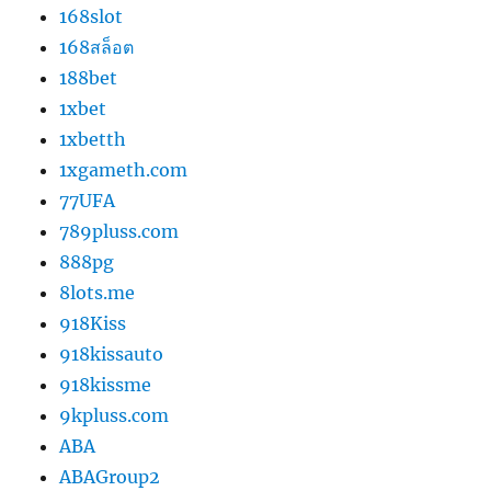
168slot
168สล็อต
188bet
1xbet
1xbetth
1xgameth.com
77UFA
789pluss.com
888pg
8lots.me
918Kiss
918kissauto
918kissme
9kpluss.com
ABA
ABAGroup2