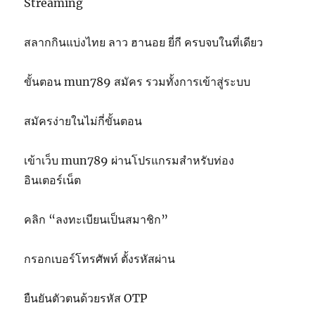
Streaming
สลากกินแบ่งไทย ลาว ฮานอย ยี่กี ครบจบในที่เดียว
ขั้นตอน mun789 สมัคร รวมทั้งการเข้าสู่ระบบ
สมัครง่ายในไม่กี่ขั้นตอน
เข้าเว็บ mun789 ผ่านโปรแกรมสำหรับท่อง
อินเตอร์เน็ต
คลิก “ลงทะเบียนเป็นสมาชิก”
กรอกเบอร์โทรศัพท์ ตั้งรหัสผ่าน
ยืนยันตัวตนด้วยรหัส OTP