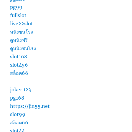
pg99
fullslot
live22slot
หนังชนโรง
ดูหนังฟรี
ดูหนังชนโรง
slot168
slot456
สล็อต66
joker 123
pg168
https://jin55.net
slot99
สล็อต66
slot44