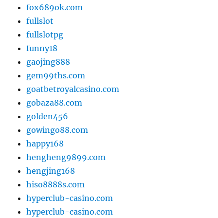
fox689ok.com
fullslot
fullslotpg
funny18
gaojing888
gem99ths.com
goatbetroyalcasino.com
gobaza88.com
golden456
gowingo88.com
happy168
hengheng9899.com
hengjing168
hiso8888s.com
hyperclub-casino.com
hyperclub-casino.com