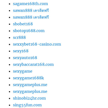
sagame168th.com
sawan888 เครดิตฟรี
sawan888 เครดิตฟรี
sbobet168
sbotop1688.com
scr888
sexxybet168-casino.com
sexy168
sexyauto168
sexybaccarat168.com
sexygame
sexygame1688k
sexygameplus.me
sexygameplus.me
shinobi24hr.com
sing55fun.com