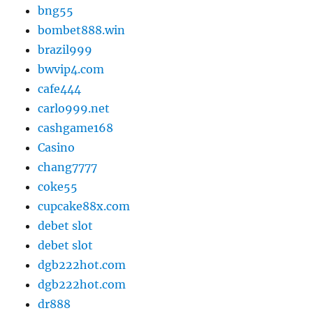
bng55
bombet888.win
brazil999
bwvip4.com
cafe444
carlo999.net
cashgame168
Casino
chang7777
coke55
cupcake88x.com
debet slot
debet slot
dgb222hot.com
dgb222hot.com
dr888