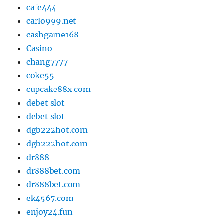
cafe444
carlo999.net
cashgame168
Casino
chang7777
coke55
cupcake88x.com
debet slot
debet slot
dgb222hot.com
dgb222hot.com
dr888
dr888bet.com
dr888bet.com
ek4567.com
enjoy24.fun