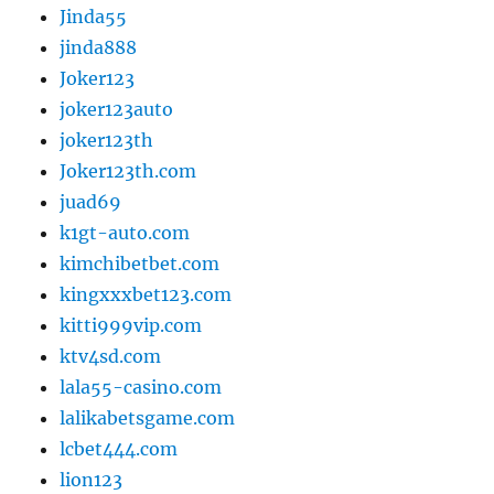
Jinda55
jinda888
Joker123
joker123auto
joker123th
Joker123th.com
juad69
k1gt-auto.com
kimchibetbet.com
kingxxxbet123.com
kitti999vip.com
ktv4sd.com
lala55-casino.com
lalikabetsgame.com
lcbet444.com
lion123