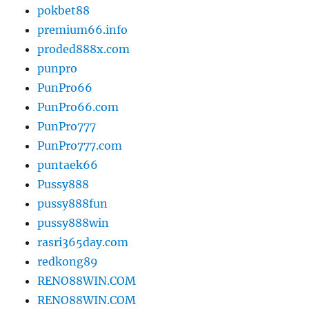
pokbet88
premium66.info
proded888x.com
punpro
PunPro66
PunPro66.com
PunPro777
PunPro777.com
puntaek66
Pussy888
pussy888fun
pussy888win
rasri365day.com
redkong89
RENO88WIN.COM
RENO88WIN.COM