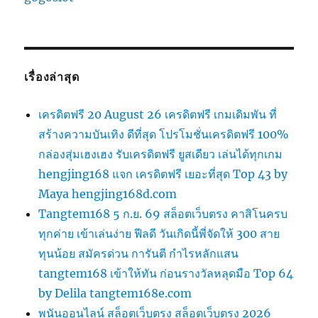
เรื่องล่าสุด
เครดิตฟรี 20 August 26 เครดิตฟรี เกมเดิมพัน ที่
สร้างความบันเทิง ดีที่สุด โปรโมชั่นเครดิตฟรี 100%
กล่องสุ่มเฮงเฮง รับเครดิตฟรี ยูสเดียว เล่นได้ทุกเกม
hengjing168 แจก เครดิตฟรี เยอะที่สุด Top 43 by
Maya hengjing168d.com
Tangtem168 5 ก.ย. 69 สล็อตเว็บตรง คาสิโนครบ
ทุกค่าย เข้าเล่นง่าย ฟีลดี วันเกิดนี้พี่จัดให้ 300 สาย
ทุนน้อย สมัครด่วน การันตี กำไรหลักแสน
tangtem168 เข้าให้ทัน ก่อนรางวัลหลุดมือ Top 64
by Delila tangtem168e.com
พนันออนไลน์ สล็อตเว็บตรง สล็อตเว็บตรง 2026