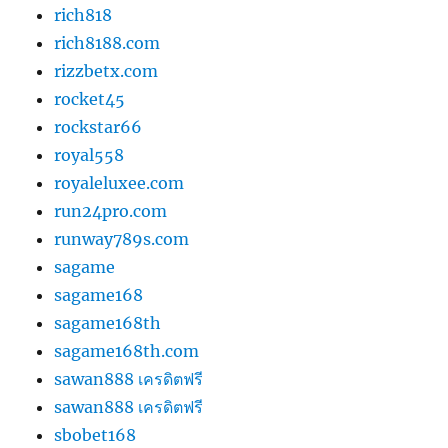
rich818
rich8188.com
rizzbetx.com
rocket45
rockstar66
royal558
royaleluxee.com
run24pro.com
runway789s.com
sagame
sagame168
sagame168th
sagame168th.com
sawan888 เครดิตฟรี
sawan888 เครดิตฟรี
sbobet168