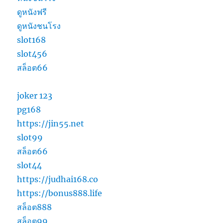
ดูหนังฟรี
ดูหนังชนโรง
slot168
slot456
สล็อต66
joker 123
pg168
https://jin55.net
slot99
สล็อต66
slot44
https://judhai168.co
https://bonus888.life
สล็อต888
สล็อต99