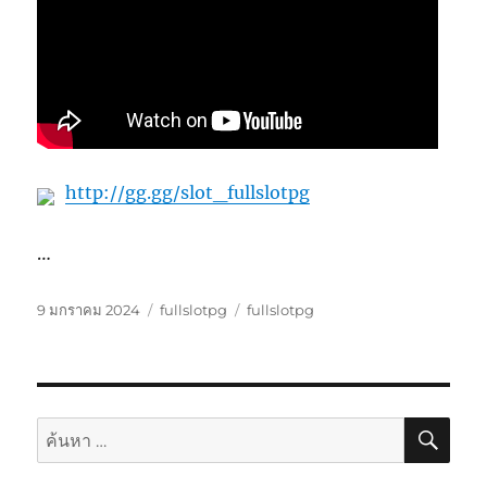
http://gg.gg/slot_fullslotpg
…
เขียน
หมวด
ป้าย
9 มกราคม 2024
fullslotpg
fullslotpg
เมื่อ
หมู่
กำกับ
ค้นห
ค้นหา: