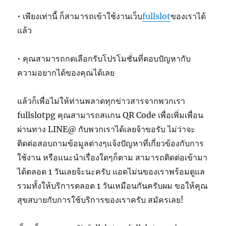
• เพียงเท่านี้ ก็สามารถเข้าใช้งานเว็บ
fullslot
ของเราได้
แล้ว
• คุณสามารถกดเลือกรับโปรโมชั่นที่ตอบปัญหากับ
ความอยากได้ของคุณได้เลย
แล้วก็เพื่อไม่ให้ท่านพลาดทุกข่าวสารจากพวกเรา
fullslotpg คุณสามารถสแกน QR Code เพื่อเพิ่มเพื่อน
ผ่านทาง LINE@ กับพวกเราได้เลยจ้าขอรับ ไม่ว่าจะ
ติดต่อสอบถามข้อมูลต่างๆแจ้งปัญหาที่เกี่ยวข้องกับการ
ใช้งาน หรือแนะนำเรื่องใดๆก็ตาม สามารถติดต่อเข้ามา
ได้ตลอด 1 วันเลยจ้ะนะครับ แอดไม่นของเราพร้อมดูแล
รวมทั้งให้บริการตลอด 1 วันเหมือนกันครับผม ขอให้คุณ
สุขสบายกับการใช้บริการของเราครับ สมัครเลย!