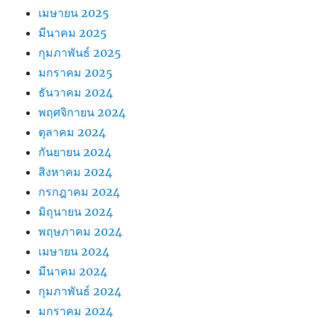
เมษายน 2025
มีนาคม 2025
กุมภาพันธ์ 2025
มกราคม 2025
ธันวาคม 2024
พฤศจิกายน 2024
ตุลาคม 2024
กันยายน 2024
สิงหาคม 2024
กรกฎาคม 2024
มิถุนายน 2024
พฤษภาคม 2024
เมษายน 2024
มีนาคม 2024
กุมภาพันธ์ 2024
มกราคม 2024