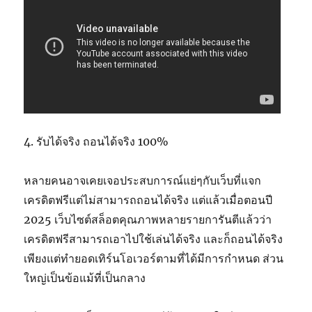
4. รับได้จริง ถอนได้จริง 100%
หลายคนอาจเคยเจอประสบการณ์แย่ๆกับเว็บที่แจก
เครดิตฟรีแต่ไม่สามารถถอนได้จริง แต่แล้วเมื่อตอนปี
2025 เว็บไซต์สล็อตคุณภาพหลายรายการันตีแล้วว่า
เครดิตฟรีสามารถเอาไปใช้เล่นได้จริง และก็ถอนได้จริง
เพียงแต่ทำยอดเทิร์นโอเวอร์ตามที่ได้มีการกำหนด ส่วน
ใหญ่เป็นข้อแม้ที่เป็นกลาง