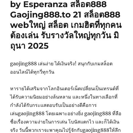
by Esperanza สล็อต888
Gaojing888.to 21 สล็อต888
webใหญ่ สล็อต เกมฮิตที่ทุกคน
ต้องเล่น รับรางวัลใหญ่ทุกวัน มิ
ถุนา 2025
gaojing888 เล่นง่าย ได้เงินจริง! สนุกกับเกมสล็อต
ออนไลน์ได้ทุกวี่ทุกวัน
หารายได้เสริมจากโลกอินเตอร์เน็ตเปลี่ยนเป็นเทรนด์ที่
ได้รับความนิยมอย่างล้นหลาม และหนึ่งในทางเลือกที่
กำลังได้รับกระแสตอบรับเป็นอย่างดีคือการ
เล่นgaojing888 โดยเฉพาะอย่างยิ่ง gaojing888 ที่ลือ
ชื่อเรื่องความง่ายในการเล่น โบนัสแตกไว และก็ได้เงิน
จริง วันนี้พวกเราจะพาคุณไปรู้จักกับgaojing888ให้ลึก