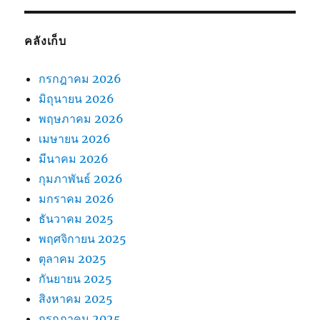
คลังเก็บ
กรกฎาคม 2026
มิถุนายน 2026
พฤษภาคม 2026
เมษายน 2026
มีนาคม 2026
กุมภาพันธ์ 2026
มกราคม 2026
ธันวาคม 2025
พฤศจิกายน 2025
ตุลาคม 2025
กันยายน 2025
สิงหาคม 2025
กรกฎาคม 2025