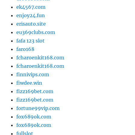
ek4567.com
enjoy24.fun
erisauto.site
eu369clubs.com
fafa 123 slot
faro168
fcharoenkit168.com
fcharoenkit168.com
finnivips.com
fiwdee.win
fizz169bet.com
fizz169bet.com
fortune99vip.com
fox689ok.com
fox689ok.com
fullslot