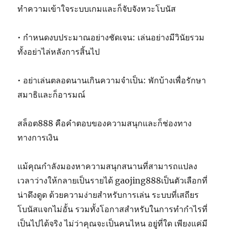
ทำความเข้าใจระบบเกมและก็จับจังหวะโบนัส
• กำหนดงบประมาณอย่างชัดเจน: เล่นอย่างมีวินัยรวม
ทั้งอย่าไล่หลังการสิ้นไป
• อย่าเล่นตลอดนานเกินความจำเป็น: พักบ้างเพื่อรักษา
สมาธิและก็อารมณ์
สล็อต888 คือคำตอบของความสนุกและก็ช่องทาง
ทางการเงิน
แม้คุณกำลังมองหาความสนุกสนานที่สามารถแปลง
เวลาว่างให้กลายเป็นรายได้ gaojing888เป็นตัวเลือกที่
น่าดึงดูด ด้วยความง่ายสำหรับการเล่น ระบบที่เสถียร
โบนัสแจกไม่อั้น รวมทั้งโอกาสสำหรับในการทำกำไรที่
เป็นไปได้จริง ไม่ว่าคุณจะเป็นคนไหน อยู่ที่ใด เพียงแค่มี