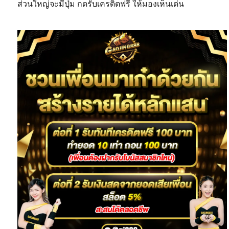
ส่วนใหญ่จะมีปุ่ม กดรับเครดิตฟรี ให้มองเห็นเด่น