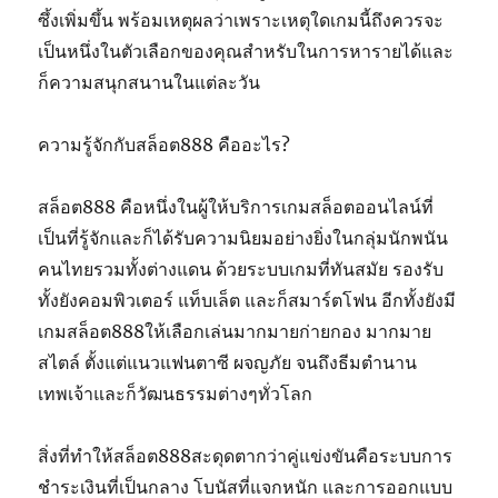
ซึ้งเพิ่มขึ้น พร้อมเหตุผลว่าเพราะเหตุใดเกมนี้ถึงควรจะ
เป็นหนึ่งในตัวเลือกของคุณสำหรับในการหารายได้และ
ก็ความสนุกสนานในแต่ละวัน
ความรู้จักกับสล็อต888 คืออะไร?
สล็อต888 คือหนึ่งในผู้ให้บริการเกมสล็อตออนไลน์ที่
เป็นที่รู้จักและก็ได้รับความนิยมอย่างยิ่งในกลุ่มนักพนัน
คนไทยรวมทั้งต่างแดน ด้วยระบบเกมที่ทันสมัย รองรับ
ทั้งยังคอมพิวเตอร์ แท็บเล็ต และก็สมาร์ตโฟน อีกทั้งยังมี
เกมสล็อต888ให้เลือกเล่นมากมายก่ายกอง มากมาย
สไตล์ ตั้งแต่แนวแฟนตาซี ผจญภัย จนถึงธีมตำนาน
เทพเจ้าและก็วัฒนธรรมต่างๆทั่วโลก
สิ่งที่ทำให้สล็อต888สะดุดตากว่าคู่แข่งขันคือระบบการ
ชำระเงินที่เป็นกลาง โบนัสที่แจกหนัก และการออกแบบ