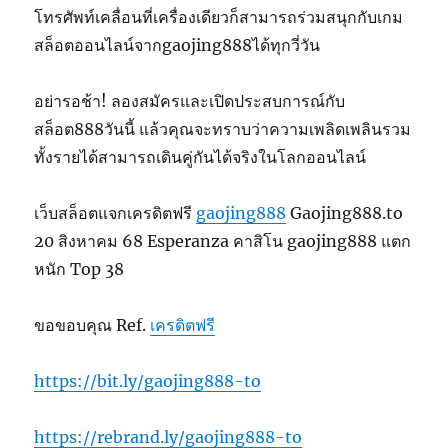
โทรศัพท์เคลื่อนที่เครื่องเดียวก็สามารถร่วมสนุกกับเกม
สล็อตออนไลน์จากgaojing888ได้ทุกวี่วัน
อย่ารอช้า! ลองสมัครและเปิดประสบการณ์กับ
สล็อต888วันนี้ แล้วคุณจะทราบว่าความเพลิดเพลินรวม
ทั้งรายได้สามารถเดินคู่กันได้จริงในโลกออนไลน์
เว็บสล็อตแจกเครดิตฟรี
gaojing888
Gaojing888.to
20 สิงหาคม 68 Esperanza คาสิโน gaojing888 แตก
หนัก Top 38
ขอขอบคุณ Ref.
เครดิตฟรี
https://bit.ly/gaojing888-to
https://rebrand.ly/gaojing888-to