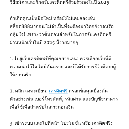
วิธีสมัครและก็กดรับเครดิตฟรีด้วยตัวเองในปี 2025
ถ้าเกิดคุณเป็นมือใหม่ หรือยังไม่เคยลองเล่น
สล็อต888มาก่อน ไม่จำเป็นที่จะต้องมาวิตกกังวลหรือ
กลุ้มใจ! เพราะว่าขั้นตอนสำหรับในการรับเครดิตฟรี
ผ่านหน้าเว็บในปี 2025 นี้ง่ายมากๆ
1. ไปสู่เว็บเครดิตฟรีที่คุณอยากเล่น: ควรเลือกเว็บที่มี
ความน่าไว้ใจ ไม่มีอันตราย และก็ได้รับการรีวิวดีจากผู้
ใช้งานจริง
2. คลิก ลงทะเบียน:
เครดิตฟรี
กรอกข้อมูลเบื้องต้น
ตัวอย่างเช่น เบอร์โทรศัพท์, รหัสผ่าน และบัญชีธนาคาร
เพื่อใช้เพื่อสำหรับในการถอนเงิน
3. เข้าระบบ และไปที่หน้า โปรโมชั่น หรือ เครดิตฟรี: