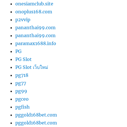
onesiamclub.site
onoplus168.com
p2vvip
pananthai99.com
pananthai99.com
paramax1688.info
PG
PG Slot
PG Slot เว็บใหม่
pg718
pg77
pg99
pgceo
pgfish
pggold168bet.com
pggold168bet.com