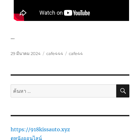
…
เขียน
หมวด
ป้าย
29 มีนาคม 2024
cafe444
cafe44
เมื่อ
หมู่
กำกับ
ค้นห
ค้นหา:
https://918kissauto.xyz
ดูหนังออนไลน์