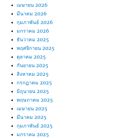
เมษายน 2026
มีนาคม 2026
กุมภาพันธ์ 2026
มกราคม 2026
ธันวาคม 2025
พฤศจิกายน 2025
ตุลาคม 2025
กันยายน 2025
สิงหาคม 2025
กรกฎาคม 2025
มิถุนายน 2025
พฤษภาคม 2025
เมษายน 2025
มีนาคม 2025
กุมภาพันธ์ 2025
มกราคม 2025