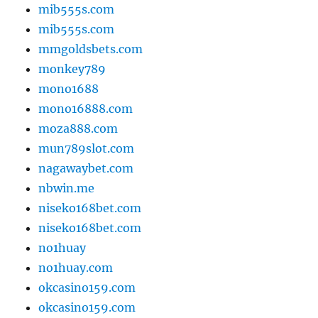
mib555s.com
mib555s.com
mmgoldsbets.com
monkey789
mono1688
mono16888.com
moza888.com
mun789slot.com
nagawaybet.com
nbwin.me
niseko168bet.com
niseko168bet.com
no1huay
no1huay.com
okcasino159.com
okcasino159.com