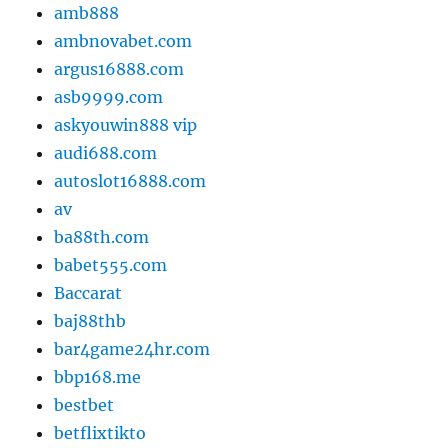
amb888
ambnovabet.com
argus16888.com
asb9999.com
askyouwin888 vip
audi688.com
autoslot16888.com
av
ba88th.com
babet555.com
Baccarat
baj88thb
bar4game24hr.com
bbp168.me
bestbet
betflixtikto