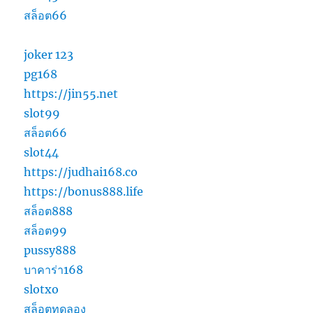
สล็อต66
joker 123
pg168
https://jin55.net
slot99
สล็อต66
slot44
https://judhai168.co
https://bonus888.life
สล็อต888
สล็อต99
pussy888
บาคาร่า168
slotxo
สล็อตทดลอง