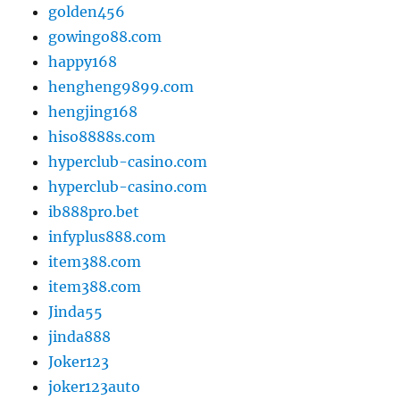
golden456
gowingo88.com
happy168
hengheng9899.com
hengjing168
hiso8888s.com
hyperclub-casino.com
hyperclub-casino.com
ib888pro.bet
infyplus888.com
item388.com
item388.com
Jinda55
jinda888
Joker123
joker123auto