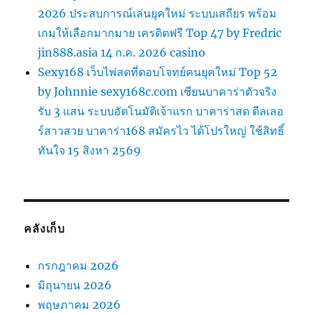
2026 ประสบการณ์เล่นยุคใหม่ ระบบเสถียร พร้อม
เกมให้เลือกมากมาย เครดิตฟรี Top 47 by Fredric
jin888.asia 14 ก.ค. 2026 casino
Sexy168 เว็บไพ่สดที่ตอบโจทย์คนยุคใหม่ Top 52
by Johnnie sexy168c.com เซียนบาคาร่าตัวจริง
รับ 3 แสน ระบบอัตโนมัติเจ้าแรก บาคาร่าสด ดีลเลอ
ร์สาวสวย บาคาร่า168 สมัครไว ได้โปรใหญ่ ใช้สิทธิ์
ทันใจ 15 สิงหา 2569
คลังเก็บ
กรกฎาคม 2026
มิถุนายน 2026
พฤษภาคม 2026