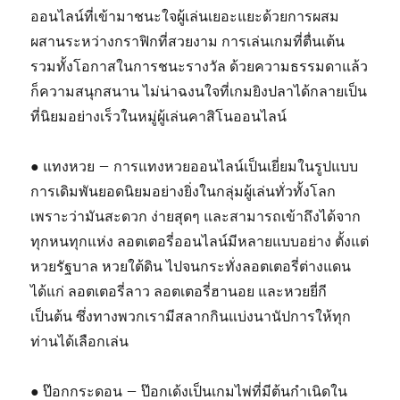
ออนไลน์ที่เข้ามาชนะใจผู้เล่นเยอะแยะด้วยการผสม
ผสานระหว่างกราฟิกที่สวยงาม การเล่นเกมที่ตื่นเต้น
รวมทั้งโอกาสในการชนะรางวัล ด้วยความธรรมดาแล้ว
ก็ความสนุกสนาน ไม่น่าฉงนใจที่เกมยิงปลาได้กลายเป็น
ที่นิยมอย่างเร็วในหมู่ผู้เล่นคาสิโนออนไลน์
● แทงหวย – การแทงหวยออนไลน์เป็นเยี่ยมในรูปแบบ
การเดิมพันยอดนิยมอย่างยิ่งในกลุ่มผู้เล่นทั่วทั้งโลก
เพราะว่ามันสะดวก ง่ายสุดๆ และสามารถเข้าถึงได้จาก
ทุกหนทุกแห่ง ลอตเตอรี่ออนไลน์มีหลายแบบอย่าง ตั้งแต่
หวยรัฐบาล หวยใต้ดิน ไปจนกระทั่งลอตเตอรี่ต่างแดน
ได้แก่ ลอตเตอรี่ลาว ลอตเตอรี่ฮานอย และหวยยี่กี
เป็นต้น ซึ่งทางพวกเรามีสลากกินแบ่งนานัปการให้ทุก
ท่านได้เลือกเล่น
● ป๊อกกระดอน – ป๊อกเด้งเป็นเกมไพ่ที่มีต้นกำเนิดใน