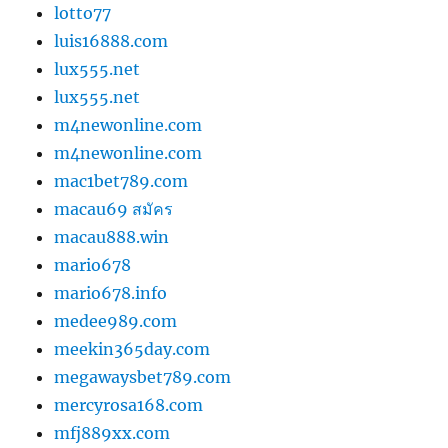
lotto77
luis16888.com
lux555.net
lux555.net
m4newonline.com
m4newonline.com
mac1bet789.com
macau69 สมัคร
macau888.win
mario678
mario678.info
medee989.com
meekin365day.com
megawaysbet789.com
mercyrosa168.com
mfj889xx.com