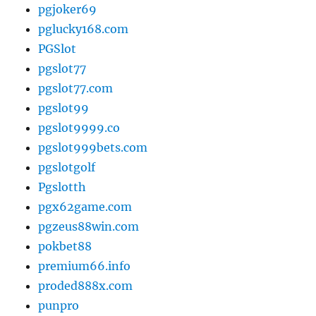
pgjoker69
pglucky168.com
PGSlot
pgslot77
pgslot77.com
pgslot99
pgslot9999.co
pgslot999bets.com
pgslotgolf
Pgslotth
pgx62game.com
pgzeus88win.com
pokbet88
premium66.info
proded888x.com
punpro