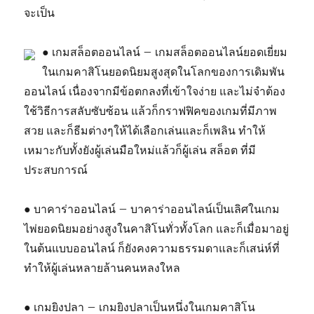
จะเป็น
● เกมสล็อตออนไลน์ – เกมสล็อตออนไลน์ยอดเยี่ยม
ในเกมคาสิโนยอดนิยมสูงสุดในโลกของการเดิมพัน
ออนไลน์ เนื่องจากมีข้อตกลงที่เข้าใจง่าย และไม่จำต้อง
ใช้วิธีการสลับซับซ้อน แล้วก็กราฟฟิคของเกมที่มีภาพ
สวย และก็ธีมต่างๆให้ได้เลือกเล่นและก็เพลิน ทำให้
เหมาะกับทั้งยังผู้เล่นมือใหม่แล้วก็ผู้เล่น สล็อต ที่มี
ประสบการณ์
● บาคาร่าออนไลน์ – บาคาร่าออนไลน์เป็นเลิศในเกม
ไพ่ยอดนิยมอย่างสูงในคาสิโนทั่วทั้งโลก และก็เมื่อมาอยู่
ในต้นแบบออนไลน์ ก็ยังคงความธรรมดาและก็เสน่ห์ที่
ทำให้ผู้เล่นหลายล้านคนหลงใหล
● เกมยิงปลา – เกมยิงปลาเป็นหนึ่งในเกมคาสิโน