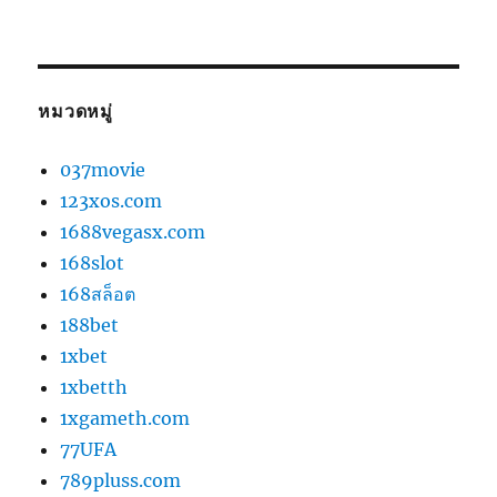
หมวดหมู่
037movie
123xos.com
1688vegasx.com
168slot
168สล็อต
188bet
1xbet
1xbetth
1xgameth.com
77UFA
789pluss.com