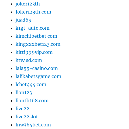
joker123th
Joker123th.com
juad69
k1gt-auto.com
kimchibetbet.com
kingxxxbet123.com
kitti999vip.com
ktv4sd.com
lala55-casino.com
lalikabetsgame.com
lcbet444.com
lion123
lionth168.com
live22
live22slot
lnw365bet.com