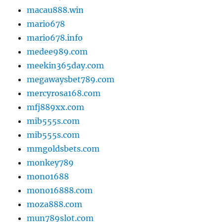
macau888.win
mario678
mario678.info
medee989.com
meekin365day.com
megawaysbet789.com
mercyrosa168.com
mfj889xx.com
mib555s.com
mib555s.com
mmgoldsbets.com
monkey789
mono1688
mono16888.com
moza888.com
mun789slot.com