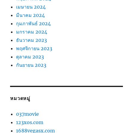
เมษายน 2024
มีนาคม 2024
กุมภาพันธ์ 2024
มกราคม 2024
ธันวาคม 2023
พฤศจิกายน 2023
ตุลาคม 2023
กันยายน 2023
หมวดหมู่
037movie
123xos.com
1688vegasx.com