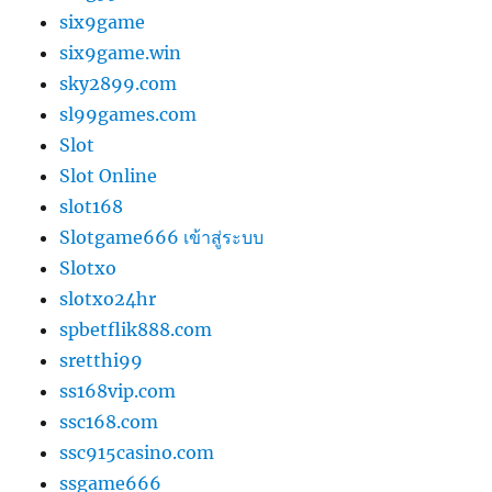
six9game
six9game.win
sky2899.com
sl99games.com
Slot
Slot Online
slot168
Slotgame666 เข้าสู่ระบบ
Slotxo
slotxo24hr
spbetflik888.com
sretthi99
ss168vip.com
ssc168.com
ssc915casino.com
ssgame666