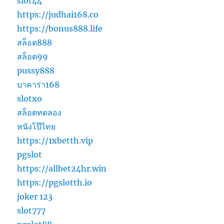
slot44
https://judhai168.co
https://bonus888.life
สล็อต888
สล็อต99
pussy888
บาคาร่า168
slotxo
สล็อตทดลอง
หนังโป๊ไทย
https://1xbetth.vip
pgslot
https://allbet24hr.win
https://pgslotth.io
joker 123
slot777