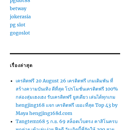
pgslot88
betway
jokerasia
pg slot
gogoslot
เรื่องล่าสุด
เครดิตฟรี 20 August 26 เครดิตฟรี เกมเดิมพัน ที่
สร้างความบันเทิง ดีที่สุด โปรโมชั่นเครดิตฟรี 100%
กล่องสุ่มเฮงเฮง รับเครดิตฟรี ยูสเดียว เล่นได้ทุกเกม
hengjing168 แจก เครดิตฟรี เยอะที่สุด Top 43 by
Maya hengjing168d.com
Tangtem168 5 ก.ย. 69 สล็อตเว็บตรง คาสิโนครบ
ทุกค่าย เข้าเล่นง่าย ฟีลดี วันเกิดนี้พี่จัดให้ 300 สาย