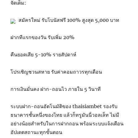
จัดเต็ม:
สมัครใหม่ รับโบนัสฟรี 100% สูงสุด 5,000 บาท
ฝากทีแรกของวัน รับเพิ่ม 20%
คืนยอดเสีย 5-10% รายสัปดาห์
โปรเชิญชวนสหาย รับค่าคอมถาวรทุกเดือน
การเงินมั่นคง ฝาก-ถอนไว ภายใน 5 วินาที
ระบบฝาก-ถอนอัตโนมัติของ thaisiambet รองรับ
ธนาคารชั้นหนึ่งของไทย แล้วก็ทรูมันนี่วอลเล็ท ไม่มี
อย่างน้อยสำหรับในการฝากถอน พร้อมระบบแจ้งเตือน
อัปเดตสถานะทุกขั้นตอน