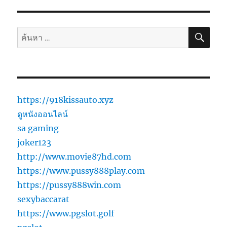
ค้นห
ค้นหา:
https://918kissauto.xyz
ดูหนังออนไลน์
sa gaming
joker123
http://www.movie87hd.com
https://www.pussy888play.com
https://pussy888win.com
sexybaccarat
https://www.pgslot.golf