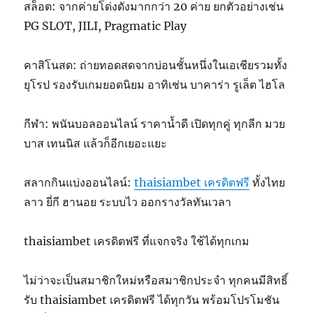
สล็อต: จากค่ายโด่งดังมากกว่า 20 ค่าย ยกตัวอย่างเช่น
PG SLOT, JILI, Pragmatic Play
คาสิโนสด: ถ่ายทอดสดจากบ่อนชั้นหนึ่งในเอเชียรวมทั้ง
ยุโรป รองรับเกมยอดนิยม อาทิเช่น บาคาร่า รูเล็ต ไฮโล
กีฬา: พนันบอลออนไลน์ ราคาน้ำดี เปิดทุกคู่ ทุกลีก มวย
บาส เทนนิส แล้วก็อีกเยอะแยะ
สลากกินแบ่งออนไลน์:
thaisiambet เครดิตฟรี
ทั้งไทย
ลาว ยี่กี ฮานอย ระบบไว ออกรางวัลทันเวลา
thaisiambet เครดิตฟรี ที่แจกจริง ใช้ได้ทุกเกม
ไม่ว่าจะเป็นสมาชิกใหม่หรือสมาชิกประจำ ทุกคนมีสิทธิ์
รับ thaisiambet เครดิตฟรี ได้ทุกวัน พร้อมโปรโมชัน