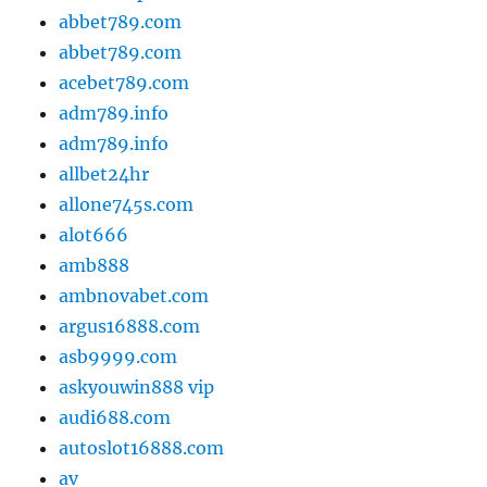
abbet789.com
abbet789.com
acebet789.com
adm789.info
adm789.info
allbet24hr
allone745s.com
alot666
amb888
ambnovabet.com
argus16888.com
asb9999.com
askyouwin888 vip
audi688.com
autoslot16888.com
av