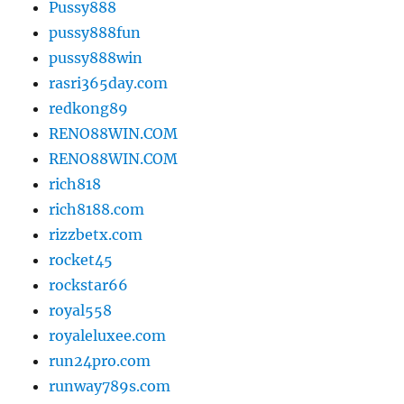
Pussy888
pussy888fun
pussy888win
rasri365day.com
redkong89
RENO88WIN.COM
RENO88WIN.COM
rich818
rich8188.com
rizzbetx.com
rocket45
rockstar66
royal558
royaleluxee.com
run24pro.com
runway789s.com