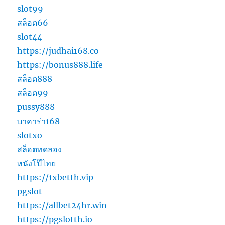
slot99
สล็อต66
slot44
https://judhai168.co
https://bonus888.life
สล็อต888
สล็อต99
pussy888
บาคาร่า168
slotxo
สล็อตทดลอง
หนังโป๊ไทย
https://1xbetth.vip
pgslot
https://allbet24hr.win
https://pgslotth.io