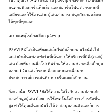
ไม่ว่าคุณจะใช้เครื่องมือใด p2vvip รองรับการเล่นทั้งยัง
บนคอมพิวเตอร์ แท็บเล็ต และสมาร์ทโฟน ด้วยระบบที่
เสถียรและก็ใช้งานง่าย ผู้เล่นสามารถสนุกกับเกมสล็อต
ได้ทุกที่ทุกเวลา
เพราะเหตุไรต้องเลือก p2vvip
P2VVIP มิได้เป็นเพียงแค่เว็บไซต์สล็อตออนไลน์ทั่วไป
แต่ว่ายังเป็นแพลตฟอร์มที่เน้นการให้บริการที่ดีที่สุดแก่ผู้
เล่น ด้วยทีมงานมือโปรที่พร้อมให้ความช่วยเหลือเกื้อกูล
ตลอด 1 วัน แล้วก็ระบบที่ออกแบบมาเพื่อมอบ
ประสบการณ์การเล่นที่ราบระรื่นและก็เบิกบาน
ยิ่งกว่านั้น P2VVIP ยังให้ความใส่ใจกับความปลอดภัย
ของข้อมูลผู้เล่น ด้วยการใช้เทคโนโลยีการเข้ารหัสขั้น
สูง ทำให้คุณมั่นอกมั่นใจได้ว่าข้อมูลส่วนตัวและก็การ