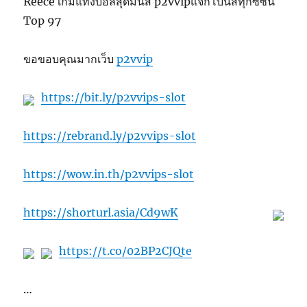
Reece เกมแทงบอลสุดมันส์ p2vvipแจกโบนัสทุกซีซั่น
Top 97
ขอขอบคุณมากเว็บ
p2vvip
https://bit.ly/p2vvips-slot
https://rebrand.ly/p2vvips-slot
https://wow.in.th/p2vvips-slot
https://shorturl.asia/Cd9wK
https://t.co/02BP2CJQte
…