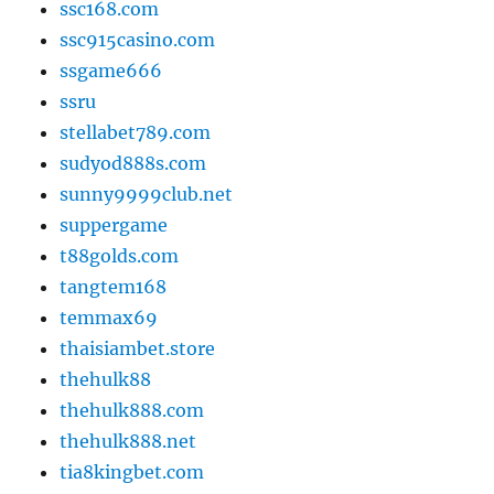
ssc168.com
ssc915casino.com
ssgame666
ssru
stellabet789.com
sudyod888s.com
sunny9999club.net
suppergame
t88golds.com
tangtem168
temmax69
thaisiambet.store
thehulk88
thehulk888.com
thehulk888.net
tia8kingbet.com