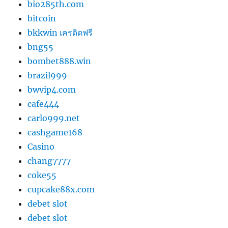
bio285th.com
bitcoin
bkkwin เครดิตฟรี
bng55
bombet888.win
brazil999
bwvip4.com
cafe444
carlo999.net
cashgame168
Casino
chang7777
coke55
cupcake88x.com
debet slot
debet slot