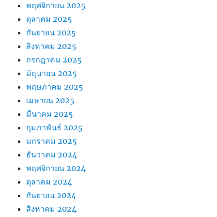
พฤศจิกายน 2025
ตุลาคม 2025
กันยายน 2025
สิงหาคม 2025
กรกฎาคม 2025
มิถุนายน 2025
พฤษภาคม 2025
เมษายน 2025
มีนาคม 2025
กุมภาพันธ์ 2025
มกราคม 2025
ธันวาคม 2024
พฤศจิกายน 2024
ตุลาคม 2024
กันยายน 2024
สิงหาคม 2024