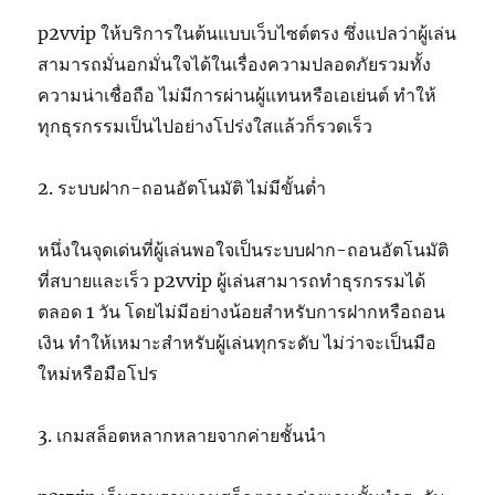
p2vvip ให้บริการในต้นแบบเว็บไซต์ตรง ซึ่งแปลว่าผู้เล่น
สามารถมั่นอกมั่นใจได้ในเรื่องความปลอดภัยรวมทั้ง
ความน่าเชื่อถือ ไม่มีการผ่านผู้แทนหรือเอเย่นต์ ทำให้
ทุกธุรกรรมเป็นไปอย่างโปร่งใสแล้วก็รวดเร็ว
2. ระบบฝาก-ถอนอัตโนมัติ ไม่มีขั้นต่ำ
หนึ่งในจุดเด่นที่ผู้เล่นพอใจเป็นระบบฝาก-ถอนอัตโนมัติ
ที่สบายและเร็ว p2vvip ผู้เล่นสามารถทำธุรกรรมได้
ตลอด 1 วัน โดยไม่มีอย่างน้อยสำหรับการฝากหรือถอน
เงิน ทำให้เหมาะสำหรับผู้เล่นทุกระดับ ไม่ว่าจะเป็นมือ
ใหม่หรือมือโปร
3. เกมสล็อตหลากหลายจากค่ายชั้นนำ