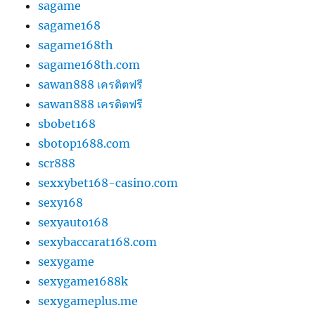
sagame
sagame168
sagame168th
sagame168th.com
sawan888 เครดิตฟรี
sawan888 เครดิตฟรี
sbobet168
sbotop1688.com
scr888
sexxybet168-casino.com
sexy168
sexyauto168
sexybaccarat168.com
sexygame
sexygame1688k
sexygameplus.me