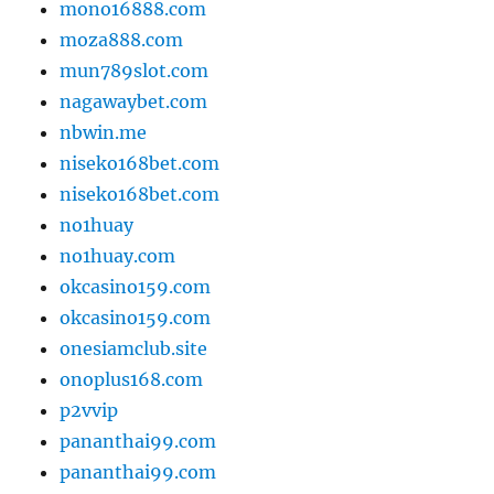
mono16888.com
moza888.com
mun789slot.com
nagawaybet.com
nbwin.me
niseko168bet.com
niseko168bet.com
no1huay
no1huay.com
okcasino159.com
okcasino159.com
onesiamclub.site
onoplus168.com
p2vvip
pananthai99.com
pananthai99.com