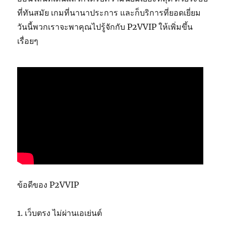
ที่ทันสมัย เกมที่นานาประการ และก็บริการที่ยอดเยี่ยม
วันนี้พวกเราจะพาคุณไปรู้จักกับ P2VVIP ให้เพิ่มขึ้น
เรื่อยๆ
ข้อดีของ P2VVIP
1. เว็บตรง ไม่ผ่านเอเย่นต์