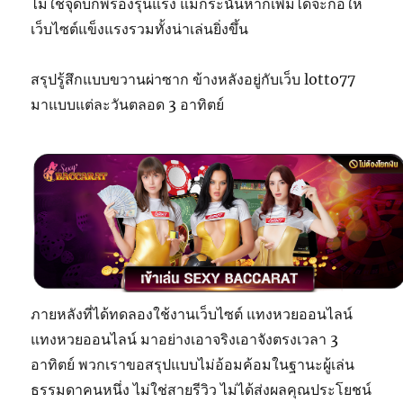
ไม่ใช่จุดบกพร่องรุนแรง แม้กระนั้นหากเพิ่มได้จะก่อให้
เว็บไซต์แข็งแรงรวมทั้งน่าเล่นยิ่งขึ้น
สรุปรู้สึกแบบขวานผ่าซาก ข้างหลังอยู่กับเว็บ lotto77
มาแบบแต่ละวันตลอด 3 อาทิตย์
ภายหลังที่ได้ทดลองใช้งานเว็บไซต์ แทงหวยออนไลน์
แทงหวยออนไลน์ มาอย่างเอาจริงเอาจังตรงเวลา 3
อาทิตย์ พวกเราขอสรุปแบบไม่อ้อมค้อมในฐานะผู้เล่น
ธรรมดาคนหนึ่ง ไม่ใช่สายรีวิว ไม่ได้ส่งผลคุณประโยชน์