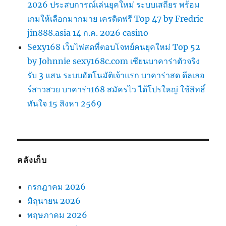
2026 ประสบการณ์เล่นยุคใหม่ ระบบเสถียร พร้อม
เกมให้เลือกมากมาย เครดิตฟรี Top 47 by Fredric
jin888.asia 14 ก.ค. 2026 casino
Sexy168 เว็บไพ่สดที่ตอบโจทย์คนยุคใหม่ Top 52
by Johnnie sexy168c.com เซียนบาคาร่าตัวจริง
รับ 3 แสน ระบบอัตโนมัติเจ้าแรก บาคาร่าสด ดีลเลอ
ร์สาวสวย บาคาร่า168 สมัครไว ได้โปรใหญ่ ใช้สิทธิ์
ทันใจ 15 สิงหา 2569
คลังเก็บ
กรกฎาคม 2026
มิถุนายน 2026
พฤษภาคม 2026