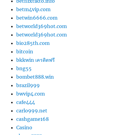
betflixtikto.info
betm4vip.com
betwin6666.com
betworld369hot.com
betworld369hot.com
bio285th.com
bitcoin
bkkwin เครดิตฟรี
bng55
bombet888.win
brazil999
bwvip4.com
cafe444
carlo999.net
cashgame168
Casino