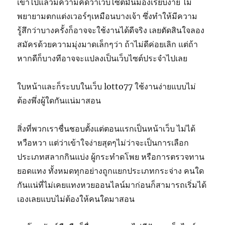
เข้าไปแล้วมีความคิดว่าเว็บไซต์มันมองเรียบง่าย ไม่
พยายามตกแต่งเวอร์ๆเหมือนบางเจ้า ซึ่งทำให้มีความ
รู้สึกว่าบางครั้งก็อาจจะใช้งานได้ดีจริง เลยตัดสินใจลอง
สมัครด้วยความมุ่งมาดเล็กๆว่า ถ้าไม่ดีค่อยเลิก แต่ถ้า
หากดีก็บางทีอาจจะแปลงเป็นเว็บไซต์ประจำไปเลย
ใบหน้าและก็ระบบในเว็บ lotto77 ใช้งานง่ายแบบไม่
ต้องพึ่งผู้ใดกันแน่มาสอน
สิ่งที่พวกเราชื่นชอบตั้งแต่ตอนแรกเป็นหน้าเว็บ ไม่ได้
หวือหวา แต่ว่าเข้าใจง่ายสุดๆไม่ว่าจะเป็นการเลือก
ประเภทสลากกินแบ่ง ผู้กระทำดโพย หรือการตรวจทาน
ยอดแทง ทั้งหมดทุกอย่างถูกแยกประเภทกระจ่าง คนใด
กันแน่ที่ไม่เคยแทงหวยออนไลน์มาก่อนก็สามารถเริ่มได้
เองเลยแบบไม่ต้องให้คนใดมาสอน