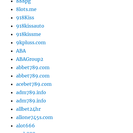
888pg
8lots.me
918Kiss
918kissauto
918kissme
9kpluss.com
ABA
ABAGroup2
abbet789.com
abbet789.com
acebet789.com
adm789.info
adm789.info
allbet24hr
allone745s.com
alot666