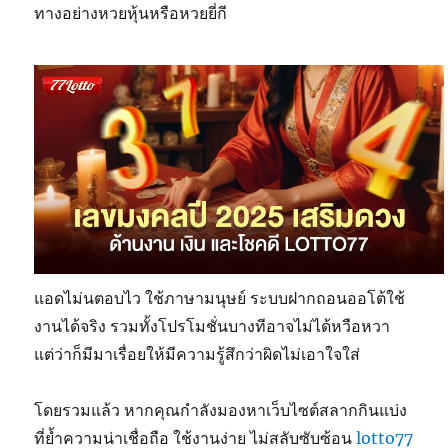
ทางอย่างหวยหุ้นหรือหวยยี่กี
แอดไม่นตอบไว ใช้ภาษามนุษย์ ระบบฝากถอนออโต้ใช้
งานได้จริง รวมทั้งโปรโมชั่นบางทีอาจไม่ได้หวือหวา
แต่ว่าก็มีมาเรื่อยให้มีความรู้สึกว่าผิดไม่เอาใจใส่
โดยรวมแล้ว หากคุณกำลังมองหาเว็บไซต์สลากกินแบ่ง
ที่ย้ำความน่าเชื่อถือ ใช้งานง่าย ไม่สลับซับซ้อน
lotto77