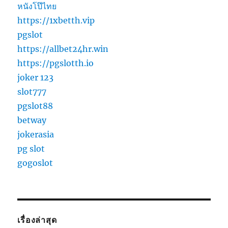
หนังโป๊ไทย
https://1xbetth.vip
pgslot
https://allbet24hr.win
https://pgslotth.io
joker 123
slot777
pgslot88
betway
jokerasia
pg slot
gogoslot
เรื่องล่าสุด