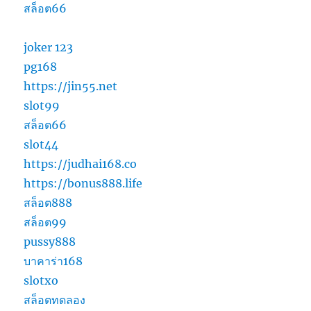
สล็อต66
joker 123
pg168
https://jin55.net
slot99
สล็อต66
slot44
https://judhai168.co
https://bonus888.life
สล็อต888
สล็อต99
pussy888
บาคาร่า168
slotxo
สล็อตทดลอง