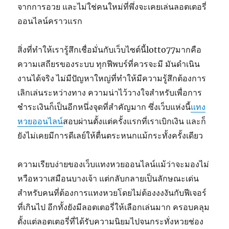
จากการอวย และไม่ใช่คนใหม่ที่พึ่งจะเคยเล่นลอตเตอรี่
ออนไลน์คราวแรก
สิ่งที่ทำให้เรารู้สึกเชื่อมั่นกับเว็บไซต์นี้lotto77มากคือ
ความเสถียรของระบบ ทุกฟีพบร์ที่ควรจะมี มันดำเนิน
งานได้จริง ไม่มีปัญหาใหญ่ที่ทำให้มีความรู้สึกต้องการ
เลิกเล่นระหว่างทาง ความน่าไว้วางใจสำหรับเพื่อการ
ชำระเงินก็เป็นอีกหนึ่งจุดที่สำคัญมาก ซึ่งเว็บแห่งนี้
แทง
หวยออนไลน์
สอบผ่านตั้งแต่ครั้งแรกที่เราเบิกเงิน และก็
ยังไม่เคยมีการดีเลย์ให้ตื่นตระหนกแม้กระทั้งครั้งเดียว
ความเรียบง่ายของเว็บแทงหวยออนไลน์แม้ว่าจะมองไม่
หวือหวาเสมือนบางเจ้า แต่กลับกลายเป็นลักษณะเด่น
สำหรับคนที่ต้องการแทงหวยโดยไม่ต้องงงงันกับฟีเจอร์
ที่เกินไป อีกทั้งยังมีลอตเตอรี่ให้เลือกเล่นมาก ครอบคลุม
ตั้งแต่ลอตเตอรี่ที่ได้รับความนิยมไปจนกระทั่งหวยช่อง