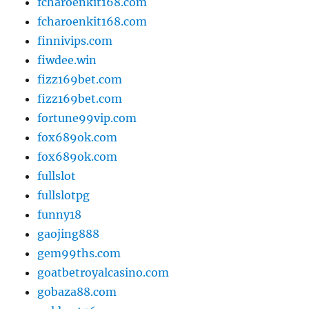
fcharoenkit168.com
fcharoenkit168.com
finnivips.com
fiwdee.win
fizz169bet.com
fizz169bet.com
fortune99vip.com
fox689ok.com
fox689ok.com
fullslot
fullslotpg
funny18
gaojing888
gem99ths.com
goatbetroyalcasino.com
gobaza88.com