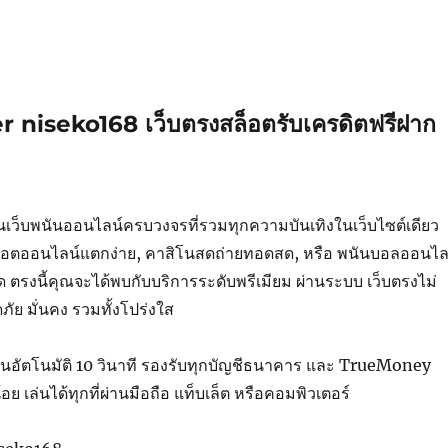
 niseko168 เว็บตรงสล็อตรับเครดิตฟรีฝาก
นเว็บพนันออนไลน์ครบวงจรที่รวมทุกความบันเทิงในเว็บไซต์เดียว
สล็อตออนไลน์แตกง่าย, คาสิโนสดถ่ายทอดสด, หรือ พนันบอลออนไล
ด ตรงนี้คุณจะได้พบกับบริการระดับพรีเมียม ผ่านระบบ เว็บตรงไม่
ดภัย มั่นคง รวมทั้งโปร่งใส
อัตโนมัติ 10 วินาที รองรับทุกบัญชีธนาคาร และ TrueMoney
อย เล่นได้ทุกที่ผ่านมือถือ แท็บเล็ต หรือคอมพิวเตอร์