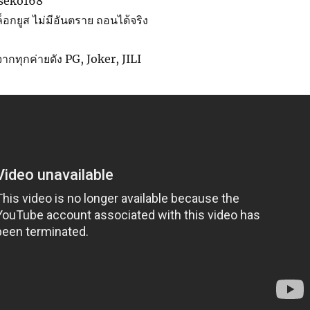
iseko168
ล็อกยูส ไม่มีอันตราย ถอนได้จริง
กทุกค่ายดัง PG, Joker, JILI