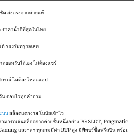
ด ส่งตรงจากค่ายแท้
ราคาน้ำดีที่สุดในไทย
้ รองรับทรูวอเลท
กดยอมรับได้เอง ไม่ต้องแชร์
อุปกรณ์ ไม่ต้องโหลดแอป
วัน ตอบไวทุกคำถาม
ระบบ
สล็อตแตกง่าย โบนัสเข้าไว
ณสามารถเล่นสล็อตจากค่ายชั้นหนึ่งอย่าง PG SLOT, Pragmatic
 Gaming และฯลฯ ทุกเกมมีค่า RTP สูง มีฟีพบร์ซื้อฟรีสปิน พร้อม