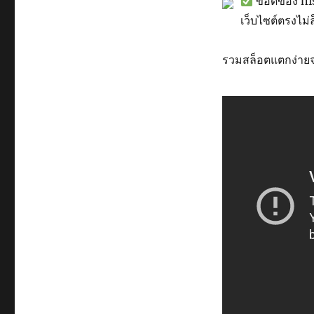
ข้อดีของ n
เว็บไซต์ตรงไม่
รวมสล็อตแตกง่ายจา