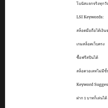
โบนัสแจกจริงทุกวั
LSI Keywords:
สล็อตมือถือได้เงินจ
เกมสล็อตเว็บตรง
ซื้อฟรีสปินได้
สล็อตวอเลทไม่มีขั้
Keyword Sugges
ฝาก 1 บาทก็เล่นได้