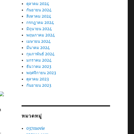
ตุลาคม 2024
กันยายน 2024
สิงหาคม 2024
กรกฎาคม 2024
มิถุนายน 2024
พฤษภาคม 2024
เมษายน 2024
มีนาคม 2024
กุมภาพันธ์ 2024
มกราคม 2024
ธันวาคม 2023
พฤศจิกายน 2023
ตุลาคม 2023
กันยายน 2023
ล
หมวดหมู่
037movie