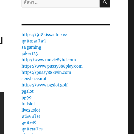
https://918kissauto.xyz
บ
ดูหนังออนไลน์
sa gaming
joker123
http://www.movie87hd.com
https://www.pussy888play.com
https://pussy888win.com
sexybaccarat
https://www.pgslot.golf
pgslot
pg99
fullslot
live22slot
หนังชนโรง
ดูหนังฟรี
ดูหนังชนโรง