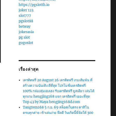
https://pgslotth.io
joker 123
slot777
pgslot88
betway
jokerasia
pg slot
gogoslot
เรื่องล่าสุด
เครดิตฟรี 20 August 26 เครดิตฟรี เกมเดิมพัน ที่
สร้างความบันเทิง ดีที่สุด โปรโมชั่นเครดิตฟรี
100% กล่องสุ่มเฮงเฮง รับเครดิตฟรี ยูสเดียว เล่นได้
ทุกเกม hengjing168 แจก เครดิตฟรี เยอะที่สุด
Top 43 by Maya hengjing168d.com
Tangtem168 5 ก.ย. 69 สล็อตเว็บตรง คาสิโน
ครบทุกค่าย เข้าเล่นง่าย ฟีลดี วันเกิดนี้พี่จัดให้ 300