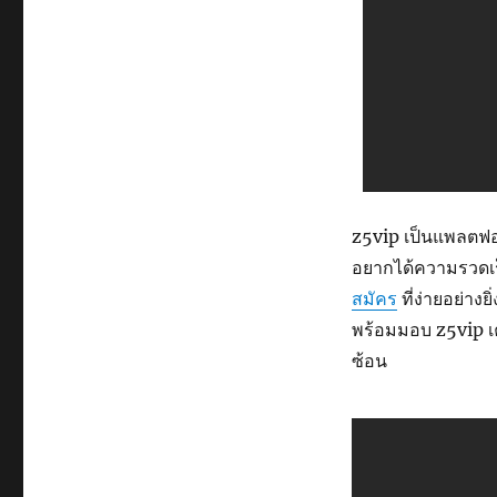
z5vip เป็นแพลตฟอร
อยากได้ความรวดเร
สมัคร
ที่ง่ายอย่าง
พร้อมมอบ z5vip เค
ซ้อน