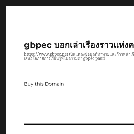
gbpec บอกเล่าเรื่องราวแห่ง
https://www.gbpec.net เป็นแหล่งข้อมูลที่ท้าทายและก้าวหน้าเ
เสนอโอกาสการเรียนรู้ที่ไม่ธรรมดา gbpec pauri
Buy this Domain