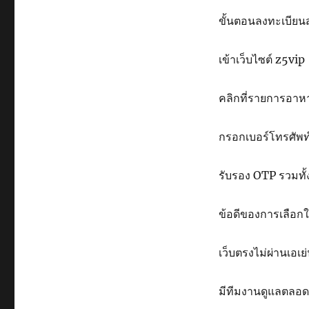
ขั้นตอนลงทะเบียนส
เข้าเว็บไซต์ z5vip
คลิกที่รายการอาห
กรอกเบอร์โทรศัพท์
รับรอง OTP รวมทั้งเ
ข้อดีของการเลือกใ
เว็บตรงไม่ผ่านเอเย่
มีทีมงานดูแลตลอด 