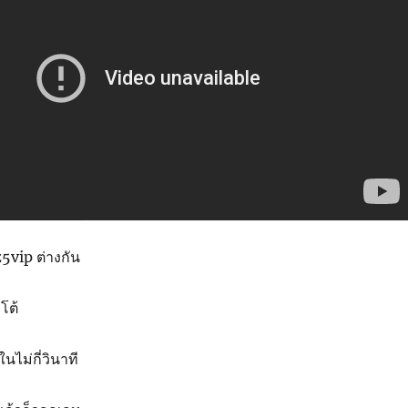
 z5vip ต่างกัน
โต้
ไม่กี่วินาที