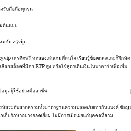
รับมือถือทุกรุ่น
็มต้นแบบ
ม่กับ z5vip
 z5vip เครดิตฟรี ทดลองเล่นเกมที่สนใจ เรียนรู้ข้อตกลงและก็ฝึกหัด
เลือกสล็อตที่มีค่า RTP สูง หรือใช้สูตรเดินเงินในบาคาร่าเพื่อเพิ่ม
อมูลผู้ใช้อย่างมืออาชีพ
ารหัสระดับสากลรวมทั้งมาตรฐานความปลอดภัยเท่ากันแบงค์ ข้อมู
กเก็บรักษาอย่างยอดเยี่ยม ไม่มีการเปิดเผยแก่บุคคลที่สาม