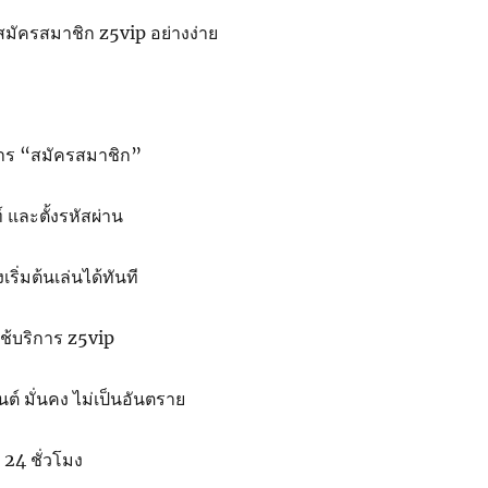
มัครสมาชิก z5vip อย่างง่าย
าร “สมัครสมาชิก”
 และตั้งรหัสผ่าน
ริ่มต้นเล่นได้ทันที
ช้บริการ z5vip
นต์ มั่นคง ไม่เป็นอันตราย
24 ชั่วโมง