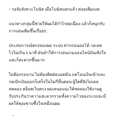
• รอจับจังหวะโบนัส เมื่อโบนัสแตกแล้ว ค่อยเพิ่มเบท
แนวทางกลุ่มนี้ช่วยให้ผมได้กำไรต่อเนื่อง แล้วก็สนุกกับ
การเล่นเพิ่มขึ้นเรื่อยๆ
ประสบการณ์ตรงของผม ระบบ ฝากถอนออโต้ วอเลท
ไวไม่เกิน 1 นาที มันทำให้การเล่นเกมออนไลน์บันเทิงใจ
และก็สะดวกขึ้นมาก
ไม่ต้องรอนาน ไม่ต้องติดต่อแอดมิน แค่โอนเงินเข้าและ
กดเบิกเงินออกก็เสร็จในไม่กี่ขั้นตอน ผู้ใดที่ยังไม่เคย
ทดลอง สล็อตเว็บตรง ผมเสนอแนะให้ทดลองใช้งานดู
รับประกันว่าความสะดวกรวมทั้งความไวของระบบจะมี
ผลให้คุณซาบซึ้งใจเหมือนผม