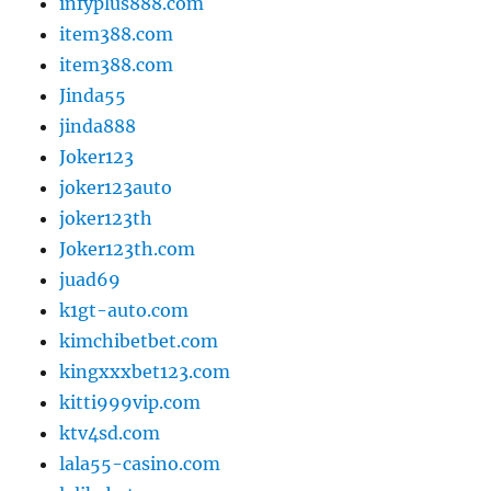
infyplus888.com
item388.com
item388.com
Jinda55
jinda888
Joker123
joker123auto
joker123th
Joker123th.com
juad69
k1gt-auto.com
kimchibetbet.com
kingxxxbet123.com
kitti999vip.com
ktv4sd.com
lala55-casino.com