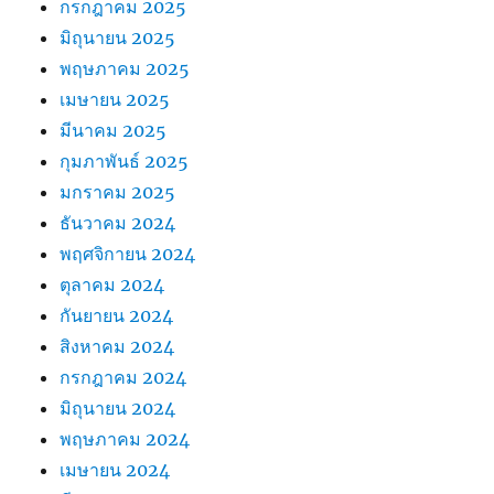
กรกฎาคม 2025
มิถุนายน 2025
พฤษภาคม 2025
เมษายน 2025
มีนาคม 2025
กุมภาพันธ์ 2025
มกราคม 2025
ธันวาคม 2024
พฤศจิกายน 2024
ตุลาคม 2024
กันยายน 2024
สิงหาคม 2024
กรกฎาคม 2024
มิถุนายน 2024
พฤษภาคม 2024
เมษายน 2024