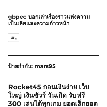
gbpec บอกเล่าเรื่องราวแห่งความ
เป็นเลิศและความก้าวหน้า
เมนู
ป้ายกำกับ:
mars95
Rocket45 ถอนเงินง่าย เว็บ
ใหญ่ เงินชัวร์ วันเกิด รับฟรี
300 เล่นได้ทุกเกม ยอดเล็กยอด