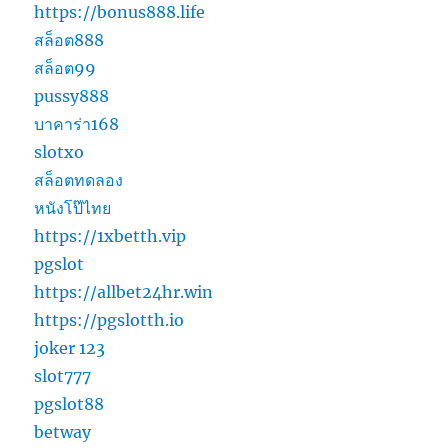
https://bonus888.life
สล็อต888
สล็อต99
pussy888
บาคาร่า168
slotxo
สล็อตทดลอง
หนังโป๊ไทย
https://1xbetth.vip
pgslot
https://allbet24hr.win
https://pgslotth.io
joker 123
slot777
pgslot88
betway