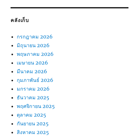
คลังเก็บ
กรกฎาคม 2026
มิถุนายน 2026
พฤษภาคม 2026
เมษายน 2026
มีนาคม 2026
กุมภาพันธ์ 2026
มกราคม 2026
ธันวาคม 2025
พฤศจิกายน 2025
ตุลาคม 2025
กันยายน 2025
สิงหาคม 2025