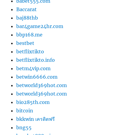
babet555.com
Baccarat
baj88thb
bar4game24hr.com
bbp168.me
bestbet
betflixtikto
betflixtikto.info
betm4vip.com
betwin6666.com
betworld369hot.com
betworld369hot.com
bio285th.com
bitcoin
bkkwin เครดิตฟรี
bng55