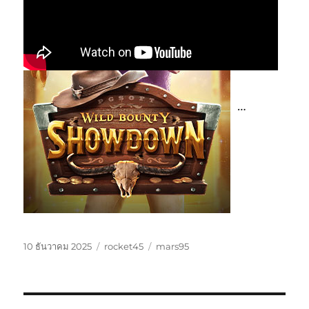
…
เขียน
หมวด
ป้าย
10 ธันวาคม 2025
rocket45
mars95
เมื่อ
หมู่
กำกับ