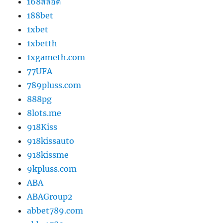
168สล็อต
188bet
1xbet
1xbetth
1xgameth.com
77UFA
789pluss.com
888pg
8lots.me
918Kiss
918kissauto
918kissme
9kpluss.com
ABA
ABAGroup2
abbet789.com