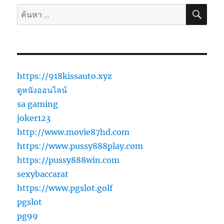
ค้นห
ค้นหา:
https://918kissauto.xyz
ดูหนังออนไลน์
sa gaming
joker123
http://www.movie87hd.com
https://www.pussy888play.com
https://pussy888win.com
sexybaccarat
https://www.pgslot.golf
pgslot
pg99