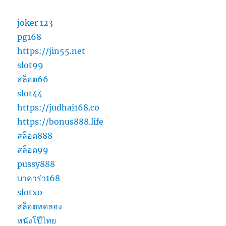
joker 123
pg168
https://jin55.net
slot99
สล็อต66
slot44
https://judhai168.co
https://bonus888.life
สล็อต888
สล็อต99
pussy888
บาคาร่า168
slotxo
สล็อตทดลอง
หนังโป๊ไทย