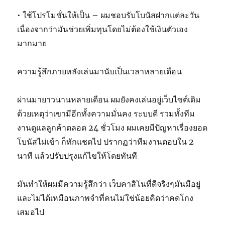
• ใช้โปรโมชั่นให้เป็น – ผมชอบรับโบนัสฝากแต่ละวัน
เนื่องจากว่ามันช่วยเพิ่มทุนโดยไม่ต้องใช้เงินตัวเอง
มากมาย
ความรู้สึกภายหลังเล่นมานับเป็นเวลาหลายเดือน
ผ่านมายาวนานหลายเดือน ผมยังคงเล่นอยู่เว็บไซต์เดิม
ด้วยเหตุว่าเขามีอีกทั้งความมั่นคง ระบบดี รวมทั้งทีม
งานดูแลลูกค้าตลอด 24 ชั่วโมง ผมเคยมีปัญหาเรื่องยอด
โบนัสไม่เข้า ก็ทักแชตไป ปรากฏว่าทีมงานตอบใน 2
นาที แล้วปรับปรุงแก้ไขให้โดยทันที
มันทำให้ผมมีความรู้สึกว่า เว็บคาสิโนที่ดีจริงๆมันมีอยู่
และไม่ได้เหมือนภาพจำที่คนไม่ใช่น้อยคิดว่าคดโกง
เสมอไป