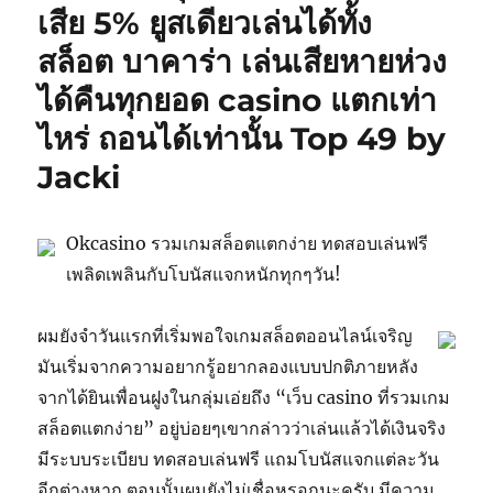
เสีย 5% ยูสเดียวเล่นได้ทั้ง
สล็อต บาคาร่า เล่นเสียหายห่วง
ได้คืนทุกยอด casino แตกเท่า
ไหร่ ถอนได้เท่านั้น Top 49 by
Jacki
Okcasino รวมเกมสล็อตแตกง่าย ทดสอบเล่นฟรี
เพลิดเพลินกับโบนัสแจกหนักทุกๆวัน!
ผมยังจำวันแรกที่เริ่มพอใจเกมสล็อตออนไลน์เจริญ
มันเริ่มจากความอยากรู้อยากลองแบบปกติภายหลัง
จากได้ยินเพื่อนฝูงในกลุ่มเอ่ยถึง “เว็บ casino ที่รวมเกม
สล็อตแตกง่าย” อยู่บ่อยๆเขากล่าวว่าเล่นแล้วได้เงินจริง
มีระบบระเบียบ ทดสอบเล่นฟรี แถมโบนัสแจกแต่ละวัน
อีกต่างหาก ตอนนั้นผมยังไม่เชื่อหรอกนะครับ มีความ