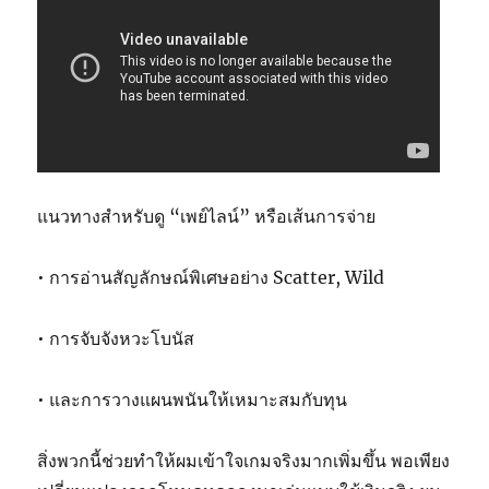
แนวทางสำหรับดู “เพย์ไลน์” หรือเส้นการจ่าย
• การอ่านสัญลักษณ์พิเศษอย่าง Scatter, Wild
• การจับจังหวะโบนัส
• และการวางแผนพนันให้เหมาะสมกับทุน
สิ่งพวกนี้ช่วยทำให้ผมเข้าใจเกมจริงมากเพิ่มขึ้น พอเพียง