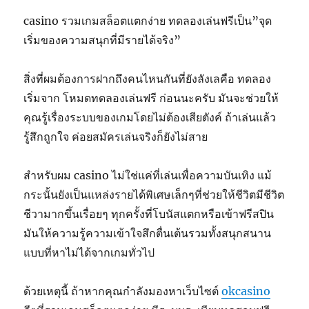
casino รวมเกมสล็อตแตกง่าย ทดลองเล่นฟรีเป็น”จุด
เริ่มของความสนุกที่มีรายได้จริง”
สิ่งที่ผมต้องการฝากถึงคนไหนกันที่ยังลังเลคือ ทดลอง
เริ่มจาก โหมดทดลองเล่นฟรี ก่อนนะครับ มันจะช่วยให้
คุณรู้เรื่องระบบของเกมโดยไม่ต้องเสียตังค์ ถ้าเล่นแล้ว
รู้สึกถูกใจ ค่อยสมัครเล่นจริงก็ยังไม่สาย
สำหรับผม casino ไม่ใช่แค่ที่เล่นเพื่อความบันเทิง แม้
กระนั้นยังเป็นแหล่งรายได้พิเศษเล็กๆที่ช่วยให้ชีวิตมีชีวิต
ชีวามากขึ้นเรื่อยๆ ทุกครั้งที่โบนัสแตกหรือเข้าฟรีสปิน
มันให้ความรู้ความเข้าใจสึกตื่นเต้นรวมทั้งสนุกสนาน
แบบที่หาไม่ได้จากเกมทั่วไป
ด้วยเหตุนี้ ถ้าหากคุณกำลังมองหาเว็บไซต์
okcasino