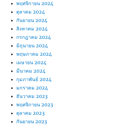
พฤศจิกายน 2024
ตุลาคม 2024
กันยายน 2024
สิงหาคม 2024
กรกฎาคม 2024
มิถุนายน 2024
พฤษภาคม 2024
เมษายน 2024
มีนาคม 2024
กุมภาพันธ์ 2024
มกราคม 2024
ธันวาคม 2023
พฤศจิกายน 2023
ตุลาคม 2023
กันยายน 2023