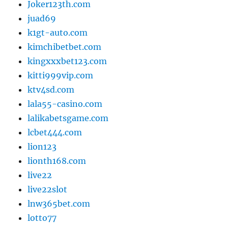
Joker123th.com
juad69
k1gt-auto.com
kimchibetbet.com
kingxxxbet123.com
kitti999vip.com
ktv4sd.com
lala55-casino.com
lalikabetsgame.com
lcbet444.com
lion123
lionth168.com
live22
live22slot
lnw365bet.com
lotto77