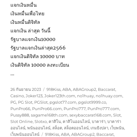
แจกเงินหมื่น
เงินหมื่นเพื่อไทย
เงินหมื่นดิจิทัล
แจกเงิน ล่าสุด วันนี้
รัฐบาลแจกเงิน10000
รัฐบาลแจกเงินล่าสุด2566
แจกเงินดิจิทัล 10000 บาท
เงินดิจิทัล 10000 ลงทะเบียน
…
เขียน
หมวด
26 กันยายน 2023
918Kiss
,
ABA
,
ABAGroup2
,
Baccarat
,
เมื่อ
หมู่
Casino
,
Joker123
,
Joker123th.com
,
no1huay
,
no1huay.com
,
PG
,
PG Slot
,
PGSlot
,
pgslot77.com
,
pgslot9999.co
,
PunPro66
,
PunPro66.com
,
PunPro777
,
PunPro777.com
,
Pussy888
,
sagame168th.com
,
sexybaccarat168.com
,
Slot
,
Slot Online
,
Slotxo
,
คาสิโน
,
คาสิโนออนไลน์
,
บาคาร่า
,
บาคาร่า
ออนไลน์
,
พนันออนไลน์
,
สล็อต
,
สล็อตออนไลน์
,
เกมยิงปลา
,
เว็บพนัน
,
ป้าย
เว็บพนันออนไลน์
918Kiss
,
ABA
,
ABAGroup2
,
Baccarat
,