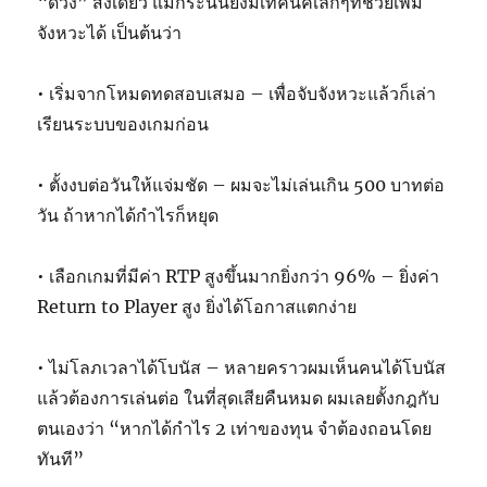
“ดวง” สิ่งเดียว แม้กระนั้นยังมีเทคนิคเล็กๆที่ช่วยเพิ่ม
จังหวะได้ เป็นต้นว่า
• เริ่มจากโหมดทดสอบเสมอ – เพื่อจับจังหวะแล้วก็เล่า
เรียนระบบของเกมก่อน
• ตั้งงบต่อวันให้แจ่มชัด – ผมจะไม่เล่นเกิน 500 บาทต่อ
วัน ถ้าหากได้กำไรก็หยุด
• เลือกเกมที่มีค่า RTP สูงขึ้นมากยิ่งกว่า 96% – ยิ่งค่า
Return to Player สูง ยิ่งได้โอกาสแตกง่าย
• ไม่โลภเวลาได้โบนัส – หลายคราวผมเห็นคนได้โบนัส
แล้วต้องการเล่นต่อ ในที่สุดเสียคืนหมด ผมเลยตั้งกฎกับ
ตนเองว่า “หากได้กำไร 2 เท่าของทุน จำต้องถอนโดย
ทันที”