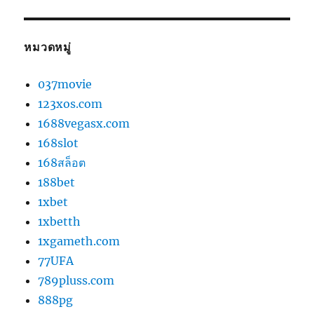
หมวดหมู่
037movie
123xos.com
1688vegasx.com
168slot
168สล็อต
188bet
1xbet
1xbetth
1xgameth.com
77UFA
789pluss.com
888pg