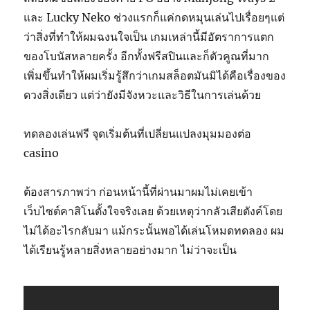
และ Lucky Neko ช่วงแรกก็แค่กดหมุนเล่นไปเรื่อยๆแต่
ว่าสิ่งที่ทำให้ผมฉงนใจเป็น เกมเหล่านี้มีอัตราการแตก
ของโบนัสหลายครั้ง อีกทั้งฟรีสปินและก็ตัวคูณที่มาก
เพิ่มขึ้นทำให้ผมเริ่มรู้สึกว่าเกมสล็อตมันมิได้คือเรื่องของ
ดวงสิ่งเดียว แต่ว่ายังมีจังหวะและวิธีในการเล่นด้วย
ทดลองเล่นฟรี จุดเริ่มต้นที่เปลี่ยนแปลงมุมมองต่อ
casino
ต้องสารภาพว่า ก่อนหน้านี้ที่ผ่านมาผมไม่เคยเข้า
เว็บไซต์คาสิโนตั้งใจจริงเลย ด้วยเหตุว่ากลัวเสียตังค์โดย
ไม่ได้อะไรกลับมา แม้กระนั้นพอได้เล่นโหมดทดลอง ผม
ได้เรียนรู้หลายสิ่งหลายอย่างมาก ไม่ว่าจะเป็น