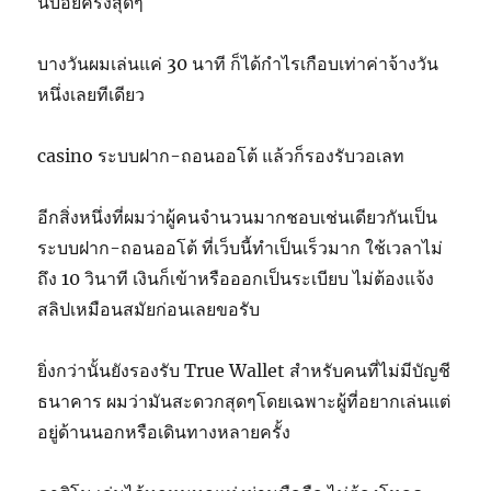
นบ่อยครั้งสุดๆ
บางวันผมเล่นแค่ 30 นาที ก็ได้กำไรเกือบเท่าค่าจ้างวัน
หนึ่งเลยทีเดียว
casino ระบบฝาก-ถอนออโต้ แล้วก็รองรับวอเลท
อีกสิ่งหนึ่งที่ผมว่าผู้คนจำนวนมากชอบเช่นเดียวกันเป็น
ระบบฝาก-ถอนออโต้ ที่เว็บนี้ทำเป็นเร็วมาก ใช้เวลาไม่
ถึง 10 วินาที เงินก็เข้าหรือออกเป็นระเบียบ ไม่ต้องแจ้ง
สลิปเหมือนสมัยก่อนเลยขอรับ
ยิ่งกว่านั้นยังรองรับ True Wallet สำหรับคนที่ไม่มีบัญชี
ธนาคาร ผมว่ามันสะดวกสุดๆโดยเฉพาะผู้ที่อยากเล่นแต่
อยู่ด้านนอกหรือเดินทางหลายครั้ง