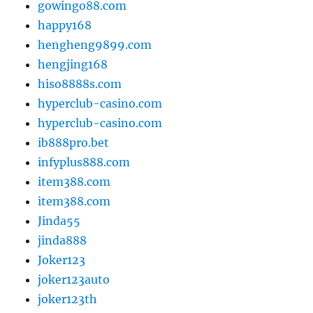
gowingo88.com
happy168
hengheng9899.com
hengjing168
hiso8888s.com
hyperclub-casino.com
hyperclub-casino.com
ib888pro.bet
infyplus888.com
item388.com
item388.com
Jinda55
jinda888
Joker123
joker123auto
joker123th