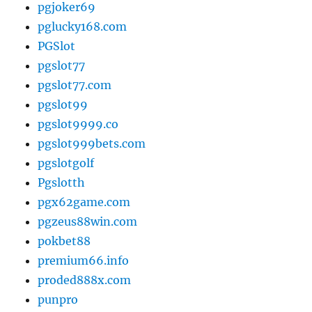
pgjoker69
pglucky168.com
PGSlot
pgslot77
pgslot77.com
pgslot99
pgslot9999.co
pgslot999bets.com
pgslotgolf
Pgslotth
pgx62game.com
pgzeus88win.com
pokbet88
premium66.info
proded888x.com
punpro