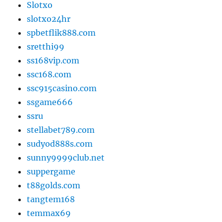
Slotxo
slotxo24hr
spbetflik888.com
sretthi99
ss168vip.com
ssc168.com
ssc915casino.com
ssgame666
ssru
stellabet789.com
sudyod888s.com
sunny9999club.net
suppergame
t88golds.com
tangtem168
temmax69