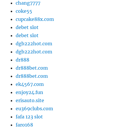
chang7777
coke55
cupcake88x.com
debet slot
debet slot
dgb222hot.com
dgb222hot.com
dr888
dr888bet.com
dr888bet.com
ek4567.com
enjoy24.fun
erisauto.site
eu369clubs.com
fafa 123 slot
faro168