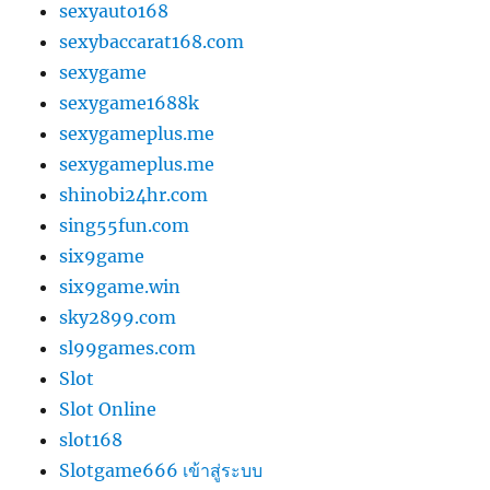
sexyauto168
sexybaccarat168.com
sexygame
sexygame1688k
sexygameplus.me
sexygameplus.me
shinobi24hr.com
sing55fun.com
six9game
six9game.win
sky2899.com
sl99games.com
Slot
Slot Online
slot168
Slotgame666 เข้าสู่ระบบ