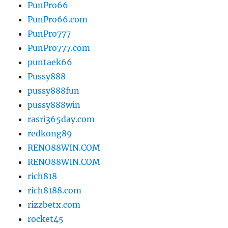
PunPro66
PunPro66.com
PunPro777
PunPro777.com
puntaek66
Pussy888
pussy888fun
pussy888win
rasri365day.com
redkong89
RENO88WIN.COM
RENO88WIN.COM
rich818
rich8188.com
rizzbetx.com
rocket45