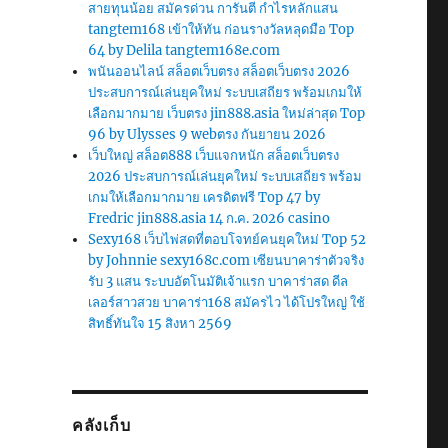
สายทุนน้อย สมัครด่วน การันตี กำไรหลักแสน
tangtem168 เข้าให้ทัน ก่อนรางวัลหลุดมือ Top
64 by Delila tangtem168e.com
พนันออนไลน์ สล็อตเว็บตรง สล็อตเว็บตรง 2026
ประสบการณ์เล่นยุคใหม่ ระบบเสถียร พร้อมเกมให้
เลือกมากมาย เว็บตรง jin888.asia ใหม่ล่าสุด Top
96 by Ulysses 9 webตรง กันยายน 2026
เว็บใหญ่ สล็อต888 เว็บแจกหนัก สล็อตเว็บตรง
2026 ประสบการณ์เล่นยุคใหม่ ระบบเสถียร พร้อม
เกมให้เลือกมากมาย เครดิตฟรี Top 47 by
Fredric jin888.asia 14 ก.ค. 2026 casino
Sexy168 เว็บไพ่สดที่ตอบโจทย์คนยุคใหม่ Top 52
by Johnnie sexy168c.com เซียนบาคาร่าตัวจริง
รับ 3 แสน ระบบอัตโนมัติเจ้าแรก บาคาร่าสด ดีล
เลอร์สาวสวย บาคาร่า168 สมัครไว ได้โปรใหญ่ ใช้
สิทธิ์ทันใจ 15 สิงหา 2569
คลังเก็บ