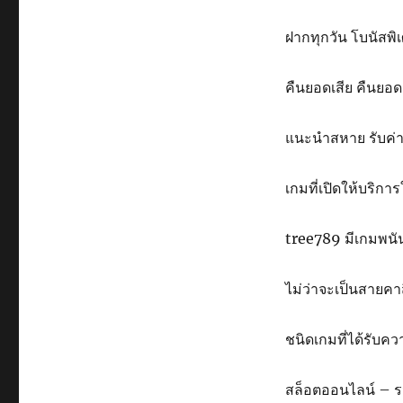
ฝากทุกวัน โบนัสพ
คืนยอดเสีย คืนยอด
แนะนำสหาย รับค่า
เกมที่เปิดให้บริก
tree789 มีเกมพนัน
ไม่ว่าจะเป็นสายคา
ชนิดเกมที่ได้รับค
สล็อตออนไลน์ – ร