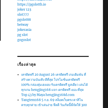
https://pgslotth.io
joker 123
slot777
pgslot88
betway
jokerasia
pg slot
gogoslot
เรื่องล่าสุด
เครดิตฟรี 20 August 26 เครดิตฟรี เกมเดิมพัน ที่
สร้างความบันเทิง ดีที่สุด โปรโมชั่นเครดิตฟรี
100% กล่องสุ่มเฮงเฮง รับเครดิตฟรี ยูสเดียว เล่นได้
ทุกเกม hengjing168 แจก เครดิตฟรี เยอะที่สุด
Top 43 by Maya hengjing168d.com
Tangtem168 5 ก.ย. 69 สล็อตเว็บตรง คาสิโน
ครบทุกค่าย เข้าเล่นง่าย ฟีลดี วันเกิดนี้พี่จัดให้ 300