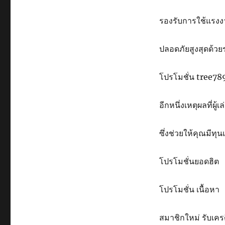
รองรับการใช้แรงงาน
ปลอดภัยสูงสุดด้วย
โปรโมชั่น tree78
อีกหนึ่งเหตุผลที่ผู
ซึ่งช่วยให้คุณมีทุน
โปรโมชั่นยอดฮิต
โปรโมชั่น เนื้อหา
สมาชิกใหม่ รับเ