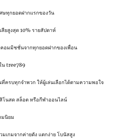
ิเศษทุกยอดฝากแรกของวัน
เสียสูงสุด 10% รายสัปดาห์
คอมมิชชั่นจากทุกยอดฝากของเพื่อน
ารใน tree789
ที่ครบทุกจำพวก ให้ผู้เล่นเลือกได้ตามความพอใจ
สิโนสด สล็อต หรือกีฬาออนไลน์
วามนิยม
วมเกมจากค่ายดัง แตกง่าย โบนัสสูง