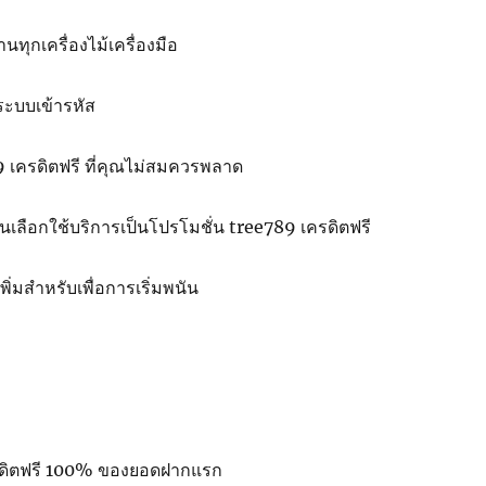
ทุกเครื่องไม้เครื่องมือ
ระบบเข้ารหัส
9 เครดิตฟรี ที่คุณไม่สมควรพลาด
้เล่นเลือกใช้บริการเป็นโปรโมชั่น tree789 เครดิตฟรี
เพิ่มสำหรับเพื่อการเริ่มพนัน
ครดิตฟรี 100% ของยอดฝากแรก