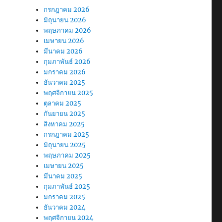
กรกฎาคม 2026
มิถุนายน 2026
พฤษภาคม 2026
เมษายน 2026
มีนาคม 2026
กุมภาพันธ์ 2026
มกราคม 2026
ธันวาคม 2025
พฤศจิกายน 2025
ตุลาคม 2025
กันยายน 2025
สิงหาคม 2025
กรกฎาคม 2025
มิถุนายน 2025
พฤษภาคม 2025
เมษายน 2025
มีนาคม 2025
กุมภาพันธ์ 2025
มกราคม 2025
ธันวาคม 2024
พฤศจิกายน 2024