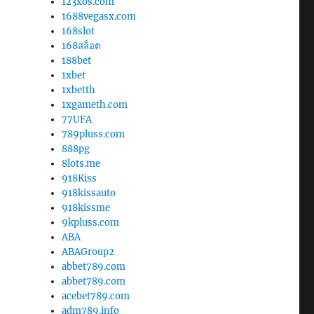
123xos.com
1688vegasx.com
168slot
168สล็อต
188bet
1xbet
1xbetth
1xgameth.com
77UFA
789pluss.com
888pg
8lots.me
918Kiss
918kissauto
918kissme
9kpluss.com
ABA
ABAGroup2
abbet789.com
abbet789.com
acebet789.com
adm789.info