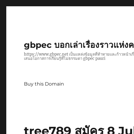
gbpec บอกเล่าเรื่องราวแห่ง
https://www.gbpec.net เป็นแหล่งข้อมูลที่ท้าทายและก้าวหน้าเ
เสนอโอกาสการเรียนรู้ที่ไม่ธรรมดา gbpec pauri
Buy this Domain
tree789 สมัคร 8 Ju