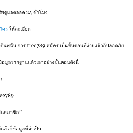
พดูแลตลอด 24 ชั่วโมง
มัคร
ให้ละเอียด
ิ่มต้นพนัน การ tree789 สมัคร เป็นขั้นตอนที่ง่ายแล้วก็ปลอดภัย
ข้อมูลรากฐานแล้วเอาอย่างขั้นตอนดังนี้
ิก
tree789
เป็นสมาชิก”
ล้วก็ข้อมูลที่จำเป็น