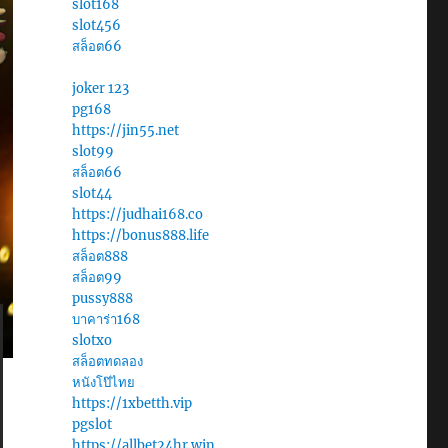
slot168
slot456
สล็อต66
joker 123
pg168
https://jin55.net
slot99
สล็อต66
slot44
https://judhai168.co
https://bonus888.life
สล็อต888
สล็อต99
pussy888
บาคาร่า168
slotxo
สล็อตทดลอง
หนังโป๊ไทย
https://1xbetth.vip
pgslot
https://allbet24hr.win