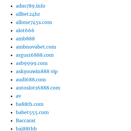
adm789.info
allbet24hr
allone745s.com
alot666
amb888
ambnovabet.com
argus16888.com
asb9999.com
askyouwin888 vip
audi688.com
autoslot16888.com
av
ba88th.com
babet555.com
Baccarat
baj88thb