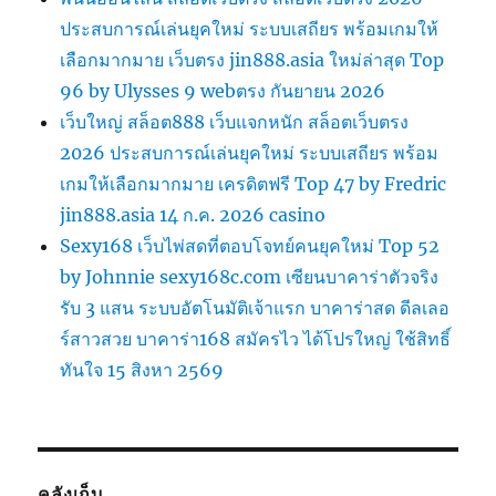
ประสบการณ์เล่นยุคใหม่ ระบบเสถียร พร้อมเกมให้
เลือกมากมาย เว็บตรง jin888.asia ใหม่ล่าสุด Top
96 by Ulysses 9 webตรง กันยายน 2026
เว็บใหญ่ สล็อต888 เว็บแจกหนัก สล็อตเว็บตรง
2026 ประสบการณ์เล่นยุคใหม่ ระบบเสถียร พร้อม
เกมให้เลือกมากมาย เครดิตฟรี Top 47 by Fredric
jin888.asia 14 ก.ค. 2026 casino
Sexy168 เว็บไพ่สดที่ตอบโจทย์คนยุคใหม่ Top 52
by Johnnie sexy168c.com เซียนบาคาร่าตัวจริง
รับ 3 แสน ระบบอัตโนมัติเจ้าแรก บาคาร่าสด ดีลเลอ
ร์สาวสวย บาคาร่า168 สมัครไว ได้โปรใหญ่ ใช้สิทธิ์
ทันใจ 15 สิงหา 2569
คลังเก็บ