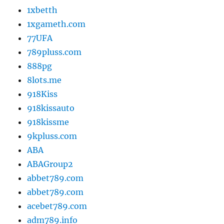
1xbetth
1xgameth.com
77UFA
789pluss.com
888pg
8lots.me
918Kiss
918kissauto
918kissme
9kpluss.com
ABA
ABAGroup2
abbet789.com
abbet789.com
acebet789.com
adm789.info