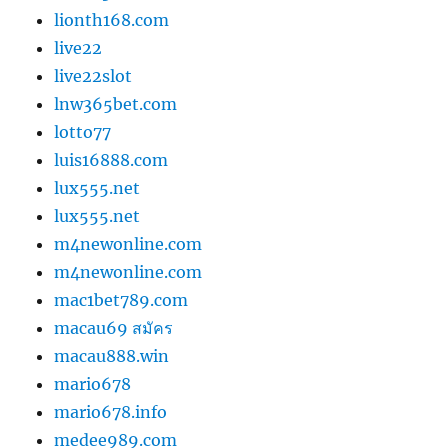
lionth168.com
live22
live22slot
lnw365bet.com
lotto77
luis16888.com
lux555.net
lux555.net
m4newonline.com
m4newonline.com
mac1bet789.com
macau69 สมัคร
macau888.win
mario678
mario678.info
medee989.com