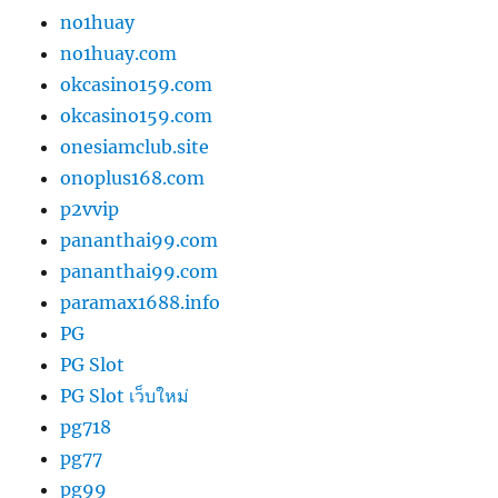
no1huay
no1huay.com
okcasino159.com
okcasino159.com
onesiamclub.site
onoplus168.com
p2vvip
pananthai99.com
pananthai99.com
paramax1688.info
PG
PG Slot
PG Slot เว็บใหม่
pg718
pg77
pg99