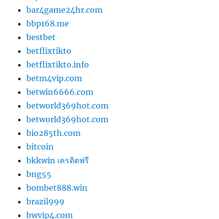
bar4game24hr.com
bbp168.me
bestbet
betflixtikto
betflixtikto.info
betm4vip.com
betwin6666.com
betworld369hot.com
betworld369hot.com
bio285th.com
bitcoin
bkkwin เครดิตฟรี
bng55
bombet888.win
brazil999
bwvip4.com