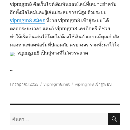
vipmgm8 คือเว็บไซต์เดิมพันออนไลน์ที่เหมาะสำหรับ
อีกทั้งมือใหม่และผู้เล่นประสบการณ์สูง ด้วยระบบ
vipmgm8 สมัคร
ที่ง่าย vipmgm8 เข้าสู่ระบบ ได้
ตลอดระยะเวลา และก็ vipmgm8 เครดิตฟรี ที่ช่วย
ทำให้เริ่มต้นเล่นได้โดยไม่ต้องใช้เงินตัวเอง แม้คุณกำลัง
มองหาแพลตฟอร์มที่ปลอดภัย ครบวงจร รวมทั้งน่าไว้ใจ
vipmgm8 เป็นลู่ทางที่ไม่ควรพลาด
…
เขียน
หมวด
ป้าย
1 กรกฎาคม 2025
vipmgm8.net
vipmgm8 เข้าสู่ระบบ
เมื่อ
หมู่
กำกับ
ค้นห
ค้นหา: