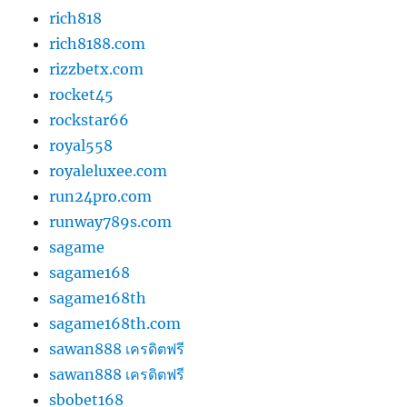
rich818
rich8188.com
rizzbetx.com
rocket45
rockstar66
royal558
royaleluxee.com
run24pro.com
runway789s.com
sagame
sagame168
sagame168th
sagame168th.com
sawan888 เครดิตฟรี
sawan888 เครดิตฟรี
sbobet168