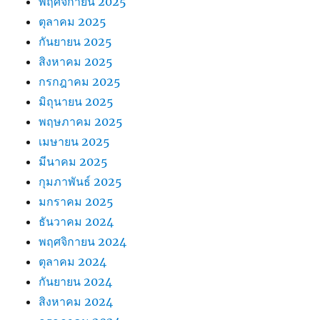
พฤศจิกายน 2025
ตุลาคม 2025
กันยายน 2025
สิงหาคม 2025
กรกฎาคม 2025
มิถุนายน 2025
พฤษภาคม 2025
เมษายน 2025
มีนาคม 2025
กุมภาพันธ์ 2025
มกราคม 2025
ธันวาคม 2024
พฤศจิกายน 2024
ตุลาคม 2024
กันยายน 2024
สิงหาคม 2024