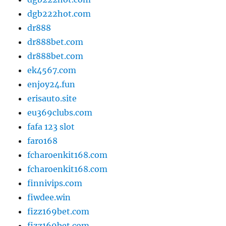
dgb222hot.com
dr888
dr888bet.com
dr888bet.com
ek4567.com
enjoy24.fun
erisauto.site
eu369clubs.com
fafa 123 slot
faro168
fcharoenkit168.com
fcharoenkit168.com
finnivips.com
fiwdee.win
fizz169bet.com
fizz169bet.com