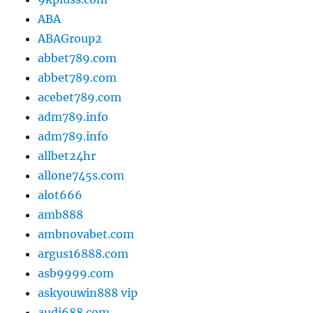
ABA
ABAGroup2
abbet789.com
abbet789.com
acebet789.com
adm789.info
adm789.info
allbet24hr
allone745s.com
alot666
amb888
ambnovabet.com
argus16888.com
asb9999.com
askyouwin888 vip
audi688.com