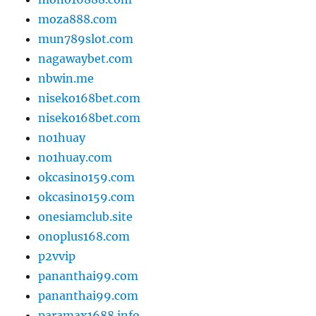
moza888.com
mun789slot.com
nagawaybet.com
nbwin.me
niseko168bet.com
niseko168bet.com
no1huay
no1huay.com
okcasino159.com
okcasino159.com
onesiamclub.site
onoplus168.com
p2vvip
pananthai99.com
pananthai99.com
paramax1688.info