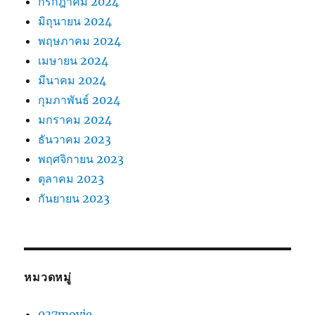
กรกฎาคม 2024
มิถุนายน 2024
พฤษภาคม 2024
เมษายน 2024
มีนาคม 2024
กุมภาพันธ์ 2024
มกราคม 2024
ธันวาคม 2023
พฤศจิกายน 2023
ตุลาคม 2023
กันยายน 2023
หมวดหมู่
037movie