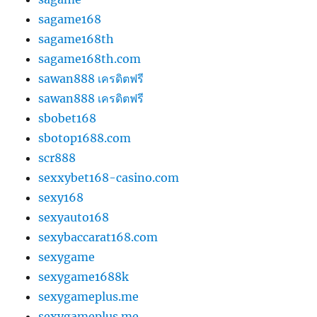
sagame168
sagame168th
sagame168th.com
sawan888 เครดิตฟรี
sawan888 เครดิตฟรี
sbobet168
sbotop1688.com
scr888
sexxybet168-casino.com
sexy168
sexyauto168
sexybaccarat168.com
sexygame
sexygame1688k
sexygameplus.me
sexygameplus.me