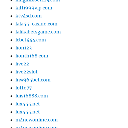
kitti999vip.com
ktv4sd.com
lala55-casino.com
lalikabetsgame.com
lcbet444.com
lion123
lionth168.com
live22
live22slot
lnw365bet.com
lotto77
luis16888.com
lux555.net
lux555.net
m4newonline.com
m4newonline.com