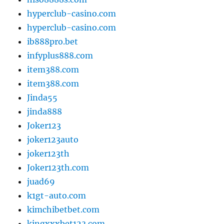
hyperclub-casino.com
hyperclub-casino.com
ib888pro.bet
infyplus888.com
item388.com
item388.com
Jinda55
jinda888
Joker123
joker123auto
joker123th
Joker123th.com
juad69
k1gt-auto.com
kimchibetbet.com
kingxxxbet123.com