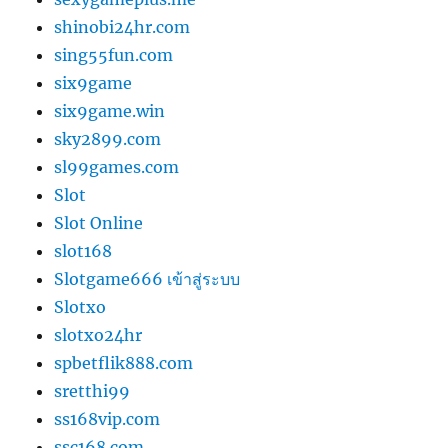
shinobi24hr.com
sing55fun.com
six9game
six9game.win
sky2899.com
sl99games.com
Slot
Slot Online
slot168
Slotgame666 เข้าสู่ระบบ
Slotxo
slotxo24hr
spbetflik888.com
sretthi99
ss168vip.com
ssc168.com