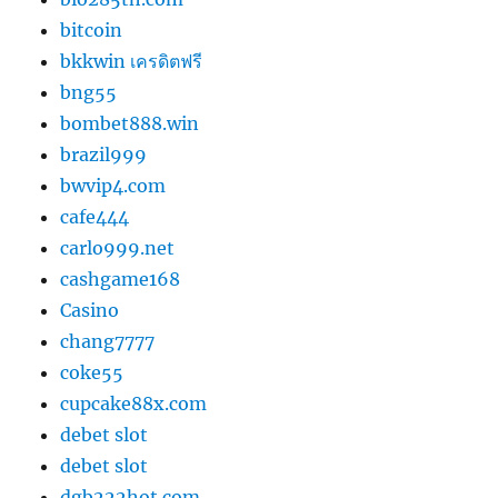
bitcoin
bkkwin เครดิตฟรี
bng55
bombet888.win
brazil999
bwvip4.com
cafe444
carlo999.net
cashgame168
Casino
chang7777
coke55
cupcake88x.com
debet slot
debet slot
dgb222hot.com