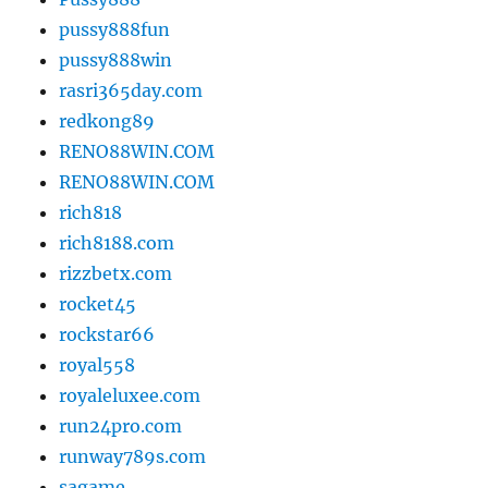
pussy888fun
pussy888win
rasri365day.com
redkong89
RENO88WIN.COM
RENO88WIN.COM
rich818
rich8188.com
rizzbetx.com
rocket45
rockstar66
royal558
royaleluxee.com
run24pro.com
runway789s.com
sagame