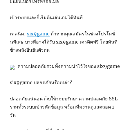
ยืนยันเบอร์โทรหรืออีเมล
เข้าระบบและก็เริ่มต้นเล่นเกมได้ทันที
เทคนิค:
six9game
ถ้าหากคุณสมัครในช่วงโปรโมชั่
นพิเศษ บางทีอาจได้รับ six9game เครดิตฟรี โดยทันที
ข้างหลังยืนยันตัวตน
ความปลอดภัยรวมทั้งความน่าไว้ใจของ six9game
six9game ปลอดภัยหรือเปล่า?
ปลอดภัยแน่นอน เว็บใช้ระบบรักษาความปลอดภัย SSL
รวมทั้งระบบเข้ารหัสข้อมูล พร้อมทีมงานดูแลตลอด 1
วัน