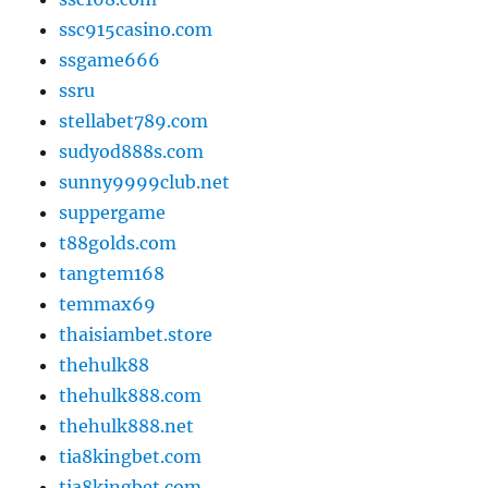
ssc915casino.com
ssgame666
ssru
stellabet789.com
sudyod888s.com
sunny9999club.net
suppergame
t88golds.com
tangtem168
temmax69
thaisiambet.store
thehulk88
thehulk888.com
thehulk888.net
tia8kingbet.com
tia8kingbet.com