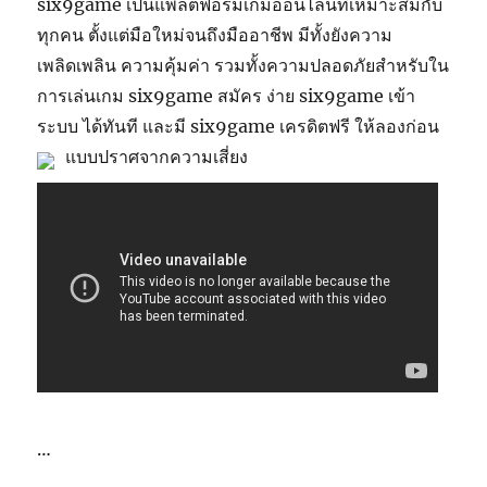
six9game เป็นแพลตฟอร์มเกมออนไลน์ที่เหมาะสมกับ
ทุกคน ตั้งแต่มือใหม่จนถึงมืออาชีพ มีทั้งยังความ
เพลิดเพลิน ความคุ้มค่า รวมทั้งความปลอดภัยสำหรับใน
การเล่นเกม six9game สมัคร ง่าย six9game เข้า
ระบบ ได้ทันที และมี six9game เครดิตฟรี ให้ลองก่อน
แบบปราศจากความเสี่ยง
…