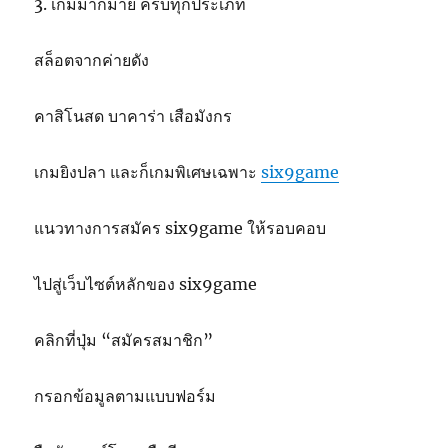
3. เกมมากมาย ครบทุกประเภท
สล็อตจากค่ายดัง
คาสิโนสด บาคาร่า เสือมังกร
เกมยิงปลา และก็เกมพิเศษเฉพาะ
six9game
แนวทางการสมัคร six9game ให้รอบคอบ
ไปสู่เว็บไซต์หลักของ six9game
คลิกที่ปุ่ม “สมัครสมาชิก”
กรอกข้อมูลตามแบบฟอร์ม