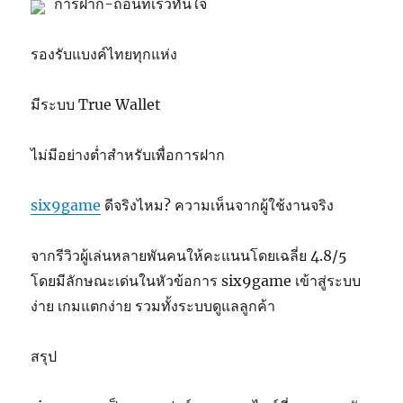
การฝาก-ถอนที่เร็วทันใจ
รองรับแบงค์ไทยทุกแห่ง
มีระบบ True Wallet
ไม่มีอย่างต่ำสำหรับเพื่อการฝาก
six9game
ดีจริงไหม? ความเห็นจากผู้ใช้งานจริง
จากรีวิวผู้เล่นหลายพันคนให้คะแนนโดยเฉลี่ย 4.8/5
โดยมีลักษณะเด่นในหัวข้อการ six9game เข้าสู่ระบบ
ง่าย เกมแตกง่าย รวมทั้งระบบดูแลลูกค้า
สรุป