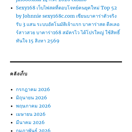
Sexy168 เว็บไพ่สดที่ตอบโจทย์คนยุคใหม่ Top 52
by Johnnie sexy168c.com เซียนบาคาร่าตัวจริง
รับ 3 แสน ระบบอัตโนมัติเจ้าแรก บาคาร่าสด ดีลเลอ
ร์สาวสวย บาคาร่า168 สมัครไว ได้โปรใหญ่ ใช้สิทธิ์
ทันใจ 15 สิงหา 2569
คลังเก็บ
กรกฎาคม 2026
มิถุนายน 2026
พฤษภาคม 2026
เมษายน 2026
มีนาคม 2026
กุมภาพันธ์ 2026