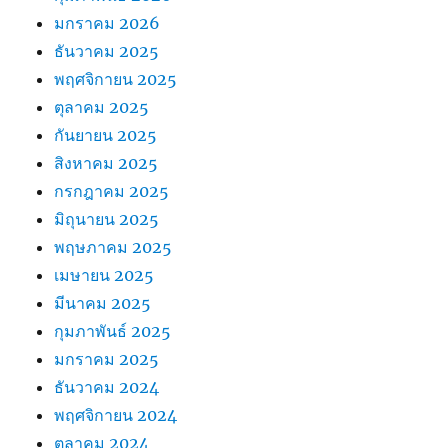
มกราคม 2026
ธันวาคม 2025
พฤศจิกายน 2025
ตุลาคม 2025
กันยายน 2025
สิงหาคม 2025
กรกฎาคม 2025
มิถุนายน 2025
พฤษภาคม 2025
เมษายน 2025
มีนาคม 2025
กุมภาพันธ์ 2025
มกราคม 2025
ธันวาคม 2024
พฤศจิกายน 2024
ตุลาคม 2024