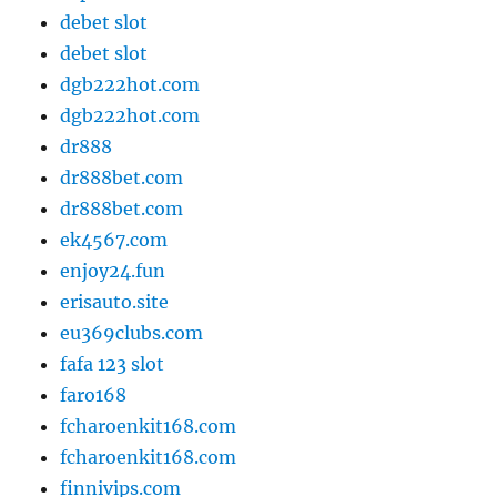
debet slot
debet slot
dgb222hot.com
dgb222hot.com
dr888
dr888bet.com
dr888bet.com
ek4567.com
enjoy24.fun
erisauto.site
eu369clubs.com
fafa 123 slot
faro168
fcharoenkit168.com
fcharoenkit168.com
finnivips.com