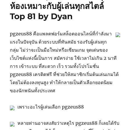
ห้องเหมาะกับผู้เล่นทุกสไตล์
Top 81 by Dyan
pgzeus88 คือแพลตฟอร์มสล็อตออนไลน์ที่กำลังมา
แรงในปัจจุบัน ด้วยระบบที่ทันสมัย รองรับผู้เล่นทุก
กลุ่ม ไม่ว่าจะเป็นมือใหม่หรือเซียนเกม จุดเด่นของ
เว็บไซต์แห่งนี้เป็นการ สมัครง่าย ใช้เวลาไม่เกิน 2 นาที
การ เข้าระบบ ที่สะดวก เร็ว รวมทั้งโปรโมชั่น
pgzeus88 เครดิตฟรี ที่ช่วยให้สมาชิกเริ่มต้นเล่นเกมได้
โดยไม่ต้องลงทุนสูง ทำให้กลายเป็นตัวเลือกยอดนิยม
ของนักพนันทั้งประเทศ
เพราะอะไรผู้เล่นเลือก pgzeus88
หลายท่านอาจสงสัยว่าเหตุไร pgzeus88 ก็เลยได้รับ