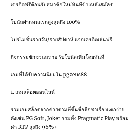
เครดิตฟรีต้อนรับสมาชิกใหม่ทันทีข้างหลังสมัคร
โบนัสฝากหนแรกสูงสุดถึง 100%
โปรโมชั่นรายวัน/รายสัปดาห์ แจกเครดิตเล่นฟรี
กิจกรรมชักชวนสหาย รับโบนัสเพิ่มโดยทันที
เกมที่ได้รับความนิยมใน pgzeus88
1. เกมสล็อตออนไลน์
รวมเกมสล็อตจากค่ายตามที่ขึ้นชื่อลือชาเรื่องแตกง่าย
ดังเช่น PG Soft, Joker รวมทั้ง Pragmatic Play พร้อม
ค่า RTP สูงถึง 96%+