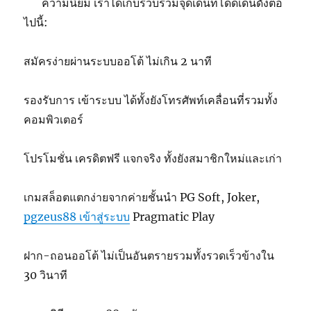
ความนิยม เราได้เก็บรวบรวมจุดเด่นที่โดดเด่นดังต่อ
ไปนี้:
สมัครง่ายผ่านระบบออโต้ ไม่เกิน 2 นาที
รองรับการ เข้าระบบ ได้ทั้งยังโทรศัพท์เคลื่อนที่รวมทั้ง
คอมพิวเตอร์
โปรโมชั่น เครดิตฟรี แจกจริง ทั้งยังสมาชิกใหม่และเก่า
เกมสล็อตแตกง่ายจากค่ายชั้นนำ PG Soft, Joker,
pgzeus88 เข้าสู่ระบบ
Pragmatic Play
ฝาก-ถอนออโต้ ไม่เป็นอันตรายรวมทั้งรวดเร็วข้างใน
30 วินาที