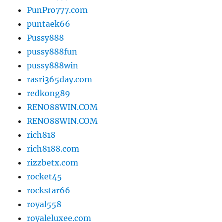
PunPro777.com
puntaek66
Pussy888
pussy888fun
pussy888win
rasri365day.com
redkong89
RENO88WIN.COM
RENO88WIN.COM
rich818
rich8188.com
rizzbetx.com
rocket45
rockstar66
royal558
royaleluxee.com