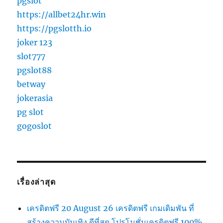
pgslot
https://allbet24hr.win
https://pgslotth.io
joker 123
slot777
pgslot88
betway
jokerasia
pg slot
gogoslot
เรื่องล่าสุด
เครดิตฟรี 20 August 26 เครดิตฟรี เกมเดิมพัน ที่
สร้างความบันเทิง ดีที่สุด โปรโมชั่นเครดิตฟรี 100%