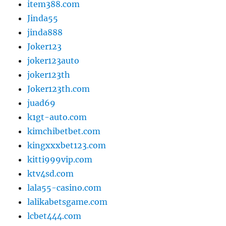
item388.com
Jinda55
jinda888
Joker123
joker123auto
joker123th
Joker123th.com
juad69
k1gt-auto.com
kimchibetbet.com
kingxxxbet123.com
kitti999vip.com
ktv4sd.com
lala55-casino.com
lalikabetsgame.com
lcbet444.com