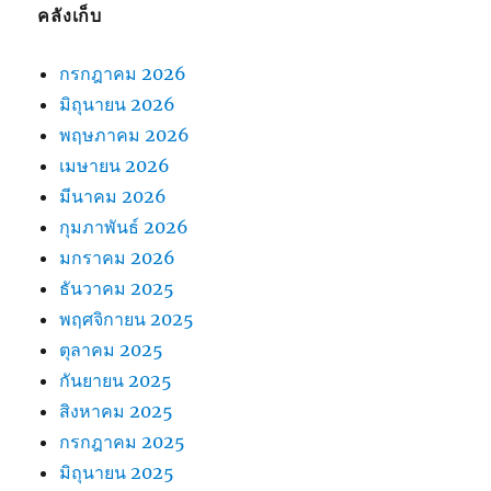
คลังเก็บ
กรกฎาคม 2026
มิถุนายน 2026
พฤษภาคม 2026
เมษายน 2026
มีนาคม 2026
กุมภาพันธ์ 2026
มกราคม 2026
ธันวาคม 2025
พฤศจิกายน 2025
ตุลาคม 2025
กันยายน 2025
สิงหาคม 2025
กรกฎาคม 2025
มิถุนายน 2025