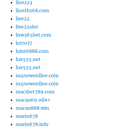
lion123
lionth168.com
live22
live22slot
lnw365bet.com
lotto77
luis16888.com
lux555.net
lux555.net
m4newonline.com
m4newonline.com
mac1bet789.com
macau69 สมัคร
macau888.win
mario678
mario678.info