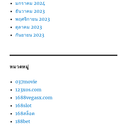
มกราคม 2024
ธันวาคม 2023
พฤศจิกายน 2023
ตุลาคม 2023
กันยายน 2023
หมวดหมู่
037movie
123xos.com
1688vegasx.com
168slot
168สล็อต
188bet