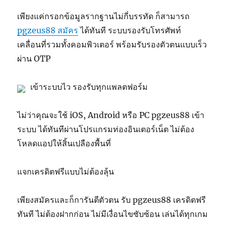
เพียงแค่กรอกข้อมูลรากฐานไม่กี่บรรทัด ก็สามารถ
pgzeus88 สมัคร
ได้ทันที ระบบรองรับโทรศัพท์
เคลื่อนที่รวมทั้งคอมพิวเตอร์ พร้อมรับรองตัวตนแบบเร็ว
ผ่าน OTP
เข้าระบบไว รองรับทุกแพลตฟอร์ม
ไม่ว่าคุณจะใช้ iOS, Android หรือ PC pgzeus88 เข้า
ระบบ ได้ทันทีผ่านโปรแกรมท่องอินเตอร์เน็ต ไม่ต้อง
โหลดแอปให้สิ้นเปลืองพื้นที่
แจกเครดิตฟรีแบบไม่ต้องลุ้น
เพียงสมัครและก็การันตีตัวตน รับ pgzeus88 เครดิตฟรี
ทันที ไม่ต้องฝากก่อน ไม่มีเงื่อนไขซับซ้อน เล่นได้ทุกเกม