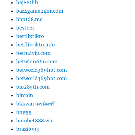
baj88thb
bar4game24hr.com
bbp168.me
bestbet
betflixtikto
betflixtikto.info
betm4vip.com
betwin6666.com
betworld369hot.com
betworld369hot.com
bio285th.com
bitcoin
bkkwin เครดิตฟรี
bng55
bombet888.win
brazil999