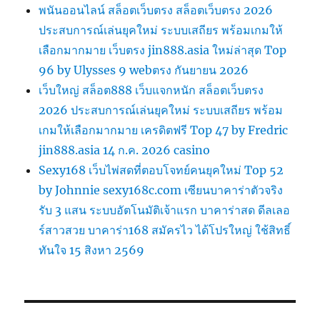
พนันออนไลน์ สล็อตเว็บตรง สล็อตเว็บตรง 2026
ประสบการณ์เล่นยุคใหม่ ระบบเสถียร พร้อมเกมให้
เลือกมากมาย เว็บตรง jin888.asia ใหม่ล่าสุด Top
96 by Ulysses 9 webตรง กันยายน 2026
เว็บใหญ่ สล็อต888 เว็บแจกหนัก สล็อตเว็บตรง
2026 ประสบการณ์เล่นยุคใหม่ ระบบเสถียร พร้อม
เกมให้เลือกมากมาย เครดิตฟรี Top 47 by Fredric
jin888.asia 14 ก.ค. 2026 casino
Sexy168 เว็บไพ่สดที่ตอบโจทย์คนยุคใหม่ Top 52
by Johnnie sexy168c.com เซียนบาคาร่าตัวจริง
รับ 3 แสน ระบบอัตโนมัติเจ้าแรก บาคาร่าสด ดีลเลอ
ร์สาวสวย บาคาร่า168 สมัครไว ได้โปรใหญ่ ใช้สิทธิ์
ทันใจ 15 สิงหา 2569