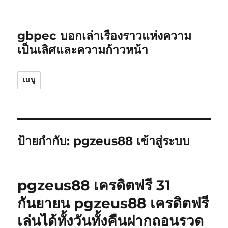
gbpec บอกเล่าเรื่องราวแห่งความ
เป็นเลิศและความก้าวหน้า
เมนู
ป้ายกำกับ:
pgzeus88 เข้าสู่ระบบ
pgzeus88 เครดิตฟรี 31
กันยายน pgzeus88 เครดิตฟรี
เล่นได้ทั้งวันทั้งคืนฝากถอนรวด