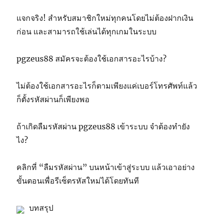
แจกจริง! สำหรับสมาชิกใหม่ทุกคนโดยไม่ต้องฝากเงิน
ก่อน และสามารถใช้เล่นได้ทุกเกมในระบบ
pgzeus88 สมัครจะต้องใช้เอกสารอะไรบ้าง?
ไม่ต้องใช้เอกสารอะไรก็ตามเพียงแค่เบอร์โทรศัพท์แล้ว
ก็ตั้งรหัสผ่านก็เพียงพอ
ถ้าเกิดลืมรหัสผ่าน pgzeus88 เข้าระบบ จำต้องทำยัง
ไง?
คลิกที่ “ลืมรหัสผ่าน” บนหน้าเข้าสู่ระบบ แล้วเอาอย่าง
ขั้นตอนเพื่อรีเซ็ตรหัสใหม่ได้โดยทันที
บทสรุป