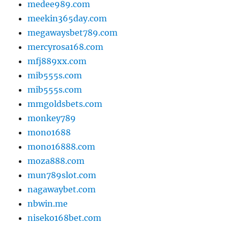
medee989.com
meekin365day.com
megawaysbet789.com
mercyrosa168.com
mfj889xx.com
mib555s.com
mib555s.com
mmgoldsbets.com
monkey789
mono1688
mono16888.com
moza888.com
mun789slot.com
nagawaybet.com
nbwin.me
niseko168bet.com