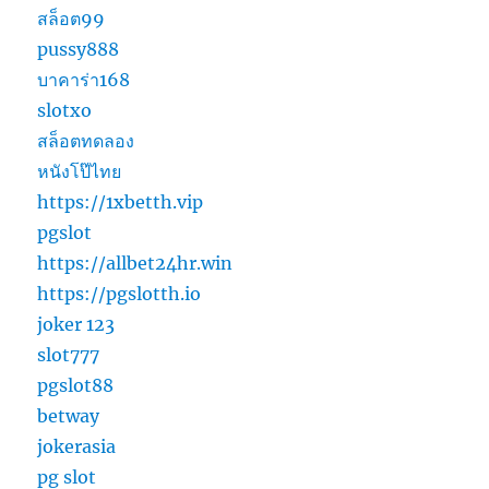
สล็อต99
pussy888
บาคาร่า168
slotxo
สล็อตทดลอง
หนังโป๊ไทย
https://1xbetth.vip
pgslot
https://allbet24hr.win
https://pgslotth.io
joker 123
slot777
pgslot88
betway
jokerasia
pg slot