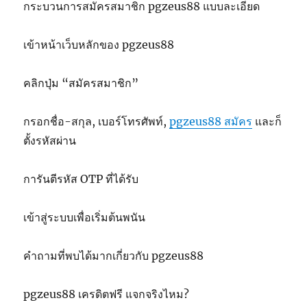
กระบวนการสมัครสมาชิก pgzeus88 แบบละเอียด
เข้าหน้าเว็บหลักของ pgzeus88
คลิกปุ่ม “สมัครสมาชิก”
กรอกชื่อ-สกุล, เบอร์โทรศัพท์,
pgzeus88 สมัคร
และก็
ตั้งรหัสผ่าน
การันตีรหัส OTP ที่ได้รับ
เข้าสู่ระบบเพื่อเริ่มต้นพนัน
คำถามที่พบได้มากเกี่ยวกับ pgzeus88
pgzeus88 เครดิตฟรี แจกจริงไหม?