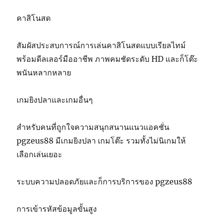
คาสิโนสด
สัมผัสประสบการณ์การเล่นคาสิโนสดแบบเรียลไทม์
พร้อมดีลเลอร์มืออาชีพ ภาพคมชัดระดับ HD และก็โต๊ะ
พนันหลากหลาย
เกมยิงปลาและเกมอื่นๆ
สำหรับคนที่ถูกใจความสนุกสนานแนวแอคชั่น
pgzeus88 มีเกมยิงปลา เกมโต๊ะ รวมทั้งไม่นิเกมให้
เลือกเล่นเยอะ
ระบบความปลอดภัยและก็การบริการของ pgzeus88
การเข้ารหัสข้อมูลขั้นสูง