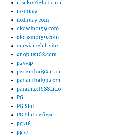
niseko168bet.com
no1huay
no1huay.com
okcasino159.com
okcasino159.com
onesiamclub.site
onoplus168.com
p2vvip
pananthai99.com
pananthai99.com
paramax1688.info
PG
PG Slot
PG Slot เว็บใหม่
pg718
pg77