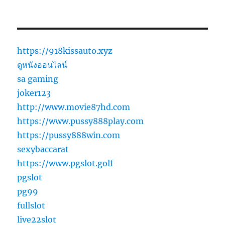
https://918kissauto.xyz
ดูหนังออนไลน์
sa gaming
joker123
http://www.movie87hd.com
https://www.pussy888play.com
https://pussy888win.com
sexybaccarat
https://www.pgslot.golf
pgslot
pg99
fullslot
live22slot