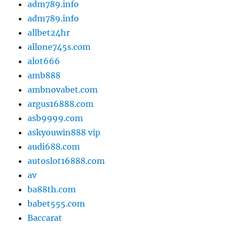
adm789.info
adm789.info
allbet24hr
allone745s.com
alot666
amb888
ambnovabet.com
argus16888.com
asb9999.com
askyouwin888 vip
audi688.com
autoslot16888.com
av
ba88th.com
babet555.com
Baccarat