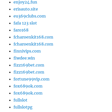
enjoy24.fun
erisauto.site
eu369clubs.com
fafa 123 slot
faro168
fcharoenkit168.com
fcharoenkit168.com
finnivips.com
fiwdee.win
fizz169bet.com
fizz169bet.com
fortune99vip.com
fox689ok.com
fox689ok.com
fullslot
fullslotpg