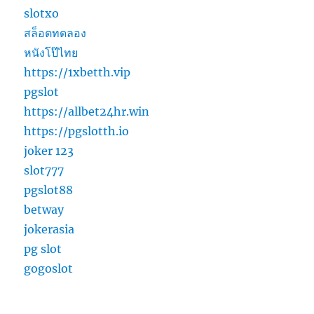
slotxo
สล็อตทดลอง
หนังโป๊ไทย
https://1xbetth.vip
pgslot
https://allbet24hr.win
https://pgslotth.io
joker 123
slot777
pgslot88
betway
jokerasia
pg slot
gogoslot