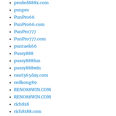
proded888x.com
punpro
PunPro66
PunPro66.com
PunPro777
PunPro777.com
puntaek66
Pussy888
pussy888fun
pussy888win
rasri365day.com
redkong89
RENO88WIN.COM
RENO88WIN.COM
rich818
rich8188.com