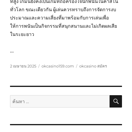
ที่สูง เกมนี้ยังคงเป็นเกมที่ถือครองใจนักพนันในคาสิโน
ทั่วโลก ขณะเดียวกัน ผู้เล่นควรทราบถึงการจัดการงบ
ประมาณและความเสี่ยงที่มาพร้อมกับการเล่นเพื่อ
ให้การพนันเป็นกิจกรรมที่สนุกสนานและไม่เกิดผลเสีย
ในระยะยาว
…
เขียน
หมวด
ป้าย
2 เมษายน 2025
okcasino159.com
okcasino สมัคร
เมื่อ
หมู่
กำกับ
ค้นห
ค้นหา: