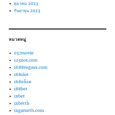
ตุลาคม 2023
กันยายน 2023
หมวดหมู่
037movie
123xos.com
1688vegasx.com
168slot
168สล็อต
188bet
1xbet
1xbetth
1xgameth.com