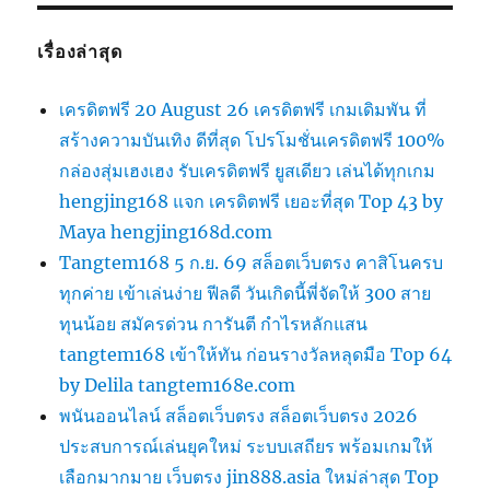
เรื่องล่าสุด
เครดิตฟรี 20 August 26 เครดิตฟรี เกมเดิมพัน ที่
สร้างความบันเทิง ดีที่สุด โปรโมชั่นเครดิตฟรี 100%
กล่องสุ่มเฮงเฮง รับเครดิตฟรี ยูสเดียว เล่นได้ทุกเกม
hengjing168 แจก เครดิตฟรี เยอะที่สุด Top 43 by
Maya hengjing168d.com
Tangtem168 5 ก.ย. 69 สล็อตเว็บตรง คาสิโนครบ
ทุกค่าย เข้าเล่นง่าย ฟีลดี วันเกิดนี้พี่จัดให้ 300 สาย
ทุนน้อย สมัครด่วน การันตี กำไรหลักแสน
tangtem168 เข้าให้ทัน ก่อนรางวัลหลุดมือ Top 64
by Delila tangtem168e.com
พนันออนไลน์ สล็อตเว็บตรง สล็อตเว็บตรง 2026
ประสบการณ์เล่นยุคใหม่ ระบบเสถียร พร้อมเกมให้
เลือกมากมาย เว็บตรง jin888.asia ใหม่ล่าสุด Top