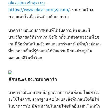
okcasino เข้าสู่ระบบ
–
https://www.okcasino159.com/
. รายงานเรื่อง:
ความเข้าใจเบื้องต้นเกี่ยวกับบาคาร่า
บาคาร่า เป็นเกมการพนันที่ได้รับความนิยมและมี
ประวัติศาสตร์ที่ยาวนานซึ่งมีมาตั้งแต่ช่วงศตวรรษที่ 19
เกมนี้ถือกำเนิดในฝรั่งเศสและแพร่หลายไปทั่วยุโรปก่อน
ที่จะกลายเป็นที่รู้จักและได้รับความนิยมอย่างสูงใน
ตลาดคาสิโนทั่วโลก
ลักษณะของเกมบาคาร่า
บาคาร่าเป็นเกมไพ่ที่มีกฎกติกาการเล่นที่ง่าย โดยทั่วไป
จะใช้ไพ่สำรับมาตรฐาน 52 ไพ่ และสิ่งที่น่าสนใจคือไพ่
ในบาคาร่าไม่มีค่าเท่ากับในเกมไพ่ชนิดอื่น เช่น ไพ่หน้า