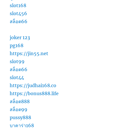
slot168
slot456
สล็อต66
joker 123
pg168
https://jin55.net
slot99
สล็อต66
slot44
https://judhai168.co
https://bonus888.life
สล็อต888
สล็อต99
pussy888
บาคาร่า168