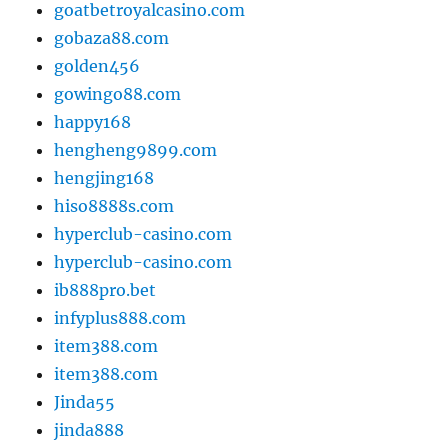
goatbetroyalcasino.com
gobaza88.com
golden456
gowingo88.com
happy168
hengheng9899.com
hengjing168
hiso8888s.com
hyperclub-casino.com
hyperclub-casino.com
ib888pro.bet
infyplus888.com
item388.com
item388.com
Jinda55
jinda888