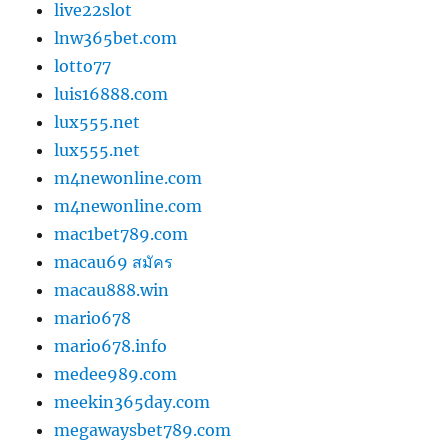
live22slot
lnw365bet.com
lotto77
luis16888.com
lux555.net
lux555.net
m4newonline.com
m4newonline.com
mac1bet789.com
macau69 สมัคร
macau888.win
mario678
mario678.info
medee989.com
meekin365day.com
megawaysbet789.com