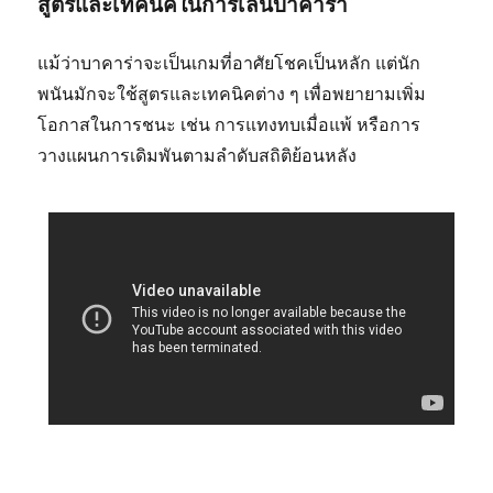
สูตรและเทคนิคในการเล่นบาคาร่า
แม้ว่าบาคาร่าจะเป็นเกมที่อาศัยโชคเป็นหลัก แต่นัก
พนันมักจะใช้สูตรและเทคนิคต่าง ๆ เพื่อพยายามเพิ่ม
โอกาสในการชนะ เช่น การแทงทบเมื่อแพ้ หรือการ
วางแผนการเดิมพันตามลำดับสถิติย้อนหลัง