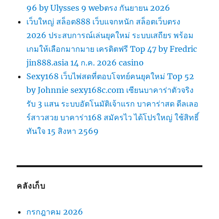
96 by Ulysses 9 webตรง กันยายน 2026
เว็บใหญ่ สล็อต888 เว็บแจกหนัก สล็อตเว็บตรง
2026 ประสบการณ์เล่นยุคใหม่ ระบบเสถียร พร้อม
เกมให้เลือกมากมาย เครดิตฟรี Top 47 by Fredric
jin888.asia 14 ก.ค. 2026 casino
Sexy168 เว็บไพ่สดที่ตอบโจทย์คนยุคใหม่ Top 52
by Johnnie sexy168c.com เซียนบาคาร่าตัวจริง
รับ 3 แสน ระบบอัตโนมัติเจ้าแรก บาคาร่าสด ดีลเลอ
ร์สาวสวย บาคาร่า168 สมัครไว ได้โปรใหญ่ ใช้สิทธิ์
ทันใจ 15 สิงหา 2569
คลังเก็บ
กรกฎาคม 2026