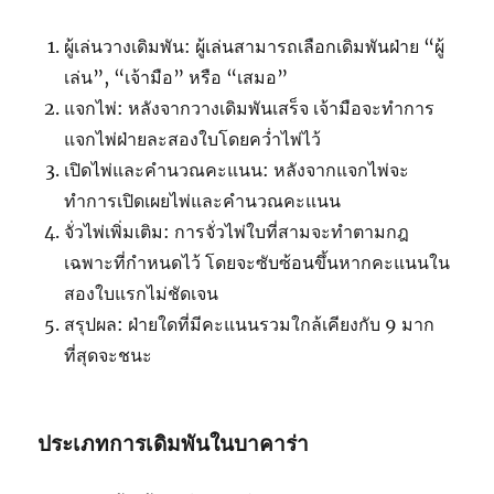
ผู้เล่นวางเดิมพัน: ผู้เล่นสามารถเลือกเดิมพันฝ่าย “ผู้
เล่น”, “เจ้ามือ” หรือ “เสมอ”
แจกไพ่: หลังจากวางเดิมพันเสร็จ เจ้ามือจะทำการ
แจกไพ่ฝ่ายละสองใบโดยคว่ำไพ่ไว้
เปิดไพ่และคำนวณคะแนน: หลังจากแจกไพ่จะ
ทำการเปิดเผยไพ่และคำนวณคะแนน
จั่วไพ่เพิ่มเติม: การจั่วไพ่ใบที่สามจะทำตามกฎ
เฉพาะที่กำหนดไว้ โดยจะซับซ้อนขึ้นหากคะแนนใน
สองใบแรกไม่ชัดเจน
สรุปผล: ฝ่ายใดที่มีคะแนนรวมใกล้เคียงกับ 9 มาก
ที่สุดจะชนะ
ประเภทการเดิมพันในบาคาร่า