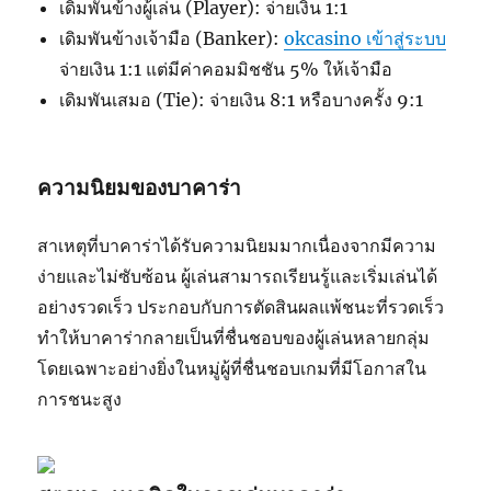
เดิมพันข้างผู้เล่น (Player): จ่ายเงิน 1:1
เดิมพันข้างเจ้ามือ (Banker):
okcasino เข้าสู่ระบบ
จ่ายเงิน 1:1 แต่มีค่าคอมมิชชัน 5% ให้เจ้ามือ
เดิมพันเสมอ (Tie): จ่ายเงิน 8:1 หรือบางครั้ง 9:1
ความนิยมของบาคาร่า
สาเหตุที่บาคาร่าได้รับความนิยมมากเนื่องจากมีความ
ง่ายและไม่ซับซ้อน ผู้เล่นสามารถเรียนรู้และเริ่มเล่นได้
อย่างรวดเร็ว ประกอบกับการตัดสินผลแพ้ชนะที่รวดเร็ว
ทำให้บาคาร่ากลายเป็นที่ชื่นชอบของผู้เล่นหลายกลุ่ม
โดยเฉพาะอย่างยิ่งในหมู่ผู้ที่ชื่นชอบเกมที่มีโอกาสใน
การชนะสูง