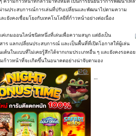
 ความก้าวหน้าที่กล่าวมาทั้งหมด เป็นการยืนยันว่าการพัฒนาเหล่
ได้ผ่านประสบการณ์การเล่นที่ปรับเปลี่ยนและพัฒนาไปตามความ
และยังคงเชื่อมโยงกับเทคโนโลยีที่ก้าวหน้าอย่างต่อเนื่อง
แค่เกมออนไลน์ชนิดหนึ่งที่เล่นเพื่อความสนุก แต่ยังเป็น
ร แลกเปลี่ยนประสบการณ์ และเป็นพื้นที่ที่เปิดโอกาสให้ผู้เล่น
ื่นเต้นในแบบที่ไม่เคยรู้สึกได้จากเกมประเภทอื่น ๆ และยังคงรอคอย
้าวหน้าที่จะเกิดขึ้นในอนาคตอย่างน่าจับตามอง
…