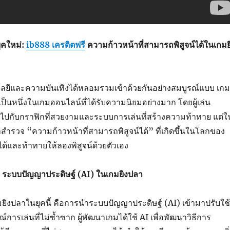
ุคใหม่:
ib888 เครดิตฟรี
ความก้าวหน้าที่สามารถพิสูจน์ได้ในเกมย
โลยีและความบันเทิงได้หลอมรวมเข้าด้วยกันอย่างสมบูรณ์แบบ เกม
ป็นหนึ่งในเกมออนไลน์ที่ได้รับความนิยมอย่างมาก โดยผู้เล่น
ไปกับกราฟิกที่สวยงามและระบบการเล่นที่สร้างความท้าทาย แต่ใ
ำรวจ “ความก้าวหน้าที่สามารถพิสูจน์ได้” ที่เกิดขึ้นในโลกของ
สได้และท้าทายให้ลองพิสูจน์ด้วยตัวเอง
ระบบปัญญาประดิษฐ์ (AI) ในเกมยิงปลา
มยิงปลาในยุคนี้ คือการนำระบบปัญญาประดิษฐ์ (AI) เข้ามาปรับใช้
ณ์การเล่นที่ไม่ซ้ำซาก ผู้พัฒนาเกมได้ใช้ AI เพื่อพัฒนาวิธีการ