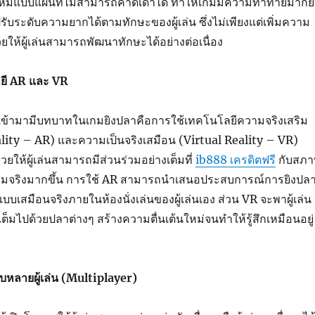
ให้มีแบบแผนที่ไม่สามารถคาดเดาได้ ทำให้เกมมีความท้าทายมากยิ่
รับระดับความยากได้ตามทักษะของผู้เล่น ซึ่งไม่เพียงแต่เพิ่มความ
ยให้ผู้เล่นสามารถพัฒนาทักษะได้อย่างต่อเนื่อง
ยี AR และ VR
่มเข้ามามีบทบาทในเกมยิงปลาคือการใช้เทคโนโลยีความจริงเสริม
ty – AR) และความเป็นจริงเสมือน (Virtual Reality – VR)
่วยให้ผู้เล่นสามารถมีส่วนร่วมอย่างเต็มที่
ib888 เครดิตฟรี
กับสภา
สมจริงมากขึ้น การใช้ AR สามารถนำเสนอประสบการณ์การยิงปล
แบบเสมือนจริงภายในห้องนั่งเล่นของผู้เล่นเอง ส่วน VR จะพาผู้เล่น
ี่เต็มไปด้วยปลาต่างๆ สร้างความตื่นเต้นใหม่จนทำให้รู้สึกเหมือนอยู่
บหลายผู้เล่น (Multiplayer)