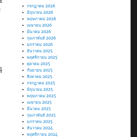
ย
กรกฎาคม 2026
ช
มิถุนายน 2026
พฤษภาคม 2026
เมษายน 2026
มีนาคม 2026
กุมภาพันธ์ 2026
มกราคม 2026
ธันวาคม 2025
พฤศจิกายน 2025
ตุลาคม 2025
้
กันยายน 2025
สิงหาคม 2025
กรกฎาคม 2025
มิถุนายน 2025
พฤษภาคม 2025
เมษายน 2025
มีนาคม 2025
กุมภาพันธ์ 2025
มกราคม 2025
ธันวาคม 2024
พฤศจิกายน 2024