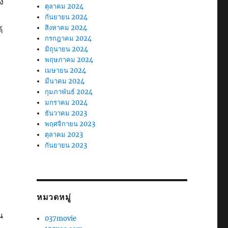
ง
ตุลาคม 2024
กันยายน 2024
สิงหาคม 2024
้
กรกฎาคม 2024
มิถุนายน 2024
พฤษภาคม 2024
เมษายน 2024
มีนาคม 2024
กุมภาพันธ์ 2024
มกราคม 2024
ธันวาคม 2023
พฤศจิกายน 2023
ตุลาคม 2023
กันยายน 2023
หมวดหมู่
น
037movie