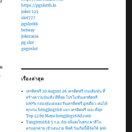
ง
https://pgslotth.io
joker 123
slot777
pgslot88
betway
jokerasia
pg slot
gogoslot
พ
า
เรื่องล่าสุด
เครดิตฟรี 20 August 26 เครดิตฟรี เกมเดิมพัน ที่
สร้างความบันเทิง ดีที่สุด โปรโมชั่นเครดิตฟรี
100% กล่องสุ่มเฮงเฮง รับเครดิตฟรี ยูสเดียว เล่นได้
ทุกเกม hengjing168 แจก เครดิตฟรี เยอะที่สุด
Top 43 by Maya hengjing168d.com
Tangtem168 5 ก.ย. 69 สล็อตเว็บตรง คาสิโน
ครบทุกค่าย เข้าเล่นง่าย ฟีลดี วันเกิดนี้พี่จัดให้ 300