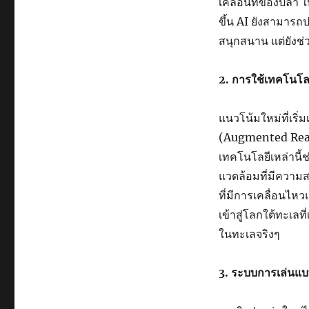
เคลื่อนที่ของปลา 
ขึ้น AI ยังสามารถป
สนุกสนาน แต่ยังช่ว
2. การใช้เทคโนโล
แนวโน้มใหม่ที่เริ
(Augmented Reali
เทคโนโลยีเหล่านี้ช
แวดล้อมที่มีความ
ที่มีการเคลื่อนไหว
เข้าสู่โลกใต้ทะเลท
ในทะเลจริงๆ
3. ระบบการเล่นแบ