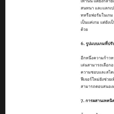
เท่านั้น แต่ยังกลา
สนทนา และแลกเปลี
ทหรือฟอรัมในเกม ส่
เป็นแค่เกม แต่ยัง
ด้วย
6. รูปแบบเกมที่ปร
อีกหนึ่งความก้าวหน
เล่นสามารถเลือกอ
ความชอบและสไตล์
ฟีเจอร์ใหม่ยังช่วย
สามารถตอบสนองควา
7. การผสานเทคนิคเ