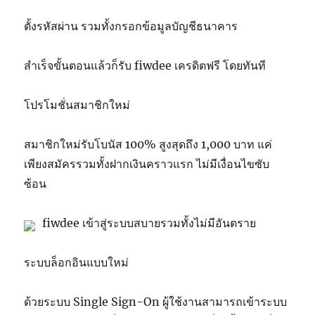
ตั้งรหัสผ่าน รวมทั้งกรอกข้อมูลบัญชีธนาคาร
สำเร็จขั้นตอนแล้วก็รับ fiwdee เครดิตฟรี โดยทันที
โปรโมชั่นสมาชิกใหม่
สมาชิกใหม่รับโบนัส 100% สูงสุดถึง 1,000 บาท แค่
เพียงสมัครรวมทั้งฝากเงินคราวแรก ไม่มีเงื่อนไขซับ
ซ้อน
fiwdee เข้าสู่ระบบสบายรวมทั้งไม่มีอันตราย
ระบบล็อกอินแบบใหม่
ด้วยระบบ Single Sign-On ผู้ใช้งานสามารถเข้าระบบ