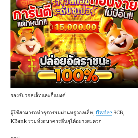
รองรับวอลเล็ทและก็แบงค์
ผู้ใช้สามารถทำธุรกรรมผ่านทรูวอลเล็ท,
fiwdee
SCB,
KBank รวมทั้งธนาคารอื่นๆได้อย่างสะดวก