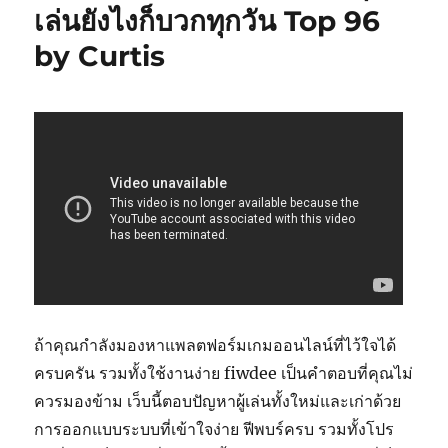
เล่นยังไงก็บวกทุกวัน Top 96
by Curtis
ถ้าคุณกำลังมองหาแพลตฟอร์มเกมออนไลน์ที่ไว้ใจได้
ครบครัน รวมทั้งใช้งานง่าย fiwdee เป็นคำตอบที่คุณไม่
ควรมองข้าม เว็บนี้ตอบปัญหาผู้เล่นทั้งใหม่และเก่าด้วย
การออกแบบระบบที่เข้าใจง่าย ฟีพบร์ครบ รวมทั้งโปร