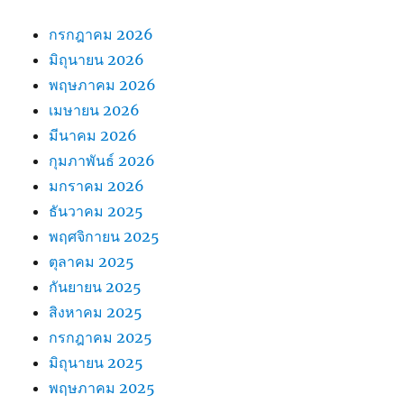
กรกฎาคม 2026
มิถุนายน 2026
พฤษภาคม 2026
เมษายน 2026
มีนาคม 2026
กุมภาพันธ์ 2026
มกราคม 2026
ธันวาคม 2025
พฤศจิกายน 2025
ตุลาคม 2025
กันยายน 2025
สิงหาคม 2025
กรกฎาคม 2025
มิถุนายน 2025
พฤษภาคม 2025