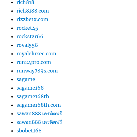
rich818
rich8188.com
rizzbetx.com
rocket45
rockstar66
royal558
royaleluxee.com
run24pro.com
runway789s.com
sagame
sagame168
sagame168th
sagame168th.com
sawan888 เครดิตฟรี
sawan888 เครดิตฟรี
sbobet168