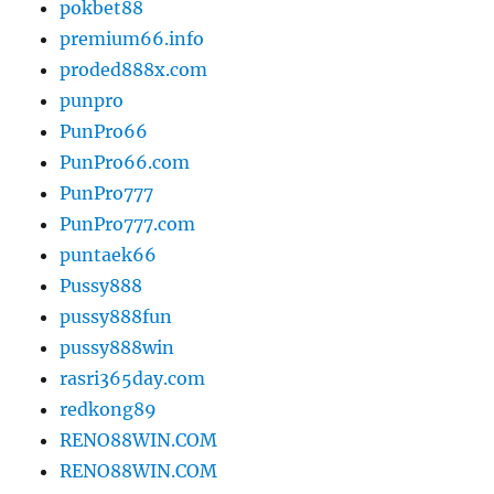
pokbet88
premium66.info
proded888x.com
punpro
PunPro66
PunPro66.com
PunPro777
PunPro777.com
puntaek66
Pussy888
pussy888fun
pussy888win
rasri365day.com
redkong89
RENO88WIN.COM
RENO88WIN.COM