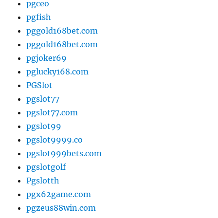
pgceo
pgfish
pggold168bet.com
pggold168bet.com
pgjoker69
pglucky168.com
PGSlot
pgslot77
pgslot77.com
pgslot99
pgslot9999.co
pgslot999bets.com
pgslotgolf
Pgslotth
pgx62game.com
pgzeus88win.com