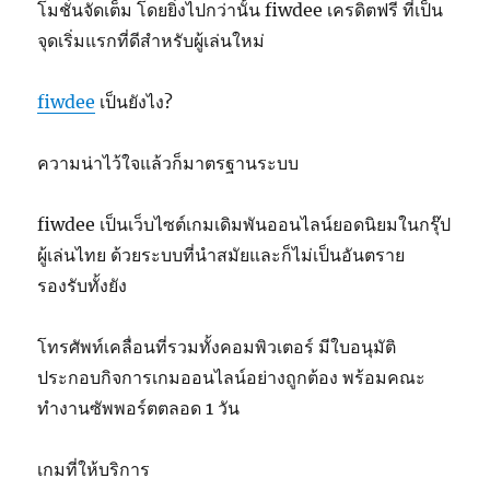
โมชั่นจัดเต็ม โดยยิ่งไปกว่านั้น fiwdee เครดิตฟรี ที่เป็น
จุดเริ่มแรกที่ดีสำหรับผู้เล่นใหม่
fiwdee
เป็นยังไง?
ความน่าไว้ใจแล้วก็มาตรฐานระบบ
fiwdee เป็นเว็บไซต์เกมเดิมพันออนไลน์ยอดนิยมในกรุ๊ป
ผู้เล่นไทย ด้วยระบบที่นำสมัยและก็ไม่เป็นอันตราย
รองรับทั้งยัง
โทรศัพท์เคลื่อนที่รวมทั้งคอมพิวเตอร์ มีใบอนุมัติ
ประกอบกิจการเกมออนไลน์อย่างถูกต้อง พร้อมคณะ
ทำงานซัพพอร์ตตลอด 1 วัน
เกมที่ให้บริการ