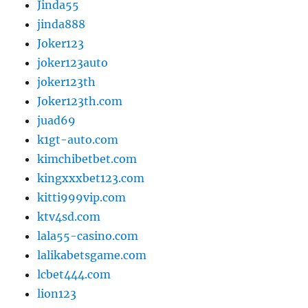
Jinda55
jinda888
Joker123
joker123auto
joker123th
Joker123th.com
juad69
k1gt-auto.com
kimchibetbet.com
kingxxxbet123.com
kitti999vip.com
ktv4sd.com
lala55-casino.com
lalikabetsgame.com
lcbet444.com
lion123