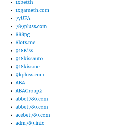
1xbetth
1xgameth.com
77UFA
789pluss.com
888pg
8lots.me
918Kiss
918kissauto
918kissme
9kpluss.com
ABA
ABAGroup2
abbet789.com
abbet789.com
acebet789.com
adm789.info