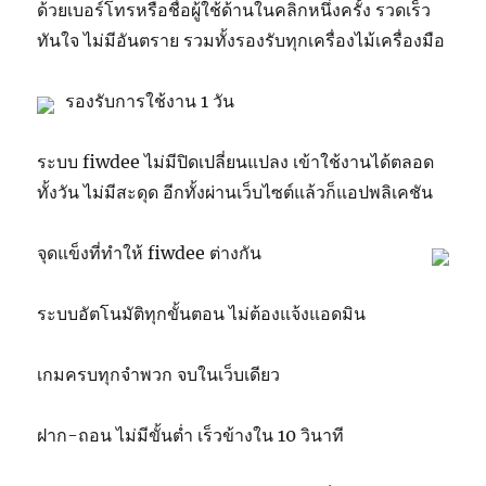
ด้วยเบอร์โทรหรือชื่อผู้ใช้ด้านในคลิกหนึ่งครั้ง รวดเร็ว
ทันใจ ไม่มีอันตราย รวมทั้งรองรับทุกเครื่องไม้เครื่องมือ
รองรับการใช้งาน 1 วัน
ระบบ fiwdee ไม่มีปิดเปลี่ยนแปลง เข้าใช้งานได้ตลอด
ทั้งวัน ไม่มีสะดุด อีกทั้งผ่านเว็บไซต์แล้วก็แอปพลิเคชัน
จุดแข็งที่ทำให้ fiwdee ต่างกัน
ระบบอัตโนมัติทุกขั้นตอน ไม่ต้องแจ้งแอดมิน
เกมครบทุกจำพวก จบในเว็บเดียว
ฝาก-ถอน ไม่มีขั้นต่ำ เร็วข้างใน 10 วินาที