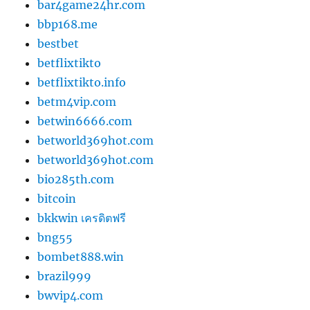
bar4game24hr.com
bbp168.me
bestbet
betflixtikto
betflixtikto.info
betm4vip.com
betwin6666.com
betworld369hot.com
betworld369hot.com
bio285th.com
bitcoin
bkkwin เครดิตฟรี
bng55
bombet888.win
brazil999
bwvip4.com