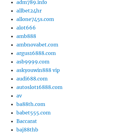
adm789.info
allbet24hr
allone745s.com
alot666
amb888
ambnovabet.com
argus16888.com
asb9999.com
askyouwin888 vip
audi688.com
autoslot16888.com
av
ba88th.com
babet555.com
Baccarat
baj88thb