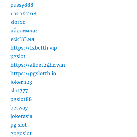
pussy888
บาคาร่า168
slotxo
สล็อตทดลอง
หนังโป๊ไทย
https://1xbetth.vip
pgslot
https://allbet24hr.win
https://pgslotth.io
joker 123
slot777
pgslot88
betway
jokerasia
pg slot
gogoslot