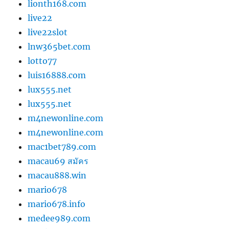
lionth168.com
live22
live22slot
lnw365bet.com
lotto77
luis16888.com
lux555.net
lux555.net
m4newonline.com
m4newonline.com
mac1bet789.com
macau69 สมัคร
macau888.win
mario678
mario678.info
medee989.com