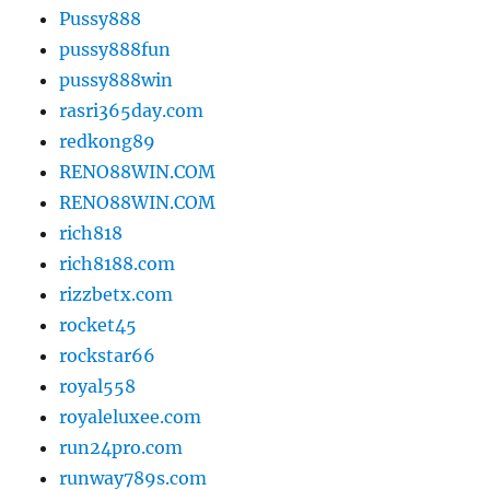
Pussy888
pussy888fun
pussy888win
rasri365day.com
redkong89
RENO88WIN.COM
RENO88WIN.COM
rich818
rich8188.com
rizzbetx.com
rocket45
rockstar66
royal558
royaleluxee.com
run24pro.com
runway789s.com