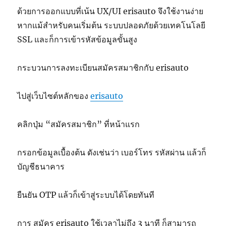
ด้วยการออกแบบที่เน้น UX/UI erisauto จึงใช้งานง่าย
หากแม้สำหรับคนเริ่มต้น ระบบปลอดภัยด้วยเทคโนโลยี
SSL และก็การเข้ารหัสข้อมูลขั้นสูง
กระบวนการลงทะเบียนสมัครสมาชิกกับ erisauto
ไปสู่เว็บไซต์หลักของ
erisauto
คลิกปุ่ม “สมัครสมาชิก” ที่หน้าแรก
กรอกข้อมูลเบื้องต้น ดังเช่นว่า เบอร์โทร รหัสผ่าน แล้วก็
บัญชีธนาคาร
ยืนยัน OTP แล้วก็เข้าสู่ระบบได้โดยทันที
การ สมัคร erisauto ใช้เวลาไม่ถึง 3 นาที ก็สามารถ