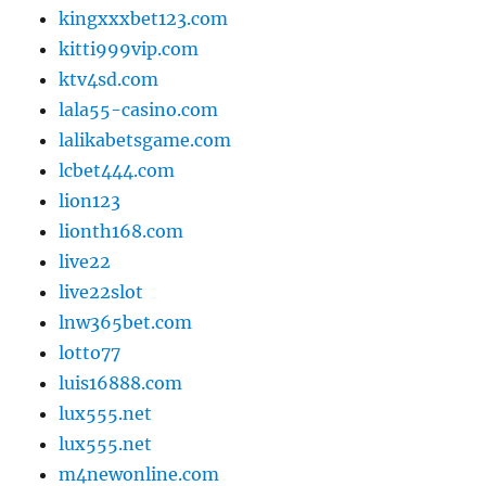
kingxxxbet123.com
kitti999vip.com
ktv4sd.com
lala55-casino.com
lalikabetsgame.com
lcbet444.com
lion123
lionth168.com
live22
live22slot
lnw365bet.com
lotto77
luis16888.com
lux555.net
lux555.net
m4newonline.com