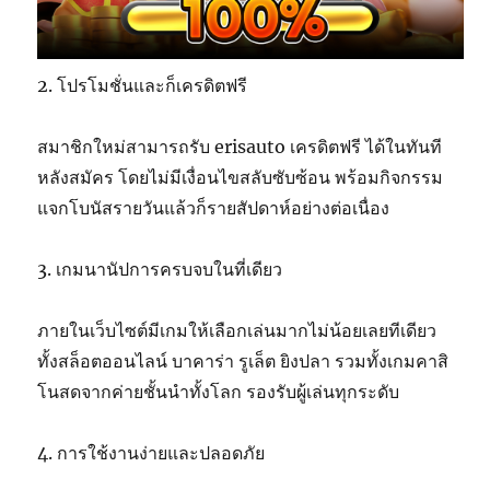
2. โปรโมชั่นและก็เครดิตฟรี
สมาชิกใหม่สามารถรับ erisauto เครดิตฟรี ได้ในทันที
หลังสมัคร โดยไม่มีเงื่อนไขสลับซับซ้อน พร้อมกิจกรรม
แจกโบนัสรายวันแล้วก็รายสัปดาห์อย่างต่อเนื่อง
3. เกมนานัปการครบจบในที่เดียว
ภายในเว็บไซต์มีเกมให้เลือกเล่นมากไม่น้อยเลยทีเดียว
ทั้งสล็อตออนไลน์ บาคาร่า รูเล็ต ยิงปลา รวมทั้งเกมคาสิ
โนสดจากค่ายชั้นนำทั้งโลก รองรับผู้เล่นทุกระดับ
4. การใช้งานง่ายและปลอดภัย