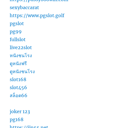
sexybaccarat
https://www.pgslot.golf
pgslot
pg99
fullslot
live22slot
หนังชนโรง
ดูหนังฟรี
ดูหนังชนโรง
slot168
slot456
สล็อต66
joker 123
pg168
https://jin55.net