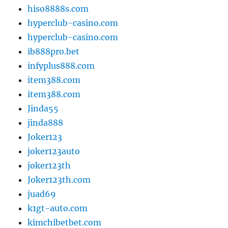
hiso8888s.com
hyperclub-casino.com
hyperclub-casino.com
ib888pro.bet
infyplus888.com
item388.com
item388.com
Jinda55
jinda888
Joker123
joker123auto
joker123th
Joker123th.com
juad69
k1gt-auto.com
kimchibetbet.com