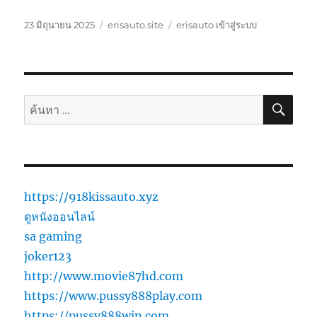
เขียน
หมวด
ป้าย
23 มิถุนายน 2025
erisauto.site
erisauto เข้าสู่ระบบ
เมื่อ
หมู่
กำกับ
ค้นห
ค้นหา:
https://918kissauto.xyz
ดูหนังออนไลน์
sa gaming
joker123
http://www.movie87hd.com
https://www.pussy888play.com
https://pussy888win.com