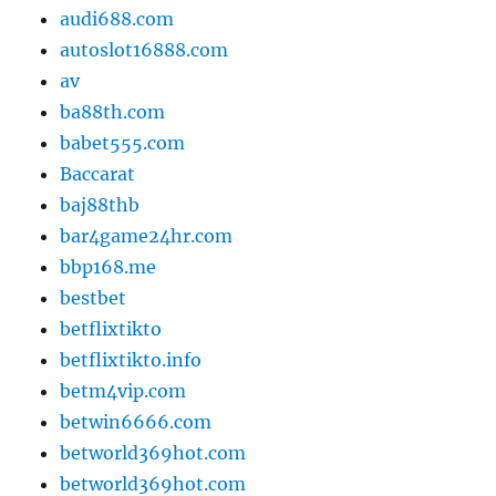
audi688.com
autoslot16888.com
av
ba88th.com
babet555.com
Baccarat
baj88thb
bar4game24hr.com
bbp168.me
bestbet
betflixtikto
betflixtikto.info
betm4vip.com
betwin6666.com
betworld369hot.com
betworld369hot.com