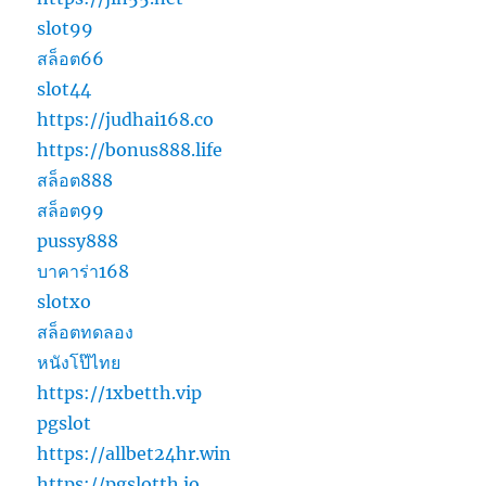
slot99
สล็อต66
slot44
https://judhai168.co
https://bonus888.life
สล็อต888
สล็อต99
pussy888
บาคาร่า168
slotxo
สล็อตทดลอง
หนังโป๊ไทย
https://1xbetth.vip
pgslot
https://allbet24hr.win
https://pgslotth.io