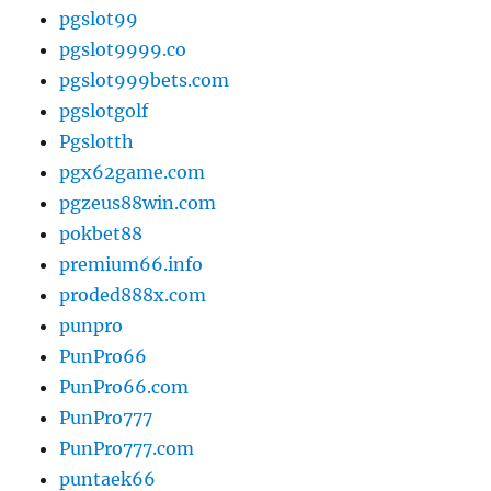
pgslot99
pgslot9999.co
pgslot999bets.com
pgslotgolf
Pgslotth
pgx62game.com
pgzeus88win.com
pokbet88
premium66.info
proded888x.com
punpro
PunPro66
PunPro66.com
PunPro777
PunPro777.com
puntaek66