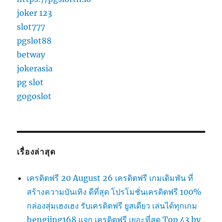
joker 123
slot777
pgslot88
betway
jokerasia
pg slot
gogoslot
เรื่องล่าสุด
เครดิตฟรี 20 August 26 เครดิตฟรี เกมเดิมพัน ที่
สร้างความบันเทิง ดีที่สุด โปรโมชั่นเครดิตฟรี 100%
กล่องสุ่มเฮงเฮง รับเครดิตฟรี ยูสเดียว เล่นได้ทุกเกม
hengjing168 แจก เครดิตฟรี เยอะที่สุด Top 43 by