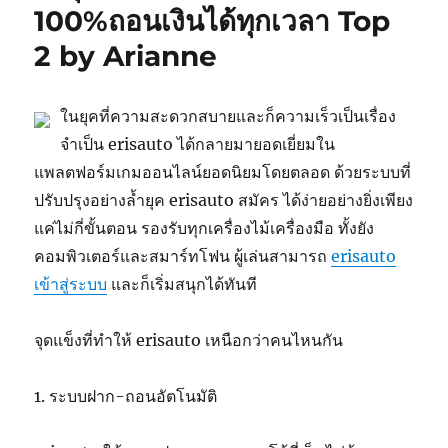
100%ถอนเงินได้ทุกเวลา Top
2 by Arianne
ในยุคที่ความสะดวกสบายและก็ความเร็วเป็นเรื่อง
จำเป็น erisauto ได้กลายมายอดเยี่ยมใน
แพลตฟอร์มเกมออนไลน์ยอดนิยมโดยตลอด ด้วยระบบที่
ปรับปรุงอย่างล้ำยุค erisauto สมัคร ได้ง่ายอย่างยิ่งเพียง
แค่ไม่กี่ขั้นตอน รองรับทุกเครื่องไม้เครื่องมือ ทั้งยัง
คอมพิวเตอร์และสมาร์ทโฟน ผู้เล่นสามารถ
erisauto
เข้าสู่ระบบ
และก็เริ่มสนุกได้ทันที
จุดแข็งที่ทำให้ erisauto เหนือกว่าคนไหนกัน
1. ระบบฝาก-ถอนอัตโนมัติ