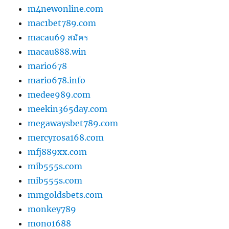
m4newonline.com
mac1bet789.com
macau69 สมัคร
macau888.win
mario678
mario678.info
medee989.com
meekin365day.com
megawaysbet789.com
mercyrosa168.com
mfj889xx.com
mib555s.com
mib555s.com
mmgoldsbets.com
monkey789
mono1688