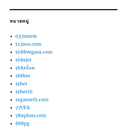
หมวดหมู่
037movie
123xos.com
1688vegasx.com
168slot
168สล็อต
188bet
1xbet
1xbetth
1xgameth.com
77UFA
789pluss.com
888pg