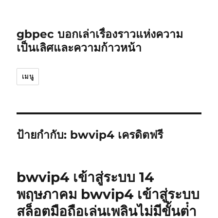
gbpec บอกเล่าเรื่องราวแห่งความ
เป็นเลิศและความก้าวหน้า
เมนู
ป้ายกำกับ:
bwvip4 เครดิตฟรี
bwvip4 เข้าสู่ระบบ 14
พฤษภาคม bwvip4 เข้าสู่ระบบ
สล็อตมือถือเล่นเพลินไม่มีขั้นต่ํา