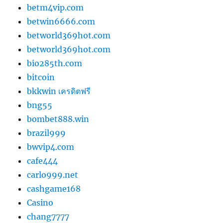
betm4vip.com
betwin6666.com
betworld369hot.com
betworld369hot.com
bio285th.com
bitcoin
bkkwin เครดิตฟรี
bng55
bombet888.win
brazil999
bwvip4.com
cafe444
carlo999.net
cashgame168
Casino
chang7777