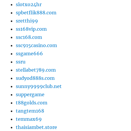
slotxo24hr
spbetflik888.com
sretthi99
ss168vip.com
ssc168.com
ssc915casino.com
ssgame666
ssru
stellabet789.com
sudyod888s.com
sunny9999club.net
suppergame
t88golds.com
tangtem168
temmax69
thaisiambet.store