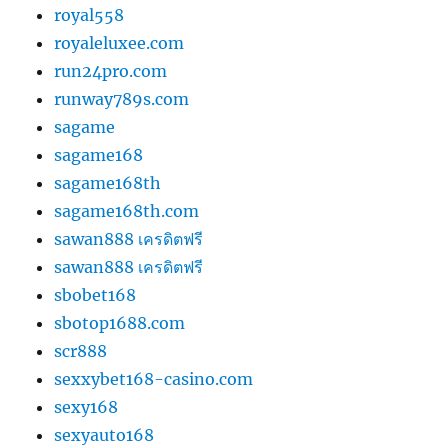
royal558
royaleluxee.com
run24pro.com
runway789s.com
sagame
sagame168
sagame168th
sagame168th.com
sawan888 เครดิตฟรี
sawan888 เครดิตฟรี
sbobet168
sbotop1688.com
scr888
sexxybet168-casino.com
sexy168
sexyauto168