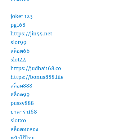
joker 123
pg168
https://jin55.net
slot99
สล็อต66
slot44
https://judhai168.co
https://bonus888.life
สล็อต888
สล็อต99
pussy888
บาคาร่า168
slotxo
สล็อตทดลอง
หนังโป๊ไทย