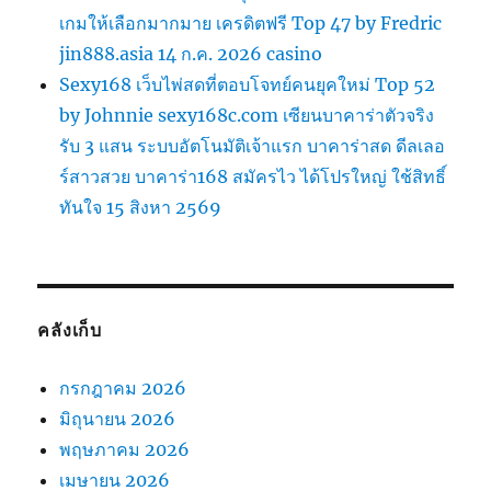
เกมให้เลือกมากมาย เครดิตฟรี Top 47 by Fredric
jin888.asia 14 ก.ค. 2026 casino
Sexy168 เว็บไพ่สดที่ตอบโจทย์คนยุคใหม่ Top 52
by Johnnie sexy168c.com เซียนบาคาร่าตัวจริง
รับ 3 แสน ระบบอัตโนมัติเจ้าแรก บาคาร่าสด ดีลเลอ
ร์สาวสวย บาคาร่า168 สมัครไว ได้โปรใหญ่ ใช้สิทธิ์
ทันใจ 15 สิงหา 2569
คลังเก็บ
กรกฎาคม 2026
มิถุนายน 2026
พฤษภาคม 2026
เมษายน 2026