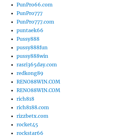
PunPro66.com
PunPro777
PunPro777.com
puntaek66
Pussy888
pussy888fun
pussy888win
rasri365day.com
redkong89
RENO88WIN.COM
RENO88WIN.COM
rich818
rich8188.com
rizzbetx.com
rocket45
rockstar66