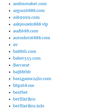
ambnovabet.com
argus16888.com
asb9999.com
askyouwin888 vip
audi688.com
autoslot16888.com
av
ba88th.com
babet555.com
Baccarat
baj88thb
bar4game24hr.com
bbp168.me
bestbet
betflixtikto
betflixtikto.info