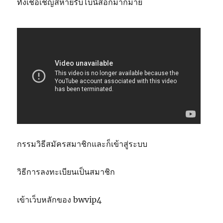
ทั้งเชื้อเชิญสหายรับโบนัสอีกมากมาย
กรรมวิธีสมัครสมาชิกและก็เข้าสู่ระบบ
วิธีการลงทะเบียนเป็นสมาชิก
เข้าเว็บหลักของ bwvip4