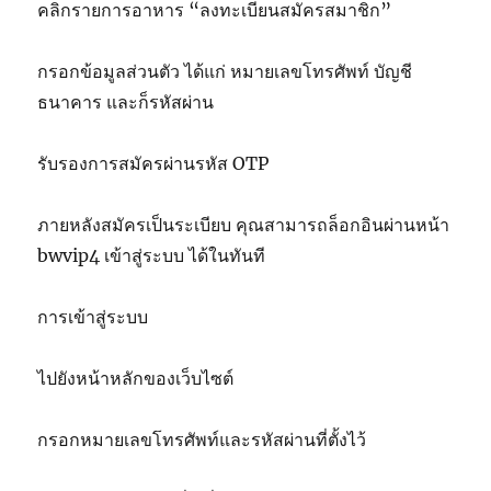
คลิกรายการอาหาร “ลงทะเบียนสมัครสมาชิก”
กรอกข้อมูลส่วนตัว ได้แก่ หมายเลขโทรศัพท์ บัญชี
ธนาคาร และก็รหัสผ่าน
รับรองการสมัครผ่านรหัส OTP
ภายหลังสมัครเป็นระเบียบ คุณสามารถล็อกอินผ่านหน้า
bwvip4 เข้าสู่ระบบ ได้ในทันที
การเข้าสู่ระบบ
ไปยังหน้าหลักของเว็บไซต์
กรอกหมายเลขโทรศัพท์และรหัสผ่านที่ตั้งไว้