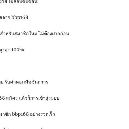
่าย ไม่สลับซับซ้อน
ัสจาก bbp168
 สำหรับสมาชิกใหม่ ไม่ต้องฝากก่อน
สูงสุด 100%
 รับค่าคอมมิชชั่นถาวร
 สมัคร แล้วก็การเข้าสู่ระบบ
สมาชิก bbp168 อย่างรวดเร็ว