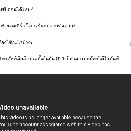
ฟรี ถอนได้ไหม?
อทำยอดเทิร์นโอเวอร์ครบตามข้อตกลง
้องใช้อะไรบ้าง?
์โทรศัพท์มือถือรวมทั้งยืนยัน OTP ก็สามารถสมัครได้ในทันที