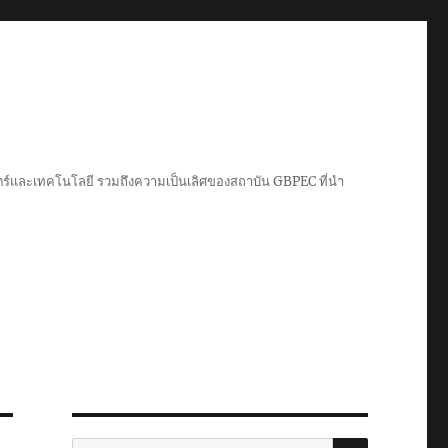
ตร์และเทคโนโลยี รวมถึงความเป็นเลิศของสถาบัน GBPEC ที่นำ
ค้นหา
ค้นหา: