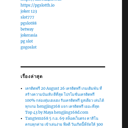
https://pgslotth.io
joker 123
slot777
pgslot88
betway
jokerasia
pg slot
gogoslot
เรื่องล่าสุด
เครดิตฟรี 20 August 26 เครดิตฟรี เกมเดิมพัน ที่
สร้างความบันเทิง ดีที่สุด โปรโมชั่นเครดิตฟรี
100% กล่องสุ่มเฮงเฮง รับเครดิตฟรี ยูสเดียว เล่นได้
ทุกเกม hengjing168 แจก เครดิตฟรี เยอะที่สุด
Top 43 by Maya hengjing168d.com
Tangtem168 5 ก.ย. 69 สล็อตเว็บตรง คาสิโน
ครบทุกค่าย เข้าเล่นง่าย ฟีลดี วันเกิดนี้พี่จัดให้ 300