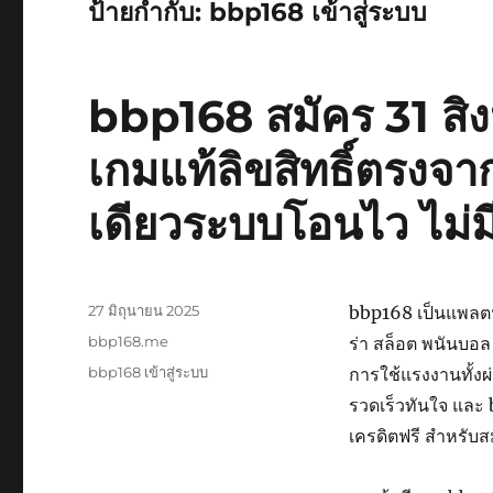
ป้ายกำกับ:
bbp168 เข้าสู่ระบบ
bbp168 สมัคร 31 สิ
เกมแท้ลิขสิทธิ์ตรงจ
เดียวระบบโอนไว ไม่ม
เขียน
27 มิถุนายน 2025
bbp168 เป็นแพลตฟ
เมื่อ
หมวด
bbp168.me
ร่า สล็อต พนันบอล 
หมู่
ป้าย
bbp168 เข้าสู่ระบบ
การใช้แรงงานทั้งผ
กำกับ
รวดเร็วทันใจ และ
เครดิตฟรี สำหรับส