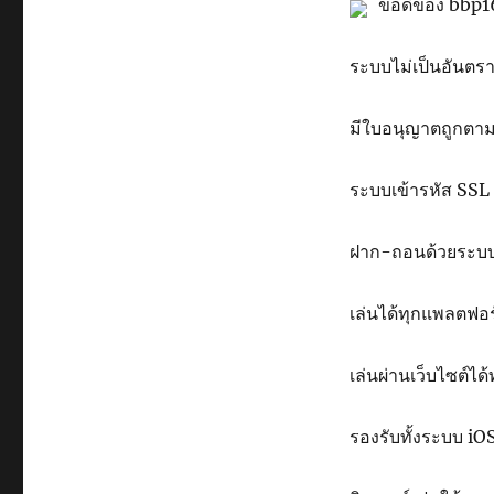
ข้อดีของ bbp168
ระบบไม่เป็นอันตรา
มีใบอนุญาตถูกต
ระบบเข้ารหัส SSL 
ฝาก-ถอนด้วยระบบอั
เล่นได้ทุกแพลตฟอร
เล่นผ่านเว็บไซต์ได้
รองรับทั้งระบบ i