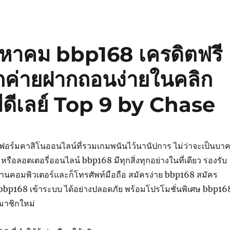
งหาคม bbp168 เครดิตฟรี
ากค่ายฝากถอนง่ายในคลิก
ีดีเลย์ Top 9 by Chase
อร์มคาสิโนออนไลน์ที่รวมเกมพนันไว้นานัปการ ไม่ว่าจะเป็นบา
หรือลอตเตอรี่ออนไลน์ bbp168 มีทุกสิ่งทุกอย่างในที่เดียว รองรับ
่านคอมพิวเตอร์และก็โทรศัพท์มือถือ สมัครง่าย bbp168 สมัคร
 bbp168 เข้าระบบ ได้อย่างปลอดภัย พร้อมโปรโมชั่นพิเศษ bbp16
มาชิกใหม่