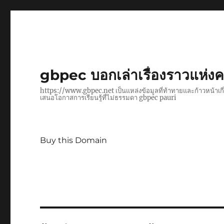
gbpec บอกเล่าเรื่องราวแห่ง
https://www.gbpec.net เป็นแหล่งข้อมูลที่ท้าทายและก้าวหน้าเ
เสนอโอกาสการเรียนรู้ที่ไม่ธรรมดา gbpec pauri
Buy this Domain