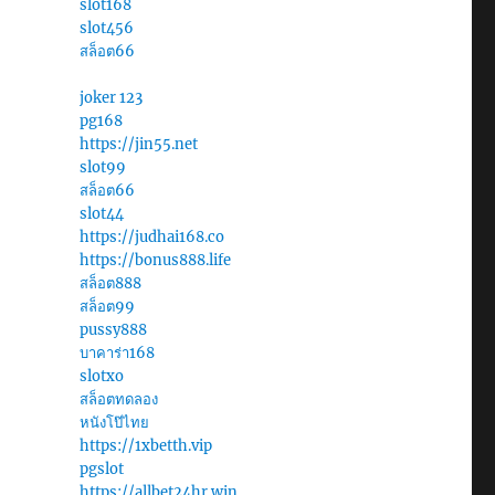
slot168
slot456
สล็อต66
joker 123
pg168
https://jin55.net
slot99
สล็อต66
slot44
https://judhai168.co
https://bonus888.life
สล็อต888
สล็อต99
pussy888
บาคาร่า168
slotxo
สล็อตทดลอง
หนังโป๊ไทย
https://1xbetth.vip
pgslot
https://allbet24hr.win