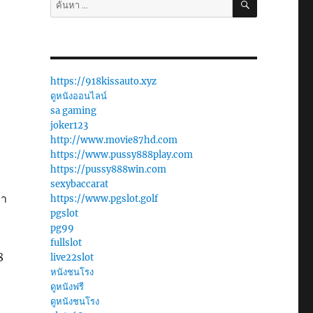
https://918kissauto.xyz
ดูหนังออนไลน์
sa gaming
joker123
http://www.movie87hd.com
https://www.pussy888play.com
https://pussy888win.com
sexybaccarat
คา
https://www.pgslot.golf
pgslot
pg99
fullslot
8
live22slot
หนังชนโรง
ดูหนังฟรี
ดูหนังชนโรง