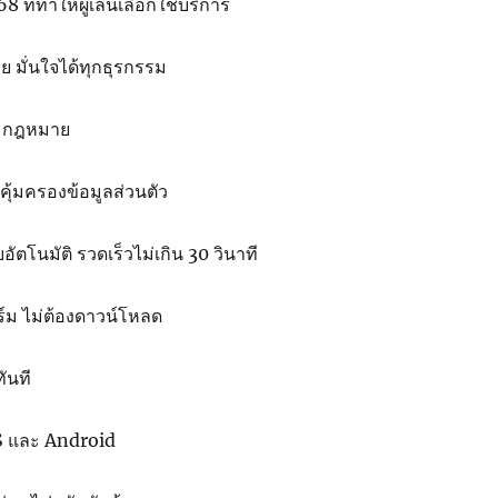
 ที่ทำให้ผู้เล่นเลือกใช้บริการ
ย มั่นใจได้ทุกธุรกรรม
ามกฎหมาย
คุ้มครองข้อมูลส่วนตัว
ตโนมัติ รวดเร็วไม่เกิน 30 วินาที
์ม ไม่ต้องดาวน์โหลด
ทันที
OS และ Android