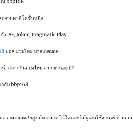
ารบน bbp168
ดจากคาสิโนชั้นหนึ่ง
ยดัง PG, Joker, Pragmatic Play
68
บอล มวยไทย บาสเกตบอล
์: สลากกินแบ่งไทย ลาว ฮานอย ยี่กี
่ยวกับ bbp168
ะบบความปลอดภัยสูง มีความน่าไว้ใจ และก็มีผู้เล่นใช้งานจริงจำนวน