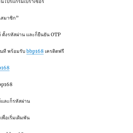
ผ่านโปรแกรมเบราเซอร์
็นสมาชิก”
ตั้งรหัสผ่าน และก็ยืนยัน OTP
ันที พร้อมรับ
bbp168
เครดิตฟรี
p168
bbp168
์และก็รหัสผ่าน
พื่อเริ่มเดิมพัน