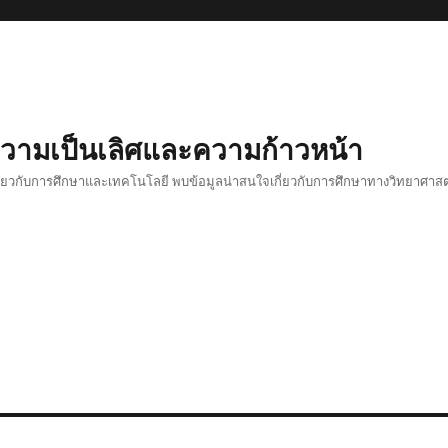
ความเป็นเลิศและความก้าวหน้า
กี่ยวกับการศึกษาและเทคโนโลยี พบข้อมูลน่าสนใจเกี่ยวกับการศึกษาทางวิทยาศาส