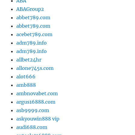
ABA
ABAGroup2
abbet789.com
abbet789.com
acebet789.com
adm789.info
adm789.info
allbet24hr
allone745s.com
alot666
amb888
ambnovabet.com
argus16888.com
asb9999.com
askyouwin888 vip
audi688.com