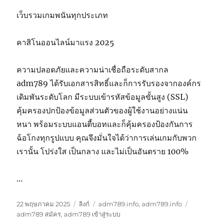
เว็บรวมเกมพนันทุกประเภท
คาสิโนออนไลน์มาแรง 2025
ความปลอดภัยและความน่าเชื่อถือระดับสากล
adm789 ได้รับเอกสารสิทธิ์และก็การรับรองจากองค์กร
เดิมพันระดับโลก มีระบบเข้ารหัสข้อมูลขั้นสูง (SSL)
คุ้มครองปกป้องข้อมูลส่วนตัวของผู้ใช้งานอย่างแน่น
หนา พร้อมระบบแอนตี้บอทและก็คุ้มครองป้องกันการ
ฉ้อโกงทุกรูปแบบ คุณจึงมั่นใจได้ว่าการเล่นเกมกับพวก
เรานั้น โปร่งใส เป็นกลาง และไม่เป็นอันตราย 100%
…
เขียน
รูป
หมวด
ป้าย
22 พฤษภาคม 2025
ลิงก์
adm789.info
,
adm789.info
เมื่อ
แบบ
หมู่
กำกับ
adm789 สมัคร
,
adm789 เข้าสู่ระบบ