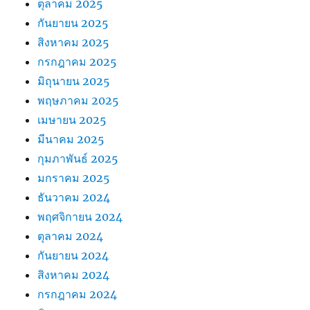
ตุลาคม 2025
กันยายน 2025
สิงหาคม 2025
กรกฎาคม 2025
มิถุนายน 2025
พฤษภาคม 2025
เมษายน 2025
มีนาคม 2025
กุมภาพันธ์ 2025
มกราคม 2025
ธันวาคม 2024
พฤศจิกายน 2024
ตุลาคม 2024
กันยายน 2024
สิงหาคม 2024
กรกฎาคม 2024