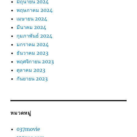
มิถุนายน 2024
พฤษภาคม 2024
เมษายน 2024
มีนาคม 2024
กุมภาพันธ์ 2024
มกราคม 2024
ธันวาคม 2023
พฤศจิกายน 2023
ตุลาคม 2023
กันยายน 2023
หมวดหมู่
037movie