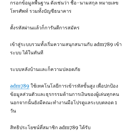
กรอกข้อมูลพื้นฐาน ดังเช่นว่า ชื่อ-นามสกุล หมายเลข
โทรศัพท์ รวมทั้งบัญชีธนาคาร
ตั้งรหัสผ่านแล้วก็การันตีการสมัคร
เข้าสู่ระบบรวมทั้งเริ่มความสนุกสนานกับ adm789 เข้า
ระบบ ได้ในทันที
ระบบหลังบ้านและก็ความปลอดภัย
adm789
ใช้เทคโนโลยีการเข้ารหัสขั้นสูง เพื่อปกป้อง
ข้อมูลส่วนตัวและธุรกรรมด้านการเงินของผู้เล่นทุกคน
นอกจากนั้นยังมีคณะทำงานมือโปรดูแลระบบตลอด 1
วัน
สิทธิประโยชน์ที่สมาชิก adm789 ได้รับ