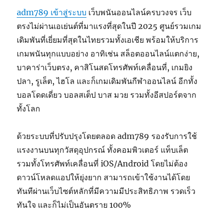
adm789 เข้าสู่ระบบ
เว็บพนันออนไลน์ครบวงจร เว็บ
ตรงไม่ผ่านเอเย่นต์ที่มาแรงที่สุดในปี 2025 ศูนย์รวมเกม
เดิมพันที่เยี่ยมที่สุดในไทยรวมทั้งเอเชีย พร้อมให้บริการ
เกมพนันทุกแบบอย่าง อาทิเช่น สล็อตออนไลน์แตกง่าย,
บาคาร่าเว็บตรง, คาสิโนสดโทรศัพท์เคลื่อนที่, เกมยิง
ปลา, รูเล็ต, ไฮโล และก็เกมเดิมพันกีฬาออนไลน์ อีกทั้ง
บอลโดดเดี่ยว บอลสเต็ป บาส มวย รวมทั้งอีสปอร์ตจาก
ทั้งโลก
ด้วยระบบที่ปรับปรุงโดยตลอด adm789 รองรับการใช้
แรงงานบนทุกวัสดุอุปกรณ์ ทั้งคอมพิวเตอร์ แท็บเล็ต
รวมทั้งโทรศัพท์เคลื่อนที่ iOS/Android โดยไม่ต้อง
ดาวน์โหลดแอปให้ยุ่งยาก สามารถเข้าใช้งานได้โดย
ทันทีผ่านเว็บไซต์หลักที่มีความมีประสิทธิภาพ รวดเร็ว
ทันใจ และก็ไม่เป็นอันตราย 100%