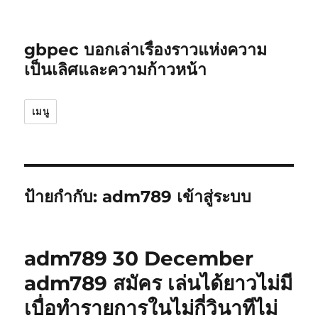
gbpec บอกเล่าเรื่องราวแห่งความ
เป็นเลิศและความก้าวหน้า
เมนู
ป้ายกำกับ:
adm789 เข้าสู่ระบบ
adm789 30 December
adm789 สมัคร เล่นได้ยาวไม่มี
เบื่อทำรายการในไม่กี่วินาทีไม่