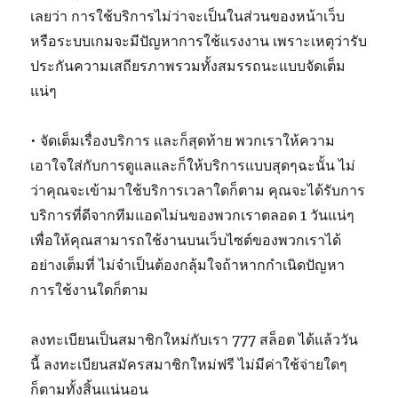
เลยว่า การใช้บริการไม่ว่าจะเป็นในส่วนของหน้าเว็บ
หรือระบบเกมจะมีปัญหาการใช้แรงงาน เพราะเหตุว่ารับ
ประกันความเสถียรภาพรวมทั้งสมรรถนะแบบจัดเต็ม
แน่ๆ
• จัดเต็มเรื่องบริการ และก็สุดท้าย พวกเราให้ความ
เอาใจใส่กับการดูแลและก็ให้บริการแบบสุดๆฉะนั้น ไม่
ว่าคุณจะเข้ามาใช้บริการเวลาใดก็ตาม คุณจะได้รับการ
บริการที่ดีจากทีมแอดไม่นของพวกเราตลอด 1 วันแน่ๆ
เพื่อให้คุณสามารถใช้งานบนเว็บไซต์ของพวกเราได้
อย่างเต็มที่ ไม่จำเป็นต้องกลุ้มใจถ้าหากกำเนิดปัญหา
การใช้งานใดก็ตาม
ลงทะเบียนเป็นสมาชิกใหม่กับเรา 777 สล็อต ได้แล้ววัน
นี้ ลงทะเบียนสมัครสมาชิกใหม่ฟรี ไม่มีค่าใช้จ่ายใดๆ
ก็ตามทั้งสิ้นแน่นอน