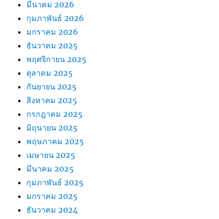
มีนาคม 2026
กุมภาพันธ์ 2026
มกราคม 2026
ธันวาคม 2025
พฤศจิกายน 2025
ตุลาคม 2025
กันยายน 2025
สิงหาคม 2025
กรกฎาคม 2025
มิถุนายน 2025
พฤษภาคม 2025
เมษายน 2025
มีนาคม 2025
กุมภาพันธ์ 2025
มกราคม 2025
ธันวาคม 2024