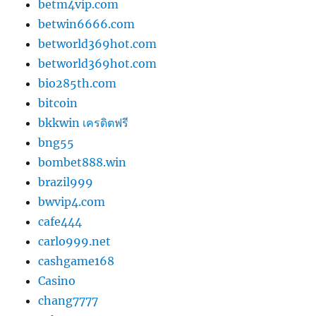
betm4vip.com
betwin6666.com
betworld369hot.com
betworld369hot.com
bio285th.com
bitcoin
bkkwin เครดิตฟรี
bng55
bombet888.win
brazil999
bwvip4.com
cafe444
carlo999.net
cashgame168
Casino
chang7777