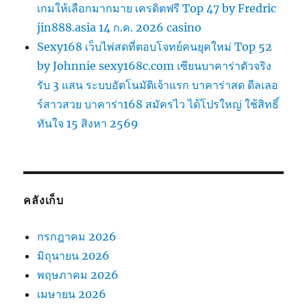
เกมให้เลือกมากมาย เครดิตฟรี Top 47 by Fredric
jin888.asia 14 ก.ค. 2026 casino
Sexy168 เว็บไพ่สดที่ตอบโจทย์คนยุคใหม่ Top 52
by Johnnie sexy168c.com เซียนบาคาร่าตัวจริง
รับ 3 แสน ระบบอัตโนมัติเจ้าแรก บาคาร่าสด ดีลเลอ
ร์สาวสวย บาคาร่า168 สมัครไว ได้โปรใหญ่ ใช้สิทธิ์
ทันใจ 15 สิงหา 2569
คลังเก็บ
กรกฎาคม 2026
มิถุนายน 2026
พฤษภาคม 2026
เมษายน 2026