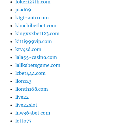
Joker123th.com
juad69
k1gt-auto.com
kimchibetbet.com
kingxxxbet123.com
kitti999vip.com
ktv4sd.com
lala55-casino.com
lalikabetsgame.com
lcbet444.com
lion123
lionth168.com
live22
live22slot
lnw365bet.com
lotto77