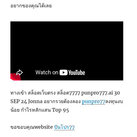
อยากของคุณได้เลย
ทางเข้า สล็อตเว็บตรง สล็อต7777 punpro777.ai 30
SEP 24 Jonna อยากรวยต้องลอง
punpro77
ลงทุนงบ
น้อย กำไรหลักแสน Top 95
ขอขอบคุณwebsite
ปันโปร77