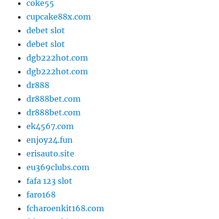
coke55
cupcake88x.com
debet slot
debet slot
dgb222hot.com
dgb222hot.com
dr888
dr888bet.com
dr888bet.com
ek4567.com
enjoy24.fun
erisauto.site
eu369clubs.com
fafa 123 slot
faro168
fcharoenkit168.com