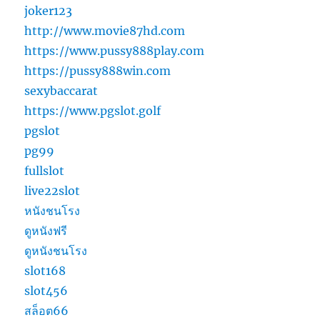
joker123
http://www.movie87hd.com
https://www.pussy888play.com
https://pussy888win.com
sexybaccarat
https://www.pgslot.golf
pgslot
pg99
fullslot
live22slot
หนังชนโรง
ดูหนังฟรี
ดูหนังชนโรง
slot168
slot456
สล็อต66