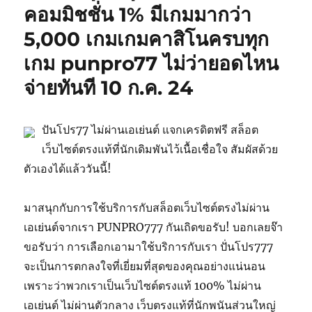
คอมมิชชั่น 1% มีเกมมากว่า
5,000 เกมเกมคาสิโนครบทุก
เกม punpro77 ไม่ว่ายอดไหน
จ่ายทันที 10 ก.ค. 24
ปันโปร77 ไม่ผ่านเอเย่นต์ แจกเครดิตฟรี สล็อต
เว็บไซต์ตรงแท้ที่นักเดิมพันไว้เนื้อเชื่อใจ สัมผัสด้วย
ตัวเองได้แล้ววันนี้!
มาสนุกกับการใช้บริการกับสล็อตเว็บไซต์ตรงไม่ผ่าน
เอเย่นต์จากเรา PUNPRO777 กันเถิดขอรับ! บอกเลยจ๊า
ขอรับว่า การเลือกเอามาใช้บริการกับเรา ปั่นโปร777
จะเป็นการตกลงใจที่เยี่ยมที่สุดของคุณอย่างแน่นอน
เพราะว่าพวกเราเป็นเว็บไซต์ตรงแท้ 100% ไม่ผ่าน
เอเย่นต์ ไม่ผ่านตัวกลาง เว็บตรงแท้ที่นักพนันส่วนใหญ่