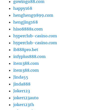
gowingo88.com
happy168
hengheng9899.com
hengjing168
hiso8888s.com
hyperclub-casino.com
hyperclub-casino.com
ib888pro.bet
infyplus888.com
item388.com
item388.com
Jinda55
jinda888
Joker123
joker123auto
joker123th