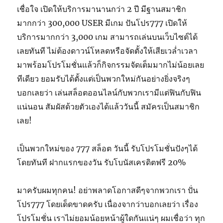
เชื่อใจ เปิดให้บริการมานานกว่า 2 ปี มีฐานสมาชิก
มากกว่า 300,000 USER มีเกม ปันโปร777 เปิดให้
บริการมากกว่า 3,000 เกม สามารถเล่นบนเว็บไซต์ได้
เลยทันที ไม่ต้องดาวน์โหลดหรือจัดตั้งให้เสียเวล่ำเวลา
มาพร้อมโปรโมชั่นแล้วก็กิจกรรมจัดเต็มมากไม่น้อยเลย
ทีเดียว ยอมรับได้ตั้งแต่เป็นพวกใหม่กันอย่างยิ่งจริงๆ
บอกเลยว่า เล่นสล็อตออนไลน์กับพวกเรามีแต่ฟินกับฟิน
แน่นอน สัมผัสด้วยตัวเองได้แล้ววันนี้ สมัครเป็นสมาชิก
เลย!
เป็นพวกใหม่ของ 777 สล็อต วันนี้ รับโปรโมชั่นปังๆได้
โดยทันที ฝากแรกของวัน รับโบนัสเครดิตฟรี 20%
มาครับผมทุกคน! อย่าพลาดโอกาสดีๆจากพวกเรา ปั่น
โปร777 โดยเด็ดขาดครับ เนื่องจากว่าบอกเลยว่า เรื่อง
โปรโมชั่น เราไม่ยอมน้อยหน้าผู้ใดกันแน่ๆ ผมเชื่อว่า ทุก