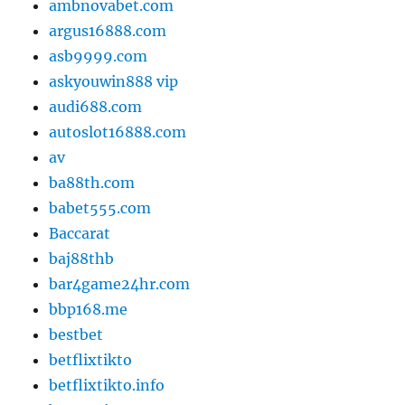
ambnovabet.com
argus16888.com
asb9999.com
askyouwin888 vip
audi688.com
autoslot16888.com
av
ba88th.com
babet555.com
Baccarat
baj88thb
bar4game24hr.com
bbp168.me
bestbet
betflixtikto
betflixtikto.info