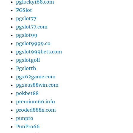
pglucky168.com
PGSlot
pgslot77
pgslot77.com
pgslot99
pgslot9999.co
pgslot999bets.com
pgslotgolf
Pgslotth
pgx62game.com
pgzeus88win.com
pokbet88
premium66.info
proded888x.com
punpro
PunPro66