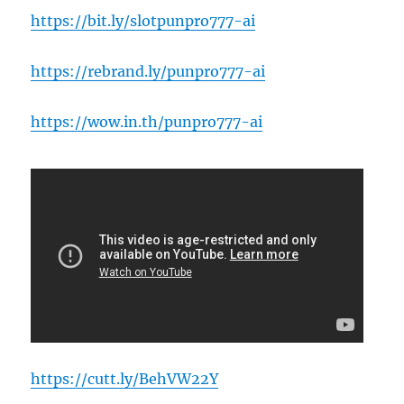
https://bit.ly/slotpunpro777-ai
https://rebrand.ly/punpro777-ai
https://wow.in.th/punpro777-ai
https://cutt.ly/BehVW22Y