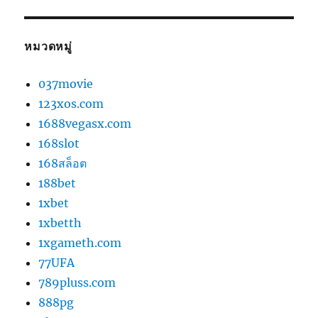
หมวดหมู่
037movie
123xos.com
1688vegasx.com
168slot
168สล็อต
188bet
1xbet
1xbetth
1xgameth.com
77UFA
789pluss.com
888pg