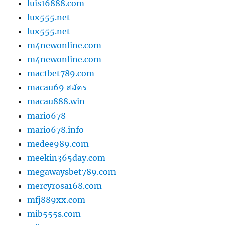
luis16888.com
lux555.net
lux555.net
m4newonline.com
m4newonline.com
mac1bet789.com
macau69 สมัคร
macau888.win
mario678
mario678.info
medee989.com
meekin365day.com
megawaysbet789.com
mercyrosa168.com
mfj889xx.com
mib555s.com