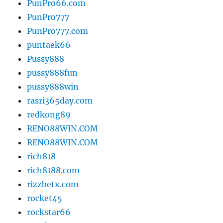
PunPro66.com
PunPro777
PunPro777.com
puntaek66
Pussy888
pussy888fun
pussy888win
rasri365day.com
redkong89
RENO88WIN.COM
RENO88WIN.COM
rich818
rich8188.com
rizzbetx.com
rocket45
rockstar66