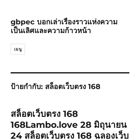
gbpec บอกเล่าเรื่องราวแห่งความ
เป็นเลิศและความก้าวหน้า
เมนู
ป้ายกำกับ:
สล็อตเว็บตรง 168
สล็อตเว็บตรง 168
168Lambo.love 28 มิถุนายน
24 สล็อตเว็บตรง 168 ฉลองเว็บ