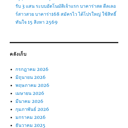
รับ 3 แสน ระบบอัตโนมัติเจ้าแรก บาคาร่าสด ดีลเลอ
ร์สาวสวย บาคาร่า168 สมัครไว ได้โปรใหญ่ ใช้สิทธิ์
ทันใจ 15 สิงหา 2569
คลังเก็บ
กรกฎาคม 2026
มิถุนายน 2026
พฤษภาคม 2026
เมษายน 2026
มีนาคม 2026
กุมภาพันธ์ 2026
มกราคม 2026
ธันวาคม 2025