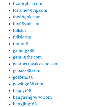
fizz169bet.com
fortune99vip.com
fox689ok.com
fox689ok.com
fullslot
fullslotpg
funny18
gaojing888
gem99ths.com
goatbetroyalcasino.com
gobaza88.com
golden456
gowingo88.com
happy168
hengheng9899.com
hengjing168