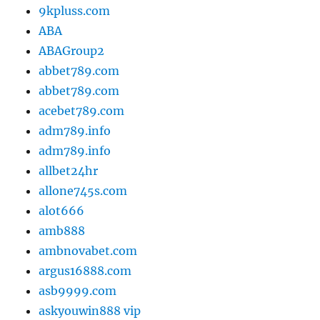
9kpluss.com
ABA
ABAGroup2
abbet789.com
abbet789.com
acebet789.com
adm789.info
adm789.info
allbet24hr
allone745s.com
alot666
amb888
ambnovabet.com
argus16888.com
asb9999.com
askyouwin888 vip