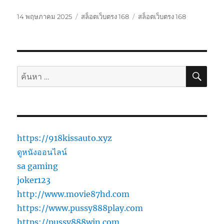
เขียน
หมวด
ป้าย
14 พฤษภาคม 2025
สล็อตเว็บตรง 168
สล็อตเว็บตรง 168
เมื่อ
หมู่
กำกับ
ค้นห
ค้นหา:
https://918kissauto.xyz
ดูหนังออนไลน์
sa gaming
joker123
http://www.movie87hd.com
https://www.pussy888play.com
https://pussy888win.com