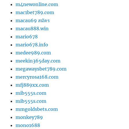
m4newonline.com
mac1bet789.com
macau69 สมัคร
macau888.win
mario678
mario678.info
medee989.com
meekin365day.com
megawaysbet789.com
mercyrosa168.com
mfj889xx.com
mib555s.com
mib555s.com
mmgoldsbets.com
monkey789
mono1688