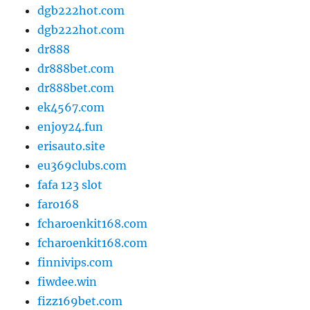
dgb222hot.com
dgb222hot.com
dr888
dr888bet.com
dr888bet.com
ek4567.com
enjoy24.fun
erisauto.site
eu369clubs.com
fafa 123 slot
faro168
fcharoenkit168.com
fcharoenkit168.com
finnivips.com
fiwdee.win
fizz169bet.com