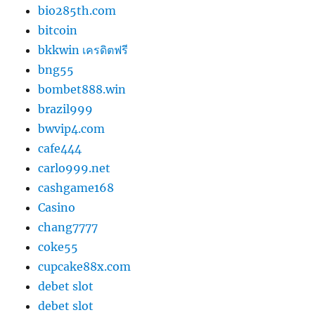
bio285th.com
bitcoin
bkkwin เครดิตฟรี
bng55
bombet888.win
brazil999
bwvip4.com
cafe444
carlo999.net
cashgame168
Casino
chang7777
coke55
cupcake88x.com
debet slot
debet slot