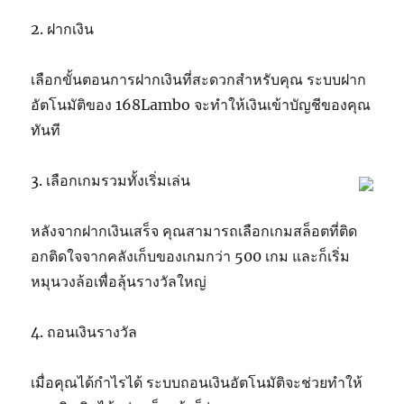
2. ฝากเงิน
เลือกขั้นตอนการฝากเงินที่สะดวกสำหรับคุณ ระบบฝาก
อัตโนมัติของ 168Lambo จะทำให้เงินเข้าบัญชีของคุณ
ทันที
3. เลือกเกมรวมทั้งเริ่มเล่น
หลังจากฝากเงินเสร็จ คุณสามารถเลือกเกมสล็อตที่ติด
อกติดใจจากคลังเก็บของเกมกว่า 500 เกม และก็เริ่ม
หมุนวงล้อเพื่อลุ้นรางวัลใหญ่
4. ถอนเงินรางวัล
เมื่อคุณได้กำไรได้ ระบบถอนเงินอัตโนมัติจะช่วยทำให้