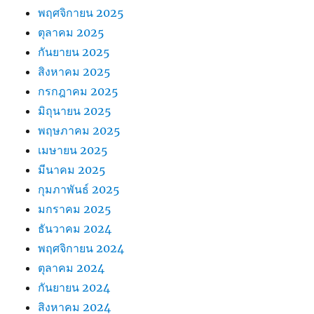
พฤศจิกายน 2025
ตุลาคม 2025
กันยายน 2025
สิงหาคม 2025
กรกฎาคม 2025
มิถุนายน 2025
พฤษภาคม 2025
เมษายน 2025
มีนาคม 2025
กุมภาพันธ์ 2025
มกราคม 2025
ธันวาคม 2024
พฤศจิกายน 2024
ตุลาคม 2024
กันยายน 2024
สิงหาคม 2024