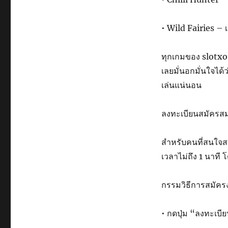
• Wild Fairies –
ทุกเกมของ slotxo
เลยมั่นอกมั่นใจได้
เล่นแน่นอน
ลงทะเบียนสมัครสมาช
สำหรับคนที่สนใจสา
เวลาไม่ถึง 1 นาที โ
กรรมวิธีการสมัครง
• กดปุ่ม “ลงทะเบีย