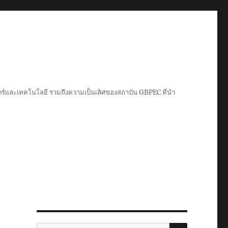
ตร์และเทคโนโลยี รวมถึงความเป็นเลิศของสถาบัน GBPEC ที่นำ
ค้นหา
ค้นหา: