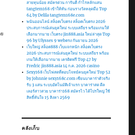
สายทุนน้อย สมัครด่วน การันตี กำไรหลักแสน
tangtem168 เข้าให้ทัน ก่อนรางวัลหลุดมือ Top
64 by Delila tangtem168e.com
พนันออนไลน์ สล็อตเว็บตรง สล็อตเว็บตรง 2026
ประสบการณ์เล่นยุคใหม่ ระบบเสถียร พร้อมเกมให้
ดย
เลือกมากมาย เว็บตรง jin888.asia ใหม่ล่าสุด Top
96 by Ulysses 9 webตรง กันยายน 2026
เว็บใหญ่ สล็อต888 เว็บแจกหนัก สล็อตเว็บตรง
2026 ประสบการณ์เล่นยุคใหม่ ระบบเสถียร พร้อม
เกมให้เลือกมากมาย เครดิตฟรี Top 47 by
Fredric jin888.asia 14 ก.ค. 2026 casino
Sexy168 เว็บไพ่สดที่ตอบโจทย์คนยุคใหม่ Top 52
by Johnnie sexy168c.com เซียนบาคาร่าตัวจริง
รับ 3 แสน ระบบอัตโนมัติเจ้าแรก บาคาร่าสด ดีล
เลอร์สาวสวย บาคาร่า168 สมัครไว ได้โปรใหญ่ ใช้
สิทธิ์ทันใจ 15 สิงหา 2569
คลังเก็บ