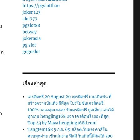
https://pgslotth.io
joker 123
slot777
ม
pgslot88
betway
jokerasia
pg slot
าก
gogoslot
เรื่องล่าสุด
เครดิตฟรี 20 August 26 เครดิตฟรี เกมเดิมพัน ที่
สร้างความบันเทิง ดีที่สุด โปรโมชั่นเครดิตฟรี
100% กล่องสุ่มเฮงเฮง รับเครดิตฟรี ยูสเดียว เล่นได้
ก
ทุกเกม hengjing168 แจก เครดิตฟรี เยอะที่สุด
Top 43 by Maya hengjing168d.com
Tangtem168 5 ก.ย. 69 สล็อตเว็บตรง คาสิโน
ครบทุกค่าย เข้าเล่นง่าย ฟีลดี วันเกิดนี้พี่จัดให้ 300