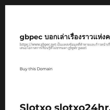
gbpec บอกเล่าเรื่องราวแห่ง
https://www.gbpec.net เป็นแหล่งข้อมูลที่ท้าทายและก้าวหน้าเ
เสนอโอกาสการเรียนรู้ที่ไม่ธรรมดา gbpec pauri
Buy this Domain
Slotxo slotxo24hr.