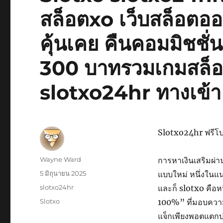
สล็อตxo เว็บสล็อตออ
คุ้นเคย คืนคอมมิชชั่
300 บาทรวมเกมสล็อต
slotxo24hr ทางเข้า
Slotxo24hr ฟรีโบน
ผู้
Wayne Ward
การหาเงินเสริมผ่
เขียน
เขียน
5 มิถุนายน 2025
แบบใหม่ หนึ่งในแน
เมื่อ
หมวด
slotxo24hr
และก็ slotxo คือหน
หมู่
ป้าย
Slotxo
100%” ที่มอบความคุ้
กำกับ
แจ็กเพียงพอตแตกบ่