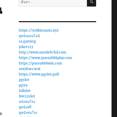
น
https://918kissauto.xyz
ดูหนังออนไลน์
sa gaming
joker123
http://www.movie87hd.com
https://www.pussy888play.com
https://pussy888win.com
sexybaccarat
https://www.pgslot.golf
pgslot
pg99
fullslot
live22slot
หนังชนโรง
ดูหนังฟรี
ดูหนังชนโรง
าย