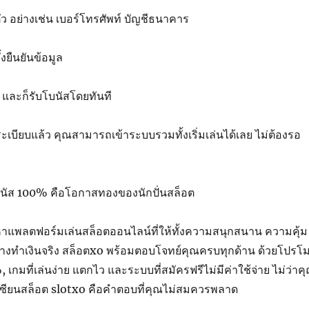
ัว อย่างเช่น เบอร์โทรศัพท์ บัญชีธนาคาร
้งยืนยันข้อมูล
น และก็รับโบนัสโดยทันที
ะเบียบแล้ว คุณสามารถเข้าระบบรวมทั้งเริ่มเล่นได้เลย ไม่ต้องรอ
นัส 100% คือโอกาสทองของนักปั่นสล็อต
แพลตฟอร์มเล่นสล็อตออนไลน์ที่ให้ทั้งความสนุกสนาน ความคุ้ม
ทางทำเงินจริง สล็อตxo พร้อมตอบโจทย์คุณครบทุกด้าน ด้วยโปรโ
, เกมที่เล่นง่าย แตกไว และระบบที่สมัครฟรีไม่มีค่าใช้จ่าย ไม่ว่าค
อเซียนสล็อต slotxo คือคำตอบที่คุณไม่สมควรพลาด