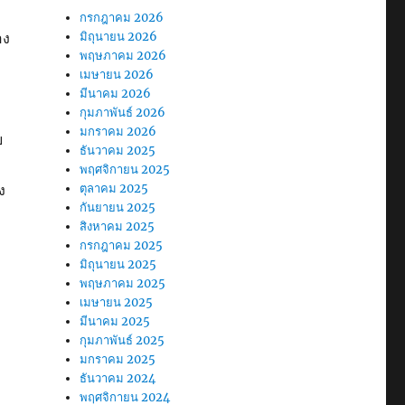
กรกฎาคม 2026
อง
มิถุนายน 2026
พฤษภาคม 2026
เมษายน 2026
มีนาคม 2026
กุมภาพันธ์ 2026
มกราคม 2026
ย
ธันวาคม 2025
พฤศจิกายน 2025
ง
ตุลาคม 2025
กันยายน 2025
สิงหาคม 2025
กรกฎาคม 2025
มิถุนายน 2025
พฤษภาคม 2025
เมษายน 2025
มีนาคม 2025
กุมภาพันธ์ 2025
มกราคม 2025
ธันวาคม 2024
พฤศจิกายน 2024