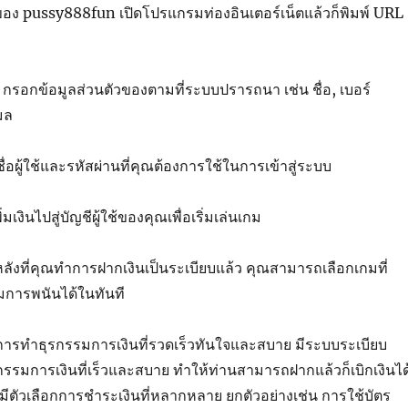
กของ pussy888fun เปิดโปรแกรมท่องอินเตอร์เน็ตแล้วก็พิมพ์ URL
 กรอกข้อมูลส่วนตัวของตามที่ระบบปรารถนา เช่น ชื่อ, เบอร์
มล
งชื่อผู้ใช้และรหัสผ่านที่คุณต้องการใช้ในการเข้าสู่ระบบ
มเงินไปสู่บัญชีผู้ใช้ของคุณเพื่อเริ่มเล่นเกม
ยหลังที่คุณทำการฝากเงินเป็นระเบียบแล้ว คุณสามารถเลือกเกมที่
่มการพนันได้ในทันที
การทำธุรกรรมการเงินที่รวดเร็วทันใจและสบาย มีระบบระเบียบ
รมการเงินที่เร็วและสบาย ทำให้ท่านสามารถฝากแล้วก็เบิกเงินได
้ยังมีตัวเลือกการชำระเงินที่หลากหลาย ยกตัวอย่างเช่น การใช้บัตร