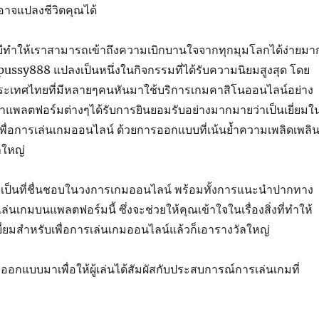
ีอาจแปลงชีวิตคุณได้
ยีทำให้เราสามารถเข้าถึงความเบิกบานใจจากทุกมุมโลกได้ง่ายมา
ม pussy888 แปลงเป็นหนึ่งในกิจกรรมที่ได้รับความนิยมสูงสุด โดย
ประเทศไทยที่มีหลายๆคนหันมาใช้บริการเกมคาสิโนออนไลน์อย่าง
แพลตฟอร์มต่างๆได้รับการยินยอมรับอย่างมากมายว่าเป็นเยี่ยมใ
รับเพื่อการเล่นเกมออนไลน์ ด้วยการออกแบบที่เน้นย้ำความเพลิดเพลิ
ใหญ่
เป็นที่ชื่นชอบในวงการเกมออนไลน์ พร้อมทั้งการแนะนำปากทาง
เล่นเกมบนแพลตฟอร์มนี้ ซึ่งจะช่วยให้คุณเข้าใจในเรื่องสิ่งที่ทำให้
เยี่ยมสำหรับเพื่อการเล่นเกมออนไลน์แล้วก็เอารางวัลใหญ่
รออกแบบมาเพื่อให้ผู้เล่นได้สัมผัสกับประสบการณ์การเล่นเกมที่