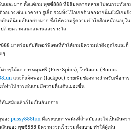
ล่นเยอะมาก ตั้งแต่เกม พุซซี่888 ที่มีธีมหลากหลาย ไปจนกระทั่งเก
อย่างเช่น บาคาร่า รูเล็ต รวมทั้งโป๊กเกอร์ นอกจากนั้นยังมีเกมยิ
เป็นที่นิยมเป็นอย่างมาก ซึ่งให้ความรู้ความเข้าใจสึกเหมือนอยู่ใน
็มไปด้วยความสนุกสนานและรางวัล
88 มาพร้อมกับฟีเจอร์พิเศษที่ทำให้เกมมีความน่าดึงดูดใจและก็
อยๆ
ร์ต่างๆได้แก่ การหมุนฟรี (Free Spins), โบนัสเกม (Bonus
88fun
และก็แจ็คพอต (Jackpot) ช่วยเพิ่มช่องทางสำหรับเพื่อการ
็ทำให้การเล่นเกมมีความตื่นเต้นเยอะขึ้น
่ทันสมัยแล้วก็ไม่เป็นอันตราย
คัญของ
pussy888fun
คือระบบการพนันที่ล้ำสมัยและไม่เป็นอันตรา
นของ พุซซี่888 มีความรวดเร็วรวมทั้งสบาย ทำให้ผู้เล่น