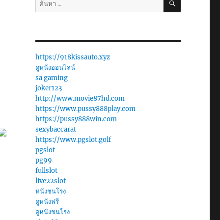
https://918kissauto.xyz
ดูหนังออนไลน์
sa gaming
joker123
http://www.movie87hd.com
https://www.pussy888play.com
https://pussy888win.com
sexybaccarat
https://www.pgslot.golf
pgslot
pg99
fullslot
live22slot
หนังชนโรง
บ
ดูหนังฟรี
ดูหนังชนโรง