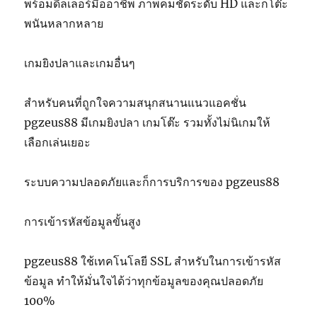
พร้อมดีลเลอร์มืออาชีพ ภาพคมชัดระดับ HD และก็โต๊ะ
พนันหลากหลาย
เกมยิงปลาและเกมอื่นๆ
สำหรับคนที่ถูกใจความสนุกสนานแนวแอคชั่น
pgzeus88 มีเกมยิงปลา เกมโต๊ะ รวมทั้งไม่นิเกมให้
เลือกเล่นเยอะ
ระบบความปลอดภัยและก็การบริการของ pgzeus88
การเข้ารหัสข้อมูลขั้นสูง
pgzeus88 ใช้เทคโนโลยี SSL สำหรับในการเข้ารหัส
ข้อมูล ทำให้มั่นใจได้ว่าทุกข้อมูลของคุณปลอดภัย
100%