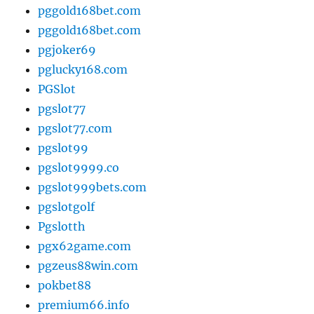
pggold168bet.com
pggold168bet.com
pgjoker69
pglucky168.com
PGSlot
pgslot77
pgslot77.com
pgslot99
pgslot9999.co
pgslot999bets.com
pgslotgolf
Pgslotth
pgx62game.com
pgzeus88win.com
pokbet88
premium66.info