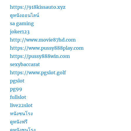
https://918kissauto.xyz
ดูหนังออนไลน์
sa gaming
joker123
http://www.movie87hd.com
https://www.pussy888play.com
https://pussy888win.com
sexybaccarat
https://www.pgslot.golf
pgslot
pg99
fullslot
live22slot
หนังชนโรง
ดูหนังฟรี
ดูหนังชนโรง