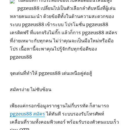
ในสมัยที่การประลองของเว็บสล็อตออนไลน์มีสูง
pgzeus88 เปลี่ยนไปเป็นตัวเลือกลำดับหนึ่งที่ผู้เล่น
หลายคนแนะนำ ด้วยข้อดีทั้งในด้านความสะดวกของ
ระบบ pgzeus88 เข้าระบบ โปรโมชั่น pgzeus88
เครดิตฟรี ที่แจกจริงไม่กั๊ก แล้วก็การ pgzeus88 สมัคร
ที่ง่ายเหมาะกับทุกคน ไม่ว่าคุณจะเป็นมือใหม่หรือมือ
โปร เนื้อหานี้จะพาคุณไปรู้จักกับทุกข้อดีของ
pgzeus88
จุดเด่นที่ทำให้ pgzeus88 เด่นเหนือคู่ต่อสู้
สมัครง่าย ไม่ซับซ้อน
เพียงแค่กรอกข้อมูลรากฐานไม่กี่บรรทัด ก็สามารถ
pgzeus88 สมัคร
ได้ทันที ระบบรองรับโทรศัพท์
เคลื่อนที่รวมทั้งคอมพิวเตอร์ พร้อมรับรองตัวตนแบบเร็ว