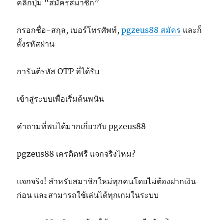
คลิกปุ่ม “สมัครสมาชิก”
กรอกชื่อ-สกุล, เบอร์โทรศัพท์,
pgzeus88 สมัคร
และก็
ตั้งรหัสผ่าน
การันตีรหัส OTP ที่ได้รับ
เข้าสู่ระบบเพื่อเริ่มต้นพนัน
คำถามที่พบได้มากเกี่ยวกับ pgzeus88
pgzeus88 เครดิตฟรี แจกจริงไหม?
แจกจริง! สำหรับสมาชิกใหม่ทุกคนโดยไม่ต้องฝากเงิน
ก่อน และสามารถใช้เล่นได้ทุกเกมในระบบ