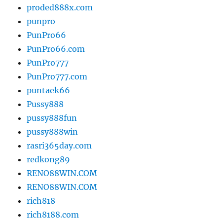
proded888x.com
punpro
PunPro66
PunPro66.com
PunPro777
PunPro777.com
puntaek66
Pussy888
pussy888fun
pussy888win
rasri365day.com
redkong89
RENO88WIN.COM
RENO88WIN.COM
rich818
rich8188.com