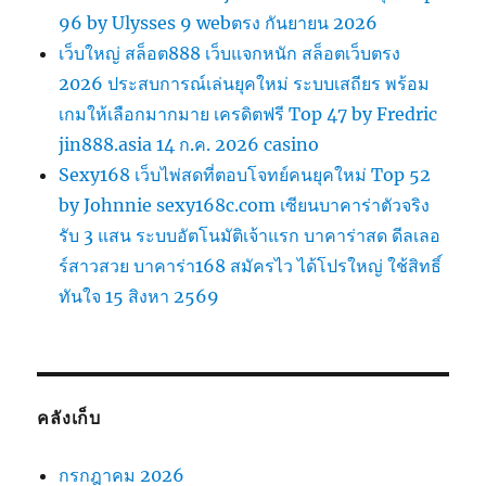
96 by Ulysses 9 webตรง กันยายน 2026
เว็บใหญ่ สล็อต888 เว็บแจกหนัก สล็อตเว็บตรง
2026 ประสบการณ์เล่นยุคใหม่ ระบบเสถียร พร้อม
เกมให้เลือกมากมาย เครดิตฟรี Top 47 by Fredric
jin888.asia 14 ก.ค. 2026 casino
Sexy168 เว็บไพ่สดที่ตอบโจทย์คนยุคใหม่ Top 52
by Johnnie sexy168c.com เซียนบาคาร่าตัวจริง
รับ 3 แสน ระบบอัตโนมัติเจ้าแรก บาคาร่าสด ดีลเลอ
ร์สาวสวย บาคาร่า168 สมัครไว ได้โปรใหญ่ ใช้สิทธิ์
ทันใจ 15 สิงหา 2569
คลังเก็บ
กรกฎาคม 2026