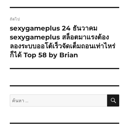
ถัดไป
sexygameplus 24 ธันวาคม
เรื่อง
ต่อ
sexygameplus สล็อตมาแรงต้อง
ไป:
ลองระบบออโต้เร็วจัดเต็มถอนเท่าไหร่
ก็ได้ Top 58 by Brian
ค้นห
ค้นหา: