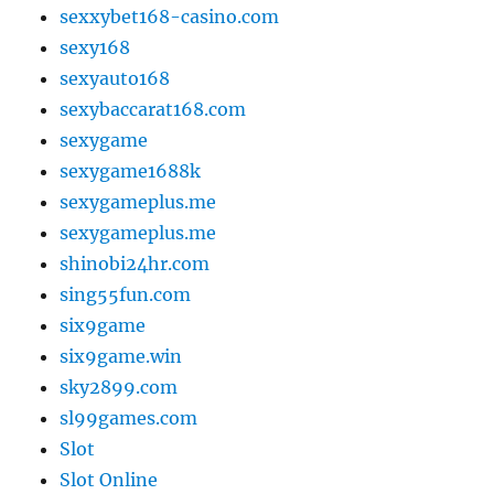
sexxybet168-casino.com
sexy168
sexyauto168
sexybaccarat168.com
sexygame
sexygame1688k
sexygameplus.me
sexygameplus.me
shinobi24hr.com
sing55fun.com
six9game
six9game.win
sky2899.com
sl99games.com
Slot
Slot Online