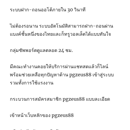
ระบบฝาก-ถอนออโต้ภายใน 30 วินาที
ไม่ต้องรอนาน ระบบอัตโนมัติสามารถฝาก-ถอนผ่าน
แบงค์ชั้นหนึ่งของไทยและก็ทรูวอลเล็ตได้แบบทันใจ
กลุ่มซัพพอร์ตดูแลตลอด 24 ชม.
มีคณะทำงานคอยให้บริการผ่านแชทสดแล้วก็ไลน์
พร้อมช่วยเหลือทุกปัญหาด้าน pgzeus88 เข้าสู่ระบบ
รวมทั้งการใช้แรงงาน
กระบวนการสมัครสมาชิก pgzeus88 แบบละเอียด
เข้าหน้าเว็บหลักของ pgzeus88