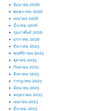
มิถุนายน 2026
พฤษภาคม 2026
เมษายน 2026
มีนาคม 2026
กุมภาพันธ์ 2026
มกราคม 2026
ธันวาคม 2025
พฤศจิกายน 2025
ตุลาคม 2025
กันยายน 2025
สิงหาคม 2025
กรกฎาคม 2025
มิถุนายน 2025
พฤษภาคม 2025
เมษายน 2025
มีนาคม 2025