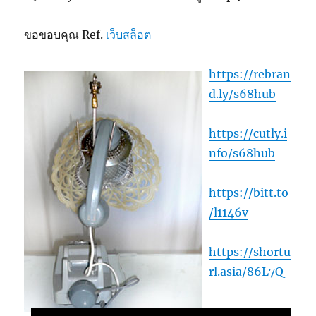
ขอขอบคุณ Ref.
เว็บสล็อต
https://rebran
d.ly/s68hub
https://cutly.i
nfo/s68hub
https://bitt.to
/l1146v
https://shortu
rl.asia/86L7Q