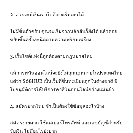
2. ควรจะมีเงินเท่าใดถึงจะเริ่มเล่นได้
ไม่มีขั้นต่ำครับ คุณจะเริ่มจากหลักสิบก็ยังได้ แล้วค่อย
ขยับขึ้นครั้งละนิดตามความพร้อมเพรียง
3. เว็บไซต์แห่งนี้ถูกต้องตามกฎหมายไหม
แม้การพนันออนไลน์จะยังไม่ถูกกฎหมายในประเทศไทย
แต่ว่า S68HUB เป็นเว็บที่ขึ้นทะเบียนถูกในต่างชาติ มี
ใบอนุมัติการให้บริการคาสิโนออนไลน์อย่างแม่นยำ
4. สมัครยากไหม จำเป็นต้องใช้ข้อมูลอะไรบ้าง
สมัครง่ายมาก ใช้แค่เบอร์โทรศัพท์ และเลขบัญชีสำหรับ
รับเงิน ไม่มีอะไรยุ่งยาก