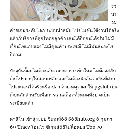
รว
บร
วม
ค่ายเกมระดับโลก ระบบนำสมัย โปรโมชั่นใช้งานได้จริง
แล้วก็บริการที่สุจริตต่อลูกค้า เล่นได้ก็ถอนได้จริง ไม่มี
เงื่อนไขแอบแฝง ไม่มีคุณค่าประเพณี ไม่มีพันธะอะไร
ก็ตาม
ปัจจุบันนี้ผมไม่ต้องเสียเวลาหาทางเข้าใหม่ ไม่ต้องสลับ
เว็บไปๆมาๆให้อ่อนเพลีย และไม่ต้องนั่งลุ้นว่าเงินที่ฝาก
ไปจะถอนได้จริงหรือเปล่า ด้วยเหตุว่าผมใช้ pgslot เป็น
เว็บหลักสำหรับเพื่อการเล่นสล็อตทั้งหมดทั้งปวงเป็น
ระเบียบแล้ว
คาสิโน เข้าสู่ระบบ ซีเกมส์68 S68hub.org 6 กุมภา
69 Tracy โอนไว ซีเกมส์68ไม่ล็อคยูส Top 70