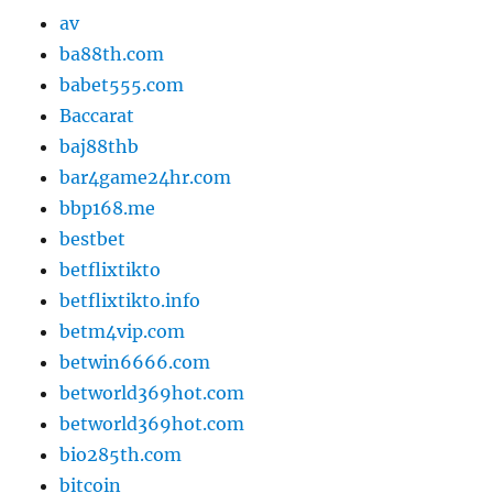
av
ba88th.com
babet555.com
Baccarat
baj88thb
bar4game24hr.com
bbp168.me
bestbet
betflixtikto
betflixtikto.info
betm4vip.com
betwin6666.com
betworld369hot.com
betworld369hot.com
bio285th.com
bitcoin