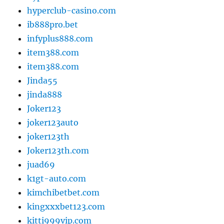
hyperclub-casino.com
ib888pro.bet
infyplus888.com
item388.com
item388.com
Jinda55
jinda888
Joker123
joker123auto
joker123th
Joker123th.com
juad69
k1gt-auto.com
kimchibetbet.com
kingxxxbet123.com
kitti999vip.com