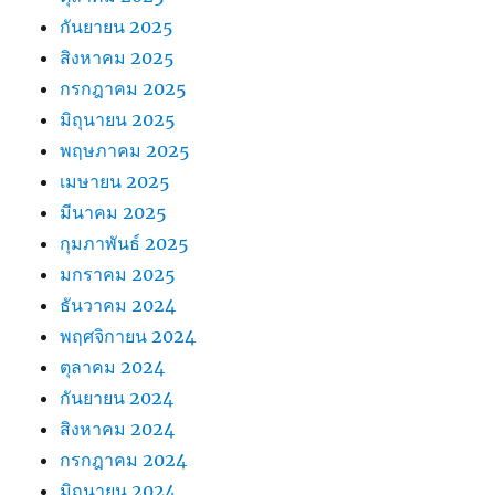
กันยายน 2025
สิงหาคม 2025
กรกฎาคม 2025
มิถุนายน 2025
พฤษภาคม 2025
เมษายน 2025
มีนาคม 2025
กุมภาพันธ์ 2025
มกราคม 2025
ธันวาคม 2024
พฤศจิกายน 2024
ตุลาคม 2024
กันยายน 2024
สิงหาคม 2024
กรกฎาคม 2024
มิถุนายน 2024