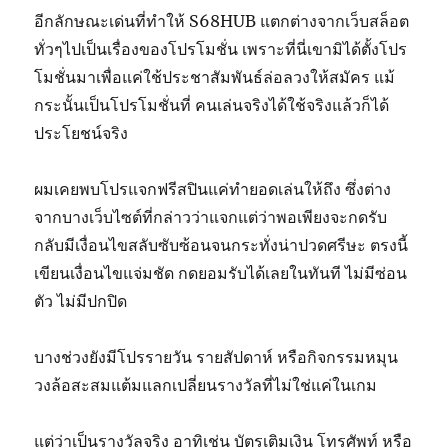
อีกลักษณะเด่นที่ทำให้ S68HUB แตกต่างจากเว็บสล็อต
ทั่วๆไปเป็นเรื่องของโปรโมชั่น เพราะที่นี่เขามิได้ตั้งโปร
โมชั่นมาเพื่อแค่ใช้ประชาสัมพันธ์ล่อลวงให้สมัคร แม้
กระนั้นเป็นโปรโมชั่นที่ คนเล่นจริงได้ใช้จริงแล้วก็ได้
ประโยชน์จริง
ผมเคยพบโปรแจกฟรีสปินแค่ทำยอดเล่นให้ถึง ซึ่งต่าง
จากบางเว็บไซต์ที่กล่าวว่าแจกแต่ว่าพอเพียงจะกดรับ
กลับมีเงื่อนไขสลับซับซ้อนจนกระทั่งน่าปวดศรีษะ ตรงนี้
เขียนเงื่อนไขแจ่มชัด กดยอมรับได้เลยในทันที ไม่มีซ่อน
ตัว ไม่มีปกปิด
บางช่วงยังมีโปรรายวัน รายสัปดาห์ หรือกิจกรรมหมุน
วงล้อสะสมแต้มแลกเปลี่ยนรางวัลที่ไม่ใช่แค่ในเกม
แต่ว่าเป็นรางวัลจริง อาทิเช่น บัตรเติมเงิน โทรศัพท์ หรือ