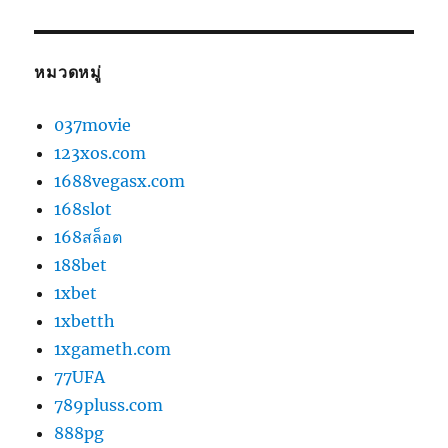
หมวดหมู่
037movie
123xos.com
1688vegasx.com
168slot
168สล็อต
188bet
1xbet
1xbetth
1xgameth.com
77UFA
789pluss.com
888pg