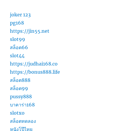
joker 123
pg168
https://jin55.net
slot99
สล็อต66
slot44
https://judhai168.co
https://bonus888.life
สล็อต888
สล็อต99
pussy888
บาคาร่า168
slotxo
สล็อตทดลอง
หนังโป๊ไทย