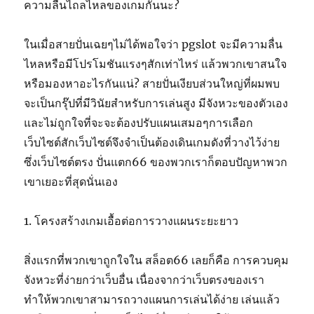
ความลื่นไถลไหลของเกมกันนะ?
ในเมื่อสายปั่นเฉยๆไม่ได้พอใจว่า pgslot จะมีความลื่น
ไหลหรือมีโปรโมชันแรงๆสักเท่าไหร่ แล้วพวกเขาสนใจ
หรือมองหาอะไรกันแน่? สายปั่นเงียบส่วนใหญ่ที่ผมพบ
จะเป็นกรุ๊ปที่มีวินัยสำหรับการเล่นสูง มีจังหวะของตัวเอง
และไม่ถูกใจที่จะจะต้องปรับแผนเสมอๆการเลือก
เว็บไซต์สักเว็บไซต์จึงจำเป็นต้องเดินเกมดังที่วางไว้ง่าย
ซึ่งเว็บไซต์ตรง ปั่นแตก66 ของพวกเราก็ตอบปัญหาพวก
เขาเยอะที่สุดนั่นเอง
1. โครงสร้างเกมเอื้อต่อการวางแผนระยะยาว
สิ่งแรกที่พวกเขาถูกใจใน สล็อต66 เลยก็คือ การควบคุม
จังหวะที่ง่ายกว่าเว็บอื่น เนื่องจากว่าเว็บตรงของเรา
ทำให้พวกเขาสามารถวางแผนการเล่นได้ง่าย เล่นแล้ว