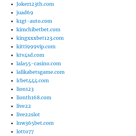
Joker123th.com
juad69
k1gt-auto.com
kimchibetbet.com
kingxxxbet123.com
kitti999vip.com
ktv4sd.com
lala55-casino.com
lalikabetsgame.com
lcbet444.com
lion123
lionth168.com
live22
live22slot
lnw365bet.com
lotto77