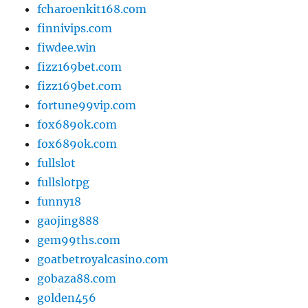
fcharoenkit168.com
finnivips.com
fiwdee.win
fizz169bet.com
fizz169bet.com
fortune99vip.com
fox689ok.com
fox689ok.com
fullslot
fullslotpg
funny18
gaojing888
gem99ths.com
goatbetroyalcasino.com
gobaza88.com
golden456