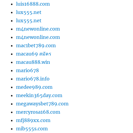
luis16888.com
lux555.net
lux555.net
m4newonline.com
m4newonline.com
mac1bet789.com
macau69 สมัคร
macau888.win
mario678
mario678.info
medee989.com
meekin365day.com
megawaysbet789.com
mercyrosa168.com
mfj889xx.com
mib555s.com