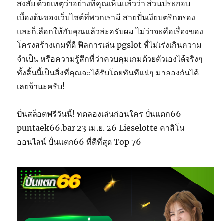
สงสัย ด้วยเหตุว่าอย่างที่คุณเห็นแล้วว่า ส่วนประกอบ
เบื้องต้นของเว็บไซต์ที่พวกเรามี สายปั่นเงียบตรึกตรอง
และก็เลือกให้กับคุณแล้วล่ะครับผม ไม่ว่าจะคือเรื่องของ
โครงสร้างเกมที่ดี ฟีลการเล่น pgslot ที่ไม่เร่งเกินความ
จำเป็น หรือความรู้สึกที่ว่าควบคุมเกมด้วยตัวเองได้จริงๆ
ทั้งสิ้นนี้เป็นสิ่งที่คุณจะได้รับโดยทันทีแน่ๆ มาลองกันได้
เลยจ้านะครับ!
ปั่นสล็อตฟรีวันนี้! ทดลองเล่นก่อนใคร ปั่นแตก66
puntaek66.bar 23 เม.ย. 26 Lieselotte คาสิโน
ออนไลน์ ปั่นแตก66 ที่ดีที่สุด Top 76