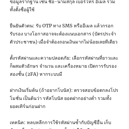
ข้อมูลรากฐาน เช่น ชื่อ-นามสกุล เบอร์โทร อีเมล รวม
ทั้งตั้งชื่อผู้ใช้
ยืนยันตัวตน: รับ OTP ทาง SMS หรืออีเมล แล้วกรอก
รับรอง บางโอกาสอาจจะต้องแนบเอกสาร (บัตรประจำ
ตัวประชาชน) เมื่อจำต้องถอนเงินมากไม่น้อยเลยทีเดียว
ตั้งรหัสผ่านและความปลอดภัย: เลือกรหัสผ่านที่ยาวและ
ก็ผสมตัวอักษร จำนวน และเครื่องหมาย เปิดการรับรอง
สองชั้น (2FA) หากระบบมี
ฝากเงินเริ่มต้น (ถ้าอยากโบนัส): ตรวจสอบข้อตกลงโปร
โมชั่น เป็นต้นว่า รหัสโบนัส ยอดฝากอย่างต่ำ รวมทั้ง
ยอดเทิร์นก่อนฝาก
เทคนิค: หลบหลีกการใช้รหัสผ่านซ้ำกับบัญชีอื่น เก็บ