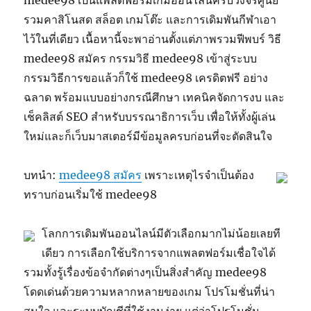
medee98 เป็นแพลตฟอร์มเกมออนไลน์ครบวงจรศูนย์
รวมคาสิโนสด สล็อต เกมโต๊ะ และการเดิมพันกีฬาเอา
ไว้ในที่เดียว เนื้อหานี้จะพาอ่านตั้งแต่ภาพรวมฟีพบร์ วิธี
medee98 สมัคร กรรมวิธี medee98 เข้าสู่ระบบ
กรรมวิธีการขอแล้วก็ใช้ medee98 เครดิตฟรี อย่าง
ฉลาด พร้อมแบบอย่างกรณีศึกษา เทคนิคจัดการงบ และ
เช็คลิสต์ SEO สำหรับบรรณาธิการเว็บ เพื่อให้ทั้งผู้เล่น
ใหม่และก็เว็บมาสเตอร์มีข้อมูลครบก่อนที่จะตัดสินใจ
บทนำ:
medee98 สมัคร
เพราะเหตุไรจำเป็นต้อง
ทราบก่อนเริ่มใช้ medee98
โลกการเดิมพันออนไลน์มีตัวเลือกมากไม่น้อยเลยที
เดียว การเลือกใช้บริการจากแพลตฟอร์มเชื่อใจได้
รวมทั้งรู้เรื่องข้อจำกัดต่างๆเป็นสิ่งสำคัญ medee98
โดดเด่นด้วยความหลากหลายของเกม โปรโมชั่นที่น่า