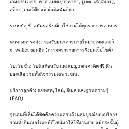
เกมครบวงจร: คาสิโนสด (บาคาร่า, รูเล็ต, เสือมังกร),
สล็อต, เกมโต๊ะ แล้วก็เดิมพันกีฬา
ระบบบัญชี: สมัครครั้งเดียวใช้งานได้ทุกรายการอาหาร
หนทางการคลัง: รองรับธนาคารภายในประเทศและก็
e-wallet ยอดฮิต (ตรวจตรารายการจริงบนเว็บไซต์)
โปรโมชั่น: โบนัสต้อนรับ แคมเปญแจกเครดิตฟรี คืน
ยอดเสีย รวมทั้งกิจกรรมเฉพาะขณะ
บริการลูกค้า: แชทสด, ไลน์, อีเมล และฐานความรู้
(FAQ)
จุดเด่นที่เห็นได้ชัดคือความครบถ้วนสมบูรณ์ของบริการ
รวมทั้งอินเทอร์เฟซที่ดีไซน์มาให้ใช้งานง่าย แม้กระนั้นผู้