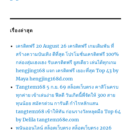
เรื่องล่าสุด
เครดิตฟรี 20 August 26 เครดิตฟรี เกมเดิมพัน ที่
สร้างความบันเทิง ดีที่สุด โปรโมชั่นเครดิตฟรี 100%
กล่องสุ่มเฮงเฮง รับเครดิตฟรี ยูสเดียว เล่นได้ทุกเกม
hengjing168 แจก เครดิตฟรี เยอะที่สุด Top 43 by
Maya hengjing168d.com
Tangtem168 5 ก.ย. 69 สล็อตเว็บตรง คาสิโนครบ
ทุกค่าย เข้าเล่นง่าย ฟีลดี วันเกิดนี้พี่จัดให้ 300 สาย
ทุนน้อย สมัครด่วน การันตี กำไรหลักแสน
tangtem168 เข้าให้ทัน ก่อนรางวัลหลุดมือ Top 64
by Delila tangtem168e.com
พนันออนไลน์ สล็อตเว็บตรง สล็อตเว็บตรง 2026