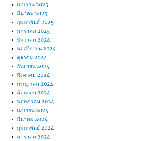
เมษายน 2025
มีนาคม 2025
กุมภาพันธ์ 2025
มกราคม 2025
ธันวาคม 2024
พฤศจิกายน 2024
ตุลาคม 2024
กันยายน 2024
สิงหาคม 2024
กรกฎาคม 2024
มิถุนายน 2024
พฤษภาคม 2024
เมษายน 2024
มีนาคม 2024
กุมภาพันธ์ 2024
มกราคม 2024