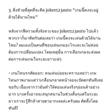
3. สิ่งท้ายที่สุดที่จะคิด joker123auto “เกมนี้คงจะอยู่
ด้วยได้นานไหม”
หลังจากฟีลรวมทั้งจังหวะของ joker123auto ไปแล้ว
พวกเราก็มาคิดกันต่อเลยว่า เกมนี้คงจะเล่นด้วยได้นาน
ไหม? ผมเองเป็นคนที่ชอบเล่นเกมอะไรและจะไม่ค่อย
ต้องการเปลี่ยนแปลง โดยเหตุนั้น การเลือกเกมจะส่งผล
ต่อการเล่นเกมในระยะยาวแน่ๆ
• เกมไหนรกตัดออก: คนเล่นบ่อยจะทราบเลยว่า เกม
ไหนภาพงามแต่ว่าเกลื่อนกลาดหน้าจอจะปัดตกทันทีเลย
ขอรับ เนื่องจากว่ามันทำให้ตอนเล่นจริงๆอ่อนล้าอย่าง
มาก บางครั้งอาจจะสนุกสนานในช่วงสั้นๆแต่ในระยะ
ยาวเราจะรู้สึกล้าสายตามากเลยล่ะครับผม ตัดทิ้งโดย
ทันที!