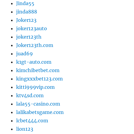
Jinda55
jinda888
Joker123
joker123auto
joker123th
Joker123th.com
juad69
k1gt-auto.com
kimchibetbet.com
kingxxxbet123.com
kitti999vip.com
ktv4sd.com
lala55-casino.com
lalikabetsgame.com
lcbet444.com
lion123