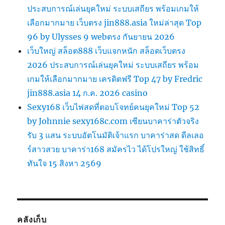
ประสบการณ์เล่นยุคใหม่ ระบบเสถียร พร้อมเกมให้
เลือกมากมาย เว็บตรง jin888.asia ใหม่ล่าสุด Top
96 by Ulysses 9 webตรง กันยายน 2026
เว็บใหญ่ สล็อต888 เว็บแจกหนัก สล็อตเว็บตรง
2026 ประสบการณ์เล่นยุคใหม่ ระบบเสถียร พร้อม
เกมให้เลือกมากมาย เครดิตฟรี Top 47 by Fredric
jin888.asia 14 ก.ค. 2026 casino
Sexy168 เว็บไพ่สดที่ตอบโจทย์คนยุคใหม่ Top 52
by Johnnie sexy168c.com เซียนบาคาร่าตัวจริง
รับ 3 แสน ระบบอัตโนมัติเจ้าแรก บาคาร่าสด ดีลเลอ
ร์สาวสวย บาคาร่า168 สมัครไว ได้โปรใหญ่ ใช้สิทธิ์
ทันใจ 15 สิงหา 2569
คลังเก็บ