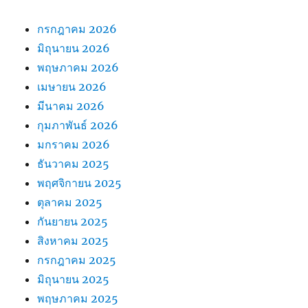
กรกฎาคม 2026
มิถุนายน 2026
พฤษภาคม 2026
เมษายน 2026
มีนาคม 2026
กุมภาพันธ์ 2026
มกราคม 2026
ธันวาคม 2025
พฤศจิกายน 2025
ตุลาคม 2025
กันยายน 2025
สิงหาคม 2025
กรกฎาคม 2025
มิถุนายน 2025
พฤษภาคม 2025