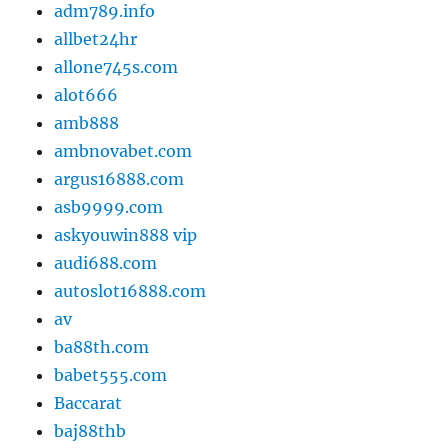
adm789.info
allbet24hr
allone745s.com
alot666
amb888
ambnovabet.com
argus16888.com
asb9999.com
askyouwin888 vip
audi688.com
autoslot16888.com
av
ba88th.com
babet555.com
Baccarat
baj88thb