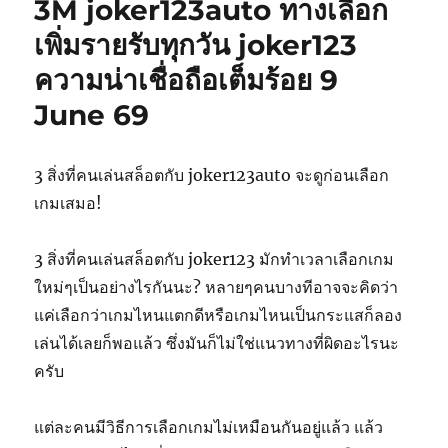
3M joker123auto ทางเลือก
เพิ่มรายรับทุกวัน joker123
ความน่าเชื่อถือเต็มร้อย 9
June 69
3 สิ่งที่คนเล่นสล็อตกับ joker123auto จะดูก่อนเลือก
เกมเสมอ!
3 สิ่งที่คนเล่นสล็อตกับ joker123 มักทำเวลาเลือกเกม
ใหม่ๆเป็นอย่างไรกันนะ? หลายๆคนบางทีอาจจะคิดว่า
แค่เลือกว่าเกมไหนแตกดีหรือเกมไหนเป็นกระแสก็ลอง
เล่นได้เลยก็พอแล้ว ซึ่งมันก็ไม่ใช่แนวทางที่ผิดอะไรนะ
ครับ
แต่ละคนมีวิธีการเลือกเกมไม่เหมือนกันอยู่แล้ว แล้ว