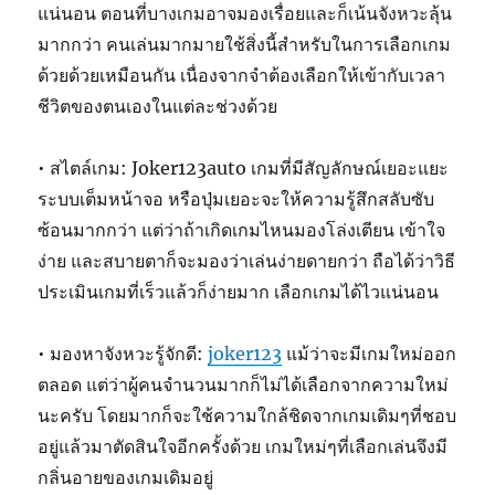
แน่นอน ตอนที่บางเกมอาจมองเรื่อยและก็เน้นจังหวะลุ้น
มากกว่า คนเล่นมากมายใช้สิ่งนี้สำหรับในการเลือกเกม
ด้วยด้วยเหมือนกัน เนื่องจากจำต้องเลือกให้เข้ากับเวลา
ชีวิตของตนเองในแต่ละช่วงด้วย
• สไตล์เกม: Joker123auto เกมที่มีสัญลักษณ์เยอะแยะ
ระบบเต็มหน้าจอ หรือปุ่มเยอะจะให้ความรู้สึกสลับซับ
ซ้อนมากกว่า แต่ว่าถ้าเกิดเกมไหนมองโล่งเตียน เข้าใจ
ง่าย และสบายตาก็จะมองว่าเล่นง่ายดายกว่า ถือได้ว่าวิธี
ประเมินเกมที่เร็วแล้วก็ง่ายมาก เลือกเกมได้ไวแน่นอน
• มองหาจังหวะรู้จักดี:
joker123
แม้ว่าจะมีเกมใหม่ออก
ตลอด แต่ว่าผู้คนจำนวนมากก็ไม่ได้เลือกจากความใหม่
นะครับ โดยมากก็จะใช้ความใกล้ชิดจากเกมเดิมๆที่ชอบ
อยู่แล้วมาตัดสินใจอีกครั้งด้วย เกมใหม่ๆที่เลือกเล่นจึงมี
กลิ่นอายของเกมเดิมอยู่