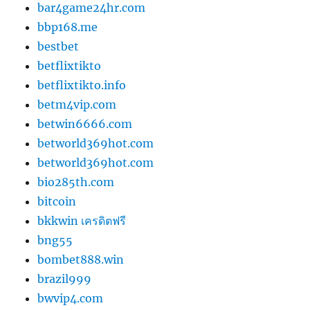
bar4game24hr.com
bbp168.me
bestbet
betflixtikto
betflixtikto.info
betm4vip.com
betwin6666.com
betworld369hot.com
betworld369hot.com
bio285th.com
bitcoin
bkkwin เครดิตฟรี
bng55
bombet888.win
brazil999
bwvip4.com