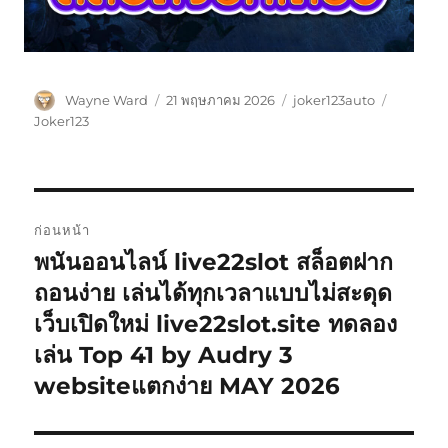
ผู้
เขียน
หมวด
ป้าย
Wayne Ward
21 พฤษภาคม 2026
joker123auto
เขียน
เมื่อ
หมู่
กำกับ
Joker123
แนะแนว
ก่อนหน้า
เรื่อง
พนันออนไลน์ live22slot สล็อตฝาก
เรื่อง
ก่อน
ถอนง่าย เล่นได้ทุกเวลาแบบไม่สะดุด
หน้า:
เว็บเปิดใหม่ live22slot.site ทดลอง
เล่น Top 41 by Audry 3
websiteแตกง่าย MAY 2026