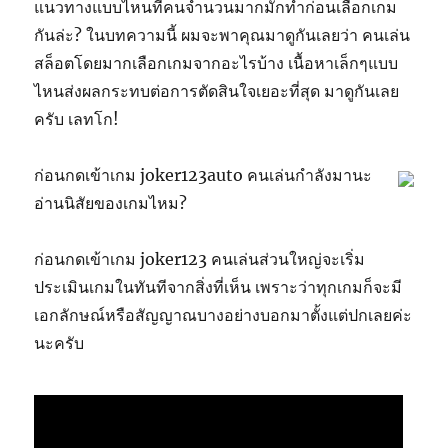
แนวทางแบบไหนที่คนจำนวนมากมักทำก่อนเลือกเกม
กันล่ะ? ในบทความนี้ ผมจะพาคุณมาดูกันเลยว่า คนเล่น
สล็อตโดยมากเลือกเกมจากอะไรบ้าง เนื้อหาเล็กๆแบบ
ไหนส่งผลกระทบต่อการตัดสินใจเยอะที่สุด มาดูกันเลย
ครับ เลทโก!
ก่อนกดเข้าเกม joker123auto คนเล่นกำลังมานะ
อ่านนิสัยของเกมไหม?
ก่อนกดเข้าเกม joker123 คนเล่นส่วนใหญ่จะเริ่ม
ประเมินเกมในทันทีจากสิ่งที่เห็น เพราะว่าทุกเกมก็จะมี
เอกลักษณ์หรือสัญญาณบางอย่างบอกมาตั้งแต่ปกเลยค่ะ
นะครับ