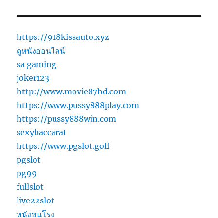
https://918kissauto.xyz
ดูหนังออนไลน์
sa gaming
joker123
http://www.movie87hd.com
https://www.pussy888play.com
https://pussy888win.com
sexybaccarat
https://www.pgslot.golf
pgslot
pg99
fullslot
live22slot
หนังชนโรง