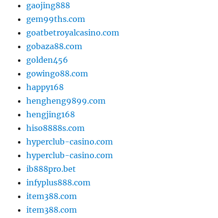
gaojing888
gem99ths.com
goatbetroyalcasino.com
gobaza88.com
golden456
gowingo88.com
happy168
hengheng9899.com
hengjing168
hiso8888s.com
hyperclub-casino.com
hyperclub-casino.com
ib888pro.bet
infyplus888.com
item388.com
item388.com