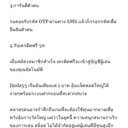
3.การันตีตัวตน
รอคอยรับรหัส OTP ผ่านทาง SMS แล้วก็กรอกรหัสเพื่อ
ยืนยันตัวตน
4.รับเครดิตฟรี 50
เมื่อสมัครสมาชิกสำเร็จ เครดิตฟรีจะเข้าสู่บัญชีผู้เล่น
ของคุณอัตโนมัติ
Jinda55 เริ่มต้นเพียงแค่ 1 บาท ลุ้นแจ็คพอตใหญ่ได้
ง่ายๆพร้อมระบบฝากถอนที่สะดวกสบาย
หลายๆคนอาจรำลึกถึงเกมที่จะต้องใช้ทุนมากมายเพื่อ
หวังลุ้นรางวัลใหญ่ แต่ว่าในยุคนี้ ความสนุกสนานร่าเริง
ของการเล่น สล็อต ไม่ได้จำกัดอยู่แค่ผู้เล่นที่มีทุนสูงอีก