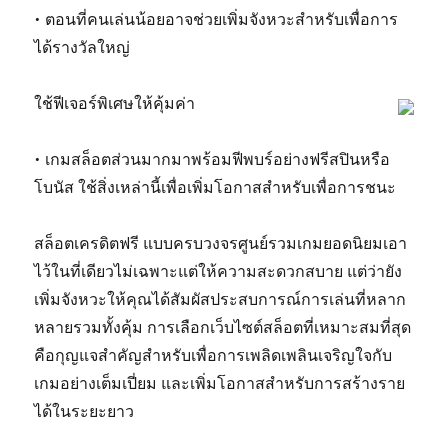
• ตอนที่คนเล่นน้อยอาจช่วยเพิ่มจังหวะสำหรับเพื่อการ
ได้รางวัลใหญ่
ใช้ฟีเจอร์พิเศษให้คุ้มค่า
• เกมสล็อตส่วนมากมาพร้อมฟีพบร์อย่างฟรีสปินหรือ
โบนัส ใช้สิ่งเหล่านี้เพื่อเพิ่มโอกาสสำหรับเพื่อการชนะ
สล็อตเครดิตฟรี แบบครบวงจรศูนย์รวมเกมยอดนิยมเอา
ไว้ในที่เดียวไม่เฉพาะแต่ให้ความสะดวกสบาย แต่ว่ายัง
เพิ่มจังหวะให้คุณได้สัมผัสประสบการณ์การเล่นที่หลาก
หลายรวมทั้งคุ้ม การเลือกเว็บไซต์สล็อตที่เหมาะสมที่สุด
คือกุญแจสำคัญสำหรับเพื่อการเพลิดเพลินเจริญใจกับ
เกมอย่างเต็มเปี่ยม และเพิ่มโอกาสสำหรับการสร้างราย
ได้ในระยะยาว