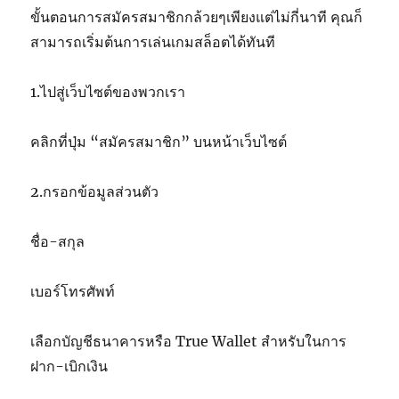
ขั้นตอนการสมัครสมาชิกกล้วยๆเพียงแต่ไม่กี่นาที คุณก็
สามารถเริ่มต้นการเล่นเกมสล็อตได้ทันที
1.ไปสู่เว็บไซต์ของพวกเรา
คลิกที่ปุ่ม “สมัครสมาชิก” บนหน้าเว็บไซต์
2.กรอกข้อมูลส่วนตัว
ชื่อ-สกุล
เบอร์โทรศัพท์
เลือกบัญชีธนาคารหรือ True Wallet สำหรับในการ
ฝาก-เบิกเงิน