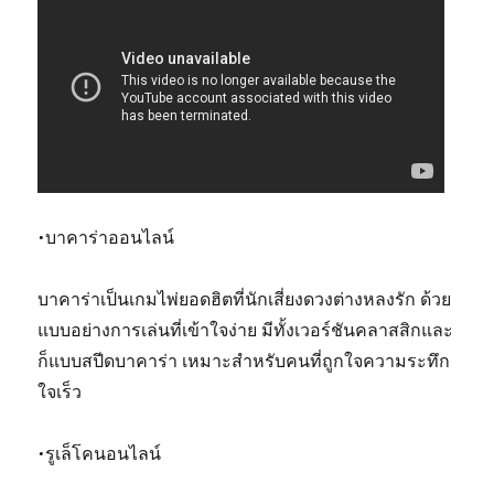
•บาคาร่าออนไลน์
บาคาร่าเป็นเกมไพ่ยอดฮิตที่นักเสี่ยงดวงต่างหลงรัก ด้วย
แบบอย่างการเล่นที่เข้าใจง่าย มีทั้งเวอร์ชันคลาสสิกและ
ก็แบบสปีดบาคาร่า เหมาะสำหรับคนที่ถูกใจความระทึก
ใจเร็ว
•รูเล็โคนอนไลน์