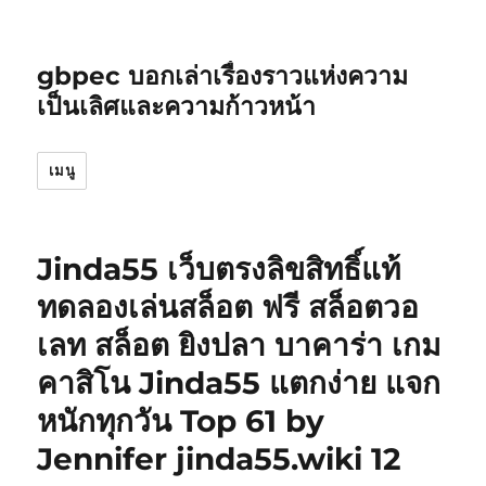
gbpec บอกเล่าเรื่องราวแห่งความ
เป็นเลิศและความก้าวหน้า
เมนู
Jinda55 เว็บตรงลิขสิทธิ์แท้
ทดลองเล่นสล็อต ฟรี สล็อตวอ
เลท สล็อต ยิงปลา บาคาร่า เกม
คาสิโน Jinda55 แตกง่าย แจก
หนักทุกวัน Top 61 by
Jennifer jinda55.wiki 12