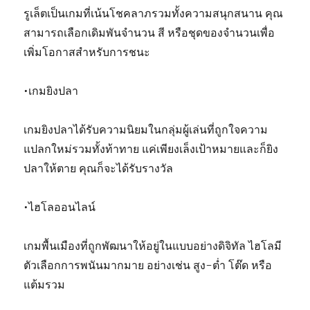
รูเล็ตเป็นเกมที่เน้นโชคลาภรวมทั้งความสนุกสนาน คุณ
สามารถเลือกเดิมพันจำนวน สี หรือชุดของจำนวนเพื่อ
เพิ่มโอกาสสำหรับการชนะ
•เกมยิงปลา
เกมยิงปลาได้รับความนิยมในกลุ่มผู้เล่นที่ถูกใจความ
แปลกใหม่รวมทั้งท้าทาย แค่เพียงเล็งเป้าหมายและก็ยิง
ปลาให้ตาย คุณก็จะได้รับรางวัล
•ไฮโลออนไลน์
เกมพื้นเมืองที่ถูกพัฒนาให้อยู่ในแบบอย่างดิจิทัล ไฮโลมี
ตัวเลือกการพนันมากมาย อย่างเช่น สูง-ต่ำ โต๊ด หรือ
แต้มรวม