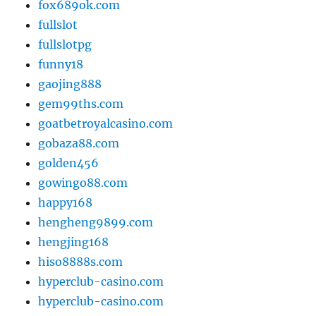
fox689ok.com
fullslot
fullslotpg
funny18
gaojing888
gem99ths.com
goatbetroyalcasino.com
gobaza88.com
golden456
gowingo88.com
happy168
hengheng9899.com
hengjing168
hiso8888s.com
hyperclub-casino.com
hyperclub-casino.com