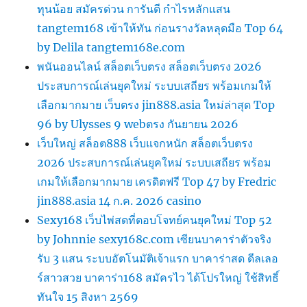
ทุนน้อย สมัครด่วน การันตี กำไรหลักแสน
tangtem168 เข้าให้ทัน ก่อนรางวัลหลุดมือ Top 64
by Delila tangtem168e.com
พนันออนไลน์ สล็อตเว็บตรง สล็อตเว็บตรง 2026
ประสบการณ์เล่นยุคใหม่ ระบบเสถียร พร้อมเกมให้
เลือกมากมาย เว็บตรง jin888.asia ใหม่ล่าสุด Top
96 by Ulysses 9 webตรง กันยายน 2026
เว็บใหญ่ สล็อต888 เว็บแจกหนัก สล็อตเว็บตรง
2026 ประสบการณ์เล่นยุคใหม่ ระบบเสถียร พร้อม
เกมให้เลือกมากมาย เครดิตฟรี Top 47 by Fredric
jin888.asia 14 ก.ค. 2026 casino
Sexy168 เว็บไพ่สดที่ตอบโจทย์คนยุคใหม่ Top 52
by Johnnie sexy168c.com เซียนบาคาร่าตัวจริง
รับ 3 แสน ระบบอัตโนมัติเจ้าแรก บาคาร่าสด ดีลเลอ
ร์สาวสวย บาคาร่า168 สมัครไว ได้โปรใหญ่ ใช้สิทธิ์
ทันใจ 15 สิงหา 2569