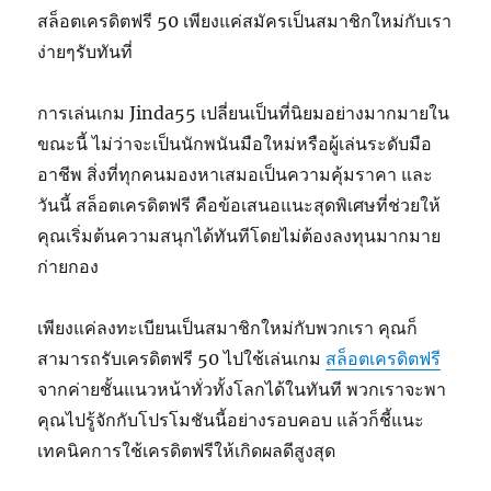
สล็อตเครดิตฟรี 50 เพียงแค่สมัครเป็นสมาชิกใหม่กับเรา
ง่ายๆรับทันที่
การเล่นเกม Jinda55 เปลี่ยนเป็นที่นิยมอย่างมากมายใน
ขณะนี้ ไม่ว่าจะเป็นนักพนันมือใหม่หรือผู้เล่นระดับมือ
อาชีพ สิ่งที่ทุกคนมองหาเสมอเป็นความคุ้มราคา และ
วันนี้ สล็อตเครดิตฟรี คือข้อเสนอแนะสุดพิเศษที่ช่วยให้
คุณเริ่มต้นความสนุกได้ทันทีโดยไม่ต้องลงทุนมากมาย
ก่ายกอง
เพียงแค่ลงทะเบียนเป็นสมาชิกใหม่กับพวกเรา คุณก็
สามารถรับเครดิตฟรี 50 ไปใช้เล่นเกม
สล็อตเครดิตฟรี
จากค่ายชั้นแนวหน้าทั่วทั้งโลกได้ในทันที พวกเราจะพา
คุณไปรู้จักกับโปรโมชันนี้อย่างรอบคอบ แล้วก็ชี้แนะ
เทคนิคการใช้เครดิตฟรีให้เกิดผลดีสูงสุด