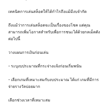
เทคนิคการเล่นสล็อตให้ได้กำไรถึงแม้มีงบจำกัด
ถึงแม้ว่าการเล่นสล็อตจะเป็นเรื่องของโชค แต่คุณ
สามารถเพิ่มโอกาสสำหรับเพื่อการชนะได้ด้วยกลเม็ดดัง
ต่อไปนี้
วางแผนการเงินก่อนเล่น
• ระบุงบประมาณที่กระจ่างแจ้งก่อนเริ่มพนัน
• เลือกเกมที่เหมาะสมกับงบประมาณ ได้แก่ เกมที่มีการ
จ่ายรางวัลบ่อยมาก
เลือกช่วงเวลาที่เหมาะสม