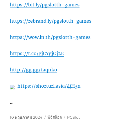
https://bit.ly/pgslotth-games
https://rebrand.ly/pgslotth-games
https://wow.in.th/pgslotth-games
https://t.co/gjCYgjOj2E
http://gg.gg/1aqnko
https://shorturl.asia/4jH3n
…
เขียน
หมวด
ป้าย
10 พฤษภาคม 2024
พีจีสล็อต
PGSlot
เมื่อ
หมู่
กำกับ