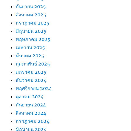
กันยายน 2025
สิงหาคม 2025
กรกฎาคม 2025
มิถุนายน 2025
พฤษภาคม 2025
เมษายน 2025
มีนาคม 2025
กุมภาพันธ์ 2025
มกราคม 2025
ธันวาคม 2024
พฤศจิกายน 2024
ตุลาคม 2024
กันยายน 2024
สิงหาคม 2024
กรกฎาคม 2024
มิถุนายน 2024