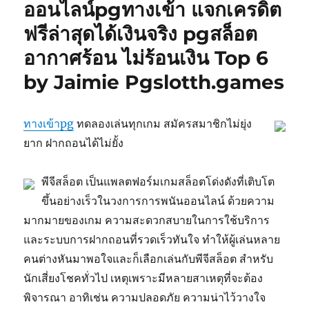
ออนไลน์pgทางเข้า แจกเครดิต
ฟรีล่าสุดได้เงินจริง pgสล็อต
อากาศร้อน ไม่ร้อนเงิน Top 6
by Jaimie Pgslotth.games
ทางเข้าpg
ทดลองเล่นทุกเกม สมัครสมาชิกไม่ยุ่ง
ยาก ฝากถอนได้ไม่ยั้ง
พีจีสล็อต เป็นแพลตฟอร์มเกมสล็อตโด่งดังที่เติบโต
ขึ้นอย่างเร็วในวงการการพนันออนไลน์ ด้วยความ
มากมายของเกม ความสะดวกสบายในการใช้บริการ
และระบบการฝากถอนที่รวดเร็วทันใจ ทำให้ผู้เล่นหลาย
คนต่างหันมาพอใจและก็เลือกเล่นกับพีจีสล็อต สำหรับ
นักเสี่ยงโชคทั่วไป เหตุเพราะมีหลายสาเหตุที่จะต้อง
พิจารณา อาทิเช่น ความปลอดภัย ความน่าไว้วางใจ