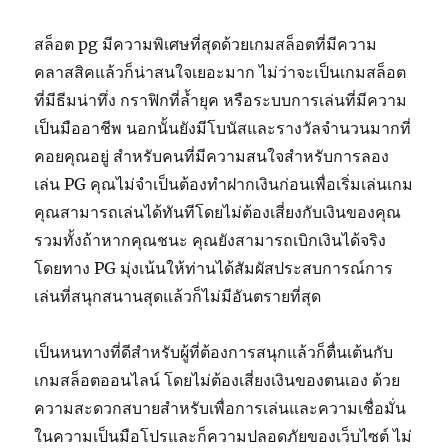
สล็อต pg มีความพิเศษที่สุดด้วยเกมสล็อตที่มีความ
คลาสสิคแล้วก็น่าสนใจเยอะมาก ไม่ว่าจะเป็นเกมสล็อต
ที่มีธีมน่าทึ่ง กราฟิกที่ล้ำยุค หรือระบบการเล่นที่มีความ
เป็นมืออาชีพ นอกนั้นยังมีโบนัสและรางวัลจำนวนมากที่
คอยคุณอยู่ สำหรับคนที่มีความสนใจสำหรับการลอง
เล่น PG คุณไม่จำเป็นต้องทำฝากเงินก่อนเพื่อเริ่มเล่นเกม
คุณสามารถเล่นได้ทันทีโดยไม่ต้องเสี่ยงกับเงินของคุณ
รวมทั้งถ้าหากคุณชนะ คุณยังสามารถเบิกเงินได้จริง
โดยทาง PG มุ่งเน้นให้ท่านได้สัมผัสประสบการณ์การ
เล่นที่สนุกสนานสุดแล้วก็ไม่มีอันตรายที่สุด
เป็นหนทางที่ดีสำหรับผู้ที่ต้องการสนุกแล้วก็ตื่นเต้นกับ
เกมสล็อตออนไลน์ โดยไม่ต้องเสี่ยงเงินของตนเอง ด้วย
ความสะดวกสบายสำหรับเพื่อการเล่นและความเชื่อมั่น
ในความเป็นมือโปรและก็ความปลอดภัยของเว็บไซต์ ไม่