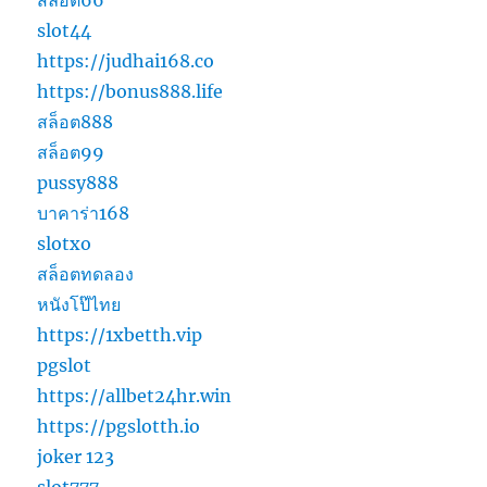
slot44
https://judhai168.co
https://bonus888.life
สล็อต888
สล็อต99
pussy888
บาคาร่า168
slotxo
สล็อตทดลอง
หนังโป๊ไทย
https://1xbetth.vip
pgslot
https://allbet24hr.win
https://pgslotth.io
joker 123
slot777