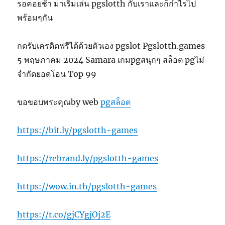
รอคอยช้า มาเริ่มเล่น pgslotth กับเราและก็กำไรไป
พร้อมๆกัน
กดรับเครดิตฟรีได้ด้วยตัวเอง pgslot Pgslotth.games
5 พฤษภาคม 2024 Samara เกมpgสนุกๆ สล็อต pgไม่
จำกัดยอดโอน Top 99
ขอขอบพระคุณby web
pgสล็อต
https://bit.ly/pgslotth-games
https://rebrand.ly/pgslotth-games
https://wow.in.th/pgslotth-games
https://t.co/gjCYgjOj2E