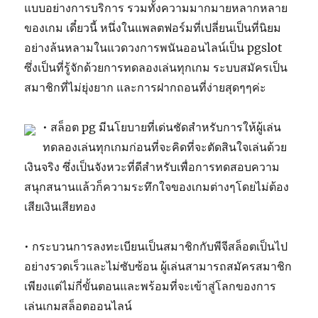
แบบอย่างการบริการ รวมทั้งความมากมายหลากหลาย
ของเกม เดี๋ยวนี้ หนึ่งในแพลตฟอร์มที่เปลี่ยนเป็นที่นิยม
อย่างล้นหลามในแวดวงการพนันออนไลน์เป็น pgslot
ซึ่งเป็นที่รู้จักด้วยการทดลองเล่นทุกเกม ระบบสมัครเป็น
สมาชิกที่ไม่ยุ่งยาก และการฝากถอนที่ง่ายสุดๆๆค่ะ
• สล็อต pg มีนโยบายที่เด่นชัดสำหรับการให้ผู้เล่น
ทดลองเล่นทุกเกมก่อนที่จะคิดที่จะตัดสินใจเล่นด้วย
เงินจริง ซึ่งเป็นจังหวะที่ดีสำหรับเพื่อการทดสอบความ
สนุกสนานแล้วก็ความระทึกใจของเกมต่างๆโดยไม่ต้อง
เสียเงินเสียทอง
• กระบวนการลงทะเบียนเป็นสมาชิกกับพีจีสล็อตเป็นไป
อย่างรวดเร็วและไม่ซับซ้อน ผู้เล่นสามารถสมัครสมาชิก
เพียงแต่ไม่กี่ขั้นตอนและพร้อมที่จะเข้าสู่โลกของการ
เล่นเกมสล็อตออนไลน์