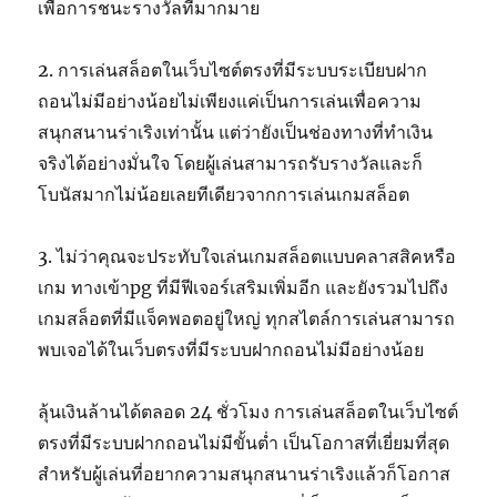
เพื่อการชนะรางวัลที่มากมาย
2. การเล่นสล็อตในเว็บไซต์ตรงที่มีระบบระเบียบฝาก
ถอนไม่มีอย่างน้อยไม่เพียงแค่เป็นการเล่นเพื่อความ
สนุกสนานร่าเริงเท่านั้น แต่ว่ายังเป็นช่องทางที่ทำเงิน
จริงได้อย่างมั่นใจ โดยผู้เล่นสามารถรับรางวัลและก็
โบนัสมากไม่น้อยเลยทีเดียวจากการเล่นเกมสล็อต
3. ไม่ว่าคุณจะประทับใจเล่นเกมสล็อตแบบคลาสสิคหรือ
เกม ทางเข้าpg ที่มีฟีเจอร์เสริมเพิ่มอีก และยังรวมไปถึง
เกมสล็อตที่มีแจ็คพอตอยู่ใหญ่ ทุกสไตล์การเล่นสามารถ
พบเจอได้ในเว็บตรงที่มีระบบฝากถอนไม่มีอย่างน้อย
ลุ้นเงินล้านได้ตลอด 24 ชั่วโมง การเล่นสล็อตในเว็บไซต์
ตรงที่มีระบบฝากถอนไม่มีขั้นต่ำ เป็นโอกาสที่เยี่ยมที่สุด
สำหรับผู้เล่นที่อยากความสนุกสนานร่าเริงแล้วก็โอกาส