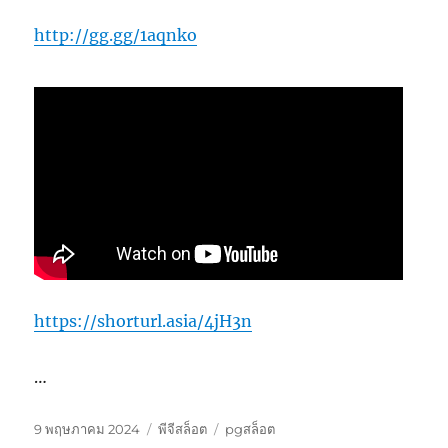
http://gg.gg/1aqnko
https://shorturl.asia/4jH3n
…
เขียน
หมวด
ป้าย
9 พฤษภาคม 2024
พีจีสล็อต
pgสล็อต