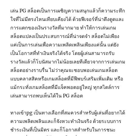
เล่น PG สล็อตเป็นการเผชิญความสนุกแล้วก็ความระทึก
ใจที่ไม่มีตรงไหนเทียบเคียงได้ ด้วยฟีเจอร์ที่น่าดึงดูดและ
การแตกของเงินรางวัลที่มากมาย ทำให้การเล่นเกม
สล็อตแปลงเป็นประสบการณ์ที่น่าจดจำ สล็อตไม่เพียง
แค่เป็นการเล่นเพื่อความเพลิดเพลินเพียงแค่นั้น แต่ยัง
เป็นโอกาสที่ทำเงินจริงได้จริง โดยผู้เล่นสามารถรับ
รางวัลแล้วก็โบนัสมากไม่น้อยเลยทีเดียวจากการเล่นเกม
สล็อตอย่างราบรื่น ไม่ว่าคุณจะชอบพอเล่นเกมสล็อต
แบบคลาสสิคหรือเกมสล็อตที่มีฟีพบร์เสริมเพิ่มเติม หรือ
แม้กระทั่งเกมสล็อตที่มีแจ็คพอตอยู่ใหญ่ ทุกสไตล์การ
เล่นสามารถพบเห็นได้ใน PG สล็อต
ทางเข้าpg เป็นทางเลือกที่สมควรสำหรับผู้เล่นที่อยากได้
ความเพลิดเพลินและก็จังหวะทำเงินจริง ด้วยระบบการ
ชำระเงินที่เป็นมิตร และก็โอกาสสำหรับในการชนะ