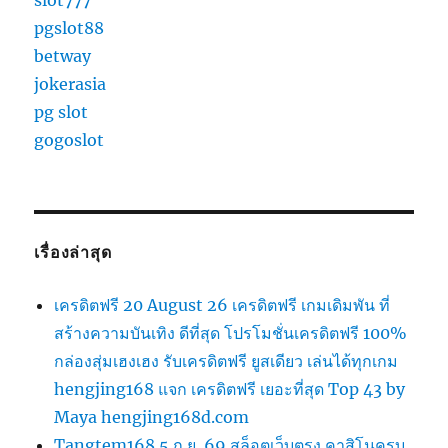
pgslot88
betway
jokerasia
pg slot
gogoslot
เรื่องล่าสุด
เครดิตฟรี 20 August 26 เครดิตฟรี เกมเดิมพัน ที่
สร้างความบันเทิง ดีที่สุด โปรโมชั่นเครดิตฟรี 100%
กล่องสุ่มเฮงเฮง รับเครดิตฟรี ยูสเดียว เล่นได้ทุกเกม
hengjing168 แจก เครดิตฟรี เยอะที่สุด Top 43 by
Maya hengjing168d.com
Tangtem168 5 ก.ย. 69 สล็อตเว็บตรง คาสิโนครบ