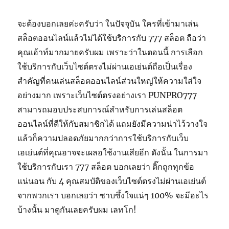
จะต้องบอกเลยค่ะครับว่า ในปัจจุบัน ใครที่เข้ามาเล่น
สล็อตออนไลน์แล้วไม่ได้ใช้บริการกับ 777 สล็อต ถือว่า
คุณเอ้าท์มากมายครับผม เพราะว่าในตอนนี้ การเลือก
ใช้บริการกับเว็บไซต์ตรงไม่ผ่านเอเย่นต์ถือเป็นเรื่อง
สำคัญที่คนเล่นสล็อตออนไลน์ส่วนใหญ่ให้ความใส่ใจ
อย่างมาก เพราะเว็บไซต์ตรงอย่างเรา PUNPRO777
สามารถมอบประสบการณ์สำหรับการเล่นสล็อต
ออนไลน์ที่ดีให้กับสมาชิกได้ แถมยังมีความน่าไว้วางใจ
แล้วก็ความปลอดภัยมากกว่าการใช้บริการกับเว็บ
เอเย่นต์ที่คุณอาจจะเผลอใช้งานเสียอีก ดังนั้น ในการมา
ใช้บริการกับเรา 777 สล็อต บอกเลยว่า ติ๊กถูกทุกข้อ
แน่นอน กับ 4 คุณสมบัติของเว็บไซต์ตรงไม่ผ่านเอเย่นต์
จากพวกเรา บอกเลยว่า ซาบซึ้งใจแน่ๆ 100% จะมีอะไร
บ้างนั้น มาดูกันเลยครับผม เลทโก!