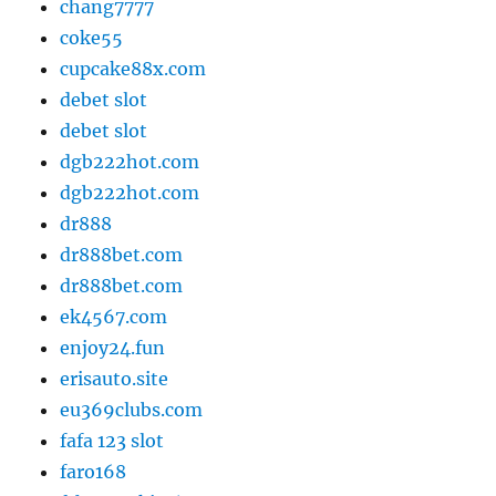
chang7777
coke55
cupcake88x.com
debet slot
debet slot
dgb222hot.com
dgb222hot.com
dr888
dr888bet.com
dr888bet.com
ek4567.com
enjoy24.fun
erisauto.site
eu369clubs.com
fafa 123 slot
faro168