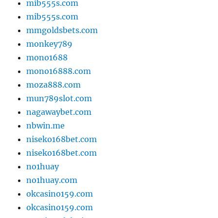
mib555s.com
mib555s.com
mmgoldsbets.com
monkey789
mono1688
mono16888.com
moza888.com
mun789slot.com
nagawaybet.com
nbwin.me
niseko168bet.com
niseko168bet.com
no1huay
no1huay.com
okcasino159.com
okcasino159.com