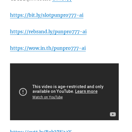
https://bit.ly/slotpunpro777-ai
https://rebrand.ly/punpro777-ai
https://wow.in.th/punpro777-ai