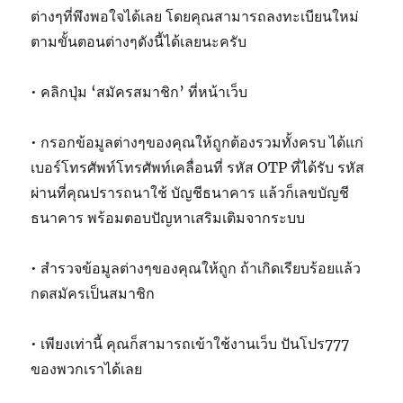
ต่างๆที่พึงพอใจได้เลย โดยคุณสามารถลงทะเบียนใหม่
ตามขั้นตอนต่างๆดังนี้ได้เลยนะครับ
• คลิกปุ่ม ‘สมัครสมาชิก’ ที่หน้าเว็บ
• กรอกข้อมูลต่างๆของคุณให้ถูกต้องรวมทั้งครบ ได้แก่
เบอร์โทรศัพท์โทรศัพท์เคลื่อนที่ รหัส OTP ที่ได้รับ รหัส
ผ่านที่คุณปรารถนาใช้ บัญชีธนาคาร แล้วก็เลขบัญชี
ธนาคาร พร้อมตอบปัญหาเสริมเติมจากระบบ
• สำรวจข้อมูลต่างๆของคุณให้ถูก ถ้าเกิดเรียบร้อยแล้ว
กดสมัครเป็นสมาชิก
• เพียงเท่านี้ คุณก็สามารถเข้าใช้งานเว็บ ปันโปร777
ของพวกเราได้เลย