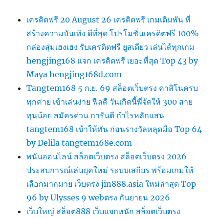
เครดิตฟรี 20 August 26 เครดิตฟรี เกมเดิมพัน ที่
สร้างความบันเทิง ดีที่สุด โปรโมชั่นเครดิตฟรี 100%
กล่องสุ่มเฮงเฮง รับเครดิตฟรี ยูสเดียว เล่นได้ทุกเกม
hengjing168 แจก เครดิตฟรี เยอะที่สุด Top 43 by
Maya hengjing168d.com
Tangtem168 5 ก.ย. 69 สล็อตเว็บตรง คาสิโนครบ
ทุกค่าย เข้าเล่นง่าย ฟีลดี วันเกิดนี้พี่จัดให้ 300 สาย
ทุนน้อย สมัครด่วน การันตี กำไรหลักแสน
tangtem168 เข้าให้ทัน ก่อนรางวัลหลุดมือ Top 64
by Delila tangtem168e.com
พนันออนไลน์ สล็อตเว็บตรง สล็อตเว็บตรง 2026
ประสบการณ์เล่นยุคใหม่ ระบบเสถียร พร้อมเกมให้
เลือกมากมาย เว็บตรง jin888.asia ใหม่ล่าสุด Top
96 by Ulysses 9 webตรง กันยายน 2026
เว็บใหญ่ สล็อต888 เว็บแจกหนัก สล็อตเว็บตรง