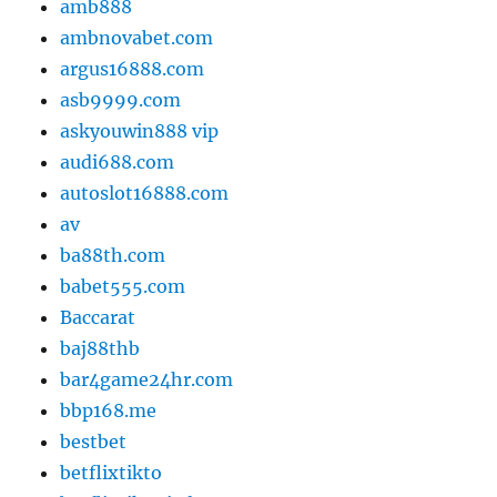
amb888
ambnovabet.com
argus16888.com
asb9999.com
askyouwin888 vip
audi688.com
autoslot16888.com
av
ba88th.com
babet555.com
Baccarat
baj88thb
bar4game24hr.com
bbp168.me
bestbet
betflixtikto