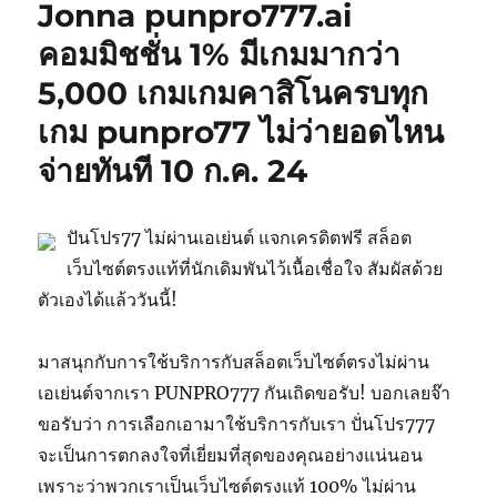
Jonna punpro777.ai
คอมมิชชั่น 1% มีเกมมากว่า
5,000 เกมเกมคาสิโนครบทุก
เกม punpro77 ไม่ว่ายอดไหน
จ่ายทันที 10 ก.ค. 24
ปันโปร77 ไม่ผ่านเอเย่นต์ แจกเครดิตฟรี สล็อต
เว็บไซต์ตรงแท้ที่นักเดิมพันไว้เนื้อเชื่อใจ สัมผัสด้วย
ตัวเองได้แล้ววันนี้!
มาสนุกกับการใช้บริการกับสล็อตเว็บไซต์ตรงไม่ผ่าน
เอเย่นต์จากเรา PUNPRO777 กันเถิดขอรับ! บอกเลยจ๊า
ขอรับว่า การเลือกเอามาใช้บริการกับเรา ปั่นโปร777
จะเป็นการตกลงใจที่เยี่ยมที่สุดของคุณอย่างแน่นอน
เพราะว่าพวกเราเป็นเว็บไซต์ตรงแท้ 100% ไม่ผ่าน