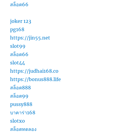
สล็อต66
joker 123
pg168
https://jin55.net
slot99
สล็อต66
slot44
https://judhai168.co
https://bonus888.life
สล็อต888
สล็อต99
pussy888
บาคาร่า168
slotxo
สล็อตทดลอง