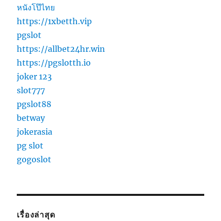
หนังโป๊ไทย
https://1xbetth.vip
pgslot
https://allbet24hr.win
https://pgslotth.io
joker 123
slot777
pgslot88
betway
jokerasia
pg slot
gogoslot
เรื่องล่าสุด