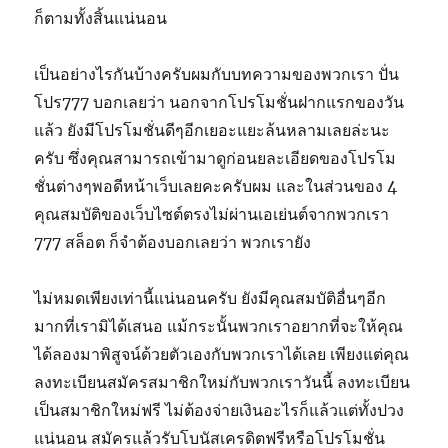
ก็ตามทั้งสิ้นแน่นอน
เป็นอย่างไรกันบ้างครับผมกับบทความของพวกเรา ปั่น
โปร777 บอกเลยว่า นอกจากโปรโมชั่นฝากแรกของวัน
แล้ว ยังมีโปรโมชั่นดีๆอีกเยอะแยะล้นหลามเลยล่ะนะ
ครับ ซึ่งคุณสามารถเข้ามาดูก่อนยละเอียดของโปรโม
ชั่นต่างๆพอดีหน้าเว็บเลยคะครับผม และในส่วนของ 4
คุณสมบัติของเว็บไซต์ตรงไม่ผ่านเอเย่นต์จากพวกเรา
777 สล็อต ก็จำต้องบอกเลยว่า พวกเรายัง
ไม่หมดเพียงเท่านี้แน่นอนครับ ยังมีคุณสมบัติอื่นๆอีก
มากที่เรามิได้เสนอ แม้กระนั้นพวกเราอยากที่จะให้คุณ
ได้ลองมาพิสูจน์ด้วยตัวเองกับพวกเราได้เลย เพียงแต่คุณ
ลงทะเบียนสมัครสมาชิกใหม่กับพวกเราวันนี้ ลงทะเบียน
เป็นสมาชิกใหม่ฟรี ไม่ต้องจ่ายเงินอะไรก็แล้วแต่ทั้งปวง
แน่นอน สมัครแล้วรับโบนัสเครดิตฟรีหรือโปรโมชั่น