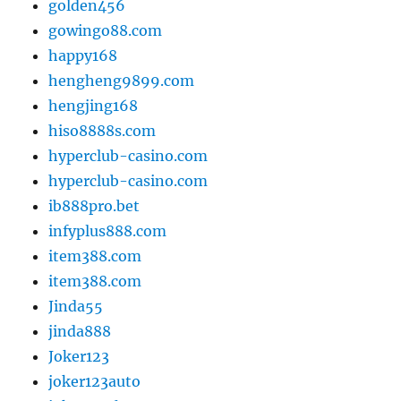
golden456
gowingo88.com
happy168
hengheng9899.com
hengjing168
hiso8888s.com
hyperclub-casino.com
hyperclub-casino.com
ib888pro.bet
infyplus888.com
item388.com
item388.com
Jinda55
jinda888
Joker123
joker123auto