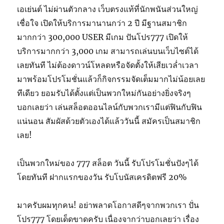
เอเย่นต์ ไม่ผ่านตัวกลาง เว็บตรงแท้ที่นักพนันส่วนใหญ่
เชื่อใจ เปิดให้บริการมานานกว่า 2 ปี มีฐานสมาชิก
มากกว่า 300,000 USER มีเกม ปันโปร777 เปิดให้
บริการมากกว่า 3,000 เกม สามารถเล่นบนเว็บไซต์ได้
เลยทันที ไม่ต้องดาวน์โหลดหรือจัดตั้งให้เสียเวล่ำเวลา
มาพร้อมโปรโมชั่นแล้วก็กิจกรรมจัดเต็มมากไม่น้อยเลย
ทีเดียว ยอมรับได้ตั้งแต่เป็นพวกใหม่กันอย่างยิ่งจริงๆ
บอกเลยว่า เล่นสล็อตออนไลน์กับพวกเรามีแต่ฟินกับฟิน
แน่นอน สัมผัสด้วยตัวเองได้แล้ววันนี้ สมัครเป็นสมาชิก
เลย!
เป็นพวกใหม่ของ 777 สล็อต วันนี้ รับโปรโมชั่นปังๆได้
โดยทันที ฝากแรกของวัน รับโบนัสเครดิตฟรี 20%
มาครับผมทุกคน! อย่าพลาดโอกาสดีๆจากพวกเรา ปั่น
โปร777 โดยเด็ดขาดครับ เนื่องจากว่าบอกเลยว่า เรื่อง