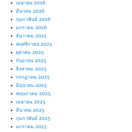
เมษายน 2026
มีนาคม 2026
กุมภาพันธ์ 2026
มกราคม 2026
ธันวาคม 2025
พฤศจิกายน 2025
ตุลาคม 2025
กันยายน 2025
สิงหาคม 2025
กรกฎาคม 2025
มิถุนายน 2025
พฤษภาคม 2025
เมษายน 2025
มีนาคม 2025
กุมภาพันธ์ 2025
มกราคม 2025