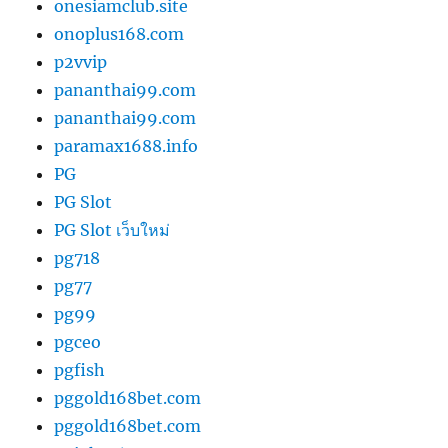
onesiamclub.site
onoplus168.com
p2vvip
pananthai99.com
pananthai99.com
paramax1688.info
PG
PG Slot
PG Slot เว็บใหม่
pg718
pg77
pg99
pgceo
pgfish
pggold168bet.com
pggold168bet.com