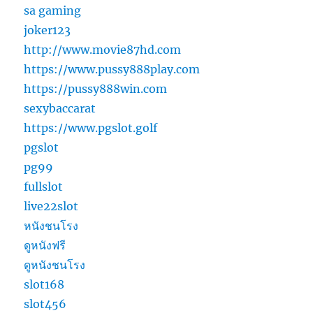
sa gaming
joker123
http://www.movie87hd.com
https://www.pussy888play.com
https://pussy888win.com
sexybaccarat
https://www.pgslot.golf
pgslot
pg99
fullslot
live22slot
หนังชนโรง
ดูหนังฟรี
ดูหนังชนโรง
slot168
slot456