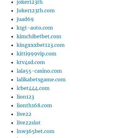
joker123th
Joker123th.com
juad69
k1gt-auto.com
kimchibetbet.com
kingxxxbet123.com
kitti999vip.com
ktv4sd.com
lala55-casino.com
lalikabetsgame.com
lcbet444.com
lion123
lionth168.com
live22
live22slot
lnw365bet.com