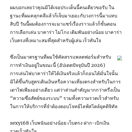
ผมบอกเลยว่าคุณมิได้เจอประเด็นนี้คนเดียวขอรับ ใน
ฐานะที่ผมคลุกคลีแล้วก็เจ็บมาเยอะกับวงการนี้มาแทบ
สิบปี วันนี้ผมต้องการจะมาแชร์เรื่องราวแล้วก็ขั้นตอน
การเลือกเล่น บาคาร่า ไม่โกง เดิมพันอย่างน้อย บาคาร่า
เว็บตรงที่เหมาะสมที่สุดสำหรับผู้เล่น เร็วทันใจ
ซึ่งเป็นมาตรฐานที่ผมใช้คัดสรรแพลตฟอร์มสำหรับ
การทำเงินอยู่ในขณะนี้ (อัปเดตปัจจุบันปี 2026)
การเล่นไพ่บาคาร่าให้ได้เงินจริงแล้วก็ถอนได้มั่นใจนั้น
มิได้ขึ้นกับสูตรเดินเงินหรือความเที่ยงตรงสำหรับในการ
เดาไพ่เพียงอย่างเดียว แต่ว่าส่วนสำคัญมากกว่าครึ่งเป็น
“ความซื่อสัตย์ของระบบ” รวมทั้งความรวดเร็วสำหรับ
ในการให้บริการที่จำต้องตอบโจทย์ไลฟ์สไตล์ยุคดิจิทัล
sexy168 เว็บพนันอย่างน้อย เว็บตรง ฝาก-เบิกเงิน
รวดเร็วทันใจ