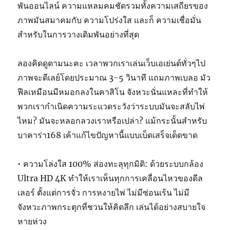
พันออนไลน์ ความแหลมคมชัดรวมทั้งความเสถียรของ
ภาพมันสมาคมกับ ความโปร่งใส และก็ ความเชื่อมั่น
สำหรับในการวางเดิมพันอย่างที่สุด
ลองคิดดูตามนะคะ เวลาพวกเราเล่นเว็บเอเย่นต์ทั่วๆไป
ภาพจะดีเลย์โดยประมาณ 3-5 วินาที แถมภาพเบลอ มัว
ฟีลเหมือนมีหมอกลงในคาสิโน จังหวะนั่นแหละที่ทำให้
พวกเรากำเนิดความระแวดระวังว่าระบบมันจะสลับไพ่
ไหม? มันจะหลอกลวงเราหรือเปล่า? แม้กระนั้นสำหรับ
บาคาร่า168 เค้าแก้ไขปัญหานี้แบบเบ็ดเสร็จเด็ดขาด
• ความโล่งใส 100% ส่องทะลุทุกมิติ: ด้วยระบบกล้อง
Ultra HD 4K ทำให้เราเห็นทุกการเคลื่อนไหวของดีล
เลอร์ ตั้งแต่การจั่ว การหงายไพ่ ไม่มีซ่อนเร้น ไม่มี
จังหวะภาพกระตุกที่ชวนให้คิดลึก เล่นได้อย่างสบายใจ
หายห่วง