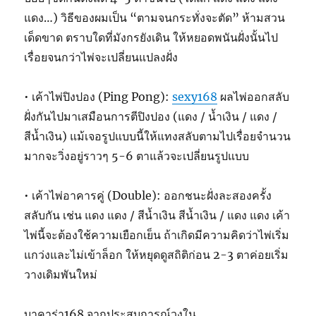
แดง…) วิธีของผมเป็น “ตามจนกระทั่งจะตัด” ห้ามสวน
เด็ดขาด ตราบใดที่มังกรยังเดิน ให้หยอดพนันฝั่งนั้นไป
เรื่อยจนกว่าไพ่จะเปลี่ยนแปลงฝั่ง
• เค้าไพ่ปิงปอง (Ping Pong):
sexy168
ผลไพ่ออกสลับ
ฝั่งกันไปมาเสมือนการตีปิงปอง (แดง / น้ำเงิน / แดง /
สีน้ำเงิน) แม้เจอรูปแบบนี้ให้แทงสลับตามไปเรื่อยจำนวน
มากจะวิ่งอยู่ราวๆ 5-6 ตาแล้วจะเปลี่ยนรูปแบบ
• เค้าไพ่อาคารคู่ (Double): ออกชนะฝั่งละสองครั้ง
สลับกัน เช่น แดง แดง / สีน้ำเงิน สีน้ำเงิน / แดง แดง เค้า
ไพ่นี้จะต้องใช้ความเยือกเย็น ถ้าเกิดมีความคิดว่าไพ่เริ่ม
แกว่งและไม่เข้าล็อก ให้หยุดดูสถิติก่อน 2-3 ตาค่อยเริ่ม
วางเดิมพันใหม่
บาคาร่า168 จากประสบการณ์วงใน