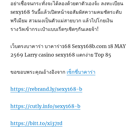
อย่าเชื่อจนกระทั่งจะได้ลองด้วยตาตัวเองจ้ะ ลงทะเบียน
sexy168 วันนี้แล้วเปิดหน้าจอสัมผัสความคมชัดระดับ
พรีเมียม สวมมงเป็นตัวแม่สายบวก แล้วไปโกยเงิน
รางวัลเข้ากระเป๋าแบบเริ่ดๆเชิดๆกันเลยจ้า!
เว็บตรงบาคาร่า บาคาร่า168 Sexy168b.com 18 MAY
2569 Larry casino sexy168 แตกง่าย Top 85
ขอขอบพระคุณอ้างอิงจาก
เซ็กซี่บาคาร่า
https://rebrand.ly/sexy168-b
https://cutly.info/sexy168-b
https://bitt.to/xi37rd