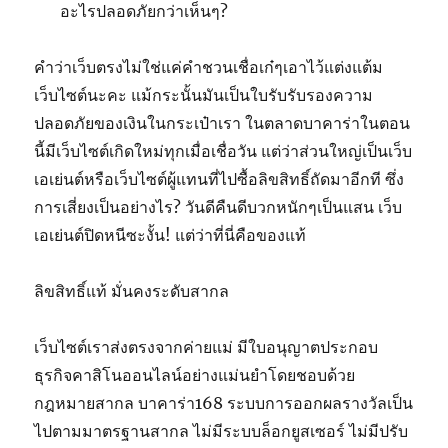
อะไรปลอดภัยกว่าเห็นๆ?
คำว่าเว็บตรงไม่ใช่แค่คำชวนเชื่อเก๋ๆเอาไว้แต่งแต้ม
เว็บไซต์นะคะ แม้กระนั้นมันเป็นใบรับรับรองความ
ปลอดภัยของเงินในกระเป๋าเรา ในตลาดบาคาร่าในตอน
นี้มีเว็บไซต์เกิดใหม่ทุกเมื่อเชื่อวัน แต่ว่าส่วนใหญ่เป็นเว็บ
เอเย่นต์หรือเว็บไซต์ผู้แทนที่ไปซื้อลิขสิทธิ์ถัดมาอีกที ซึ่ง
การเสี่ยงเป็นอย่างไร? วันดีคืนดีบวกหนักๆเป็นแสน เว็บ
เอเย่นต์ปิดหนีซะงั้น! แต่ว่าที่นี่คือของแท้
ลิขสิทธิ์แท้ มั่นคงระดับสากล
เว็บไซต์เราส่งตรงจากค่ายแม่ มีใบอนุญาตประกอบ
ธุรกิจคาสิโนออนไลน์อย่างแม่นยำโดยชอบด้วย
กฎหมายสากล บาคาร่า168 ระบบการออกผลรางวัลเป็น
ไปตามมาตรฐานสากล ไม่มีระบบล็อกยูสเซอร์ ไม่มีปรับ