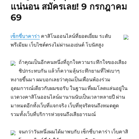
แน่นอน สมัครเลย! 9 กรกฎาคม
69
เซ็กซี่บาคาร่า
คาสิโนออนไลน์ที่ยอดเยี่ยม ระดับ
พรีเมียม เว็บไซต์ตรงไม่ผ่านเอเย่นต์ โบนัสสูง
ถ้าคุณเป็นอีกคนหนึ่งที่ถูกใจความระทึกใจของเสียง
ชิปกระทบกัน แล้วก็ความลุ้นระทึกยามที่ไพ่เบาๆ
หงายขึ้นมา ผมบอกเลยว่าคุณเป็นเพื่อนพ้องร่วม
อุดมการณ์เดียวกับผมขอรับ ในฐานะที่ผมโลดแล่นอยู่ใน
แวดวงคาสิโนออนไลน์มานานนับเป็นเวลาหลายปี ผ่าน
มาหมดอีกทั้งเว็บที่แจกจริง เว็บที่ทุจริตจนถึงหมดตูด
รวมทั้งเว็บที่บริการห่วยจนถึงเสียอารมณ์
จนกว่าวันหนึ่งผมได้มาพบกับ เซ็กซี่บาคาร่า เว็บคาสิ