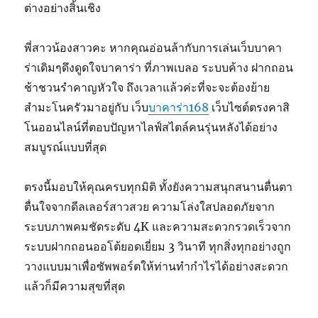
ต่างอย่างสิ้นเชิง
พี่สาวน้องสาวคะ หากคุณอ่อนล้ากับการเล่นเว็บบาคา
ร่าเดิมๆดึงดูดใจบาคาร่า ที่ภาพเบลอ ระบบค้าง ฝากถอน
ช้าชวนรำคาญหัวใจ ถึงเวลาแล้วค่ะที่จะจะต้องย้าย
สำมะโนครัวมาอยู่กับ เว็บ
บาคาร่า168
เว็บไซต์ตรงคาสิ
โนออนไลน์ที่ตอบปัญหาไลฟ์สไตล์คนรุ่นหลังได้อย่าง
สมบูรณ์แบบที่สุด
ตรงนี้มอบให้คุณครบทุกมิติ ทั้งยังความสนุกสนานตื่นตา
ตื่นใจจากดีลเลอร์สาวสวย ความโล่งใสปลอดภัยจาก
ระบบภาพคมชัดระดับ 4K และความสะดวกรวดเร็วจาก
ระบบฝากถอนออโต้ยอดเยี่ยม 3 วินาที ทุกสิ่งทุกอย่างถูก
วางแบบมาเพื่อซัพพอร์ตให้ท่านทำกำไรได้อย่างสะดวก
แล้วก็มีความสุขที่สุด