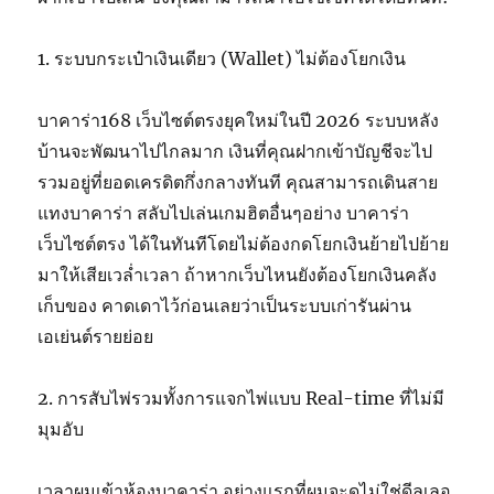
1. ระบบกระเป๋าเงินเดียว (Wallet) ไม่ต้องโยกเงิน
บาคาร่า168 เว็บไซต์ตรงยุคใหม่ในปี 2026 ระบบหลัง
บ้านจะพัฒนาไปไกลมาก เงินที่คุณฝากเข้าบัญชีจะไป
รวมอยู่ที่ยอดเครดิตกึ่งกลางทันที คุณสามารถเดินสาย
แทงบาคาร่า สลับไปเล่นเกมฮิตอื่นๆอย่าง บาคาร่า
เว็บไซต์ตรง ได้ในทันทีโดยไม่ต้องกดโยกเงินย้ายไปย้าย
มาให้เสียเวล่ำเวลา ถ้าหากเว็บไหนยังต้องโยกเงินคลัง
เก็บของ คาดเดาไว้ก่อนเลยว่าเป็นระบบเก่ารันผ่าน
เอเย่นต์รายย่อย
2. การสับไพ่รวมทั้งการแจกไพ่แบบ Real-time ที่ไม่มี
มุมอับ
เวลาผมเข้าห้องบาคาร่า อย่างแรกที่ผมจะดูไม่ใช่ดีลเลอ