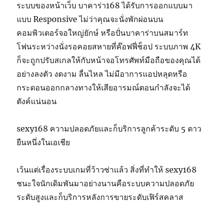
ระบบของหน้าเว็บ บาคาร่า168 ได้รับการออกแบบมา
แบบ Responsive ไม่ว่าคุณจะนั่งพักผ่อนบน
คอมพิวเตอร์จอใหญ่ยักษ์ หรือปั่นบาคาร่าบนสมาร์ท
โฟนระหว่างนั่งรอคอยสหายที่ค๊อฟฟี่ช็อป ระบบภาพ 4K
ก็จะถูกปรับสเกลให้กับหน้าจอโทรศัพท์มือถือของคุณได้
อย่างลงตัว งดงาม ลื่นไหล ไม่มีอาการแอปหลุดหรือ
กระดอนออกกลางทางให้เสียอารมณ์ตอนกำลังจะได้
ตังค์แน่นอน
sexy168 ความปลอดภัยและก็บริการลูกค้าระดับ 5 ดาว
ยืนหนึ่งในเอเชีย
เว้นแต่เรื่องระบบเกมที่ว้าวซ่าแล้ว สิ่งที่ทำให้ sexy168
ชนะใจนักเดิมพันมาอย่างนานคือระบบความปลอดภัย
ระดับสูงและก็บริการหลังการขายระดับเฟิร์สคลาส