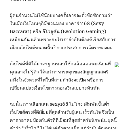
ผู้คนจำนวนไม่ใช้น้อยบางครั้งอาจจะตั้งข้อซักถามว่า
ในเมื่อเว็บไหนๆก็มีชวนมอง บาคาร่า168 (Sexy
Baccarat) หรือ อีโวลูชัน (Evolution Gaming)
เหมือนกัน แล้วเพราะอะไรเราจำเป็นต้องซีเรียสกับการ
เลือกเว็บไซต์ขนาดนั้น? จากประสบการณ์ตรงของผม
เว็บไซต์ที่มิได้มาตรฐานชอบใช้กลฉ้อฉลแนบเนียนที่
คุณอาจไม่รู้ตัว ได้แก่ การกระตุกของสัญญาณสตรี
มมิ่งในจังหวะที่ไพ่ใบที่สามกำลังจะเปิด หรือการ
เปลี่ยนแปลงเงื่อนไขการถอนเงินแบบกะทันหัน
ฉะนั้น การเลือกเล่น sexy168 ไม่โกง เดิมพันขั้นต่ำ
เว็บไซต์ตรงที่ดีเยี่ยมที่สุดสำหรับผู้เล่น เร็วทันใจ จึงเป็น
คาถาอาคมป้องกันตัวที่ดีเยี่ยมที่สุดสำหรับนักพนัน ยุคนี้
คำว่า “เร็วไว” ไม่ใช่แค่คำชวนเชื่อ แต่ว่ามันต้องหมาย