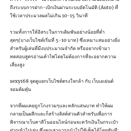
ถึงระบบการฝาก-เบิกเงินผ่านระบบอัตโนมัติ (Auto) ที่
ใช้เวลาประมวลผลไม่เกิน 10-15 วินาที
รวมทั้งการให้อิสระในการเดิมพันอย่างน้อยที่ต่ำ
สุดๆ(บางเว็บไซต์เริ่มที่ 5-10 บาท) ซึ่งเหมาะสมอย่างยิ่ง
สำหรับผู้เล่นที่มีงบประมาณจำกัด หรืออยากเข้ามา
ทดสอบสูตรอ่านเค้าไพ่โดยไม่ต้องการที่จะอยากความ
เสี่ยงสูง
sexy168 จุดดูแยกเว็บไซต์ตรงใจกล้า กับ เว็บเอเย่นต์
จอมต้มตุ๋น
จากที่ผมเคยถูกโกงรวมๆและหลักแสนบาท ทำให้ผม
กลายเป็นผลึกและก็สร้างลิสต์ส่วนตัวสำหรับเพื่อการ
พิจารณาเว็บคาสิโนออนไลน์ก่อนจะควักเงินในกระเป๋า
ฝากเข้าไปเล่น ซึ่งคุณสามารถนำไปใช้เช็คได้โดยทันที: