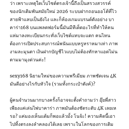
ว่า เพราะเหตุใดเว็บไซต์ตรงเจ้านี้ถึงเป็นสรวงสวรรค์
ของนักเดิมพันสมัยใหม่ 2026 ระบบฝากถอนออโต้ที่ไว
สายฟ้าแลบเป็นยังไง และก็ห้องเกมแบรนด์ดังอย่าง บา
คาร่า168 บนแพลตฟอร์มนี้มันมีทีเด็ดอะไรที่ทำให้คน
แห่มาลงทะเบียนกระทั่งเว็บไซต์แทบจะแตก คนไหน
ต้องการเปิดประสบการณ์พนันแบบหรูหราหมาเห่า ภาพ
งามละมุนตา เงินฝากบัญชีไวแบบไม่ต้องทักหาแอดไม่น
ตามมามุงด่วนค่ะ!
sexy168 นิยามใหม่ของความพรีเมียม ภาพชัดเจน 4K
มันดีอย่างไรกับหัวใจ (รวมทั้งกระเป๋าตังค์)?
ผู้คนจำนวนมากบางครั้งก็อาจจะตั้งคำถามว่า อุ๊ยพี่สาว
เพียงแค่เล่นไพ่บาคาร่า ภาพมันต้องชัดระดับ 4K เลยเห
รอ? แค่มองเห็นแต้มก็พอแล้วมั้ง โนจ้ะ! ความคิดนี้เอา
ไปทิ้งตรงลงลำคลองได้เลย เพราะในโลกของการเดิม