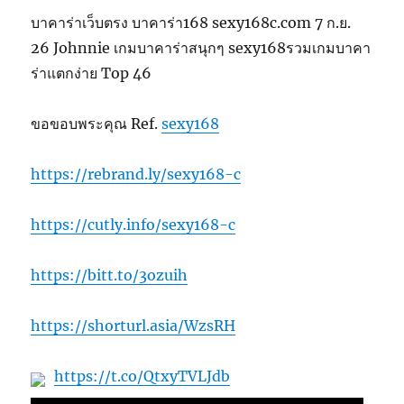
บาคาร่าเว็บตรง บาคาร่า168 sexy168c.com 7 ก.ย.
26 Johnnie เกมบาคาร่าสนุกๆ sexy168รวมเกมบาคา
ร่าแตกง่าย Top 46
ขอขอบพระคุณ Ref.
sexy168
https://rebrand.ly/sexy168-c
https://cutly.info/sexy168-c
https://bitt.to/3ozuih
https://shorturl.asia/WzsRH
https://t.co/QtxyTVLJdb