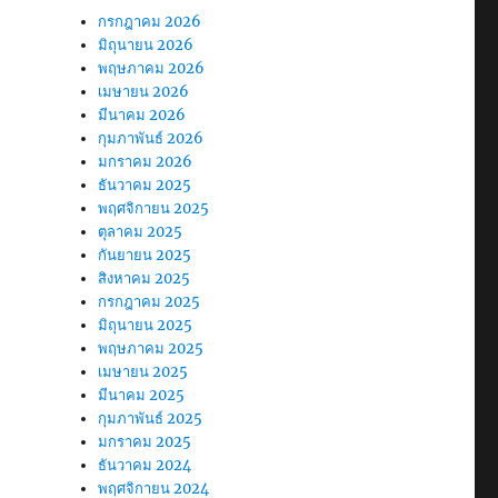
กรกฎาคม 2026
มิถุนายน 2026
พฤษภาคม 2026
เมษายน 2026
มีนาคม 2026
กุมภาพันธ์ 2026
มกราคม 2026
ธันวาคม 2025
พฤศจิกายน 2025
ตุลาคม 2025
กันยายน 2025
สิงหาคม 2025
กรกฎาคม 2025
มิถุนายน 2025
พฤษภาคม 2025
เมษายน 2025
มีนาคม 2025
กุมภาพันธ์ 2025
มกราคม 2025
ธันวาคม 2024
พฤศจิกายน 2024