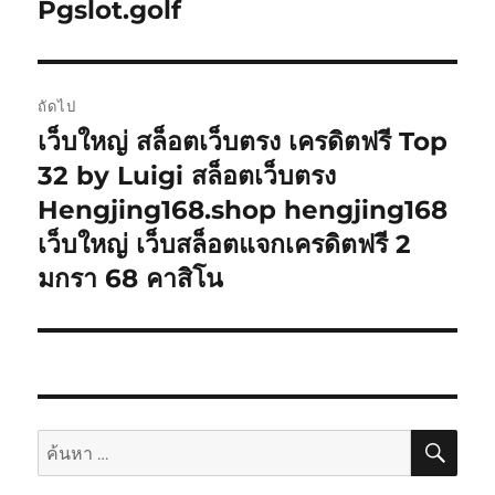
Pgslot.golf
ถัดไป
เว็บใหญ่ สล็อตเว็บตรง เครดิตฟรี Top
เรื่อง
ต่อ
32 by Luigi สล็อตเว็บตรง
ไป:
Hengjing168.shop hengjing168
เว็บใหญ่ เว็บสล็อตแจกเครดิตฟรี 2
มกรา 68 คาสิโน
ค้นห
ค้นหา: