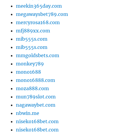
meekin365day.com
megawaysbet789.com
mercyrosa168.com
mfj889xx.com
mib555s.com
mib555s.com
mmgoldsbets.com
monkey789
mono1688
mono16888.com
moza888.com
mun789slot.com
nagawaybet.com
nbwin.me
niseko168bet.com
niseko168bet.com