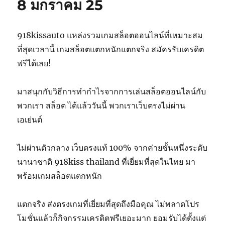
8 มกราคม 25
918kissauto แหล่งรวมเกมสล็อตออนไลน์ที่เหมาะสม
ที่สุดเวลานี้ เกมสล็อตแตกหนักแตกจริง สมัครรับเครดิต
ฟรีได้เลย!
มาสนุกกับวิธีการทำกำไรจากการเล่นสล็อตออนไลน์กับ
พวกเรา สล็อต ได้แล้ววันนี้ พวกเราเว็บตรงไม่ผ่าน
เอเย่นต์
ไม่ผ่านตัวกลาง เว็บตรงแท้ 100% จากค่ายชั้นหนึ่งระดับ
นานาชาติ 918kiss thailand ที่เยี่ยมที่สุดในไทย มา
พร้อมเกมสล็อตแตกหนัก
แตกจริง ส่งตรงเกมที่เยี่ยมที่สุดถึงมือคุณ ไม่พลาดโปร
โมชั่นแล้วก็กิจกรรมเครดิตฟรีเยอะมาก ยอมรับได้ตั้งแต่