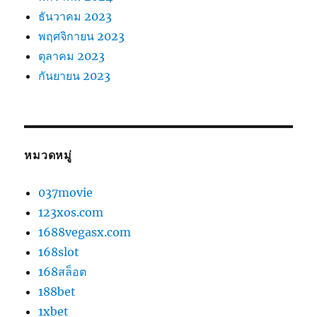
ธันวาคม 2023
พฤศจิกายน 2023
ตุลาคม 2023
กันยายน 2023
หมวดหมู่
037movie
123xos.com
1688vegasx.com
168slot
168สล็อต
188bet
1xbet