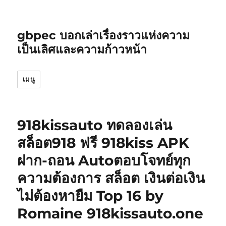
gbpec บอกเล่าเรื่องราวแห่งความ
เป็นเลิศและความก้าวหน้า
เมนู
918kissauto ทดลองเล่น
สล็อต918 ฟรี 918kiss APK
ฝาก-ถอน Autoตอบโจทย์ทุก
ความต้องการ สล็อต เงินต่อเงิน
ไม่ต้องหายืม Top 16 by
Romaine 918kissauto.one