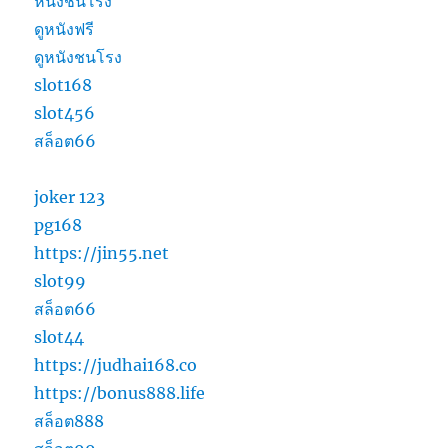
หนังชนโรง
ดูหนังฟรี
ดูหนังชนโรง
slot168
slot456
สล็อต66
joker 123
pg168
https://jin55.net
slot99
สล็อต66
slot44
https://judhai168.co
https://bonus888.life
สล็อต888