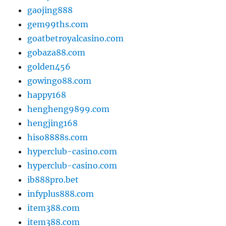
gaojing888
gem99ths.com
goatbetroyalcasino.com
gobaza88.com
golden456
gowingo88.com
happy168
hengheng9899.com
hengjing168
hiso8888s.com
hyperclub-casino.com
hyperclub-casino.com
ib888pro.bet
infyplus888.com
item388.com
item388.com