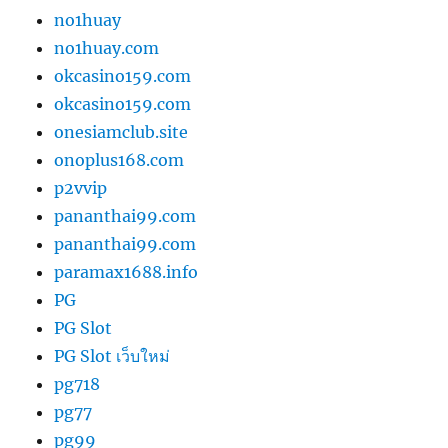
no1huay
no1huay.com
okcasino159.com
okcasino159.com
onesiamclub.site
onoplus168.com
p2vvip
pananthai99.com
pananthai99.com
paramax1688.info
PG
PG Slot
PG Slot เว็บใหม่
pg718
pg77
pg99