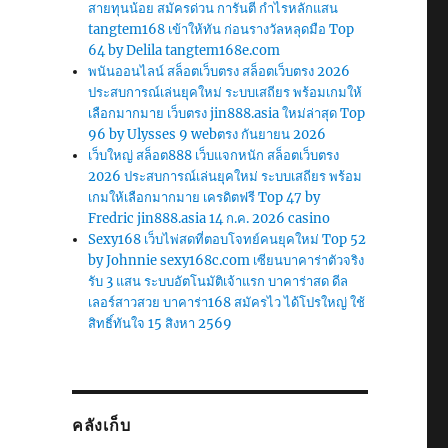
สายทุนน้อย สมัครด่วน การันตี กำไรหลักแสน
tangtem168 เข้าให้ทัน ก่อนรางวัลหลุดมือ Top
64 by Delila tangtem168e.com
พนันออนไลน์ สล็อตเว็บตรง สล็อตเว็บตรง 2026
ประสบการณ์เล่นยุคใหม่ ระบบเสถียร พร้อมเกมให้
เลือกมากมาย เว็บตรง jin888.asia ใหม่ล่าสุด Top
96 by Ulysses 9 webตรง กันยายน 2026
เว็บใหญ่ สล็อต888 เว็บแจกหนัก สล็อตเว็บตรง
2026 ประสบการณ์เล่นยุคใหม่ ระบบเสถียร พร้อม
เกมให้เลือกมากมาย เครดิตฟรี Top 47 by
Fredric jin888.asia 14 ก.ค. 2026 casino
Sexy168 เว็บไพ่สดที่ตอบโจทย์คนยุคใหม่ Top 52
by Johnnie sexy168c.com เซียนบาคาร่าตัวจริง
รับ 3 แสน ระบบอัตโนมัติเจ้าแรก บาคาร่าสด ดีล
เลอร์สาวสวย บาคาร่า168 สมัครไว ได้โปรใหญ่ ใช้
สิทธิ์ทันใจ 15 สิงหา 2569
คลังเก็บ