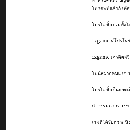
สำหรับคนที่มีบัญช
โทรศัพท์แล้วก็รหัส
โปรโมชั่นรวมทั้ง
1xgame มีโปรโมชั่
1xgame เครดิตฟรี
โบนัสฝากหนแรก รั
โปรโมชั่นคืนยอดเส
กิจกรรมแจกของขวัญ
เกมที่ได้รับความ