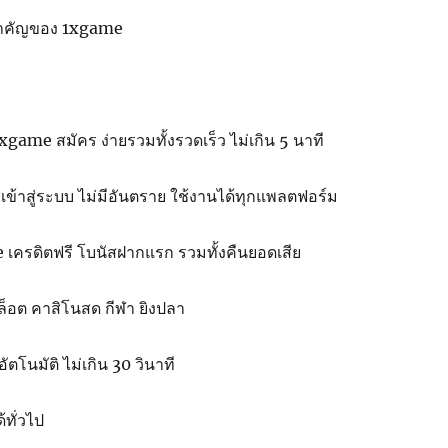
สำคัญของ 1xgame
xgame สมัคร ง่ายรวมทั้งรวดเร็ว ไม่เกิน 5 นาที
ข้าสู่ระบบ ไม่มีอันตราย ใช้งานได้ทุกแพลตฟอร์ม
 เครดิตฟรี โบนัสฝากแรก รวมทั้งคืนยอดเสีย
สล็อต คาสิโนสด กีฬา ยิงปลา
โนมัติ ไม่เกิน 30 วินาที
้ทั่วไป