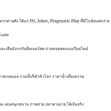
ากค่ายดัง ได้แก่ PG, Joker, Pragmatic Play ที่มีโบนัสแตกง่าย
ิโนสด
ต และเสือมังกรกับดีลเลอร์สด ถ่ายทอดสดแบบเรียลไทม์
สเกตบอล รวมทั้งกีฬาทั่วโลก ราคาน้ำเที่ยงธรรม
ิยม เล่นสนุกสนาน ภาพสวย ปลาตายง่าย ได้เงินจริง