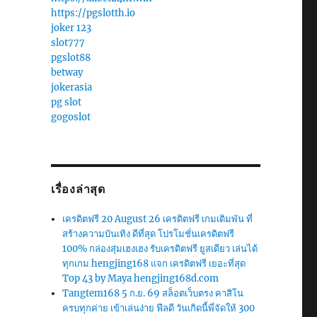
https://pgslotth.io
joker 123
slot777
pgslot88
betway
jokerasia
pg slot
gogoslot
เรื่องล่าสุด
เครดิตฟรี 20 August 26 เครดิตฟรี เกมเดิมพัน ที่
สร้างความบันเทิง ดีที่สุด โปรโมชั่นเครดิตฟรี
100% กล่องสุ่มเฮงเฮง รับเครดิตฟรี ยูสเดียว เล่นได้
ทุกเกม hengjing168 แจก เครดิตฟรี เยอะที่สุด
Top 43 by Maya hengjing168d.com
Tangtem168 5 ก.ย. 69 สล็อตเว็บตรง คาสิโน
ครบทุกค่าย เข้าเล่นง่าย ฟีลดี วันเกิดนี้พี่จัดให้ 300