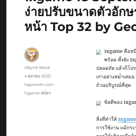
ง่ายปรับขนาดตัวอัก
หน้า Top 32 by Ge
1xgame คือหนึ่
พร้อม ทั้งยัง 
ผู้
Wayne Ward
ปลอดภัย แล้วก็โปร
เขียน
เขียน
4 ตุลาคม 2025
เก่าอย่างสม่ำเสมอ 
เมื่อ
หมวด
1xgameth.com
ถ้วนบริบูรณ์ที่สุด
หมู่
ป้าย
1xgame สมัคร
กำกับ
ข้อดีของ 1xga
สิ่งที่ทำให้
1xgam
การใช้งาน แม้กระน