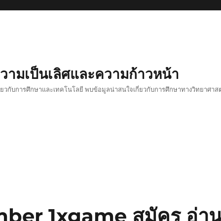
ความเป็นเลิศและความก้าวหน้า
กี่ยวกับการศึกษาและเทคโนโลยี พบข้อมูลน่าสนใจเกี่ยวกับการศึกษาทางวิทยาศาส
ber 1xgame สมัคร อ่า