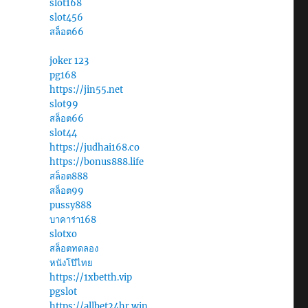
slot168
slot456
สล็อต66
joker 123
pg168
https://jin55.net
slot99
สล็อต66
slot44
https://judhai168.co
https://bonus888.life
สล็อต888
สล็อต99
pussy888
บาคาร่า168
slotxo
สล็อตทดลอง
หนังโป๊ไทย
https://1xbetth.vip
pgslot
https://allbet24hr.win