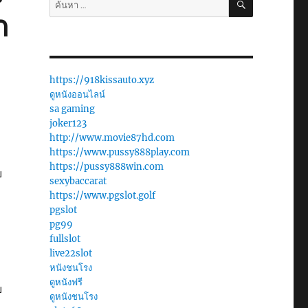
ก
https://918kissauto.xyz
ดูหนังออนไลน์
sa gaming
joker123
http://www.movie87hd.com
https://www.pussy888play.com
https://pussy888win.com
บ
sexybaccarat
https://www.pgslot.golf
pgslot
pg99
fullslot
live22slot
หนังชนโรง
ดูหนังฟรี
บ
ดูหนังชนโรง