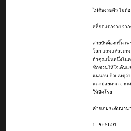
ไม่ต้องรอคิว ไม่ต้อ
สล็อตแตกง่าย จากค
สายปั่นต้องกรี๊ด 
โลก แถมแต่ละเกมยั
ถ้าคุณเป็นหนึ่งใน
ชักชวนให้ใจเต้นแ
แน่นอน ด้วยเหตุว่
แตกบ่อยมาก จากค่า
ให้อิดโรย
ค่ายเกมระดับนานาชา
1. PG SLOT