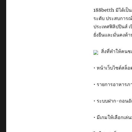
188betth มิได้เป็น
ระดับ ประสบการณ์ก
ประเทศฟิลิปปินส์ 
ยั่งยืนและมั่นคงด้
สิ่งที่ทำให้คน
• หน้าเว็บไซต์สล็อ
• รายการอาหารภ
• ระบบฝาก-ถอนอัตโ
• มีเกมให้เลือกเล่น