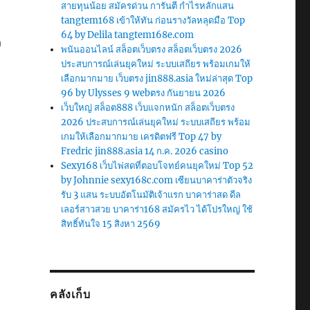
สายทุนน้อย สมัครด่วน การันตี กำไรหลักแสน
tangtem168 เข้าให้ทัน ก่อนรางวัลหลุดมือ Top
64 by Delila tangtem168e.com
ง
พนันออนไลน์ สล็อตเว็บตรง สล็อตเว็บตรง 2026
ประสบการณ์เล่นยุคใหม่ ระบบเสถียร พร้อมเกมให้
เลือกมากมาย เว็บตรง jin888.asia ใหม่ล่าสุด Top
96 by Ulysses 9 webตรง กันยายน 2026
เว็บใหญ่ สล็อต888 เว็บแจกหนัก สล็อตเว็บตรง
2026 ประสบการณ์เล่นยุคใหม่ ระบบเสถียร พร้อม
เกมให้เลือกมากมาย เครดิตฟรี Top 47 by
Fredric jin888.asia 14 ก.ค. 2026 casino
Sexy168 เว็บไพ่สดที่ตอบโจทย์คนยุคใหม่ Top 52
by Johnnie sexy168c.com เซียนบาคาร่าตัวจริง
รับ 3 แสน ระบบอัตโนมัติเจ้าแรก บาคาร่าสด ดีล
เลอร์สาวสวย บาคาร่า168 สมัครไว ได้โปรใหญ่ ใช้
สิทธิ์ทันใจ 15 สิงหา 2569
คลังเก็บ