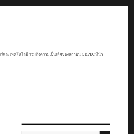
ตร์และเทคโนโลยี รวมถึงความเป็นเลิศของสถาบัน GBPEC ที่นำ
ค้นหา
ค้นหา: