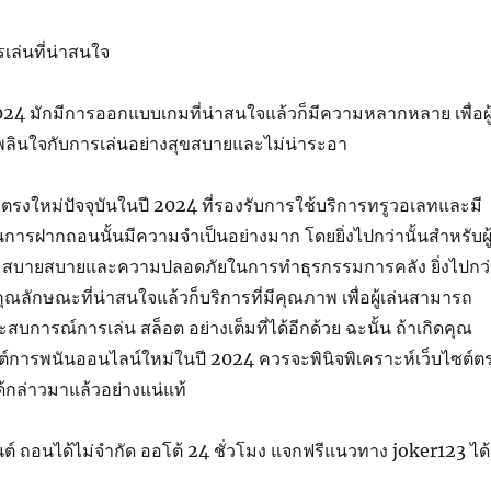
ล่นที่น่าสนใจ
024 มักมีการออกแบบเกมที่น่าสนใจแล้วก็มีความหลากหลาย เพื่อผู
พลินใจกับการเล่นอย่างสุขสบายและไม่น่าระอา
บตรงใหม่ปัจจุบันในปี 2024 ที่รองรับการใช้บริการทรูวอเลทและมี
นการฝากถอนนั้นมีความจำเป็นอย่างมาก โดยยิ่งไปกว่านั้นสำหรับผู
ามสบายสบายและความปลอดภัยในการทำธุรกรรมการคลัง ยิ่งไปกว่
มีคุณลักษณะที่น่าสนใจแล้วก็บริการที่มีคุณภาพ เพื่อผู้เล่นสามารถ
สบการณ์การเล่น สล็อต อย่างเต็มที่ได้อีกด้วย ฉะนั้น ถ้าเกิดคุณ
ต์การพนันออนไลน์ใหม่ในปี 2024 ควรจะพินิจพิเคราะห์เว็บไซต์ต
่ได้กล่าวมาแล้วอย่างแน่แท้
่นต์ ถอนได้ไม่จำกัด ออโต้ 24 ชั่วโมง แจกฟรีแนวทาง joker123 ได้