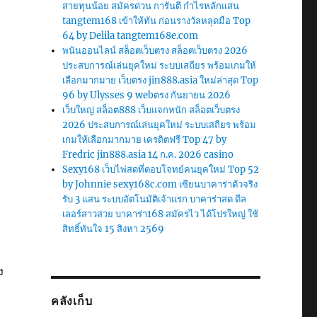
สายทุนน้อย สมัครด่วน การันตี กำไรหลักแสน
tangtem168 เข้าให้ทัน ก่อนรางวัลหลุดมือ Top
64 by Delila tangtem168e.com
พนันออนไลน์ สล็อตเว็บตรง สล็อตเว็บตรง 2026
ประสบการณ์เล่นยุคใหม่ ระบบเสถียร พร้อมเกมให้
เลือกมากมาย เว็บตรง jin888.asia ใหม่ล่าสุด Top
96 by Ulysses 9 webตรง กันยายน 2026
เว็บใหญ่ สล็อต888 เว็บแจกหนัก สล็อตเว็บตรง
2026 ประสบการณ์เล่นยุคใหม่ ระบบเสถียร พร้อม
เกมให้เลือกมากมาย เครดิตฟรี Top 47 by
Fredric jin888.asia 14 ก.ค. 2026 casino
Sexy168 เว็บไพ่สดที่ตอบโจทย์คนยุคใหม่ Top 52
by Johnnie sexy168c.com เซียนบาคาร่าตัวจริง
รับ 3 แสน ระบบอัตโนมัติเจ้าแรก บาคาร่าสด ดีล
เลอร์สาวสวย บาคาร่า168 สมัครไว ได้โปรใหญ่ ใช้
สิทธิ์ทันใจ 15 สิงหา 2569
ง
คลังเก็บ