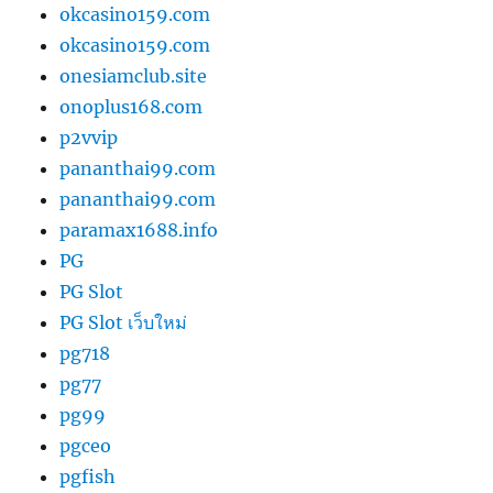
okcasino159.com
okcasino159.com
onesiamclub.site
onoplus168.com
p2vvip
pananthai99.com
pananthai99.com
paramax1688.info
PG
PG Slot
PG Slot เว็บใหม่
pg718
pg77
pg99
pgceo
pgfish