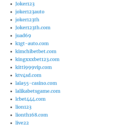
Joker123
joker123auto
joker123th
Joker123th.com
juad69
k1gt-auto.com
kimchibetbet.com
kingxxxbet123.com
kitti999vip.com
ktv4sd.com
lala55-casino.com
lalikabetsgame.com
lcbet444.com
lion123
lionth168.com
live22