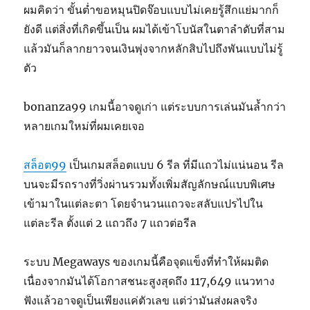
ผมคิดว่า ขั้นต่ำขอหมุนปิดจ๊อบแบบไม่เคยรู้สึกแย่มากก็
ยังดี แต่สิ่งที่เกิดขึ้นเป็น ผมได้เข้าโบนัสในตาลำดับที่สาม
แล้วมันก็ลากยาวจนเงินพุ่งจากหลักสิบไปถึงพันแบบไม่รู้
ตัว
bonanza99 เกมนี้อาจดูเก่า แต่ระบบการเล่นมันล้ำกว่า
หลายเกมใหม่ที่ผมเคยเจอ
สล็อต99
เป็นเกมสล็อตแบบ 6 รีล ที่มีแถวไม่แน่นอน รีล
บนจะมีรถรางที่วิ่งผ่านรวมทั้งเพิ่มสัญลักษณ์แบบพิเศษ
เข้ามาในแต่ละตา โดยจำนวนแถวจะสลับแปรไปใน
แต่ละรีล ตั้งแต่ 2 แถวถึง 7 แถวต่อรีล
ระบบ Megaways ของเกมนี้คือจุดแข็งที่ทำให้ผมติด
เนื่องจากมันได้โอกาสชนะสูงสุดถึง 117,649 แนวทาง
ฟังแล้วอาจดูเป็นเพียงแค่ตัวเลข แต่ว่ามันส่งผลจริง