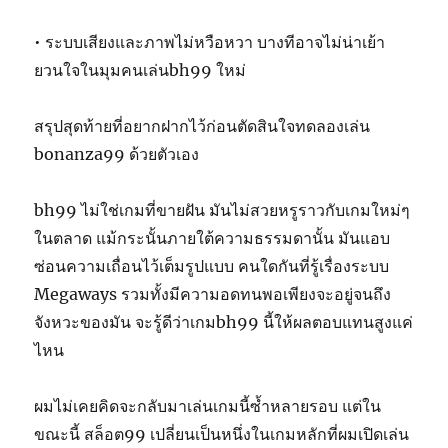
• ระบบเสียงและภาพไม่หวือหวา บางทีอาจไม่น่าเย้า
ยวนใจในมุมคนเล่นbh99 ใหม่
สรุปสุดท้ายที่อยากฝากไว้ก่อนตัดสินใจทดลองเล่น
bonanza99 ด้วยตัวเอง
bh99 ไม่ใช่เกมที่ขายฝัน มันไม่สวยหรูราวกับเกมใหม่ๆ
ในตลาด แม้กระนั้นภายใต้ความธรรมดานั้น มันแอบ
ซ่อนความเถื่อนไว้เต็มรูปแบบ คนใดกันที่รู้เรื่องระบบ
Megaways รวมทั้งมีความอดทนพอเพียงจะอยู่จนถึง
จังหวะของมัน จะรู้ดีว่าเกมbh99 นี้ให้ผลตอบแทนสูงแค่
ไหน
ผมไม่เคยคิดจะกลับมาเล่นเกมนี้ซ้ำหลายรอบ แต่ใน
ขณะนี้ สล็อต99 เปลี่ยนเป็นหนึ่งในเกมหลักที่ผมเปิดเล่น