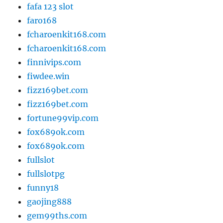
fafa 123 slot
faro168
fcharoenkit168.com
fcharoenkit168.com
finnivips.com
fiwdee.win
fizz169bet.com
fizz169bet.com
fortune99vip.com
fox689ok.com
fox689ok.com
fullslot
fullslotpg
funny18
gaojing888
gem99ths.com