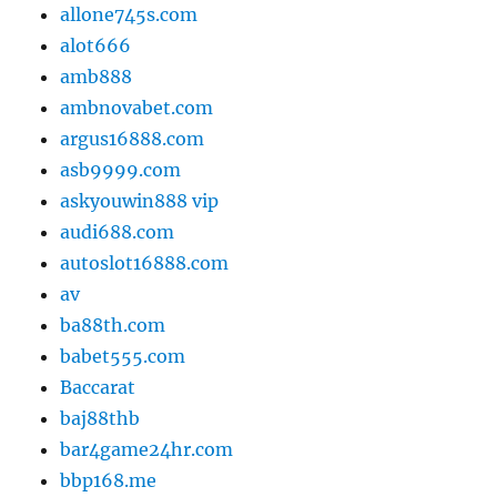
allone745s.com
alot666
amb888
ambnovabet.com
argus16888.com
asb9999.com
askyouwin888 vip
audi688.com
autoslot16888.com
av
ba88th.com
babet555.com
Baccarat
baj88thb
bar4game24hr.com
bbp168.me