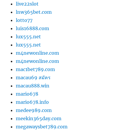
live22slot
lnw365bet.com
lotto77
luis16888.com
lux555.net
lux555.net
m4newonline.com
m4newonline.com
mac1bet789.com
macau69 สมัคร
macau888.win
mario678
mario678.info
medee989.com
meekin365day.com
megawaysbet789.com