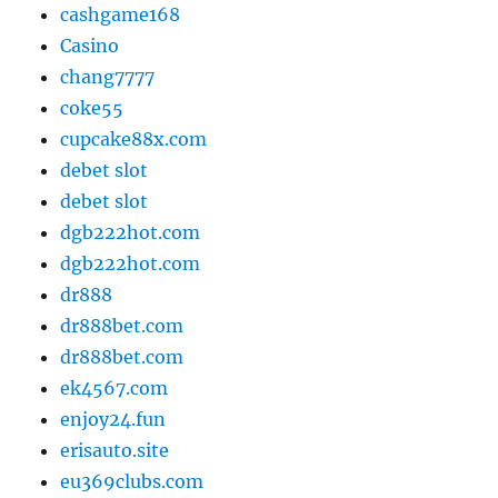
cashgame168
Casino
chang7777
coke55
cupcake88x.com
debet slot
debet slot
dgb222hot.com
dgb222hot.com
dr888
dr888bet.com
dr888bet.com
ek4567.com
enjoy24.fun
erisauto.site
eu369clubs.com