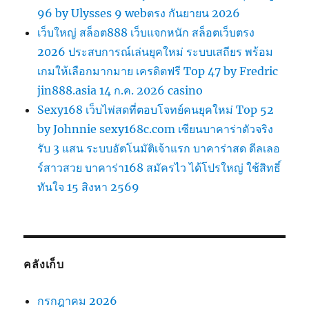
96 by Ulysses 9 webตรง กันยายน 2026
เว็บใหญ่ สล็อต888 เว็บแจกหนัก สล็อตเว็บตรง
2026 ประสบการณ์เล่นยุคใหม่ ระบบเสถียร พร้อม
เกมให้เลือกมากมาย เครดิตฟรี Top 47 by Fredric
jin888.asia 14 ก.ค. 2026 casino
Sexy168 เว็บไพ่สดที่ตอบโจทย์คนยุคใหม่ Top 52
by Johnnie sexy168c.com เซียนบาคาร่าตัวจริง
รับ 3 แสน ระบบอัตโนมัติเจ้าแรก บาคาร่าสด ดีลเลอ
ร์สาวสวย บาคาร่า168 สมัครไว ได้โปรใหญ่ ใช้สิทธิ์
ทันใจ 15 สิงหา 2569
คลังเก็บ
กรกฎาคม 2026