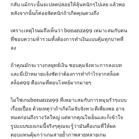
กลับ แม้กระนั้นจะปลดปล่อยให้ลุ้นหนักๆไปเลย แล้วพอ
หลังจากนั้นก็ค่อยจัดหนักถ้าเกิดคุณดวงถึง
เพราะเหตุไรผมถึงเห็นว่า bonanza99 เหมาะสมกับคน
ที่ชอบความท้ารวมทั้งต้องการทำเงินแบบคุ้มทุกบาทที่
ลง
ถ้าคุณมักจะวางกลยุทธ์เงิน ชอบคุมจังหวะการลงเบท
และมีเป้าหมายแจ้งชัดว่าต้องการทำกำไรจากสล็อต
สล็อต99 คือเกมที่ตอบโจทย์มากมายๆ
ไม่ใช่เกมbonanza99 ที่เหมาะสมกับการหมุนรัวๆแบบ
เรื่อยเปื่อย ด้วยเหตุว่าถ้าเกิดไม่จับจังหวะดีเพียงพอ อาจ
หมดก่อนถึงรางวัลใหญ่ แต่หากคุณใจเย็นและก็เข้าใจ
รูปแบบของเกมนี้จริงๆคุณจะรู้ว่ามันคือเกมที่ให้ผล
ตอบแทนคุ้มกว่าเกมสายย้ำภาพสวยหลายเกม