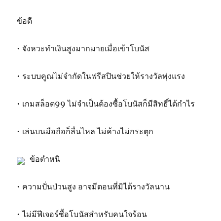
ข้อดี
• จังหวะทำเงินสูงมากมายเมื่อเข้าโบนัส
• ระบบคูณไม่จำกัดในฟรีสปินช่วยให้รางวัลพุ่งแรง
• เกมสล็อต99 ไม่จำเป็นต้องซื้อโบนัสก็มีสิทธิ์ได้กำไร
• เล่นบนมือถือก็ลื่นไหล ไม่ค้างไม่กระตุก
ข้อตำหนิ
• ความปั่นป่วนสูง อาจมีตอนที่มิได้รางวัลนาน
• ไม่มีฟีเจอร์ซื้อโบนัสสำหรับคนใจร้อน