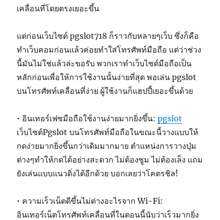
เคลื่อนที่โดยตรงเยอะขึ้น
แต่ก่อนเว็บไซต์ pgslot718 ก็ราวกับหลายๆเว็บ ซึ่งก็คือ
ทำเว็บคอมก่อนแล้วค่อยทำใส่โทรศัพท์มือถือ แต่ว่าช่วง
นี้มันไม่ใช่แล้วล่ะขอรับ พวกเราทำเว็บไซต์มือถือเป็น
หลักก่อนเพื่อให้การใช้งานนั้นง่ายที่สุด พอเล่น pgslot
บนโทรศัพท์เคลื่อนที่ง่าย ผู้ใช้งานก็แฮปปี้เยอะขึ้นด้วย
• อินเทอร์เฟซมือถือใช้งานง่ายมากยิ่งขึ้น:
pgslot
เว็บไซต์Pgslot บนโทรศัพท์มือถือในขณะนี้วางแบบให้
กดง่ายมากยิ่งขึ้นกว่าเดิมมากมาย ตำแหน่งการวางปุ่ม
ต่างๆทำให้กดได้อย่างสะดวก ไม่ต้องซูม ไม่ต้องเล็ง แถม
ยังเล่นแบบแนวดิ่งได้อีกด้วย บอกเลยว่าโคตรชิล!
• ความเร็วเน็ตดีขึ้นไม่ต่างอะไรจาก Wi-Fi:
อินเทอร์เน็ตโทรศัพท์เคลื่อนที่ในตอนนี้นับว่าเร็วมากยิ่ง