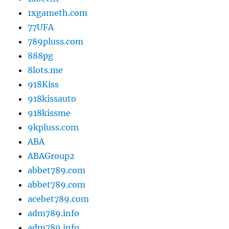
1xgameth.com
77UFA
789pluss.com
888pg
8lots.me
918Kiss
918kissauto
918kissme
9kpluss.com
ABA
ABAGroup2
abbet789.com
abbet789.com
acebet789.com
adm789.info
adm789.info