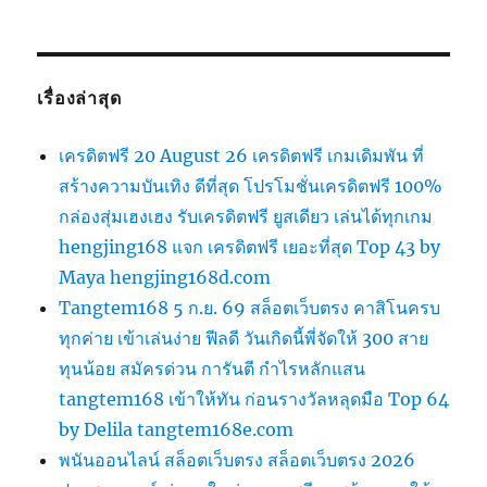
เรื่องล่าสุด
เครดิตฟรี 20 August 26 เครดิตฟรี เกมเดิมพัน ที่
สร้างความบันเทิง ดีที่สุด โปรโมชั่นเครดิตฟรี 100%
กล่องสุ่มเฮงเฮง รับเครดิตฟรี ยูสเดียว เล่นได้ทุกเกม
hengjing168 แจก เครดิตฟรี เยอะที่สุด Top 43 by
Maya hengjing168d.com
Tangtem168 5 ก.ย. 69 สล็อตเว็บตรง คาสิโนครบ
ทุกค่าย เข้าเล่นง่าย ฟีลดี วันเกิดนี้พี่จัดให้ 300 สาย
ทุนน้อย สมัครด่วน การันตี กำไรหลักแสน
tangtem168 เข้าให้ทัน ก่อนรางวัลหลุดมือ Top 64
by Delila tangtem168e.com
พนันออนไลน์ สล็อตเว็บตรง สล็อตเว็บตรง 2026