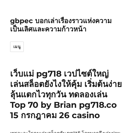
gbpec บอกเล่าเรื่องราวแห่งความ
เป็นเลิศและความก้าวหน้า
เมนู
เว็บแม่ pg718 เวปไซต์ใหญ่
เล่นสล็อตยังไงให้คุ้ม เริ่มต้นง่าย
ลุ้นแตกไวทุกวัน ทดลองเล่น
Top 70 by Brian pg718.co
15 กรกฎาคม 26 casino