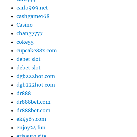
carlo999.net
cashgame168
Casino
chang7777
coke55
cupcake88x.com
debet slot
debet slot
dgb222hot.com
dgb222hot.com
dr888
dr888bet.com
dr888bet.com
ek4567.com
enjoy24.fun
erisauto.site