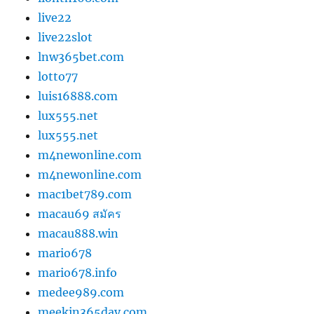
live22
live22slot
lnw365bet.com
lotto77
luis16888.com
lux555.net
lux555.net
m4newonline.com
m4newonline.com
mac1bet789.com
macau69 สมัคร
macau888.win
mario678
mario678.info
medee989.com
meekin365day.com