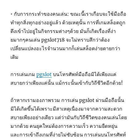
• กับการกระทำของคนเล่น: ขณะนี้เราเกือบจะใช้มือถือ
ทำทุกสิ่งทุกอย่างอยู่แล้ว ด้วยเหตุนั้น การที่เกมสล็อตถูก
ดึงเข้าไปอยู่ในกิจกรรมต่างๆด้วย มันก็เกิดเรื่องที่ง่า
ยมากๆคนเล่น pgslot718 จะไม่ทราบสึกว่าต้อง
เปลี่ยนแปลงอะไรจำนวนมากก็เล่นสล็อตง่ายดายกว่า
เดิม
การเล่นเกม
pgslot
บนโทรศัพท์มือถือมิได้เพียงแค่
สบายกว่าเพียงแค่นั้น แม้กระนั้นเข้ากับวิถีชีวิตอีกด้วย!
ถ้าหากเรามองภาพรวม การเล่น pgslot ผ่านมือถือนั้น
มิได้เกิดขึ้นได้เพราะมีสาเหตุเนื่องมาจากความสะดวก
สบายเพียงอย่างเดียว แต่ว่ามันกับวิถีชีวิตของคนเล่นโดย
มากด้วย คนยุคใหม่ต้องการความเร็ว ความยืดหยุ่น
และการเข้าถึงเกมที่ง่ายไม่ซับซ้อน การเล่นบนโทรศัพท์