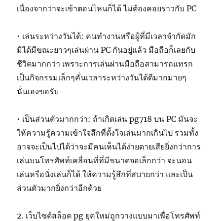
เนื่องจากว่าจะเข้าตอนไหนก็ได้ ไม่ต้องคอยราวกับ PC
• เล่นระหว่างวันได้: คนทำงานหรือผู้ที่มีเวลาจำกัดมัก
มิได้มีขณะยาวๆเล่นผ่าน PC กันอยู่แล้ว มือถือก็เลยกับ
ชีวิตมากกว่า เพราะการเล่นผ่านมือถือสามารถแทรก
เป็นกิจกรรมเล็กๆคั่นเวลาระหว่างวันได้ดีมากมายๆ
นั่นเองขอรับ
• เป็นส่วนตัวมากกว่า: ถ้าเกิดเล่น pg718 บน PC มันจะ
ให้ความรู้ความเข้าใจสึกที่ตั้งใจเล่นมากเกินไป รวมทั้ง
อาจจะเป็นไปได้ว่าจะมีคนเห็นได้ง่ายดายเสียยิ่งกว่าการ
เล่นบนโทรศัพท์เคลื่อนที่ที่มีขนาดจอเล็กกว่า จะนอน
เล่นหรือนั่งเล่นก็ได้ ให้ความรู้สึกที่สบายกว่า และเป็น
ส่วนตัวมากยิ่งกว่าอีกด้วย
2. เว็บไซต์สล็อต pg ยุคใหม่ถูกวางแบบมาเพื่อโทรศัพท์