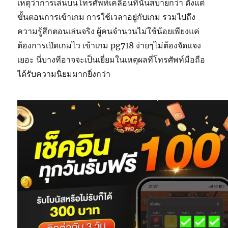
เหตุว่าการเล่นบนโทรศัพท์เคลื่อนที่นั้นสบายกว่า ตั้งแต่
ขั้นตอนการเข้าเกม การใช้เวลาอยู่กับเกม รวมไปถึง
ความรู้สึกตอนเล่นจริง ผู้คนจำนวนไม่ใช้น้อยเพียงแค่
ต้องการเปิดเกมไว เข้าเกม pg718 ง่ายๆไม่ต้องจัดแจง
เยอะ นี่บางทีอาจจะเป็นเยี่ยมในเหตุผลที่โทรศัพท์มือถือ
ได้รับความนิยมมากยิ่งกว่า