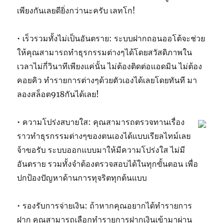
เพียงกันเลยดียิ่งกว่านะครับ เลทโก!
• เร็วรวมทั้งไม่เป็นอันตราย: ระบบฝากถอนออโต้จะช่วย
ให้คุณสามารถทำธุรกรรมต่างๆได้โดยสวัสดิภาพใน
เวลาไม่กี่วินาทีเพียงแค่นั้น ไม่ต้องติดต่อแอดมิน ไม่ต้อง
คอยคิว ทำรายการต่างๆด้วยตัวเองได้เลยโดยทันที มา
ลองสล็อต918กันได้เลย!
• ความโปร่งสบายใส: คุณสามารถตรวจทานเรื่อง
ราวทำธุรกรรมต่างๆของตนเองได้แบบเรียลไทม์เลย
จ้าขอรับ ระบบออกแบบมาให้มีความโปร่งใส ไม่มี
อันตราย รวมทั้งจำต้องตรวจสอบได้ในทุกขั้นตอน เพื่อ
ปกป้องปัญหาด้านการทุจริตทุกต้นแบบ
• รองรับการจ่ายเงิน: ถ้าหากคุณอยากได้ทำรายการ
ฝาก คุณสามารถเลือกทำรายการฝากเงินเข้ามาผ่าน