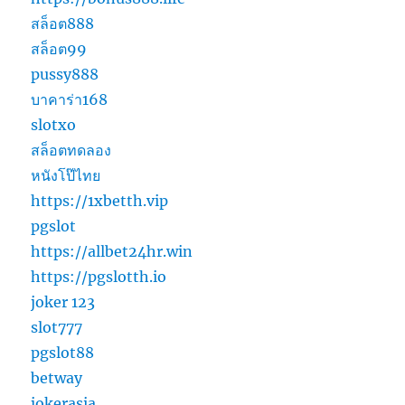
สล็อต888
สล็อต99
pussy888
บาคาร่า168
slotxo
สล็อตทดลอง
หนังโป๊ไทย
https://1xbetth.vip
pgslot
https://allbet24hr.win
https://pgslotth.io
joker 123
slot777
pgslot88
betway
jokerasia