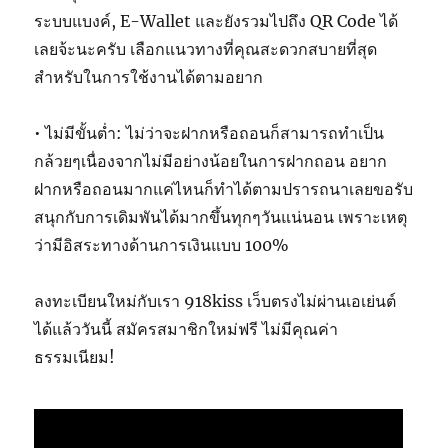
ระบบแบงค์, E-Wallet และยังรวมไปถึง QR Code ได้
เลยจ้ะนะครับ เลือกแนวทางที่คุณสะดวกสบายที่สุด
สำหรับในการใช้งานได้ตามอยาก
• ไม่มีขั้นต่ำ: ไม่ว่าจะฝากหรือถอนก็สามารถทำเป็น
กล้วยๆเนื่องจากไม่มีอย่างน้อยในการฝากถอน อยาก
ฝากหรือถอนมากแค่ไหนก็ทำได้ตามปรารถนาเลยขอรับ
สนุกกับการเดิมพันได้มากขึ้นทุกๆวันแน่นอน เพราะเหตุ
ว่ามีอิสระทางด้านการเงินแบบ 100%
ลงทะเบียนใหม่กับเรา 918kiss เว็บตรงไม่ผ่านเอเย่นต์
ได้แล้ววันนี้ สมัครสมาชิกใหม่ฟรี ไม่มีคุณค่า
ธรรมเนียม!