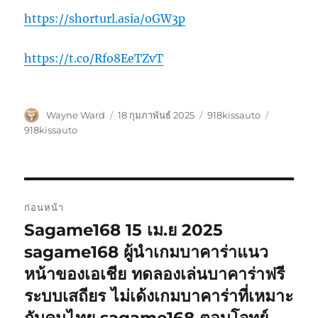
https://shorturl.asia/oGW3p
https://t.co/Rfo8EeTZvT
ผู้
เขียน
หมวด
ป้าย
Wayne Ward
18 กุมภาพันธ์ 2025
918kissauto
เขียน
เมื่อ
หมู่
กำกับ
918kissauto
แนะแนว
ก่อนหน้า
เรื่อง
Sagame168 15 เม.ย 2025
เรื่อง
ก่อน
sagame168 ผู้นำเกมบาคาร่าแนว
หน้า:
หน้าของเอเชีย ทดลองเล่นบาคาร่าฟรี
ระบบเสถียร ไม่เด้งเกมบาคาร่าที่เหมาะ