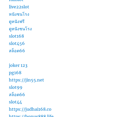
live22slot
หนังชนโรง
ดูหนังฟรี
ดูหนังชนโรง
slot168
slot456
สล็อต66
joker 123
pg168
https://jin55.net
slot99
สล็อต66
slot44
https://judhai168.co
https://bonus888.life