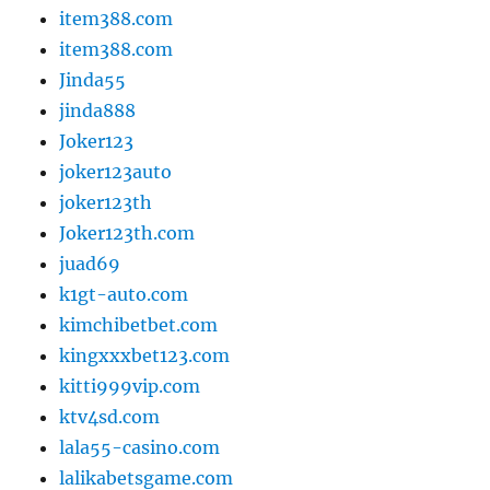
item388.com
item388.com
Jinda55
jinda888
Joker123
joker123auto
joker123th
Joker123th.com
juad69
k1gt-auto.com
kimchibetbet.com
kingxxxbet123.com
kitti999vip.com
ktv4sd.com
lala55-casino.com
lalikabetsgame.com