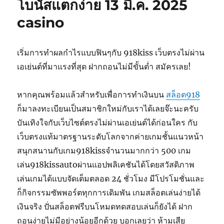
โบนัสแตกง่าย 13 มี.ค. 2025
casino
เริ่มการทำผลกำไรแบบฟินๆกับ 918kiss เว็บตรงไม่ผ่าน
เอเย่นต์ที่มาแรงที่สุด ฝากถอนไม่มีขั้นต่ำ สมัครเลย!
หากคุณพร้อมแล้วสำหรับเพื่อการทำเงินบน
สล็อต918
ก็มาลงทะเบียนเป็นสมาชิกใหม่กับเราได้เลยจ๊ะนะครับ
บันเทิงใจกับเว็บไซต์ตรงไม่ผ่านเอเย่นต์ได้ก่อนใคร กับ
เว็บตรงแท้มาตรฐานระดับโลกจากค่ายเกมชั้นแนวหน้า
สนุกสนานกับเกม918kissจำนวนมากกว่า 500 เกม
เล่น918kissautoผ่านแอปพลิเคชันได้โดยสวัสดิภาพ
เล่นเกมได้แบบจัดเต็มตลอด 24 ชั่วโมง มีโปรโมชั่นและ
ก็กิจกรรมซัพพอร์ตทุกการเดิมพัน เกมสล็อตเล่นง่ายได้
เงินจริง ปั่นสล็อตฟรีบนโหมดทดสอบเล่นก็ยังได้ ฝาก
ถอนง่ายไม่มีอย่างน้อยอีกด้วย บอกเลยว่า ห้ามเสีย