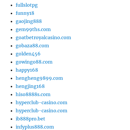
fullslotpg
funny18
gaojing888
gem99ths.com
goatbetroyalcasino.com
gobaza88.com
golden456
gowingo88.com
happy168
hengheng9899.com
hengjing168
hiso8888s.com
hyperclub-casino.com
hyperclub-casino.com
ib888pro.bet
infyplus888.com