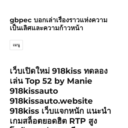
gbpec บอกเล่าเรื่องราวแห่งความ
เป็นเลิศและความก้าวหน้า
เมนู
เว็บเปิดใหม่ 918kiss ทดลอง
เล่น Top 52 by Manie
918kissauto
918kissauto.website
918kiss เว็บแจกหนัก แนะนำ
เกมสล็อตยอดฮิต RTP สูง