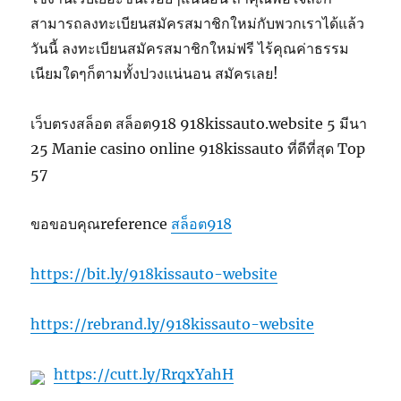
สามารถลงทะเบียนสมัครสมาชิกใหม่กับพวกเราได้แล้ว
วันนี้ ลงทะเบียนสมัครสมาชิกใหม่ฟรี ไร้คุณค่าธรรม
เนียมใดๆก็ตามทั้งปวงแน่นอน สมัครเลย!
เว็บตรงสล็อต สล็อต918 918kissauto.website 5 มีนา
25 Manie casino online 918kissauto ที่ดีที่สุด Top
57
ขอขอบคุณreference
สล็อต918
https://bit.ly/918kissauto-website
https://rebrand.ly/918kissauto-website
https://cutt.ly/RrqxYahH