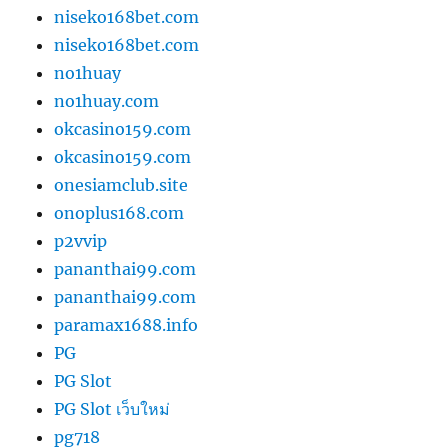
niseko168bet.com
niseko168bet.com
no1huay
no1huay.com
okcasino159.com
okcasino159.com
onesiamclub.site
onoplus168.com
p2vvip
pananthai99.com
pananthai99.com
paramax1688.info
PG
PG Slot
PG Slot เว็บใหม่
pg718