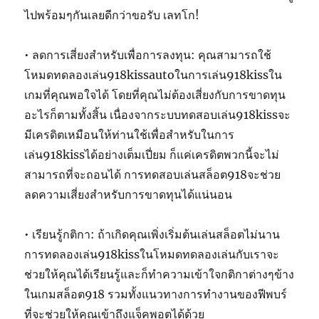
ไปพร้อมๆกันเลยดีกว่าขอรับ เลทโก!
• ลดการเสี่ยงสำหรับเพื่อการลงทุน: คุณสามารถใช้
โหมดทดลองเล่น918kissautoในการเล่น918kissใน
เกมที่คุณพอใจได้ โดยที่คุณไม่ต้องเสี่ยงกับการขาดทุน
อะไรก็ตามทั้งสิ้น เนื่องจากระบบทดสอบเล่น918kissจะ
มีเครดิตเหมือนให้ท่านใช้เพื่อสำหรับในการ
เล่น918kissได้อย่างเต็มเปี่ยม ก็แค่เครดิตพวกนี้จะไม่
สามารถที่จะถอนได้ การทดสอบเล่นสล็อต918จะช่วย
ลดความเสี่ยงสำหรับการขาดทุนได้แน่นอน
• เรียนรู้กติกา: ถ้าเกิดคุณเพิ่งเริ่มต้นเล่นสล็อตไม่นาน
การทดลองเล่น918kissในโหมดทดลองเล่นกับเราจะ
ช่วยให้คุณได้เรียนรู้และก็ทำความเข้าใจกติกาต่างๆข้าง
ในเกมสล็อต918 รวมทั้งแนวทางการทำงานของฟีพบร์
ที่จะช่วยให้คุณเข้าถึงแจ็คพอตได้ด้วย