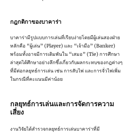
กฎกติกาของบาคาร่า
บาคาร่ามีรูปแบบการเล่นที่เรียบง่ายโดยมีผู้เล่นสองฝ่าย
หลักคือ “ผู้เล่น” (Player) และ “เจ้ามือ” (Banker)
พร้อมทั้งอาจมีการเดิมพันใน “เสมอ” (Tie) การศึกษา
ล่าสุดได้ศึกษาอย่างลึกซึ้งเกี่ยวกับผลกระทบของกฎต่างๆ
ที่มีต่อกลยุทธ์การเล่น เช่น การสับไพ่ และการจั่วไพ่เพิ่ม
ในกรณีที่คะแนนมีค่าน้อย
กลยุทธ์การเล่นและการจัดการความ
เสี่ยง
งานวิจัยได้สำรวจกลยุทธ์การเล่นบาคาร่าที่มี