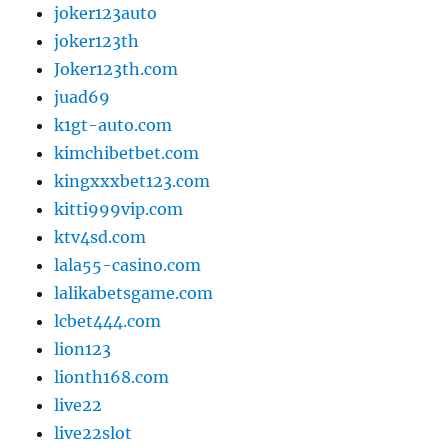
joker123auto
joker123th
Joker123th.com
juad69
k1gt-auto.com
kimchibetbet.com
kingxxxbet123.com
kitti999vip.com
ktv4sd.com
lala55-casino.com
lalikabetsgame.com
lcbet444.com
lion123
lionth168.com
live22
live22slot