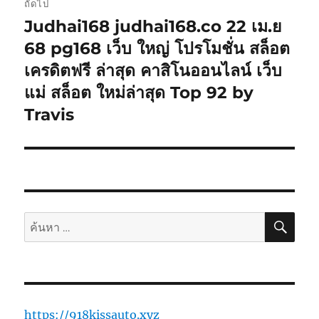
ถัดไป
Judhai168 judhai168.co 22 เม.ย
เรื่อง
ต่อ
68 pg168 เว็บ ใหญ่ โปรโมชั่น สล็อต
ไป:
เครดิตฟรี ล่าสุด คาสิโนออนไลน์ เว็บ
แม่ สล็อต ใหม่ล่าสุด Top 92 by
Travis
ค้นห
ค้นหา:
https://918kissauto.xyz