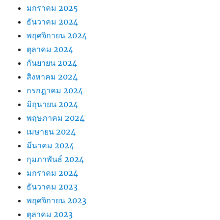
มกราคม 2025
ธันวาคม 2024
พฤศจิกายน 2024
ตุลาคม 2024
กันยายน 2024
สิงหาคม 2024
กรกฎาคม 2024
มิถุนายน 2024
พฤษภาคม 2024
เมษายน 2024
มีนาคม 2024
กุมภาพันธ์ 2024
มกราคม 2024
ธันวาคม 2023
พฤศจิกายน 2023
ตุลาคม 2023