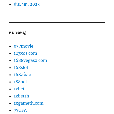
กันยายน 2023
หมวดหมู่
037movie
123xos.com
1688vegasx.com
168slot
168สล็อต
188bet
1xbet
1xbetth
1xgameth.com
77UFA