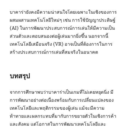
บาคาร่ายังคงมีความน่าสนใจโดยเฉพาะในเชิงของการ
ผสมผสานเทคโนโลยีใหม่ๆ เช่น การใช้ปัญญาประดิษฐ์
(AI) ในการพัฒนาประสบการณ์การเล่นให้มีความเป็น
ส่วนตัวและตอบสนองต่อผู้เล่นมากยิ่งขึ้น นอกจากนี้
เทคโนโลยีเสมือนจริง (VR) อาจเป็นที่ต้องการในการ
สร้างประสบการณ์การเล่นที่สมจริงในอนาคต
บทสรุป
จากการศึกษาพบว่าบาคาร่าเป็นเกมที่ไม่เคยหยุดนิ่ง มี
การพัฒนาอย่างต่อเนื่องพร้อมกับการเปลี่ยนแปลงของ
เทคโนโลยีและพฤติกรรมของผู้เล่น แม้จะมีความ
ท้าทายและผลกระทบที่มากับการขยายตัวในเชิงการค้า
และสังคม แต่โอกาสในการพัฒนาเทคโนโลยีและ