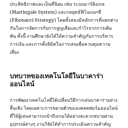
ประสิทธิภาพและเป็นที่นิยม เช่น ระบบมาร์ติงเกล
(Martingale System) และกลยุทธ์ฟิโบแนกซี
(Fibonacci Strategy) โดยทั้งสองมีหลักการที่แตกต่าง
กันในการจัดการกับการสูญเสียและกำไรจากการเดิม
พัน ทั้งนี้ งานศึกษายังได้ให้ความสำคัญกับการบริหาร
การเงิน และการตั้งลิมิตในการเล่นเพื่อควบคุมความ
เสี่ยง
บทบาทของเทคโนโลยีในบาคาร่า
ออนไลน์
การพัฒนาเทคโนโลยีได้เปลี่ยนวิธีการเล่นบาคาร่าอย่าง
สิ้นเชิง โดยเฉพาะการขยายตัวของแพลตฟอร์มออนไลน์
ที่ให้ผู้เล่นสามารถเข้าถึงเกมได้อย่างสะดวกสบายผ่าน
อุปกรณ์ต่างๆ งานวิจัยได้ทำการประเมินความสำคัญ