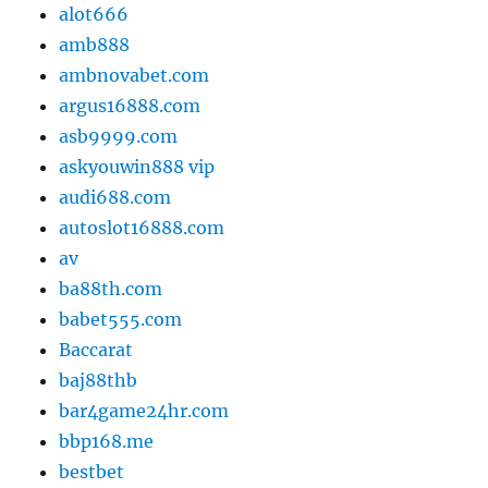
alot666
amb888
ambnovabet.com
argus16888.com
asb9999.com
askyouwin888 vip
audi688.com
autoslot16888.com
av
ba88th.com
babet555.com
Baccarat
baj88thb
bar4game24hr.com
bbp168.me
bestbet