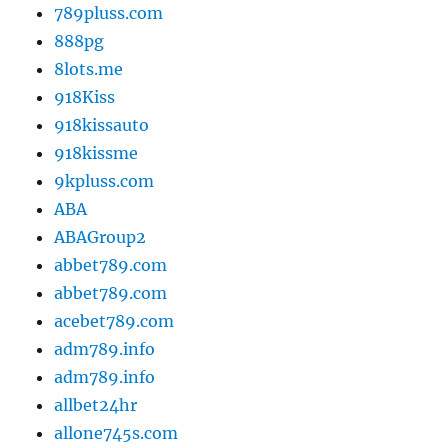
789pluss.com
888pg
8lots.me
918Kiss
918kissauto
918kissme
9kpluss.com
ABA
ABAGroup2
abbet789.com
abbet789.com
acebet789.com
adm789.info
adm789.info
allbet24hr
allone745s.com