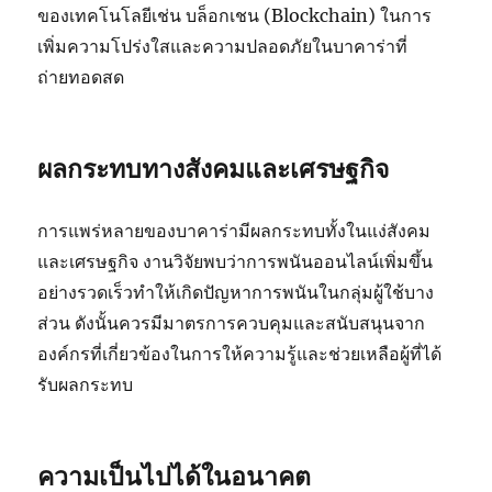
ของเทคโนโลยีเช่น บล็อกเชน (Blockchain) ในการ
เพิ่มความโปร่งใสและความปลอดภัยในบาคาร่าที่
ถ่ายทอดสด
ผลกระทบทางสังคมและเศรษฐกิจ
การแพร่หลายของบาคาร่ามีผลกระทบทั้งในแง่สังคม
และเศรษฐกิจ งานวิจัยพบว่าการพนันออนไลน์เพิ่มขึ้น
อย่างรวดเร็วทำให้เกิดปัญหาการพนันในกลุ่มผู้ใช้บาง
ส่วน ดังนั้นควรมีมาตรการควบคุมและสนับสนุนจาก
องค์กรที่เกี่ยวข้องในการให้ความรู้และช่วยเหลือผู้ที่ได้
รับผลกระทบ
ความเป็นไปได้ในอนาคต