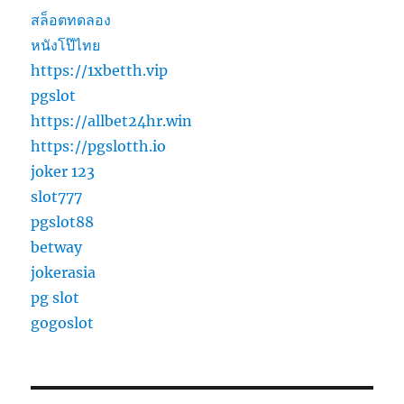
สล็อตทดลอง
หนังโป๊ไทย
https://1xbetth.vip
pgslot
https://allbet24hr.win
https://pgslotth.io
joker 123
slot777
pgslot88
betway
jokerasia
pg slot
gogoslot