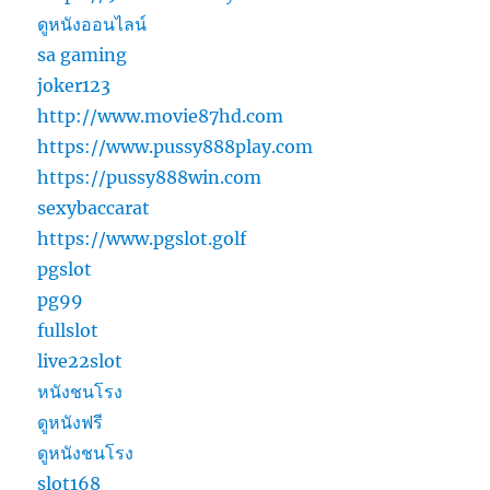
ดูหนังออนไลน์
sa gaming
joker123
http://www.movie87hd.com
https://www.pussy888play.com
https://pussy888win.com
sexybaccarat
https://www.pgslot.golf
pgslot
pg99
fullslot
live22slot
หนังชนโรง
ดูหนังฟรี
ดูหนังชนโรง
slot168