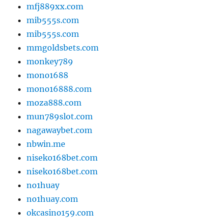
mfj889xx.com
mib555s.com
mib555s.com
mmgoldsbets.com
monkey789
mono1688
mono16888.com
moza888.com
mun789slot.com
nagawaybet.com
nbwin.me
niseko168bet.com
niseko168bet.com
no1huay
no1huay.com
okcasino159.com