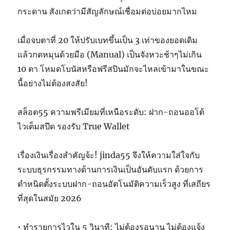
กระดาน สังเกตว่ามีสัญลักษณ์เชื่อมต่อบ่อยมากไหม
เมื่อจบตาที่ 20 ให้ปรับเบทขึ้นเป็น 3 เท่าของยอดเดิม
แล้วกดหมุนด้วยมือ (Manual) เป็นจังหวะช้าๆไม่เกิน
10 ตา โหมดโบนัสหรือฟรีสปินมักจะไหลเข้ามาในขณะ
นี้อย่างไม่ต้องสงสัย!
สล็อต55 ความพรีเมียมที่เหนือระดับ: ฝาก-ถอนออโต้
ไวเต็มสปีด รองรับ True Wallet
เรื่องเงินเรื่องสำคัญจ้ะ! jinda55 จึงให้ความใส่ใจกับ
ระบบธุรกรรมทางด้านการเงินเป็นอันดับแรก ด้วยการ
ตำหนิดตั้งระบบฝาก-ถอนอัตโนมัติความเร็วสูง ที่เสถียร
ที่สุดในสมัย 2026
• ทำรายการไวใน 5 วินาที: ไม่ต้องรอนาน ไม่ต้องแจ้ง