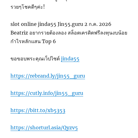
รวยๆโชคดีๆค่ะ!
slot online jinda55 Jin55.guru 2 ก.ค. 2026
Beatriz อยากรวยต้องลอง สล็อตเครดิตฟรีลงทุนงบน้อย
กำไรหลักแสน Top 6
ขอขอบพระคุณเว็ปไซต์
jinda55
https://rebrand.ly/jin55_guru
https://cutly.info/jin55_guru
https://bitt.to/xb5353
https://shorturl.asia/Qyzv5