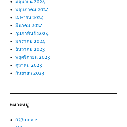
มิถุนายน 2024
พฤษภาคม 2024
เมษายน 2024
มีนาคม 2024
กุมภาพันธ์ 2024
มกราคม 2024
ธันวาคม 2023
พฤศจิกายน 2023
ตุลาคม 2023
กันยายน 2023
หมวดหมู่
037movie