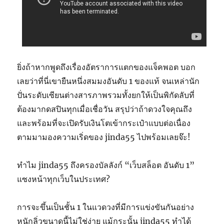
ยิ่งถ้าหากพูดถึงเรื่องอัตราการแตกของแจ็คพอต บอก
เลยว่าที่นี่เขายืนหนึ่งสมมงอันดับ 1 ของแท้ จนเหล่านัก
ปั่นระดับเซียนต่างสารภาพรวมทั้งยกให้เป็นพิกัดลับที่
ต้องมากดสปินทุกเมื่อเชื่อวัน สรุปว่าถ้าดวงใจคุณถึง
และพร้อมที่จะเปิดรับเงินโตเข้ากระเป๋าแบบต่อเนื่อง
ตามมามองความเริ่ดของ jinda55 ไปพร้อมเลยจ๊ะ!
ทำไม jinda55 ถึงครองบัลลังก์ “เว็บสล็อต อันดับ 1”
แซงหน้าทุกเว็บในประเทศ?
การจะขึ้นเป็นชั้น 1 ในแวดวงที่มีการแข่งขันกันอย่าง
หนักลิ่วขนาดนี้ไม่ใช่ง่าย แม้กระนั้น jinda55 ทำได้