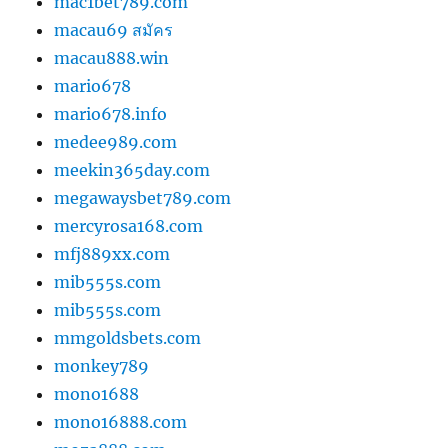
mac1bet789.com
macau69 สมัคร
macau888.win
mario678
mario678.info
medee989.com
meekin365day.com
megawaysbet789.com
mercyrosa168.com
mfj889xx.com
mib555s.com
mib555s.com
mmgoldsbets.com
monkey789
mono1688
mono16888.com