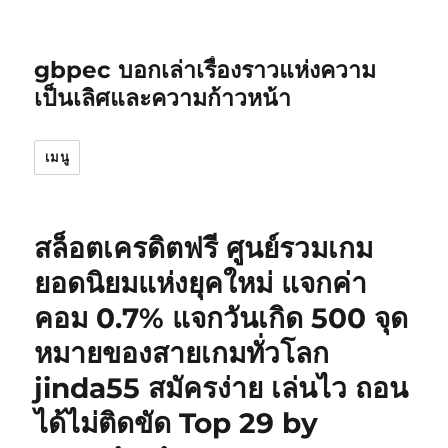
gbpec บอกเล่าเรื่องราวแห่งความ
เป็นเลิศและความก้าวหน้า
เมนู
สล็อตเครดิตฟรี ศูนย์รวมเกม
ยอดนิยมแห่งยุคใหม่ แจกค่า
คอม 0.7% แจกวันเกิด 500 จุด
หมายของสายเกมทั่วโลก
jinda55 สมัครง่าย เล่นไว ถอน
ได้ไม่ติดขัด Top 29 by