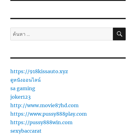
ค้นห
ค้นหา:
https://918kissauto.xyz
ดูหนังออนไลน์
sa gaming
joker123
http://www.movie87hd.com
https://www.pussy888play.com
https://pussy888win.com
sexybaccarat