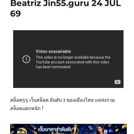
Beatriz Jin55.guru 24 JUL
69
สล็อต55 เว็บสล็อต อันดับ 1 ของเมืองไทย แหล่งรวม
สล็อตแตกหนัก !