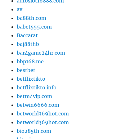
autoslot16888.com
av
ba88th.com
babet555.com
Baccarat
baj88thb
bar4game24hr.com
bbp168.me
bestbet
betflixtikto
betflixtikto.info
betm4vip.com
betwin6666.com
betworld369hot.com
betworld369hot.com
bio285th.com