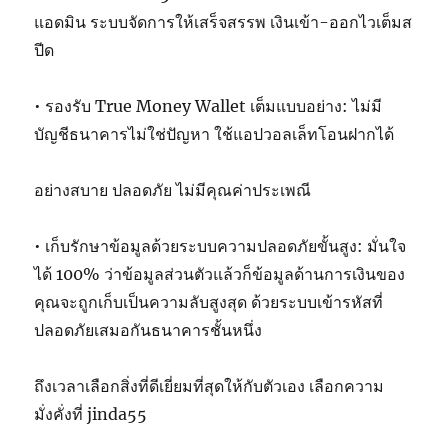
แอดมิน ระบบจัดการให้เสร็จสรรพ เงินเข้า-ออกไวเต็มส
ปีด
• รองรับ True Money Wallet เต็มแบบอย่าง: ไม่มี
บัญชีธนาคารไม่ใช่ปัญหา ใช้แอปวอลเล็ทโอนฝากได้
อย่างสบาย ปลอดภัย ไม่มีคุณค่าประเพณี
• เก็บรักษาข้อมูลด้วยระบบความปลอดภัยขั้นสูง: มั่นใจ
ได้ 100% ว่าข้อมูลส่วนตัวแล้วก็ข้อมูลด้านการเงินของ
คุณจะถูกเก็บเป็นความลับสูงสุด ด้วยระบบเข้ารหัสที่
ปลอดภัยเสมอกันธนาคารชั้นหนึ่ง
ถึงเวลาเลือกสิ่งที่ดีเยี่ยมที่สุดให้กับตัวเอง เลือกความ
มั่งคั่งที่ jinda55