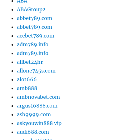
ABA
ABAGroup2
abbet789.com
abbet789.com
acebet789.com
adm789.info
adm789.info
allbet24hr
allone745s.com
alot666
amb888
ambnovabet.com
argus16888.com
asb9999.com
askyouwin888 vip
audi688.com