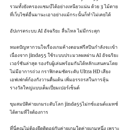
รวมทั้งยังครองแชมป์ได้อย่างเหนียวแน่น ด้วย 3 ไม้ตาย
ที่เว็บไซต์อื่นมานะเอาอย่างแม้กระนั้นก็ทำไม่เคยได้
อัปเกรดระบบ AI อัจฉริยะ ลื่นไหล ไม่มีกระตุก
หมดปัญหากวนใจเรื่องเกมค้างตอนฟรีสปินกำลังจะเข้า
เนื่องจาก jinda55 ใช้ระบบประมวลผลผ่าน AI อัจฉริยะ
เวอร์ชันล่าสุด รองรับผู้เล่นพร้อมกันได้หลักแสนคนโดย
ไม่มีอาการถ่วง กราฟิกคมชัดระดับ Ultra HD เสียง
เอฟเฟกต์ก้องกังวานตื่นเต้น เพิ่มอรรถรสในการลุ้น
รางวัลใหญ่แบบเต็มเปี่ยมเปอร์เซ็นต์
ขุมสมบัติค่ายเกมระดับโลก jinda55ไม่กซ์แอนด์แมทช์
ได้ตามที่ใจต้องการ
ที่นี่คุณไม่ต้องยึดติดอยู่กับค่ายเกมใดค่ายเกมหนึ่ง เพราะ