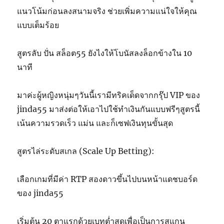
แนวโน้มก่อนลงสนามจริง ช่วยเพิ่มความแน่ใจให้คุณ
แบบเต็มร้อย
สูตรลับ ปั่น สล็อต55 ยังไงให้โบนัสลงล็อกข้างใน 10
นาที
มาค่ะผู้หญิงหนุ่มๆวันนี้เรามีทริคเด็ดจากกรุ๊ป VIP ของ
jinda55 มาส่งต่อให้เอาไปใช้ทำเงินกันแบบฟรีๆสูตรนี้
เน้นความรวดเร็ว แม่น และก็เซฟเงินทุนขั้นสุด
สูตรไล่ระดับสเกล (Scale Up Betting):
เลือกเกมที่มีค่า RTP สองดาวขึ้นไปบนหน้าแดชบอร์ด
ของ jinda55
เริ่มต้น 20 ตาแรกด้วยเบทต่ำสุดเพื่อเป็นการสแกน