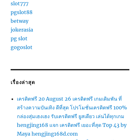
slot777
pgslot88
betway
jokerasia
pg slot
gogoslot
เรื่องล่าสุด
เครดิตฟรี 20 August 26 เครดิตฟรี เกมเดิมพัน ที่
สร้างความบันเทิง ดีที่สุด โปรโมชั่นเครดิตฟรี 100%
กล่องสุ่มเฮงเฮง รับเครดิตฟรี ยูสเดียว เล่นได้ทุกเกม
hengjing168 แจก เครดิตฟรี เยอะที่สุด Top 43 by
Maya hengjing168d.com