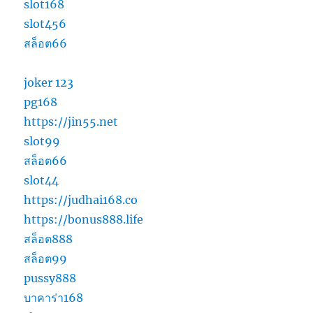
slot168
slot456
สล็อต66
joker 123
pg168
https://jin55.net
slot99
สล็อต66
slot44
https://judhai168.co
https://bonus888.life
สล็อต888
สล็อต99
pussy888
บาคาร่า168