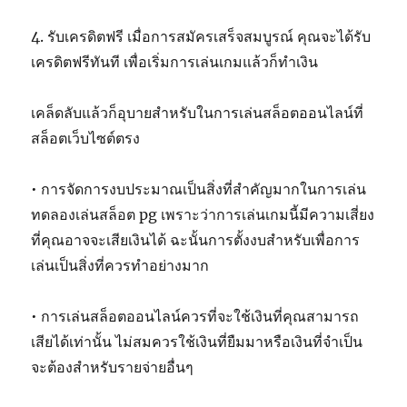
4. รับเครดิตฟรี เมื่อการสมัครเสร็จสมบูรณ์ คุณจะได้รับ
เครดิตฟรีทันที เพื่อเริ่มการเล่นเกมแล้วก็ทำเงิน
เคล็ดลับแล้วก็อุบายสำหรับในการเล่นสล็อตออนไลน์ที่
สล็อตเว็บไซต์ตรง
• การจัดการงบประมาณเป็นสิ่งที่สำคัญมากในการเล่น
ทดลองเล่นสล็อต pg เพราะว่าการเล่นเกมนี้มีความเสี่ยง
ที่คุณอาจจะเสียเงินได้ ฉะนั้นการตั้งงบสำหรับเพื่อการ
เล่นเป็นสิ่งที่ควรทำอย่างมาก
• การเล่นสล็อตออนไลน์ควรที่จะใช้เงินที่คุณสามารถ
เสียได้เท่านั้น ไม่สมควรใช้เงินที่ยืมมาหรือเงินที่จำเป็น
จะต้องสำหรับรายจ่ายอื่นๆ