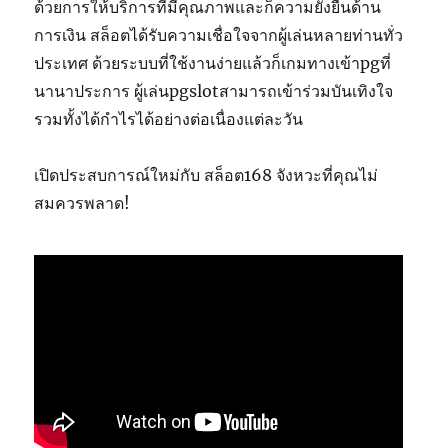
ด้วยการให้บริการที่มีคุณภาพและก็ความยั่งยืนด้าน
การเงิน สล็อตได้รับความเชื่อใจจากผู้เล่นหลายท่านทั่ว
ประเทศ ด้วยระบบที่ใช้งานง่ายแล้วก็เกมทางเข้าpgที่
นานาประการ ผู้เล่นpgslotสามารถเข้าร่วมบันเทิงใจ
รวมทั้งได้กำไรได้อย่างต่อเนื่องแต่ละวัน
เปิดประสบการณ์ใหม่กับ สล็อต168 จังหวะที่คุณไม่
สมควรพลาด!