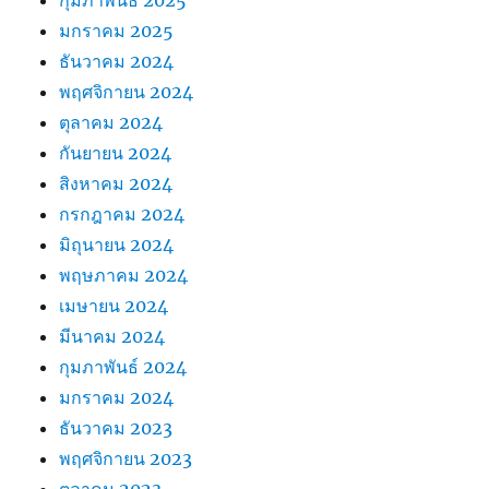
มกราคม 2025
ธันวาคม 2024
พฤศจิกายน 2024
ตุลาคม 2024
กันยายน 2024
สิงหาคม 2024
กรกฎาคม 2024
มิถุนายน 2024
พฤษภาคม 2024
เมษายน 2024
มีนาคม 2024
กุมภาพันธ์ 2024
มกราคม 2024
ธันวาคม 2023
พฤศจิกายน 2023
ตุลาคม 2023