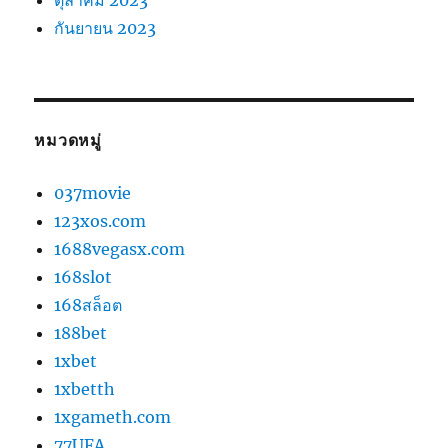
กันยายน 2023
หมวดหมู่
037movie
123xos.com
1688vegasx.com
168slot
168สล็อต
188bet
1xbet
1xbetth
1xgameth.com
77UFA