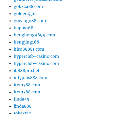
gobaza88.com
golden456
gowingo88.com
happy168
hengheng9899.com
hengjing168
hiso8888s.com
hyperclub-casino.com
hyperclub-casino.com
ib888pro.bet
infyplus888.com
item388.com
item388.com
Jinda55
jinda888
Joker123