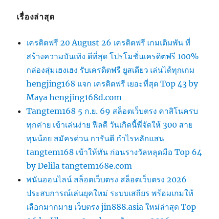
เรื่องล่าสุด
เครดิตฟรี 20 August 26 เครดิตฟรี เกมเดิมพัน ที่
สร้างความบันเทิง ดีที่สุด โปรโมชั่นเครดิตฟรี 100%
กล่องสุ่มเฮงเฮง รับเครดิตฟรี ยูสเดียว เล่นได้ทุกเกม
hengjing168 แจก เครดิตฟรี เยอะที่สุด Top 43 by
Maya hengjing168d.com
Tangtem168 5 ก.ย. 69 สล็อตเว็บตรง คาสิโนครบ
ทุกค่าย เข้าเล่นง่าย ฟีลดี วันเกิดนี้พี่จัดให้ 300 สาย
ทุนน้อย สมัครด่วน การันตี กำไรหลักแสน
tangtem168 เข้าให้ทัน ก่อนรางวัลหลุดมือ Top 64
by Delila tangtem168e.com
พนันออนไลน์ สล็อตเว็บตรง สล็อตเว็บตรง 2026
ประสบการณ์เล่นยุคใหม่ ระบบเสถียร พร้อมเกมให้
เลือกมากมาย เว็บตรง jin888.asia ใหม่ล่าสุด Top