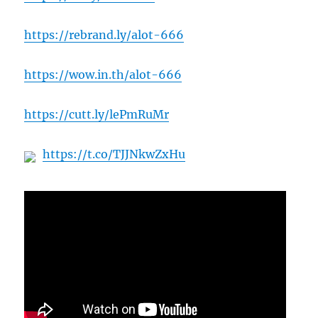
https://rebrand.ly/alot-666
https://wow.in.th/alot-666
https://cutt.ly/lePmRuMr
https://t.co/TJJNkwZxHu