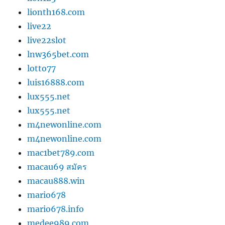
lionth168.com
live22
live22slot
lnw365bet.com
lotto77
luis16888.com
lux555.net
lux555.net
m4newonline.com
m4newonline.com
mac1bet789.com
macau69 สมัคร
macau888.win
mario678
mario678.info
medee989.com