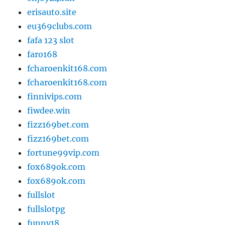
erisauto.site
eu369clubs.com
fafa 123 slot
faro168
fcharoenkit168.com
fcharoenkit168.com
finnivips.com
fiwdee.win
fizz169bet.com
fizz169bet.com
fortune99vip.com
fox689ok.com
fox689ok.com
fullslot
fullslotpg
funny18