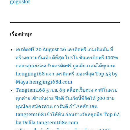
gogoslot
เรื่องล่าสุด
เครดิตฟรี 20 August 26 เครดิตฟรี เกมเดิมพัน ที่
สร้างความบันเทิง ดีที่สุด โปรโมชั่นเครดิตฟรี 100%
กล่องสุ่มเฮงเฮง รับเครดิตฟรี ยูสเดียว เล่นได้ทุกเกม
hengjing168 แจก เครดิตฟรี เยอะที่สุด Top 43 by
Maya hengjing168d.com
Tangtem168 5 ก.ย. 69 สล็อตเว็บตรง คาสิโนครบ
ทุกค่าย เข้าเล่นง่าย ฟีลดี วันเกิดนี้พี่จัดให้ 300 สาย
ทุนน้อย สมัครด่วน การันตี กำไรหลักแสน
tangtem168 เข้าให้ทัน ก่อนรางวัลหลุดมือ Top 64
by Delila tangtem168e.com