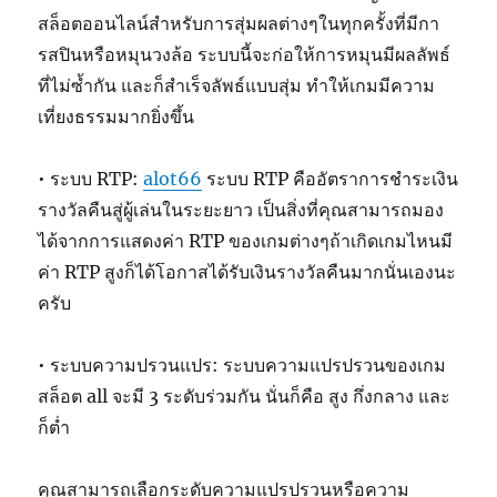
สล็อตออนไลน์สำหรับการสุ่มผลต่างๆในทุกครั้งที่มีกา
รสปินหรือหมุนวงล้อ ระบบนี้จะก่อให้การหมุนมีผลลัพธ์
ที่ไม่ซ้ำกัน และก็สำเร็จลัพธ์แบบสุ่ม ทำให้เกมมีความ
เที่ยงธรรมมากยิ่งขึ้น
• ระบบ RTP:
alot66
ระบบ RTP คืออัตราการชำระเงิน
รางวัลคืนสู่ผู้เล่นในระยะยาว เป็นสิ่งที่คุณสามารถมอง
ได้จากการแสดงค่า RTP ของเกมต่างๆถ้าเกิดเกมไหนมี
ค่า RTP สูงก็ได้โอกาสได้รับเงินรางวัลคืนมากนั่นเองนะ
ครับ
• ระบบความปรวนแปร: ระบบความแปรปรวนของเกม
สล็อต all จะมี 3 ระดับร่วมกัน นั่นก็คือ สูง กึ่งกลาง และ
ก็ต่ำ
คุณสามารถเลือกระดับความแปรปรวนหรือความ