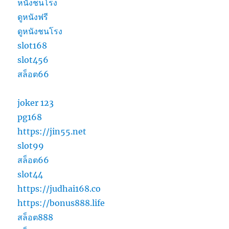
หนังชนโรง
ดูหนังฟรี
ดูหนังชนโรง
slot168
slot456
สล็อต66
joker 123
pg168
https://jin55.net
slot99
สล็อต66
slot44
https://judhai168.co
https://bonus888.life
สล็อต888