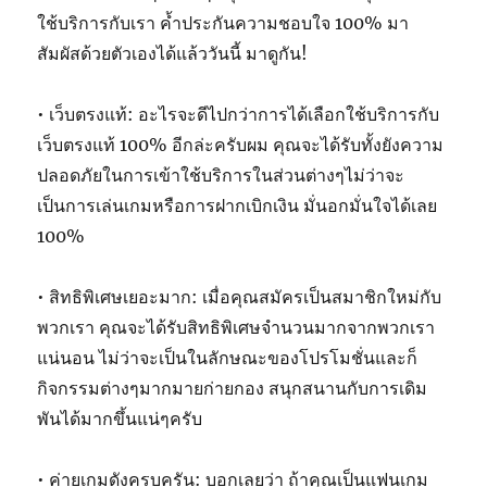
ใช้บริการกับเรา ค้ำประกันความชอบใจ 100% มา
สัมผัสด้วยตัวเองได้แล้ววันนี้ มาดูกัน!
• เว็บตรงแท้: อะไรจะดีไปกว่าการได้เลือกใช้บริการกับ
เว็บตรงแท้ 100% อีกล่ะครับผม คุณจะได้รับทั้งยังความ
ปลอดภัยในการเข้าใช้บริการในส่วนต่างๆไม่ว่าจะ
เป็นการเล่นเกมหรือการฝากเบิกเงิน มั่นอกมั่นใจได้เลย
100%
• สิทธิพิเศษเยอะมาก: เมื่อคุณสมัครเป็นสมาชิกใหม่กับ
พวกเรา คุณจะได้รับสิทธิพิเศษจำนวนมากจากพวกเรา
แน่นอน ไม่ว่าจะเป็นในลักษณะของโปรโมชั่นและก็
กิจกรรมต่างๆมากมายก่ายกอง สนุกสนานกับการเดิม
พันได้มากขึ้นแน่ๆครับ
• ค่ายเกมดังครบครัน: บอกเลยว่า ถ้าคุณเป็นแฟนเกม