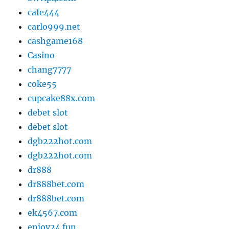
cafe444
carlo999.net
cashgame168
Casino
chang7777
coke55
cupcake88x.com
debet slot
debet slot
dgb222hot.com
dgb222hot.com
dr888
dr888bet.com
dr888bet.com
ek4567.com
enjoy24.fun