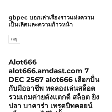
gbpec บอกเล่าเรื่องราวแห่งความ
เป็นเลิศและความก้าวหน้า
เมนู
Alot666
alot666.amdast.com 7
DEC 2567 alot666 เลือกปั่น
กับมืออาชีพ ทดลองเล่นสล็อต
รวมเกมค่ายดังแตกดี สล็อต ยิง
ปลา บาคาร่า เทรดบิทคอยน์