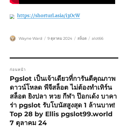
https://shorturl.asia/i3OcW
ผู้
เขียน
หมวด
ป้าย
Wayne Ward
9 ตุลาคม 2024
สล็อต
alot66
เขียน
เมื่อ
หมู่
กำกับ
แนะแนว
ก่อนหน้า
เรื่อง
Pgslot เป็นเจ้าเดียวที่การันตีคุณภาพ
เรื่อง
ก่อน
ดาวน์โหลด พีจีสล็อต ไม่ต้องทำเทิร์น
หน้า:
สล็อต ยิงปลา หวย กีฬา ป๊อกเด้ง บาคา
ร่า pgslot รับโบนัสสูงสุด 1 ล้านบาท!
Top 28 by Ellis pgslot99.world
7 ตุลาคม 24