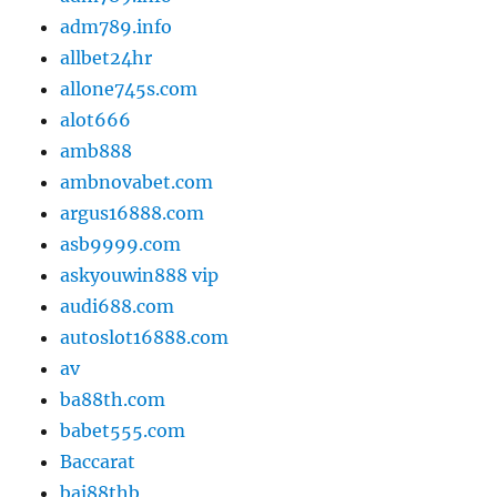
adm789.info
allbet24hr
allone745s.com
alot666
amb888
ambnovabet.com
argus16888.com
asb9999.com
askyouwin888 vip
audi688.com
autoslot16888.com
av
ba88th.com
babet555.com
Baccarat
baj88thb