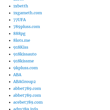
1xbetth
1xgameth.com
77UFA
789pluss.com
888pg
8lots.me
918Kiss
918kissauto
918kissme
9kpluss.com
ABA
ABAGroup2
abbet789.com
abbet789.com
acebet789.com
adm789.info