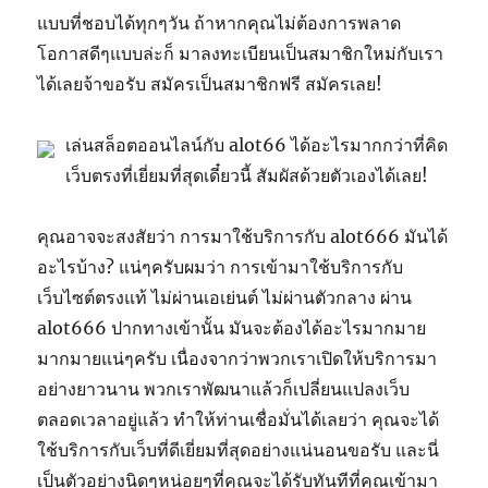
แบบที่ชอบได้ทุกๆวัน ถ้าหากคุณไม่ต้องการพลาด
โอกาสดีๆแบบล่ะก็ มาลงทะเบียนเป็นสมาชิกใหม่กับเรา
ได้เลยจ้าขอรับ สมัครเป็นสมาชิกฟรี สมัครเลย!
เล่นสล็อตออนไลน์กับ alot66 ได้อะไรมากกว่าที่คิด
เว็บตรงที่เยี่ยมที่สุดเดี๋ยวนี้ สัมผัสด้วยตัวเองได้เลย!
คุณอาจจะสงสัยว่า การมาใช้บริการกับ alot666 มันได้
อะไรบ้าง? แน่ๆครับผมว่า การเข้ามาใช้บริการกับ
เว็บไซต์ตรงแท้ ไม่ผ่านเอเย่นต์ ไม่ผ่านตัวกลาง ผ่าน
alot666 ปากทางเข้านั้น มันจะต้องได้อะไรมากมาย
มากมายแน่ๆครับ เนื่องจากว่าพวกเราเปิดให้บริการมา
อย่างยาวนาน พวกเราพัฒนาแล้วก็เปลี่ยนแปลงเว็บ
ตลอดเวลาอยู่แล้ว ทำให้ท่านเชื่อมั่นได้เลยว่า คุณจะได้
ใช้บริการกับเว็บที่ดีเยี่ยมที่สุดอย่างแน่นอนขอรับ และนี่
เป็นตัวอย่างนิดๆหน่อยๆที่คุณจะได้รับทันทีที่คุณเข้ามา