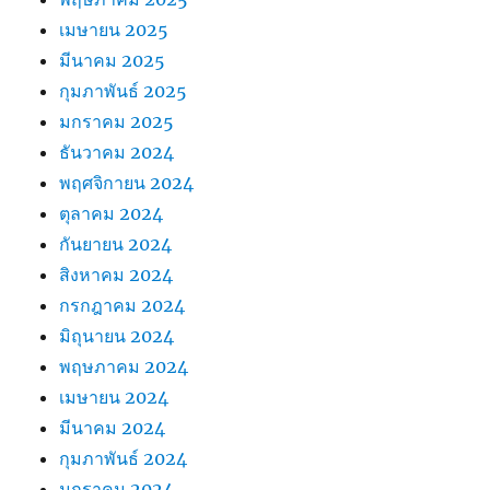
เมษายน 2025
มีนาคม 2025
กุมภาพันธ์ 2025
มกราคม 2025
ธันวาคม 2024
พฤศจิกายน 2024
ตุลาคม 2024
กันยายน 2024
สิงหาคม 2024
กรกฎาคม 2024
มิถุนายน 2024
พฤษภาคม 2024
เมษายน 2024
มีนาคม 2024
กุมภาพันธ์ 2024
มกราคม 2024