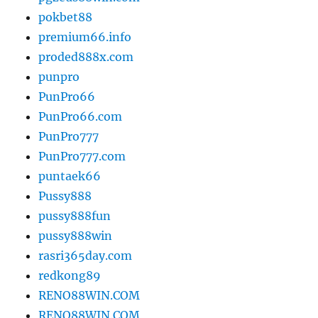
pokbet88
premium66.info
proded888x.com
punpro
PunPro66
PunPro66.com
PunPro777
PunPro777.com
puntaek66
Pussy888
pussy888fun
pussy888win
rasri365day.com
redkong89
RENO88WIN.COM
RENO88WIN.COM