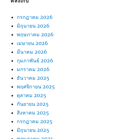
คลังเก็บ
กรกฎาคม 2026
มิถุนายน 2026
พฤษภาคม 2026
เมษายน 2026
มีนาคม 2026
กุมภาพันธ์ 2026
มกราคม 2026
ธันวาคม 2025
พฤศจิกายน 2025
ตุลาคม 2025
กันยายน 2025
สิงหาคม 2025
กรกฎาคม 2025
มิถุนายน 2025
พฤษภาคม 2025